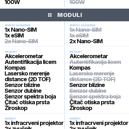
100W
100W
MODULI
slotovi za kartice
slotovi za kartice
1x Nano-SIM
1x Nano-SIM
1x eSIM
1x eSIM
2x Nano-SIM
2x Nano-SIM
senzori
senzori
Akcelerometar
Akcelerometar
Autentifikacija licem
Autentifikacija licem
Kompas
Kompas
Lasersko merenje
Lasersko merenje
distance (2D TOF)
distance (2D TOF)
Senzor blizine
Senzor blizine
Senzor dubine
Senzor dubine
Senzor spektra boja
Senzor spektra boja
Čitač otiska prsta
Čitač otiska prsta
Žiroskop
Žiroskop
emiteri
emiteri
1x infracrveni projektor
1x infracrveni projektor
2x zvučnik
2x zvučnik