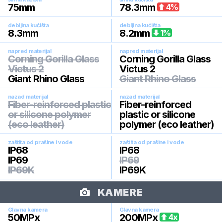
75
mm
78.3
mm
4
%
debljina kućišta
debljina kućišta
8.3
mm
8.2
mm
1
%
napred materijal
napred materijal
Corning Gorilla Glass
Corning Gorilla Glass
Victus 2
Victus 2
Giant Rhino Glass
Giant Rhino Glass
nazad materijal
nazad materijal
Fiber-reinforced plastic
Fiber-reinforced
or silicone polymer
plastic or silicone
(eco leather)
polymer (eco leather)
zaštita od prašine i vode
zaštita od prašine i vode
IP68
IP68
IP69
IP69
IP69K
IP69K
KAMERE
Glavna kamera
Glavna kamera
50
MPx
200
MPx
4
x