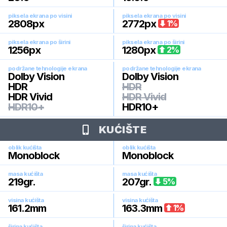
piksela ekrana po visini
piksela ekrana po visini
2808
px
2772
px
1
%
piksela ekrana po širini
piksela ekrana po širini
1256
px
1280
px
2
%
podržane tehnologije ekrana
podržane tehnologije ekrana
Dolby Vision
Dolby Vision
HDR
HDR
HDR Vivid
HDR Vivid
HDR10+
HDR10+
KUĆIŠTE
oblik kućišta
oblik kućišta
Monoblock
Monoblock
masa kućišta
masa kućišta
219
gr.
207
gr.
5
%
visina kućišta
visina kućišta
161.2
mm
163.3
mm
1
%
širina kućišta
širina kućišta