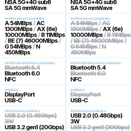
NSA 5G+4G sub6
NSA 5G+4G sub6
SA 5G mmWave
SA 5G mmWave
bežični prenos podataka
bežični prenos podataka
A 54MBps
/
AC
A 54MBps
/
AC
1300MBps
/
AX (6e)
1300MBps
/
AX (6e)
10000MBps
/
B 11MBps
10000MBps
/
B 11MBps
/
BE (7) 46000MBps
/
/
BE (7) 46000MBps
/
G 54MBps
/
N
G 54MBps
/
N
450MBps
450MBps
bežični lokalni prenos podataka
bežični lokalni prenos podataka
Bluetooth 5.4
Bluetooth 5.4
Bluetooth 6.0
Bluetooth 6.0
NFC
NFC
priključci
priključci
DisplayPort
DisplayPort
USB-C
USB-C
žični prenos podataka
žični prenos podataka
USB 2.0 (0.48Gbps)
USB 2.0 (0.48Gbps)
3W
3W
USB 3.2 gen1 (20Gbps)
USB 3.2 gen1 (20Gbps)