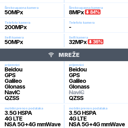
Širokougaona kamera
Širokougaona kamera
50
MPx
8
MPx
84
%
Telefoto kamera
Telefoto kamera
200
MPx
-
Selfi kamera
Selfi kamera
50
MPx
32
MPx
36
%
MREŽE
prijemnici
prijemnici
Beidou
Beidou
GPS
GPS
Galileo
Galileo
Glonass
Glonass
NavIC
NavIC
QZSS
QZSS
mobilni prenos podataka
mobilni prenos podataka
3.5G HSPA
3.5G HSPA
4G LTE
4G LTE
NSA 5G+4G mmWave
NSA 5G+4G mmWave