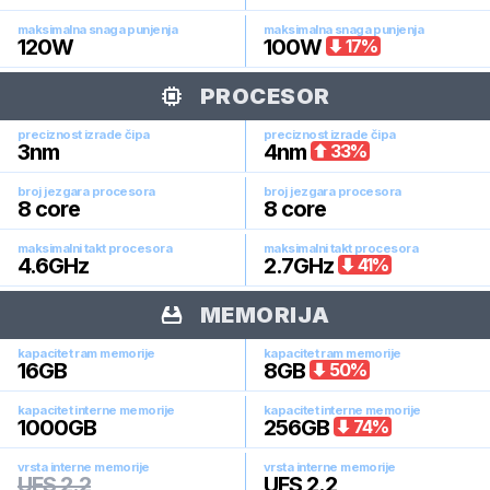
maksimalna snaga punjenja
maksimalna snaga punjenja
120
W
100
W
17
%
PROCESOR
preciznost izrade čipa
preciznost izrade čipa
3
nm
4
nm
33
%
broj jezgara procesora
broj jezgara procesora
8
core
8
core
maksimalni takt procesora
maksimalni takt procesora
4.6
GHz
2.7
GHz
41
%
MEMORIJA
kapacitet ram memorije
kapacitet ram memorije
16
GB
8
GB
50
%
kapacitet interne memorije
kapacitet interne memorije
1000
GB
256
GB
74
%
vrsta interne memorije
vrsta interne memorije
UFS 2.2
UFS 2.2