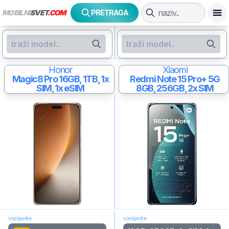
MOBILNI
SVET
.COM
PRETRAGA
Honor
Xiaomi
Magic8 Pro
16GB, 1TB, 1x
Redmi Note 15 Pro+ 5G
SIM, 1x eSIM
8GB, 256GB, 2x SIM
varijante
varijante