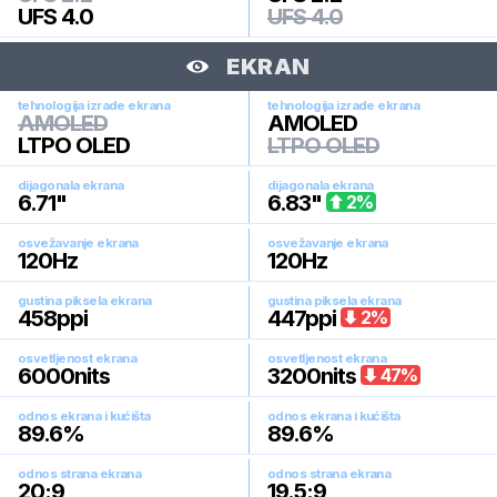
UFS 4.0
UFS 4.0
EKRAN
tehnologija izrade ekrana
tehnologija izrade ekrana
AMOLED
AMOLED
LTPO OLED
LTPO OLED
dijagonala ekrana
dijagonala ekrana
6.71
"
6.83
"
2
%
osvežavanje ekrana
osvežavanje ekrana
120
Hz
120
Hz
gustina piksela ekrana
gustina piksela ekrana
458
ppi
447
ppi
2
%
osvetljenost ekrana
osvetljenost ekrana
6000
nits
3200
nits
47
%
odnos ekrana i kućišta
odnos ekrana i kućišta
89.6
%
89.6
%
odnos strana ekrana
odnos strana ekrana
20:9
19.5:9