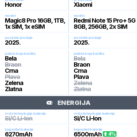
Honor
Xiaomi
model
model
Magic8 Pro 16GB, 1TB,
Redmi Note 15 Pro+ 5G
1x SIM, 1x eSIM
8GB, 256GB, 2x SIM
pocetak prodaje
pocetak prodaje
2025
.
2025
.
paleta boja kućišta
paleta boja kućišta
Bela
Bela
Braon
Braon
Crna
Crna
Plava
Plava
Zelena
Zelena
Zlatna
Zlatna
ENERGIJA
vrsta tehnologije baterije
vrsta tehnologije baterije
Si/C Li-Ion
Si/C Li-Ion
kapacitet baterije
kapacitet baterije
6270
mAh
6500
mAh
4
%