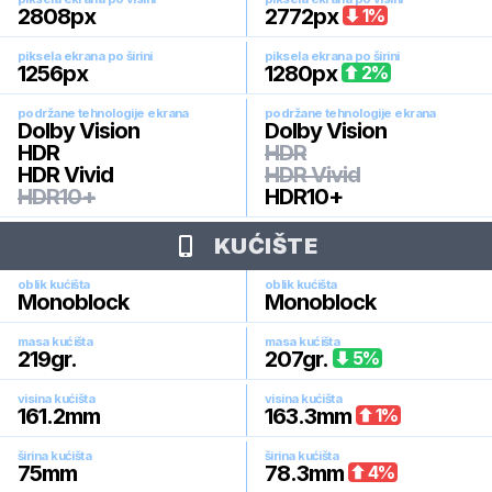
2808
px
2772
px
1
%
piksela ekrana po širini
piksela ekrana po širini
1256
px
1280
px
2
%
podržane tehnologije ekrana
podržane tehnologije ekrana
Dolby Vision
Dolby Vision
HDR
HDR
HDR Vivid
HDR Vivid
HDR10+
HDR10+
KUĆIŠTE
oblik kućišta
oblik kućišta
Monoblock
Monoblock
masa kućišta
masa kućišta
219
gr.
207
gr.
5
%
visina kućišta
visina kućišta
161.2
mm
163.3
mm
1
%
širina kućišta
širina kućišta
75
mm
78.3
mm
4
%