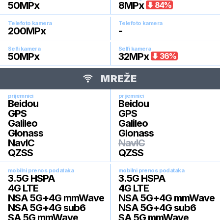
50
MPx
8
MPx
84
%
Telefoto kamera
Telefoto kamera
200
MPx
-
Selfi kamera
Selfi kamera
50
MPx
32
MPx
36
%
MREŽE
prijemnici
prijemnici
Beidou
Beidou
GPS
GPS
Galileo
Galileo
Glonass
Glonass
NavIC
NavIC
QZSS
QZSS
mobilni prenos podataka
mobilni prenos podataka
3.5G HSPA
3.5G HSPA
4G LTE
4G LTE
NSA 5G+4G mmWave
NSA 5G+4G mmWave
NSA 5G+4G sub6
NSA 5G+4G sub6
SA 5G mmWave
SA 5G mmWave