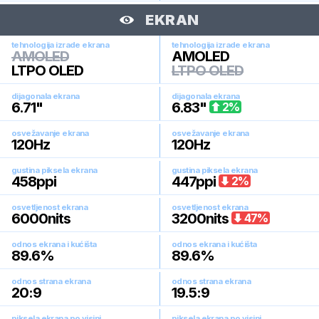
EKRAN
tehnologija izrade ekrana
tehnologija izrade ekrana
AMOLED
AMOLED
LTPO OLED
LTPO OLED
dijagonala ekrana
dijagonala ekrana
6.71
"
6.83
"
2
%
osvežavanje ekrana
osvežavanje ekrana
120
Hz
120
Hz
gustina piksela ekrana
gustina piksela ekrana
458
ppi
447
ppi
2
%
osvetljenost ekrana
osvetljenost ekrana
6000
nits
3200
nits
47
%
odnos ekrana i kućišta
odnos ekrana i kućišta
89.6
%
89.6
%
odnos strana ekrana
odnos strana ekrana
20:9
19.5:9
piksela ekrana po visini
piksela ekrana po visini