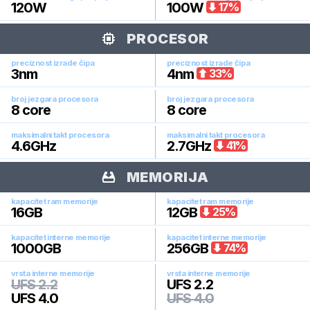
120
W
100
W
17
%
PROCESOR
preciznost izrade čipa
preciznost izrade čipa
3
nm
4
nm
33
%
broj jezgara procesora
broj jezgara procesora
8
core
8
core
maksimalni takt procesora
maksimalni takt procesora
4.6
GHz
2.7
GHz
41
%
MEMORIJA
kapacitet ram memorije
kapacitet ram memorije
16
GB
12
GB
25
%
kapacitet interne memorije
kapacitet interne memorije
1000
GB
256
GB
74
%
vrsta interne memorije
vrsta interne memorije
UFS 2.2
UFS 2.2
UFS 4.0
UFS 4.0