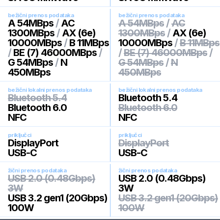
bežični prenos podataka
bežični prenos podataka
A 54MBps
/
AC
A 54MBps
/
AC
1300MBps
/
AX (6e)
1300MBps
/
AX (6e)
10000MBps
/
B 11MBps
10000MBps
/
B 11MBps
/
BE (7) 46000MBps
/
/
BE (7) 46000MBps
/
G 54MBps
/
N
G 54MBps
/
N
450MBps
450MBps
bežični lokalni prenos podataka
bežični lokalni prenos podataka
Bluetooth 5.4
Bluetooth 5.4
Bluetooth 6.0
Bluetooth 6.0
NFC
NFC
priključci
priključci
DisplayPort
DisplayPort
USB-C
USB-C
žični prenos podataka
žični prenos podataka
USB 2.0 (0.48Gbps)
USB 2.0 (0.48Gbps)
3W
3W
USB 3.2 gen1 (20Gbps)
USB 3.2 gen1 (20Gbps)
100W
100W