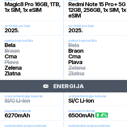
Magic8 Pro 16GB, 1TB,
Redmi Note 15 Pro+ 5G
1x SIM, 1x eSIM
12GB, 256GB, 1x SIM, 1x
eSIM
pocetak prodaje
pocetak prodaje
2025
.
2025
.
paleta boja kućišta
paleta boja kućišta
Bela
Bela
Braon
Braon
Crna
Crna
Plava
Plava
Zelena
Zelena
Zlatna
Zlatna
ENERGIJA
vrsta tehnologije baterije
vrsta tehnologije baterije
Si/C Li-Ion
Si/C Li-Ion
kapacitet baterije
kapacitet baterije
6270
mAh
6500
mAh
4
%
maksimalna snaga punjenja
maksimalna snaga punjenja