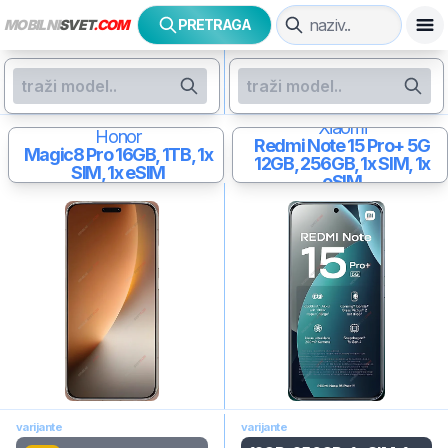
MOBILNI
SVET
.COM
PRETRAGA
Xiaomi
Honor
Redmi Note 15 Pro+ 5G
Magic8 Pro
16GB, 1TB, 1x
12GB, 256GB, 1x SIM, 1x
SIM, 1x eSIM
eSIM
varijante
varijante