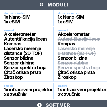
MODULI
slotovi za kartice
slotovi za kartice
1x Nano-SIM
1x Nano-SIM
1x eSIM
1x eSIM
senzori
senzori
Akcelerometar
Akcelerometar
Autentifikacija licem
Autentifikacija licem
Kompas
Kompas
Lasersko merenje
Lasersko merenje
distance (2D TOF)
distance (2D TOF)
Senzor blizine
Senzor blizine
Senzor dubine
Senzor dubine
Senzor spektra boja
Senzor spektra boja
Čitač otiska prsta
Čitač otiska prsta
Žiroskop
Žiroskop
emiteri
emiteri
1x infracrveni projektor
1x infracrveni projektor
2x zvučnik
2x zvučnik
SOFTVER