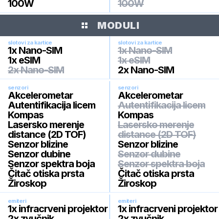
100W
100W
MODULI
slotovi za kartice
slotovi za kartice
1x Nano-SIM
1x Nano-SIM
1x eSIM
1x eSIM
2x Nano-SIM
2x Nano-SIM
senzori
senzori
Akcelerometar
Akcelerometar
Autentifikacija licem
Autentifikacija licem
Kompas
Kompas
Lasersko merenje
Lasersko merenje
distance (2D TOF)
distance (2D TOF)
Senzor blizine
Senzor blizine
Senzor dubine
Senzor dubine
Senzor spektra boja
Senzor spektra boja
Čitač otiska prsta
Čitač otiska prsta
Žiroskop
Žiroskop
emiteri
emiteri
1x infracrveni projektor
1x infracrveni projektor
2x zvučnik
2x zvučnik