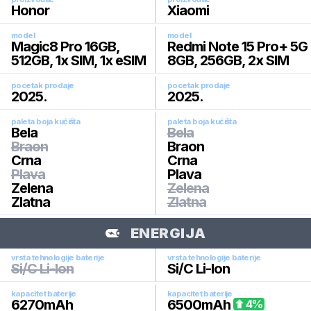
Honor
Xiaomi
model
model
Magic8 Pro 16GB,
Redmi Note 15 Pro+ 5G
512GB, 1x SIM, 1x eSIM
8GB, 256GB, 2x SIM
pocetak prodaje
pocetak prodaje
2025
.
2025
.
paleta boja kućišta
paleta boja kućišta
Bela
Bela
Braon
Braon
Crna
Crna
Plava
Plava
Zelena
Zelena
Zlatna
Zlatna
ENERGIJA
vrsta tehnologije baterije
vrsta tehnologije baterije
Si/C Li-Ion
Si/C Li-Ion
kapacitet baterije
kapacitet baterije
6270
mAh
6500
mAh
4
%