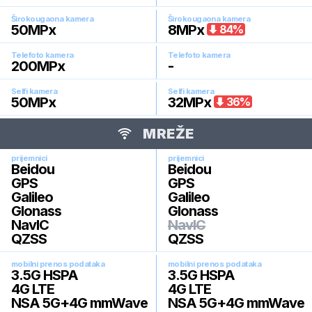
Širokougaona kamera
Širokougaona kamera
50
MPx
8
MPx
84
%
Telefoto kamera
Telefoto kamera
200
MPx
-
Selfi kamera
Selfi kamera
50
MPx
32
MPx
36
%
MREŽE
prijemnici
prijemnici
Beidou
Beidou
GPS
GPS
Galileo
Galileo
Glonass
Glonass
NavIC
NavIC
QZSS
QZSS
mobilni prenos podataka
mobilni prenos podataka
3.5G HSPA
3.5G HSPA
4G LTE
4G LTE
NSA 5G+4G mmWave
NSA 5G+4G mmWave