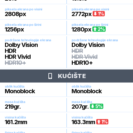
piksela ekrana po visini
piksela ekrana po visini
2808
px
2772
px
1
%
piksela ekrana po širini
piksela ekrana po širini
1256
px
1280
px
2
%
podržane tehnologije ekrana
podržane tehnologije ekrana
Dolby Vision
Dolby Vision
HDR
HDR
HDR Vivid
HDR Vivid
HDR10+
HDR10+
KUĆIŠTE
oblik kućišta
oblik kućišta
Monoblock
Monoblock
masa kućišta
masa kućišta
219
gr.
207
gr.
5
%
visina kućišta
visina kućišta
161.2
mm
163.3
mm
1
%
širina kućišta
širina kućišta