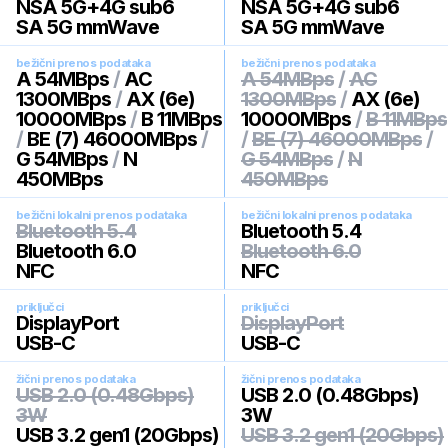
NSA 5G+4G sub6
NSA 5G+4G sub6
SA 5G mmWave
SA 5G mmWave
bežični prenos podataka
bežični prenos podataka
A 54MBps
/
AC
A 54MBps
/
AC
1300MBps
/
AX (6e)
1300MBps
/
AX (6e)
10000MBps
/
B 11MBps
10000MBps
/
B 11MBps
/
BE (7) 46000MBps
/
/
BE (7) 46000MBps
/
G 54MBps
/
N
G 54MBps
/
N
450MBps
450MBps
bežični lokalni prenos podataka
bežični lokalni prenos podataka
Bluetooth 5.4
Bluetooth 5.4
Bluetooth 6.0
Bluetooth 6.0
NFC
NFC
priključci
priključci
DisplayPort
DisplayPort
USB-C
USB-C
žični prenos podataka
žični prenos podataka
USB 2.0 (0.48Gbps)
USB 2.0 (0.48Gbps)
3W
3W
USB 3.2 gen1 (20Gbps)
USB 3.2 gen1 (20Gbps)