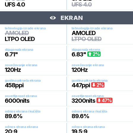
UFS 4.0
UFS 4.0
EKRAN
tehnologija izrade ekrana
tehnologija izrade ekrana
AMOLED
AMOLED
LTPO OLED
LTPO OLED
dijagonala ekrana
dijagonala ekrana
6.71
"
6.83
"
2
%
osvežavanje ekrana
osvežavanje ekrana
120
Hz
120
Hz
gustina piksela ekrana
gustina piksela ekrana
458
ppi
447
ppi
2
%
osvetljenost ekrana
osvetljenost ekrana
6000
nits
3200
nits
47
%
odnos ekrana i kućišta
odnos ekrana i kućišta
89.6
%
89.6
%
odnos strana ekrana
odnos strana ekrana
20:9
19.5:9