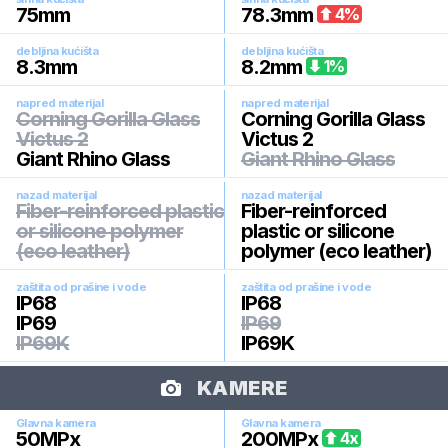
75
mm
78.3
mm
4
%
debljina kućišta
debljina kućišta
8.3
mm
8.2
mm
1
%
napred materijal
napred materijal
Corning Gorilla Glass
Corning Gorilla Glass
Victus 2
Victus 2
Giant Rhino Glass
Giant Rhino Glass
nazad materijal
nazad materijal
Fiber-reinforced plastic
Fiber-reinforced
or silicone polymer
plastic or silicone
(eco leather)
polymer (eco leather)
zaštita od prašine i vode
zaštita od prašine i vode
IP68
IP68
IP69
IP69
IP69K
IP69K
KAMERE
Glavna kamera
Glavna kamera
50
MPx
200
MPx
4
x