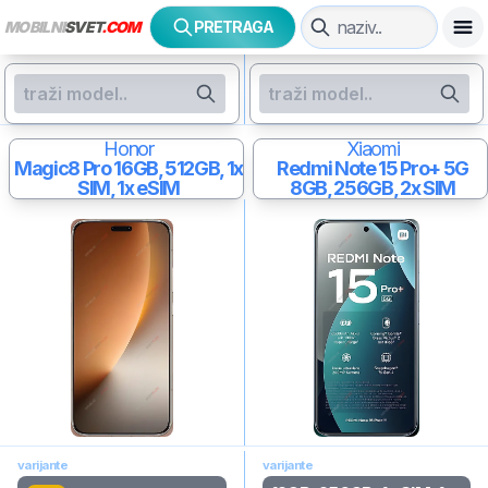
MOBILNI
SVET
.COM
PRETRAGA
Honor
Xiaomi
Magic8 Pro
16GB, 512GB, 1x
Redmi Note 15 Pro+ 5G
SIM, 1x eSIM
8GB, 256GB, 2x SIM
varijante
varijante