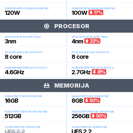
maksimalna snaga punjenja
maksimalna snaga punjenja
120
W
100
W
17
%
PROCESOR
preciznost izrade čipa
preciznost izrade čipa
3
nm
4
nm
33
%
broj jezgara procesora
broj jezgara procesora
8
core
8
core
maksimalni takt procesora
maksimalni takt procesora
4.6
GHz
2.7
GHz
41
%
MEMORIJA
kapacitet ram memorije
kapacitet ram memorije
16
GB
8
GB
50
%
kapacitet interne memorije
kapacitet interne memorije
512
GB
256
GB
50
%
vrsta interne memorije
vrsta interne memorije
UFS 2.2
UFS 2.2