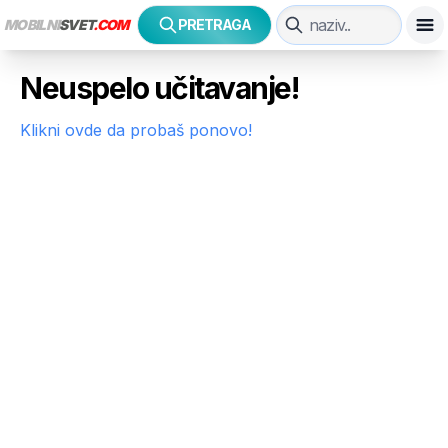
MOBILNI
SVET
.COM
PRETRAGA
Neuspelo učitavanje!
Klikni ovde da probaš ponovo!