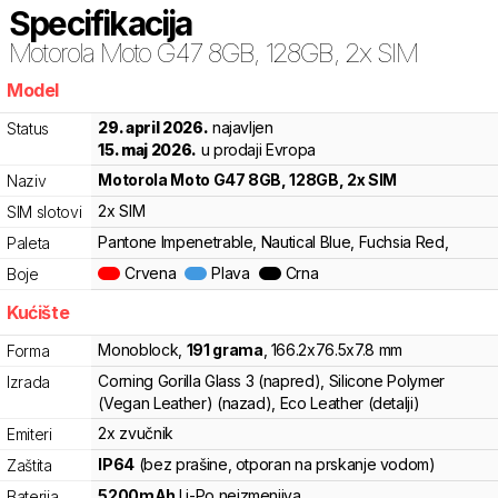
Specifikacija
Motorola
Moto G47 8GB, 128GB, 2x SIM
Model
2yr
29. april 2026.
najavljen
Status
15. maj 2026.
u prodaji Evropa
Motorola
Moto G47 8GB, 128GB, 2x SIM
Naziv
2x SIM
SIM slotovi
Pantone Impenetrable, Nautical Blue, Fuchsia Red,
Paleta
Crvena
Plava
Crna
Boje
Kućište
Monoblock
,
191
grama
,
166.2
x
76.5
x
7.8
mm
Forma
Corning Gorilla Glass 3 (napred), Silicone Polymer
Izrada
(Vegan Leather) (nazad), Eco Leather (detalji)
2x zvučnik
Emiteri
IP64
(bez prašine, otporan na prskanje vodom)
Zaštita
5200
mAh
Li-Po
neizmenjiva
Baterija