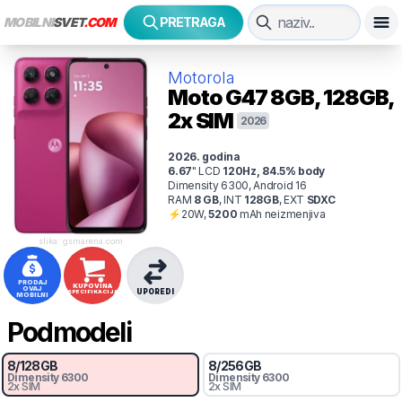
MOBILNI
SVET
.COM
PRETRAGA
Motorola
Moto G47
8GB, 128GB,
2x SIM
2026
2026
. godina
6.67
"
LCD
120
Hz
,
84.5
% body
Dimensity 6300, Android 16
RAM
8
GB
,
INT
128
GB
,
EXT
SDXC
⚡
20
W,
5200
mAh
neizmenjiva
slika: gsmarena.com
PRODAJ
KUPOVINA
OVAJ
UPOREDI
SPECIFIKACIJA
MOBILNI
Podmodeli
8
/
128
GB
8
/
256
GB
Dimensity 6300
Dimensity 6300
2x SIM
2x SIM