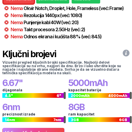
Nema
Okvir
Notch, Droplet, Hole, Frameless
(već:
Frame
)
Nema
Rezolucija
1440
px
(već:
1080
)
Nema
Punjenje kabl
40
W
(već:
20
)
Nema
Takt procesora
2.5
GHz
(već:
2
)
Nema
Odnos ekrana i kućišta
88
%
(već:
84.5
)
Ključni brojevi
Vizuelni pregled ključnih brojki specifikacije. Najbolji delovi
specifikacije su na vrhu, najgori da dnu. Brzo i lako utvrdite koje su
najjače i najslabije strane modela. Svrha je da se vizuelno dočara
tehnička specifikacija modela na skali.
6.67
"
5000
mAh
dijagonala
kapacitet baterije
4.5
"
6
"
2000
mAh
4000
mAh
6
nm
8
GB
preciznost izrade
ram kapacitet
14
nm
7
nm
3
GB
6
GB