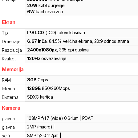
20
W
kabl punjenje
6
W
kabl reverzno
Ekran
IPS LCD
(LCD)
, okvir klasičan
Tip
6.67
inča
, 84.5% veličina ekrana
, 20:9 odnos strana
Dimenzije
2400
x
1080
px
,
395
ppi gustina
Rezolucija
120
Hz
osvežavanje
Kvalitet
Memorija
8
GB
Gbps
RAM
128
GB
850
/
260
Mbps
Interna
SDXC
kartica
Eksterna
Kamera
108MP f/1.7 (wide) 0.64µm | PDAF
glavna
2MP (macro) |
glavna
8MP f/2.0 1.12µm |
selfi