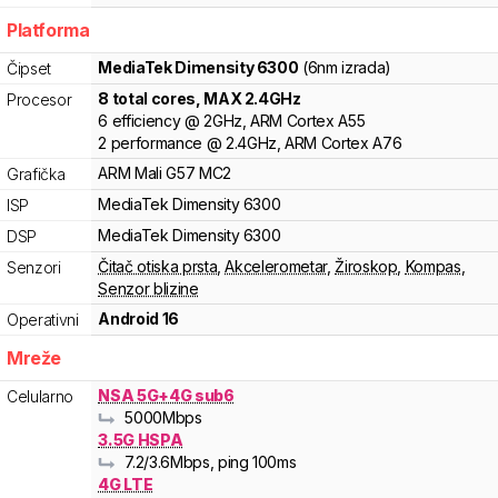
Platforma
MediaTek
Dimensity 6300
(6nm izrada)
Čipset
8
total cores
, MAX
2.4
GHz
Procesor
6
efficiency
@
2
GHz,
ARM
Cortex
A55
2
performance
@
2.4
GHz,
ARM
Cortex
A76
ARM
Mali
G57 MC2
Grafička
MediaTek
Dimensity
6300
ISP
MediaTek
Dimensity
6300
DSP
Čitač otiska prsta
,
Akcelerometar
,
Žiroskop
,
Kompas
,
Senzori
Senzor blizine
Android 16
Operativni
Mreže
NSA 5G+4G sub6
Celularno
5000
Mbps
3.5G HSPA
7.2
/3.6
Mbps
, ping 100ms
4G LTE