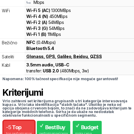
Mbps
Wi-Fi
5
(
AC
)
1300
MBps
WiFi
Wi-Fi
4
(
N
)
450
MBps
Wi-Fi
2
(
A
)
54
MBps
Wi-Fi
3
(
G
)
54
MBps
Wi-Fi
1
(
B
)
11
MBps
NFC
(0.4Mbps)
Bežično
Bluetooth 5.4
Glonass
,
GPS
,
Galileo
,
Beidou
,
QZSS
Sateliti
3.5mm audio, USB-C
Kabl
transfer:
USB 2.0
(
480Mbps,
3w
)
Napomena: 100% tačnost specifkacije nije moguće garantovati!
Kriterijumi
Vrlo zahtevni set kriterijuma grupisanih u tri kategorije interesovanja
kupaca. Vrlo laka identifikacija "slabih tačaka". Ukoliko je neka od
opcija obojena crvenom bojom, to znači da ne zadovoljava kriterijum te
kategorije mobilnih telefona. Svrha je da ukaže na nedostatak
očekivane funkcionalnosti u specifičnom segmentu.
-
5
Top
Best Buy
Budget
top performanse
performanse/cena
niska cena