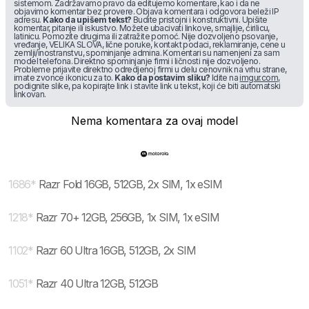
sistemom. Zadržavamo pravo da editujemo komentare, kao i da ne
objavimo komentar bez provere. Objava komentara i odgovora beleži IP
adresu.
Kako da upišem tekst?
Budite pristojni i konstruktivni. Upišite
komentar, pitanje ili iskustvo. Možete ubacivati linkove, smajlije, ćirilicu,
latinicu. Pomozite drugima ili zatražite pomoć. Nije dozvoljeno psovanje,
vređanje, VELIKA SLOVA, lične poruke, kontakt podaci, reklamiranje, cene u
zemlji/inostranstvu, spominjanje admina. Komentari su namenjeni za sam
model telefona. Direktno spominjanje firmi i ličnosti nije dozvoljeno.
Probleme prijavite direktno odredjenoj firmi u delu cenovnik na vrhu strane,
imate zvonce ikonicu za to.
Kako da postavim sliku?
Idite na
imgur.com
,
podignite slike, pa kopirajte link i stavite link u tekst, koji će biti automatski
linkovan.
Nema komentara za ovaj model
1686
*
Razr Fold 16GB, 512GB, 2x SIM, 1x eSIM
1218
*
Razr 70+ 12GB, 256GB, 1x SIM, 1x eSIM
1102
*
Razr 60 Ultra 16GB, 512GB, 2x SIM
1051
*
Razr 40 Ultra 12GB, 512GB