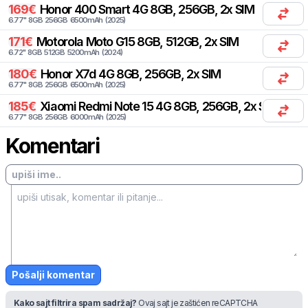
169
€
Honor
400 Smart 4G 8GB, 256GB, 2x SIM
6.77
"
8
GB
256
GB
6500
mAh
(
2025
)
171
€
Motorola
Moto G15 8GB, 512GB, 2x SIM
6.72
"
8
GB
512
GB
5200
mAh
(
2024
)
180
€
Honor
X7d 4G 8GB, 256GB, 2x SIM
6.77
"
8
GB
256
GB
6500
mAh
(
2025
)
185
€
Xiaomi
Redmi Note 15 4G 8GB, 256GB, 2x SIM
6.77
"
8
GB
256
GB
6000
mAh
(
2025
)
Komentari
Pošalji komentar
Kako sajt filtrira spam sadržaj?
Ovaj sajt je zaštićen reCAPTCHA