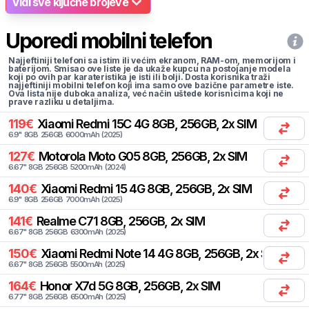
Vidi sve ključne brojeve
Uporedi mobilni telefon
Najjeftiniji telefoni sa istim ili većim ekranom, RAM-om, memorijom i
baterijom. Smisao ove liste je da ukaže kupcu na postojanje modela
koji po ovih par karateristika je isti ili bolji. Dosta korisnika traži
najjeftiniji mobilni telefon koji ima samo ove bazične parametre iste.
Ova lista nije duboka analiza, već način uštede korisnicima koji ne
prave razliku u detaljima.
119
€
Xiaomi
Redmi 15C 4G 8GB, 256GB, 2x SIM
6.9
"
8
GB
256
GB
6000
mAh
(
2025
)
127
€
Motorola
Moto G05 8GB, 256GB, 2x SIM
6.67
"
8
GB
256
GB
5200
mAh
(
2024
)
140
€
Xiaomi
Redmi 15 4G 8GB, 256GB, 2x SIM
6.9
"
8
GB
256
GB
7000
mAh
(
2025
)
141
€
Realme
C71 8GB, 256GB, 2x SIM
6.67
"
8
GB
256
GB
6300
mAh
(
2025
)
150
€
Xiaomi
Redmi Note 14 4G 8GB, 256GB, 2x SIM
6.67
"
8
GB
256
GB
5500
mAh
(
2025
)
164
€
Honor
X7d 5G 8GB, 256GB, 2x SIM
6.77
"
8
GB
256
GB
6500
mAh
(
2025
)