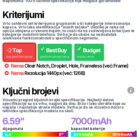
Napomena: 100% tačnost specifkacije nije moguće garantovati!
Kriterijumi
Vrlo zahtevni set kriterijuma grupisanih u tri kategorije interesovanja
kupaca. Vrlo laka identifikacija "slabih tačaka". Ukoliko je neka od
opcija obojena crvenom bojom, to znači da ne zadovoljava kriterijum te
kategorije mobilnih telefona. Svrha je da ukaže na nedostatak
očekivane funkcionalnosti u specifičnom segmentu.
-
2
Top
Best Buy
Budget
top performanse
performanse/cena
niska cena
Nema
Okvir
Notch, Droplet, Hole, Frameless
(već:
Frame
)
Nema
Rezolucija
1440
px
(već:
1268
)
Ključni brojevi
Vizuelni pregled ključnih brojki specifikacije. Najbolji delovi
specifikacije su na vrhu, najgori da dnu. Brzo i lako utvrdite koje su
najjače i najslabije strane modela. Svrha je da se vizuelno dočara
tehnička specifikacija modela na skali.
6.59
"
7000
mAh
dijagonala
kapacitet baterije
4.5
"
6
"
2000
mAh
4000
mAh