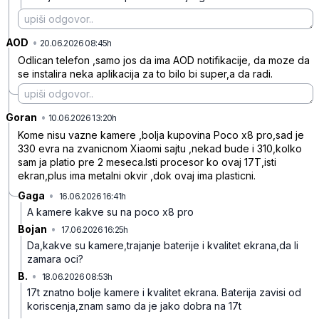
AOD
•
7q8kjnp95clr26f
20.06.2026 08:45h
Odlican telefon ,samo jos da ima AOD notifikacije, da moze da
se instalira neka aplikacija za to bilo bi super,a da radi.
Goran
•
bxn72kfyycdf72g
10.06.2026 13:20h
Kome nisu vazne kamere ,bolja kupovina Poco x8 pro,sad je
330 evra na zvanicnom Xiaomi sajtu ,nekad bude i 310,kolko
sam ja platio pre 2 meseca.Isti procesor ko ovaj 17T,isti
ekran,plus ima metalni okvir ,dok ovaj ima plasticni.
Gaga
•
16.06.2026 16:41h
jr6q1gx81r64zf5
A kamere kakve su na poco x8 pro
Bojan
•
17.06.2026 16:25h
597hyg629trsyrt
Da,kakve su kamere,trajanje baterije i kvalitet ekrana,da li
zamara oci?
B.
•
18.06.2026 08:53h
rqld50ckns29b1s
17t znatno bolje kamere i kvalitet ekrana. Baterija zavisi od
koriscenja,znam samo da je jako dobra na 17t