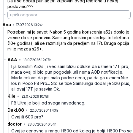
Da li se dobija punjač pri kupovini ovog telefona u nekoj
poslovnici???
Ana
•
8xbsjygtg2f17xj
17.07.2026 13:24h
Potreban mi je savet. Nakon 5 godina koriscenja a52s doslo je
vreme da se ponovim. Samsung koristim poslednja tri telefona
(10+ godina), ali se razmisljam da predjem na 17t. Druga opcija
mi je mozda s26+.
AAA
•
18.07.2026 12:07h
qvmjllwbql8xr4m
I ja koristim A52s , i vec sam blizu odluke da uzmem 17T pro,
mada ovaj bi bio pun pogodak ,ali nema AOD notifikacije.
Mada cekam da jos malo padne cena, pa da ga uzmem.Nije
los ni Poco F8 Pro... Sto se tice Samsunga dobar je S26 plus,
ali ovaj 17T je sasvim Ok.
Kile
•
22.07.2026 10:19h
kghy7m4lmjsh8fp
F8 Ultra je bolji od svega navedenog.
Daki.88
•
22.07.2026 11:40h
qd3sxk5lr2wgyb1
Ovaj ili 600 pro?
doctor
•
23.07.2026 16:54h
hbcccx3mvtfyzhd
Ovaj je cenovno u rangu H600 od kojeg je bolji. H600 Pro se