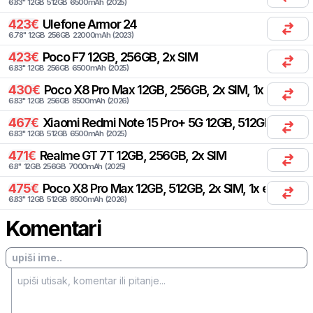
6.83
"
12
GB
512
GB
6500
mAh
(
2025
)
423
€
Ulefone
Armor 24
6.78
"
12
GB
256
GB
22000
mAh
(
2023
)
423
€
Poco
F7 12GB, 256GB, 2x SIM
6.83
"
12
GB
256
GB
6500
mAh
(
2025
)
430
€
Poco
X8 Pro Max 12GB, 256GB, 2x SIM, 1x eSIM
6.83
"
12
GB
256
GB
8500
mAh
(
2026
)
467
€
Xiaomi
Redmi Note 15 Pro+ 5G 12GB, 512GB, 1x SIM,
6.83
"
12
GB
512
GB
6500
mAh
(
2025
)
471
€
Realme
GT 7T 12GB, 256GB, 2x SIM
6.8
"
12
GB
256
GB
7000
mAh
(
2025
)
475
€
Poco
X8 Pro Max 12GB, 512GB, 2x SIM, 1x eSIM
6.83
"
12
GB
512
GB
8500
mAh
(
2026
)
Komentari