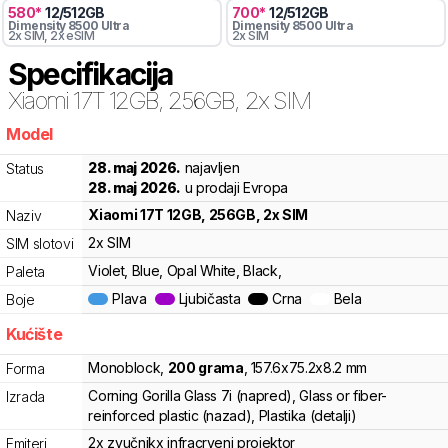
580
*
12
/
512
GB
700
*
12
/
512
GB
Dimensity
8500 Ultra
Dimensity
8500 Ultra
2x SIM
, 2x eSIM
2x SIM
Specifikacija
Xiaomi
17T 12GB, 256GB, 2x SIM
Model
39m
28. maj 2026.
najavljen
Status
28. maj 2026.
u prodaji Evropa
Xiaomi
17T 12GB, 256GB, 2x SIM
Naziv
2x SIM
SIM slotovi
Violet, Blue, Opal White, Black,
Paleta
Plava
Ljubičasta
Crna
Bela
Boje
Kućište
Monoblock
,
200
grama
,
157.6
x
75.2
x
8.2
mm
Forma
Corning Gorilla Glass 7i (napred), Glass or fiber-
Izrada
reinforced plastic (nazad), Plastika (detalji)
2x zvučnik
x infracrveni projektor
Emiteri