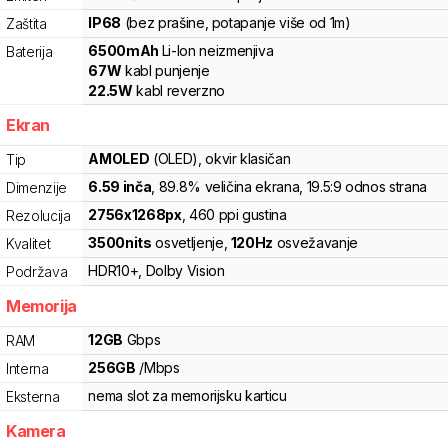
IP68
(bez prašine, potapanje više od 1m)
Zaštita
6500
mAh
Li-Ion
neizmenjiva
Baterija
67
W
kabl punjenje
22.5
W
kabl reverzno
Ekran
AMOLED
(OLED)
, okvir klasičan
Tip
6.59
inča
, 89.8% veličina ekrana
, 19.5:9 odnos strana
Dimenzije
2756
x
1268
px
,
460
ppi gustina
Rezolucija
3500
nits
osvetljenje
,
120
Hz
osvežavanje
Kvalitet
HDR10+
,
Dolby Vision
Podržava
Memorija
12
GB
Gbps
RAM
256
GB
/
Mbps
Interna
nema slot za memorijsku karticu
Eksterna
Kamera