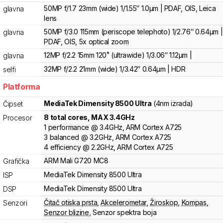
50MP f/1.7 23mm (wide) 1/1.55″ 1.0µm | PDAF, OIS, Leica
glavna
lens
50MP f/3.0 115mm (periscope telephoto) 1/2.76″ 0.64µm |
glavna
PDAF, OIS, 5x optical zoom
12MP f/2.2 15mm 120˚ (ultrawide) 1/3.06″ 1.12µm |
glavna
32MP f/2.2 21mm (wide) 1/3.42″ 0.64µm | HDR
selfi
Platforma
MediaTek
Dimensity
8500 Ultra
(4nm izrada)
Čipset
8
total cores
, MAX
3.4
GHz
Procesor
1
performance
@
3.4
GHz,
ARM
Cortex
A725
3
balanced
@
3.2
GHz,
ARM
Cortex
A725
4
efficiency
@
2.2
GHz,
ARM
Cortex
A725
ARM
Mali
G720 MC8
Grafička
MediaTek
Dimensity
8500 Ultra
ISP
MediaTek
Dimensity
8500 Ultra
DSP
Čitač otiska prsta
,
Akcelerometar
,
Žiroskop
,
Kompas
,
Senzori
Senzor blizine
,
Senzor spektra boja