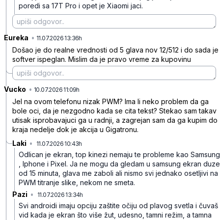
poredi sa 17T Pro i opet je Xiaomi jaci.
Eureka
•
3xbhj62ql9g5yzw
11.07.2026 13:36h
Došao je do realne vrednosti od 5 glava nov 12/512 i do sada je
softver ispeglan. Mislim da je pravo vreme za kupovinu
Vucko
•
ffwndg2kl7yfsqd
10.07.2026 11:09h
Jel na ovom telefonu nizak PWM? Ima li neko problem da ga
bole oci, da je nezgodno kada se cita tekst? Stekao sam takav
utisak isprobavajuci ga u radnji, a zagrejan sam da ga kupim do
kraja nedelje dok je akcija u Gigatronu.
Laki
•
11.07.2026 10:43h
4kyrl0n4k1jk750
Odlican je ekran, top kinezi nemaju te probleme kao Samsung
, Iphone i Pixel. Ja ne mogu da gledam u samsung ekran duze
od 15 minuta, glava me zaboli ali nismo svi jednako osetljivi na
PWM titranje slike, nekom ne smeta.
Pazi
•
11.07.2026 13:34h
sw8wd4zdn8lq8tk
Svi androidi imaju opciju zaštite očiju od plavog svetla i čuvaš
vid kada je ekran što više žut, udesno, tamni režim, a tamna