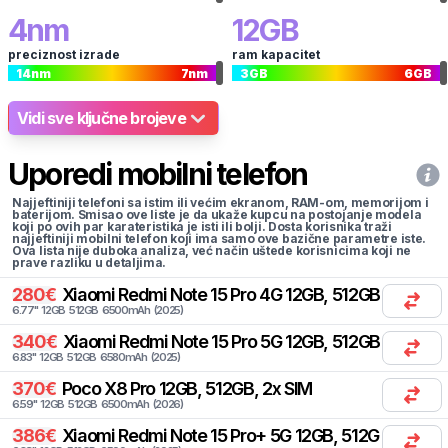
4
nm
12
GB
preciznost izrade
ram kapacitet
14
nm
7
nm
3
GB
6
GB
Vidi sve ključne brojeve
Uporedi mobilni telefon
Najjeftiniji telefoni sa istim ili većim ekranom, RAM-om, memorijom i
baterijom. Smisao ove liste je da ukaže kupcu na postojanje modela
koji po ovih par karateristika je isti ili bolji. Dosta korisnika traži
najjeftiniji mobilni telefon koji ima samo ove bazične parametre iste.
Ova lista nije duboka analiza, već način uštede korisnicima koji ne
prave razliku u detaljima.
280
€
Xiaomi
Redmi Note 15 Pro 4G 12GB, 512GB, 2x SIM
6.77
"
12
GB
512
GB
6500
mAh
(
2025
)
340
€
Xiaomi
Redmi Note 15 Pro 5G 12GB, 512GB, 2x SIM
6.83
"
12
GB
512
GB
6580
mAh
(
2025
)
370
€
Poco
X8 Pro 12GB, 512GB, 2x SIM
6.59
"
12
GB
512
GB
6500
mAh
(
2026
)
386
€
Xiaomi
Redmi Note 15 Pro+ 5G 12GB, 512GB, 2x SIM