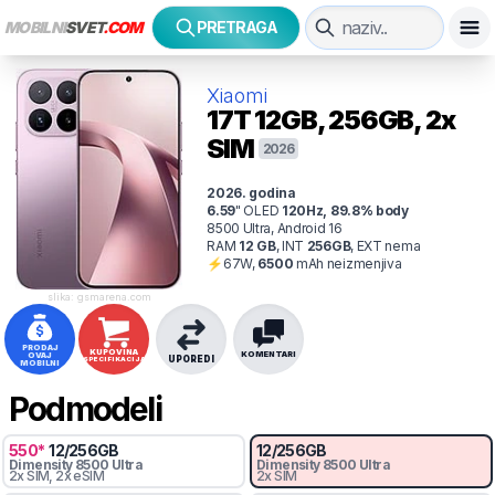
MOBILNI
SVET
.COM
PRETRAGA
Xiaomi
17T
12GB, 256GB, 2x
SIM
2026
2026
. godina
6.59
"
OLED
120
Hz
,
89.8
% body
8500 Ultra, Android 16
RAM
12
GB
,
INT
256
GB
,
EXT
nema
⚡
67
W,
6500
mAh
neizmenjiva
slika: gsmarena.com
PRODAJ
KUPOVINA
KOMENTARI
OVAJ
UPOREDI
SPECIFIKACIJA
MOBILNI
Podmodeli
550
*
12
/
256
GB
12
/
256
GB
Dimensity
8500 Ultra
Dimensity
8500 Ultra
2x SIM
, 2x eSIM
2x SIM