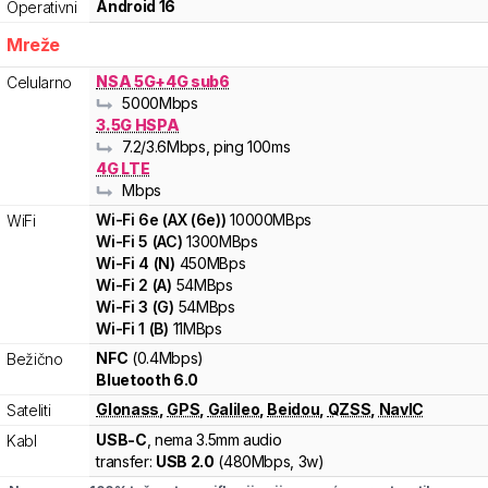
Android 16
Operativni
Mreže
NSA 5G+4G sub6
Celularno
5000
Mbps
3.5G HSPA
7.2
/3.6
Mbps
, ping 100ms
4G LTE
Mbps
Wi-Fi
6e
(
AX (6e)
)
10000
MBps
WiFi
Wi-Fi
5
(
AC
)
1300
MBps
Wi-Fi
4
(
N
)
450
MBps
Wi-Fi
2
(
A
)
54
MBps
Wi-Fi
3
(
G
)
54
MBps
Wi-Fi
1
(
B
)
11
MBps
NFC
(0.4Mbps)
Bežično
Bluetooth 6.0
Glonass
,
GPS
,
Galileo
,
Beidou
,
QZSS
,
NavIC
Sateliti
USB-C
, nema 3.5mm audio
Kabl
transfer:
USB 2.0
(
480Mbps,
3w
)