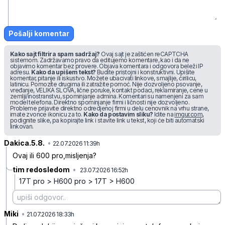
Pošalji komentar
Kako sajt filtrira spam sadržaj?
Ovaj sajt je zaštićen reCAPTCHA
sistemom. Zadržavamo pravo da editujemo komentare, kao i da ne
objavimo komentar bez provere. Objava komentara i odgovora beleži IP
adresu.
Kako da upišem tekst?
Budite pristojni i konstruktivni. Upišite
komentar, pitanje ili iskustvo. Možete ubacivati linkove, smajlije, ćirilicu,
latinicu. Pomozite drugima ili zatražite pomoć. Nije dozvoljeno psovanje,
vređanje, VELIKA SLOVA, lične poruke, kontakt podaci, reklamiranje, cene u
zemlji/inostranstvu, spominjanje admina. Komentari su namenjeni za sam
model telefona. Direktno spominjanje firmi i ličnosti nije dozvoljeno.
Probleme prijavite direktno odredjenoj firmi u delu cenovnik na vrhu strane,
imate zvonce ikonicu za to.
Kako da postavim sliku?
Idite na
imgur.com
,
podignite slike, pa kopirajte link i stavite link u tekst, koji će biti automatski
linkovan.
Dakica.5.8.
•
4vpkkhn4k8tw4p3
22.07.2026 11:39h
Ovaj ili 600 pro,misljenja?
tim redosledom
•
23.07.2026 16:52h
v2dxjqh12bk40zg
17T pro > H600 pro > 17T > H600
Miki
•
nrq7ln8s2h165kh
21.07.2026 18:33h