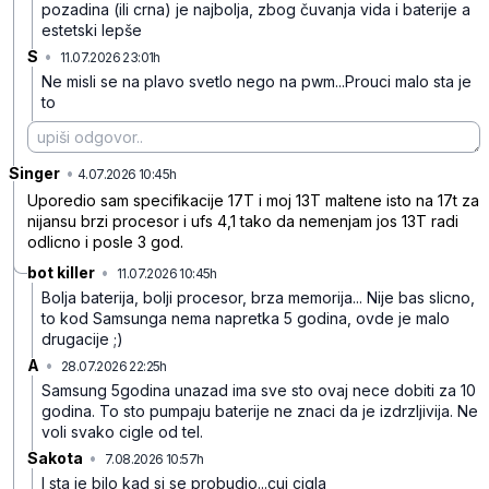
pozadina (ili crna) je najbolja, zbog čuvanja vida i baterije a
estetski lepše
S
•
11.07.2026 23:01h
zd23qqpfp7hpxfl
Ne misli se na plavo svetlo nego na pwm...Prouci malo sta je
to
Singer
•
6mfg7nkml3g4yrb
4.07.2026 10:45h
Uporedio sam specifikacije 17T i moj 13T maltene isto na 17t za
nijansu brzi procesor i ufs 4,1 tako da nemenjam jos 13T radi
odlicno i posle 3 god.
bot killer
•
11.07.2026 10:45h
c06qznh868gbjms
Bolja baterija, bolji procesor, brza memorija... Nije bas slicno,
to kod Samsunga nema napretka 5 godina, ovde je malo
drugacije ;)
A
•
28.07.2026 22:25h
syv71wcmh5lybp5
Samsung 5godina unazad ima sve sto ovaj nece dobiti za 10
godina. To sto pumpaju baterije ne znaci da je izdrzljivija. Ne
voli svako cigle od tel.
Sakota
•
7.08.2026 10:57h
bwb980y8tbqcgtm
I sta je bilo kad si se probudio...cuj cigla