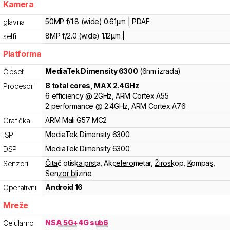
Kamera
50MP f/1.8 (wide) 0.61µm | PDAF
glavna
8MP f/2.0 (wide) 1.12µm |
selfi
Platforma
MediaTek
Dimensity 6300
(6nm izrada)
Čipset
8
total cores
, MAX
2.4
GHz
Procesor
6
efficiency
@
2
GHz,
ARM
Cortex
A55
2
performance
@
2.4
GHz,
ARM
Cortex
A76
ARM
Mali
G57 MC2
Grafička
MediaTek
Dimensity
6300
ISP
MediaTek
Dimensity
6300
DSP
Čitač otiska prsta
,
Akcelerometar
,
Žiroskop
,
Kompas
,
Senzori
Senzor blizine
Android 16
Operativni
Mreže
NSA 5G+4G sub6
Celularno