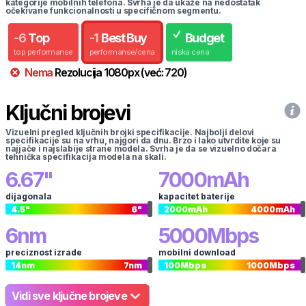
kategorije mobilnih telefona. Svrha je da ukaže na nedostatak
očekivane funkcionalnosti u specifičnom segmentu.
-
6
Top
-
1
Best Buy
Budget
top performanse
performanse/cena
niska cena
Nema
Rezolucija
1080
px
(već:
720
)
Ključni brojevi
Vizuelni pregled ključnih brojki specifikacije. Najbolji delovi
specifikacije su na vrhu, najgori da dnu. Brzo i lako utvrdite koje su
najjače i najslabije strane modela. Svrha je da se vizuelno dočara
tehnička specifikacija modela na skali.
6.67
"
7000
mAh
dijagonala
kapacitet baterije
4.5
"
6
"
2000
mAh
4000
mAh
6
nm
5000
Mbps
preciznost izrade
mobilni download
14
nm
7
nm
100
Mbps
1000
Mbps
Vidi sve ključne brojeve