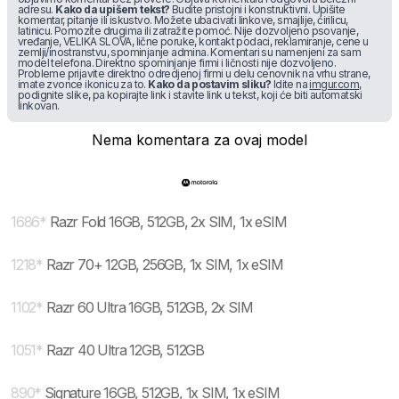
adresu.
Kako da upišem tekst?
Budite pristojni i konstruktivni. Upišite
komentar, pitanje ili iskustvo. Možete ubacivati linkove, smajlije, ćirilicu,
latinicu. Pomozite drugima ili zatražite pomoć. Nije dozvoljeno psovanje,
vređanje, VELIKA SLOVA, lične poruke, kontakt podaci, reklamiranje, cene u
zemlji/inostranstvu, spominjanje admina. Komentari su namenjeni za sam
model telefona. Direktno spominjanje firmi i ličnosti nije dozvoljeno.
Probleme prijavite direktno odredjenoj firmi u delu cenovnik na vrhu strane,
imate zvonce ikonicu za to.
Kako da postavim sliku?
Idite na
imgur.com
,
podignite slike, pa kopirajte link i stavite link u tekst, koji će biti automatski
linkovan.
Nema komentara za ovaj model
1686
*
Razr Fold 16GB, 512GB, 2x SIM, 1x eSIM
1218
*
Razr 70+ 12GB, 256GB, 1x SIM, 1x eSIM
1102
*
Razr 60 Ultra 16GB, 512GB, 2x SIM
1051
*
Razr 40 Ultra 12GB, 512GB
890
*
Signature 16GB, 512GB, 1x SIM, 1x eSIM