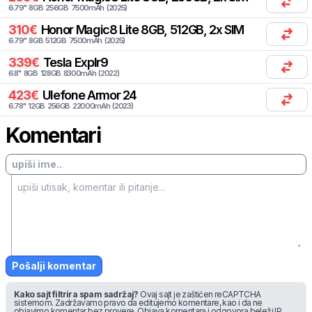
6.79
"
8
GB
256
GB
7500
mAh
(
2025
)
310
€
Honor
Magic8 Lite 8GB, 512GB, 2x SIM
6.79
"
8
GB
512
GB
7500
mAh
(
2025
)
339
€
Tesla
Explr9
6.8
"
8
GB
128
GB
8300
mAh
(
2022
)
423
€
Ulefone
Armor 24
6.78
"
12
GB
256
GB
22000
mAh
(
2023
)
Komentari
Pošalji komentar
Kako sajt filtrira spam sadržaj?
Ovaj sajt je zaštićen reCAPTCHA
sistemom. Zadržavamo pravo da editujemo komentare, kao i da ne
objavimo komentar bez provere. Objava komentara i odgovora beleži IP