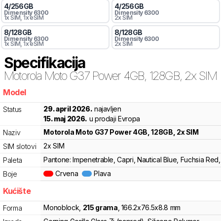
4
/
256
GB
4
/
256
GB
Dimensity 6300
Dimensity 6300
1x SIM
, 1x eSIM
2x SIM
8
/
128
GB
8
/
128
GB
Dimensity 6300
Dimensity 6300
1x SIM
, 1x eSIM
2x SIM
Specifikacija
Motorola
Moto G37 Power 4GB, 128GB, 2x SIM
Model
3kd
29. april 2026.
najavljen
Status
15. maj 2026.
u prodaji Evropa
Motorola
Moto G37 Power 4GB, 128GB, 2x SIM
Naziv
2x SIM
SIM slotovi
Pantone: Impenetrable, Capri, Nautical Blue, Fuchsia Red,
Paleta
Crvena
Plava
Boje
Kućište
Monoblock
,
215
grama
,
166.2
x
76.5
x
8.8
mm
Forma