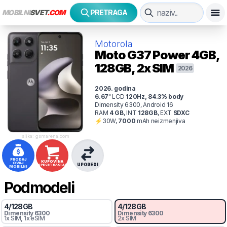
MOBILNI
SVET
.COM
PRETRAGA
Motorola
Moto G37 Power
4GB,
128GB, 2x SIM
2026
2026
. godina
6.67
"
LCD
120
Hz
,
84.3
% body
Dimensity 6300, Android 16
RAM
4
GB
,
INT
128
GB
,
EXT
SDXC
⚡
30
W,
7000
mAh
neizmenjiva
slika: gsmarena.com
PRODAJ
KUPOVINA
OVAJ
UPOREDI
SPECIFIKACIJA
MOBILNI
Podmodeli
4
/
128
GB
4
/
128
GB
Dimensity 6300
Dimensity 6300
1x SIM
, 1x eSIM
2x SIM