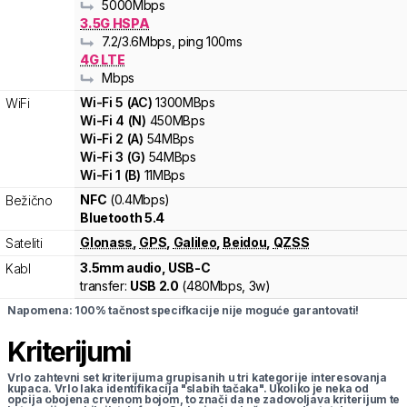
5000
Mbps
3.5G HSPA
7.2
/3.6
Mbps
, ping 100ms
4G LTE
Mbps
Wi-Fi
5
(
AC
)
1300
MBps
WiFi
Wi-Fi
4
(
N
)
450
MBps
Wi-Fi
2
(
A
)
54
MBps
Wi-Fi
3
(
G
)
54
MBps
Wi-Fi
1
(
B
)
11
MBps
NFC
(0.4Mbps)
Bežično
Bluetooth 5.4
Glonass
,
GPS
,
Galileo
,
Beidou
,
QZSS
Sateliti
3.5mm audio, USB-C
Kabl
transfer:
USB 2.0
(
480Mbps,
3w
)
Napomena: 100% tačnost specifkacije nije moguće garantovati!
Kriterijumi
Vrlo zahtevni set kriterijuma grupisanih u tri kategorije interesovanja
kupaca. Vrlo laka identifikacija "slabih tačaka". Ukoliko je neka od
opcija obojena crvenom bojom, to znači da ne zadovoljava kriterijum te