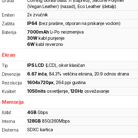
Corning Gorilla Glass 7i (napred), Silicone Polymer
Izrada
(Vegan Leather) (nazad), Eco Leather (detalji)
2x zvučnik
Emiteri
IP64
(bez prašine, otporan na prskanje vodom)
Zaštita
7000
mAh
Li-Po
neizmenjiva
Baterija
30
W
kabl punjenje
6
W
kabl reverzno
Ekran
IPS LCD
(LCD)
, okvir klasičan
Tip
6.67
inča
, 84.3% veličina ekrana
, 20:9 odnos strana
Dimenzije
1604
x
720
px
,
264
ppi gustina
Rezolucija
1050
nits
osvetljenje
,
120
Hz
osvežavanje
Kvalitet
Memorija
4
GB
Gbps
RAM
128
GB
850
/
260
Mbps
Interna
SDXC
kartica
Eksterna