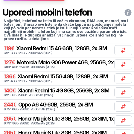
Uporedi mobilni telefon
Najjeftiniji telefoni sa istim ili većim ekranom, RAM-om, memorijom i
baterijom. Smisao ove liste je da ukaže kupcu na postojanje modela
koji po ovih par karateristika je isti ili bolji. Dosta korisnika traži
najjeftiniji mobilni telefon koji ima samo ove bazične parametre iste.
Ova lista nije duboka analiza, već način uštede korisnicima koji ne
prave razliku u detaljima.
119
€
Xiaomi
Redmi 15 4G 6GB, 128GB, 2x SIM
6.9
"
6
GB
128
GB
7000
mAh
(
2025
)
127
€
Motorola
Moto G06 Power 4GB, 256GB, 2x SIM
6.88
"
4
GB
256
GB
7000
mAh
(
2025
)
136
€
Xiaomi
Redmi 15 5G 4GB, 128GB, 2x SIM
6.9
"
4
GB
128
GB
7000
mAh
(
2025
)
140
€
Xiaomi
Redmi 15 4G 8GB, 256GB, 2x SIM
6.9
"
8
GB
256
GB
7000
mAh
(
2025
)
244
€
Oppo
A6 4G 6GB, 256GB, 2x SIM
6.75
"
6
GB
256
GB
7000
mAh
(
2026
)
265
€
Honor
Magic8 Lite 8GB, 256GB, 2x SIM, 1x eSIM
6.79
"
8
GB
256
GB
7500
mAh
(
2025
)
265
€
Honor
Magic8 Lite 8GB, 256GB, 2x SIM