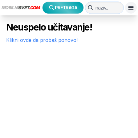
MOBILNI
SVET
.COM
PRETRAGA
Neuspelo učitavanje!
Klikni ovde da probaš ponovo!