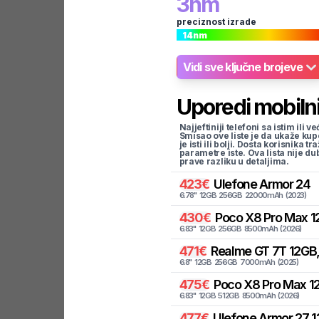
3
nm
preciznost izrade
14
nm
Vidi sve ključne brojeve
Uporedi mobilni
Najjeftiniji telefoni sa istim i
Smisao ove liste je da ukaže kup
je isti ili bolji. Dosta korisnika 
parametre iste. Ova lista nije d
prave razliku u detaljima.
423
€
Ulefone
Armor 24
6.78
"
12
GB
256
GB
22000
mAh
(
2023
)
430
€
Poco
X8 Pro Max 1
6.83
"
12
GB
256
GB
8500
mAh
(
2026
)
471
€
Realme
GT 7T 12GB,
6.8
"
12
GB
256
GB
7000
mAh
(
2025
)
475
€
Poco
X8 Pro Max 12
6.83
"
12
GB
512
GB
8500
mAh
(
2026
)
477
€
Ulefone
Armor 27 1