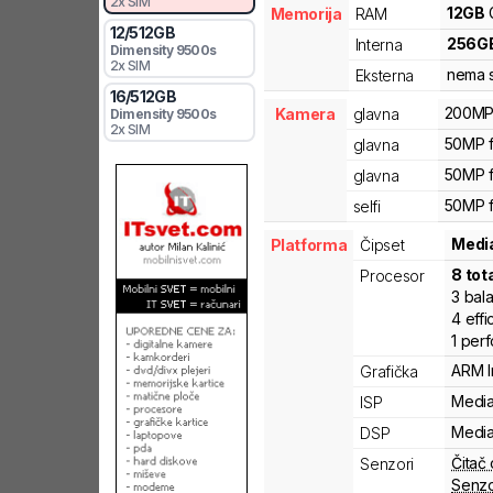
2x SIM
12
GB
Memorija
RAM
12
/
512
GB
256
G
Interna
Dimensity
9500s
2x SIM
nema s
Eksterna
16
/
512
GB
200MP 
Kamera
glavna
Dimensity
9500s
2x SIM
50MP f
glavna
50MP f
glavna
50MP f
selfi
Medi
Platforma
Čipset
8
tot
Procesor
3
bal
4
effi
1
per
ARM
Grafička
Medi
ISP
Medi
DSP
Čitač 
Senzori
Senzo