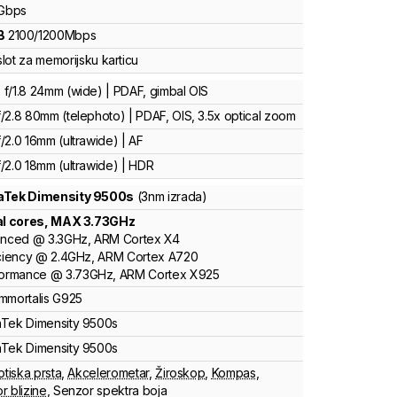
Gbps
B
2100
/
1200
Mbps
lot za memorijsku karticu
f/1.8 24mm (wide) | PDAF, gimbal OIS
/2.8 80mm (telephoto) | PDAF, OIS, 3.5x optical zoom
/2.0 16mm (ultrawide) | AF
/2.0 18mm (ultrawide) | HDR
aTek
Dimensity
9500s
(3nm izrada)
al cores
, MAX
3.73
GHz
anced
@
3.3
GHz,
ARM
Cortex
X4
ciency
@
2.4
GHz,
ARM
Cortex
A720
formance
@
3.73
GHz,
ARM
Cortex
X925
Immortalis
G925
aTek
Dimensity
9500s
aTek
Dimensity
9500s
otiska prsta
,
Akcelerometar
,
Žiroskop
,
Kompas
,
r blizine
,
Senzor spektra boja