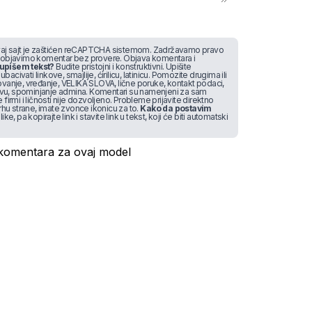
j sajt je zaštićen reCAPTCHA sistemom. Zadržavamo pravo
 objavimo komentar bez provere. Objava komentara i
upišem tekst?
Budite pristojni i konstruktivni. Upišite
bacivati linkove, smajlije, ćirilicu, latinicu. Pomozite drugima ili
vanje, vređanje, VELIKA SLOVA, lične poruke, kontakt podaci,
stvu, spominjanje admina. Komentari su namenjeni za sam
irmi i ličnosti nije dozvoljeno. Probleme prijavite direktno
rhu strane, imate zvonce ikonicu za to.
Kako da postavim
like, pa kopirajte link i stavite link u tekst, koji će biti automatski
omentara za ovaj model