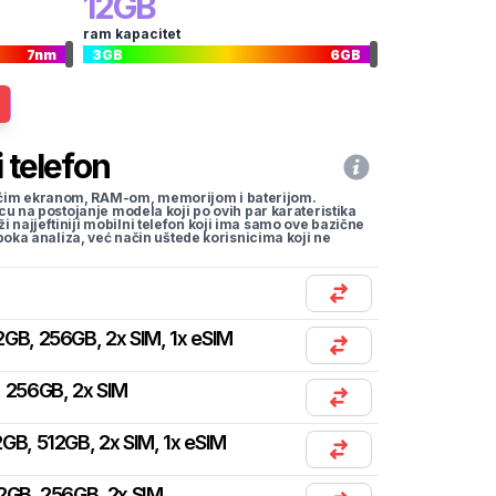
12
GB
ram kapacitet
7
nm
3
GB
6
GB
 telefon
li većim ekranom, RAM-om, memorijom i baterijom.
cu na postojanje modela koji po ovih par karateristika
traži najjeftiniji mobilni telefon koji ima samo ove bazične
uboka analiza, već način uštede korisnicima koji ne
2GB, 256GB, 2x SIM, 1x eSIM
 256GB, 2x SIM
GB, 512GB, 2x SIM, 1x eSIM
2GB, 256GB, 2x SIM