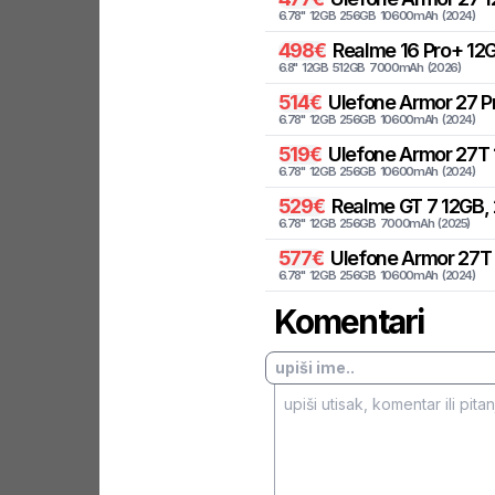
6.78
"
12
GB
256
GB
10600
mAh
(
2024
)
498
€
Realme
16 Pro+ 12G
6.8
"
12
GB
512
GB
7000
mAh
(
2026
)
514
€
Ulefone
Armor 27 P
6.78
"
12
GB
256
GB
10600
mAh
(
2024
)
519
€
Ulefone
Armor 27T 
6.78
"
12
GB
256
GB
10600
mAh
(
2024
)
529
€
Realme
GT 7 12GB, 
6.78
"
12
GB
256
GB
7000
mAh
(
2025
)
577
€
Ulefone
Armor 27T 
6.78
"
12
GB
256
GB
10600
mAh
(
2024
)
Komentari