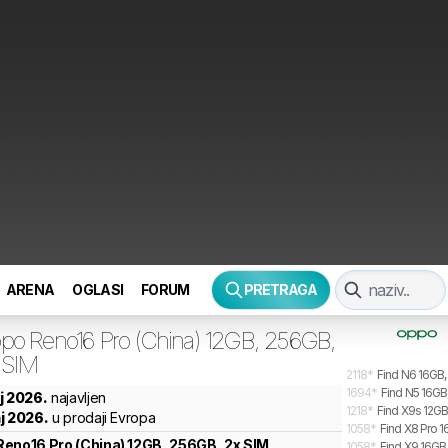
ARENA
OGLASI
FORUM
PRETRAGA
po
Reno16 Pro (China) 12GB, 256GB,
 SIM
2118
*
Find N6 16GB,
1694
*
Find N5 16GB
j 2026.
najavljen
1218
*
Find X9s 12GB
j 2026.
u prodaji Evropa
1058
*
Find X8 Pro 1
Reno16 Pro (China) 12GB, 256GB, 2x SIM
1058
*
Find X9 16GB,