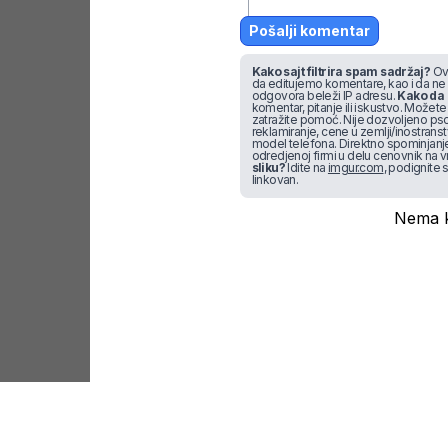
Pošalji komentar
Kako sajt filtrira spam sadržaj?
Ova
da editujemo komentare, kao i da ne
odgovora beleži IP adresu.
Kako da 
komentar, pitanje ili iskustvo. Možete u
zatražite pomoć. Nije dozvoljeno pso
reklamiranje, cene u zemlji/inostran
model telefona. Direktno spominjanje f
odredjenoj firmi u delu cenovnik na v
sliku?
Idite na
imgur.com
, podignite s
linkovan.
Nema k