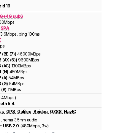
id 16
G+4G sub6
00
Mbps
HSPA
/3.6
Mbps
, ping 100ms
E
ps
7
(
BE (7)
)
46000
MBps
6
(
AX (6)
)
9600
MBps
5
(
AC
)
1300
MBps
4
(
N
)
450
MBps
2
(
A
)
54
MBps
3
(
G
)
54
MBps
1
(
B
)
11
MBps
0.4Mbps)
oth 5.4
ss
,
GPS
,
Galileo
,
Beidou
,
QZSS
,
NavIC
C
, nema 3.5mm audio
r:
USB 2.0
(
480Mbps,
3w
)