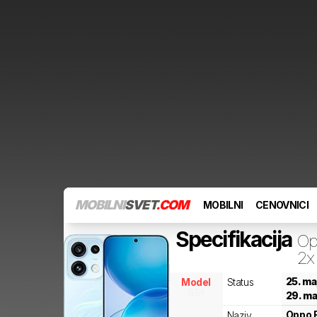
MOBILNI
SVET
.COM
MOBILNI
CENOVNICI
Specifikacija
Op
2x
25. ma
Model
Status
65f
29. ma
Oppo
Naziv