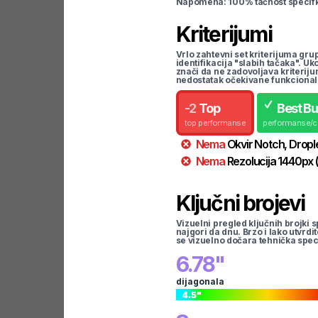
Napomena: 100% tačnost specifka
Kriterijumi
Vrlo zahtevni set kriterijuma gru
identifikacija "slabih tačaka". U
znači da ne zadovoljava kriteriju
nedostatak očekivane funkcional
-
2
Top
Best B
top performanse
performanse/
Nema
Okvir
Notch, Dropl
Nema
Rezolucija
1440
px
Ključni brojevi
Vizuelni pregled ključnih brojki s
najgori da dnu. Brzo i lako utvrdi
se vizuelno dočara tehnička spec
6.78
"
dijagonala
4.5
"