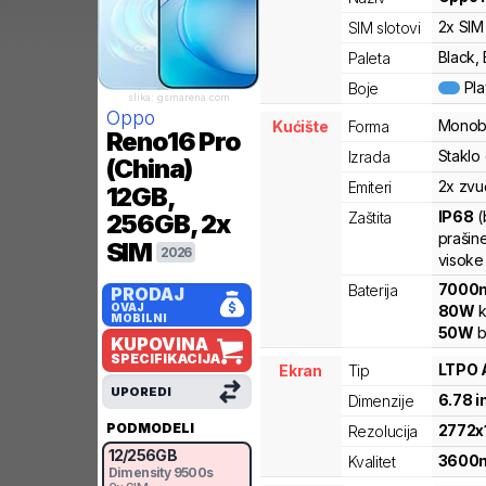
2x SIM
SIM slotovi
Black, 
Paleta
Pl
Boje
slika: gsmarena.com
Oppo
Monob
Kućište
Forma
Reno16 Pro
Staklo 
Izrada
(China)
2x zvu
Emiteri
12GB,
IP68
(
Zaštita
256GB, 2x
prašine
SIM
2026
visoke
7000
Baterija
PRODAJ
OVAJ
80
W
k
MOBILNI
50
W
b
KUPOVINA
SPECIFIKACIJA
LTPO
Ekran
Tip
UPOREDI
6.78
i
Dimenzije
PODMODELI
2772
x
Rezolucija
12
/
256
GB
3600
Kvalitet
Dimensity
9500s