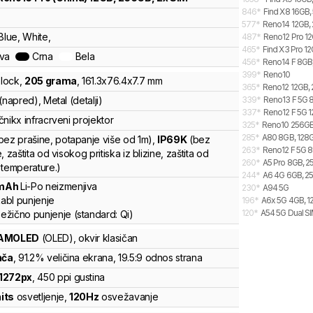
846
*
Find X8 16GB,
577
*
Reno14 12GB, 
Blue, White,
487
*
Reno12 Pro 12
465
*
Find X3 Pro 1
ava
Crna
Bela
456
*
Reno14 F 8GB,
399
*
Reno10
lock
,
205
grama
,
161.3
x
76.4
x
7.7
mm
365
*
Reno12 12GB, 
(napred), Metal (detalji)
339
*
Reno13 F 5G 8
337
*
Reno12 F 5G 1
čnik
x infracrveni projektor
325
*
Reno10 256G
285
*
A80 8GB, 128G
bez prašine, potapanje više od 1m)
,
IP69K
(bez
263
*
Reno12 F 5G 8
, zaštita od visokog pritiska iz blizine, zaštita od
260
*
A5 Pro 8GB, 2
 temperature.)
244
*
A6 4G 6GB, 25
mAh
Li-Po
neizmenjiva
230
*
A94 5G
abl punjenje
196
*
A6x 5G 4GB, 1
120
*
A54 5G Dual S
ežično punjenje
(standard:
Qi
)
 AMOLED
(OLED)
, okvir klasičan
nča
, 91.2% veličina ekrana
, 19.5:9 odnos strana
1272
px
,
450
ppi gustina
nits
osvetljenje
,
120
Hz
osvežavanje