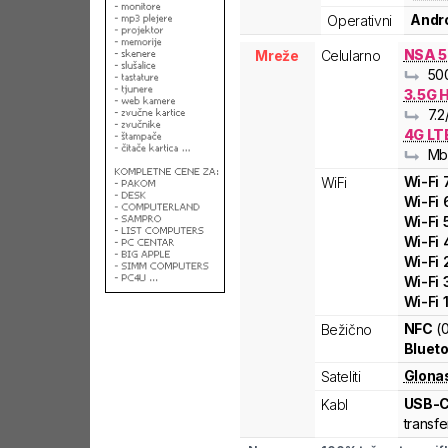
Andro
Operativni
NSA 5
Mreže
Celularno
50
3.5G 
7.2
4G LT
Mb
Wi-Fi
WiFi
Wi-Fi
Wi-Fi
Wi-Fi
Wi-Fi
Wi-Fi
Wi-Fi
NFC
(
Bežično
Blueto
Glona
Sateliti
USB-
Kabl
transfe