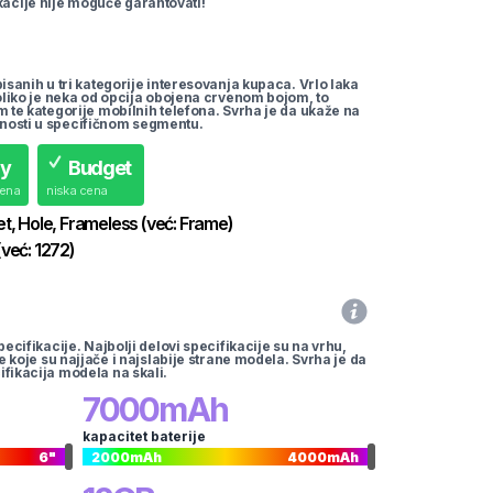
cije nije moguće garantovati!
pisanih u tri kategorije interesovanja kupaca. Vrlo laka
koliko je neka od opcija obojena crvenom bojom, to
m te kategorije mobilnih telefona. Svrha je da ukaže na
nosti u specifičnom segmentu.
uy
Budget
cena
niska cena
et, Hole, Frameless
(već:
Frame
)
(već:
1272
)
pecifikacije. Najbolji delovi specifikacije su na vrhu,
te koje su najjače i najslabije strane modela. Svrha je da
ifikacija modela na skali.
7000
mAh
kapacitet baterije
6
"
2000
mAh
4000
mAh