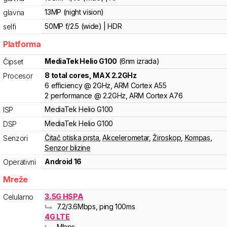
13MP (night vision)
glavna
50MP f/2.5 (wide) | HDR
selfi
Platforma
MediaTek
Helio G100
(6nm izrada)
Čipset
8
total cores
, MAX
2.2
GHz
Procesor
6
efficiency
@
2
GHz,
ARM
Cortex
A55
2
performance
@
2.2
GHz,
ARM
Cortex
A76
MediaTek
Helio
G100
ISP
MediaTek
Helio
G100
DSP
Čitač otiska prsta
,
Akcelerometar
,
Žiroskop
,
Kompas
,
Senzori
Senzor blizine
Android 16
Operativni
Mreže
3.5G HSPA
Celularno
7.2
/3.6
Mbps
, ping 100ms
4G LTE
Mbps