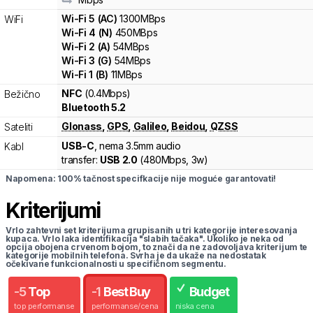
Wi-Fi
5
(
AC
)
1300
MBps
WiFi
Wi-Fi
4
(
N
)
450
MBps
Wi-Fi
2
(
A
)
54
MBps
Wi-Fi
3
(
G
)
54
MBps
Wi-Fi
1
(
B
)
11
MBps
NFC
(0.4Mbps)
Bežično
Bluetooth 5.2
Glonass
,
GPS
,
Galileo
,
Beidou
,
QZSS
Sateliti
USB-C
, nema 3.5mm audio
Kabl
transfer:
USB 2.0
(
480Mbps,
3w
)
Napomena: 100% tačnost specifkacije nije moguće garantovati!
Kriterijumi
Vrlo zahtevni set kriterijuma grupisanih u tri kategorije interesovanja
kupaca. Vrlo laka identifikacija "slabih tačaka". Ukoliko je neka od
opcija obojena crvenom bojom, to znači da ne zadovoljava kriterijum te
kategorije mobilnih telefona. Svrha je da ukaže na nedostatak
očekivane funkcionalnosti u specifičnom segmentu.
-
5
Top
-
1
Best Buy
Budget
top performanse
performanse/cena
niska cena