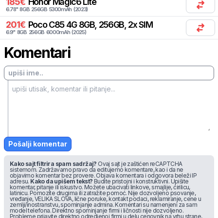
185
€
Honor
Magic6 Lite
6.78
"
8
GB
256
GB
5300
mAh
(
2023
)
201
€
Poco
C85 4G 8GB, 256GB, 2x SIM
6.9
"
8
GB
256
GB
6000
mAh
(
2025
)
Komentari
Pošalji komentar
Kako sajt filtrira spam sadržaj?
Ovaj sajt je zaštićen reCAPTCHA
sistemom. Zadržavamo pravo da editujemo komentare, kao i da ne
objavimo komentar bez provere. Objava komentara i odgovora beleži IP
adresu.
Kako da upišem tekst?
Budite pristojni i konstruktivni. Upišite
komentar, pitanje ili iskustvo. Možete ubacivati linkove, smajlije, ćirilicu,
latinicu. Pomozite drugima ili zatražite pomoć. Nije dozvoljeno psovanje,
vređanje, VELIKA SLOVA, lične poruke, kontakt podaci, reklamiranje, cene u
zemlji/inostranstvu, spominjanje admina. Komentari su namenjeni za sam
model telefona. Direktno spominjanje firmi i ličnosti nije dozvoljeno.
Probleme prijavite direktno odredjenoj firmi u delu cenovnik na vrhu strane,