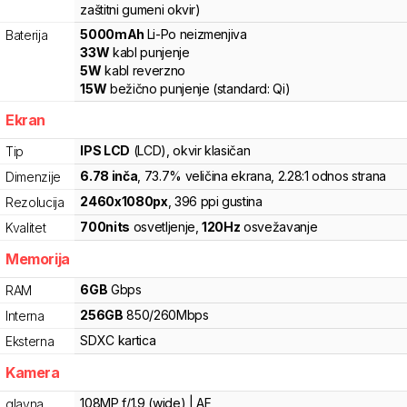
zaštitni gumeni okvir)
5000
mAh
Li-Po
neizmenjiva
Baterija
33
W
kabl punjenje
5
W
kabl reverzno
15
W
bežično punjenje
(standard:
Qi
)
Ekran
IPS LCD
(LCD)
, okvir klasičan
Tip
6.78
inča
, 73.7% veličina ekrana
, 2.28:1 odnos strana
Dimenzije
2460
x
1080
px
,
396
ppi gustina
Rezolucija
700
nits
osvetljenje
,
120
Hz
osvežavanje
Kvalitet
Memorija
6
GB
Gbps
RAM
256
GB
850
/
260
Mbps
Interna
SDXC
kartica
Eksterna
Kamera
108MP f/1.9 (wide) | AF
glavna