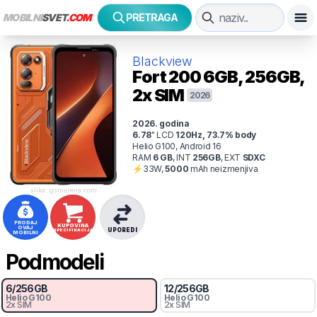
MOBILNI
SVET
.COM
PRETRAGA
Blackview
Fort 200
6GB, 256GB,
2x SIM
2026
2026
. godina
6.78
"
LCD
120
Hz
,
73.7
% body
Helio G100, Android 16
RAM
6
GB
,
INT
256
GB
,
EXT
SDXC
⚡
33
W,
5000
mAh
neizmenjiva
slika: gsmarena.com
PRODAJ
KUPOVINA
OVAJ
UPOREDI
SPECIFIKACIJA
MOBILNI
Podmodeli
6
/
256
GB
12
/
256
GB
Helio G100
Helio G100
2x SIM
2x SIM