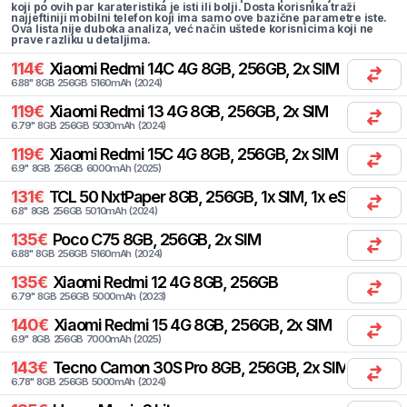
koji po ovih par karateristika je isti ili bolji. Dosta korisnika traži
najjeftiniji mobilni telefon koji ima samo ove bazične parametre iste.
Ova lista nije duboka analiza, već način uštede korisnicima koji ne
prave razliku u detaljima.
114
€
Xiaomi
Redmi 14C 4G 8GB, 256GB, 2x SIM
6.88
"
8
GB
256
GB
5160
mAh
(
2024
)
119
€
Xiaomi
Redmi 13 4G 8GB, 256GB, 2x SIM
6.79
"
8
GB
256
GB
5030
mAh
(
2024
)
119
€
Xiaomi
Redmi 15C 4G 8GB, 256GB, 2x SIM
6.9
"
8
GB
256
GB
6000
mAh
(
2025
)
131
€
TCL
50 NxtPaper 8GB, 256GB, 1x SIM, 1x eSIM
6.8
"
8
GB
256
GB
5010
mAh
(
2024
)
135
€
Poco
C75 8GB, 256GB, 2x SIM
6.88
"
8
GB
256
GB
5160
mAh
(
2024
)
135
€
Xiaomi
Redmi 12 4G 8GB, 256GB
6.79
"
8
GB
256
GB
5000
mAh
(
2023
)
140
€
Xiaomi
Redmi 15 4G 8GB, 256GB, 2x SIM
6.9
"
8
GB
256
GB
7000
mAh
(
2025
)
143
€
Tecno
Camon 30S Pro 8GB, 256GB, 2x SIM
6.78
"
8
GB
256
GB
5000
mAh
(
2024
)