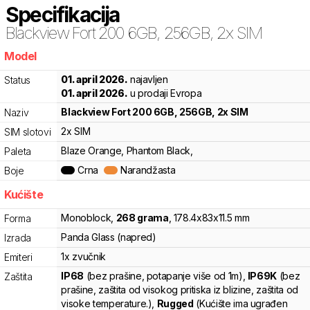
Specifikacija
Blackview
Fort 200 6GB, 256GB, 2x SIM
Model
6pr
01. april 2026.
najavljen
Status
01. april 2026.
u prodaji Evropa
Blackview
Fort 200 6GB, 256GB, 2x SIM
Naziv
2x SIM
SIM slotovi
Blaze Orange, Phantom Black,
Paleta
Crna
Narandžasta
Boje
Kućište
Monoblock
,
268
grama
,
178.4
x
83
x
11.5
mm
Forma
Panda Glass (napred)
Izrada
1x zvučnik
Emiteri
IP68
(bez prašine, potapanje više od 1m)
,
IP69K
(bez
Zaštita
prašine, zaštita od visokog pritiska iz blizine, zaštita od
visoke temperature.)
,
Rugged
(Kućište ima ugrađen