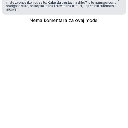
imate zvonce ikonicu za to.
Kako da postavim sliku?
Idite na
imgur.com
,
podignite slike, pa kopirajte link i stavite link u tekst, koji će biti automatski
linkovan.
Nema komentara za ovaj model
* maloprodajna cena sa uključenim PDV-om.
Uslovi korišćenja
Mail:
Dinarske cene modela se dele sa prodajnim
mobilnisvet.com@gmail.com - Sva prava
efektivnim kursom NBS koji se ažurira na svakih
rezervisana. © 2003-
2026
nekoliko dana. Plaćanje ISKLJUČIVO u dinarskoj
protivvrednosti.
NAZAD NA VRH