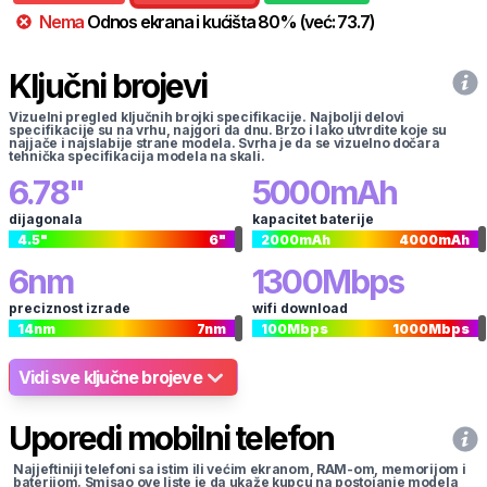
Nema
Odnos ekrana i kućišta
80
%
(već:
73.7
)
Ključni brojevi
Vizuelni pregled ključnih brojki specifikacije. Najbolji delovi
specifikacije su na vrhu, najgori da dnu. Brzo i lako utvrdite koje su
najjače i najslabije strane modela. Svrha je da se vizuelno dočara
tehnička specifikacija modela na skali.
6.78
"
5000
mAh
dijagonala
kapacitet baterije
4.5
"
6
"
2000
mAh
4000
mAh
6
nm
1300
Mbps
preciznost izrade
wifi download
14
nm
7
nm
100
Mbps
1000
Mbps
Vidi sve ključne brojeve
Uporedi mobilni telefon
Najjeftiniji telefoni sa istim ili većim ekranom, RAM-om, memorijom i
baterijom. Smisao ove liste je da ukaže kupcu na postojanje modela