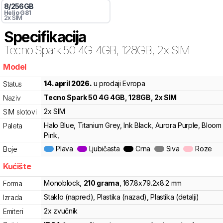
8
/
256
GB
Helio G81
2x SIM
Specifikacija
Tecno
Spark 50 4G 4GB, 128GB, 2x SIM
Model
b3b
14. april 2026.
u prodaji Evropa
Status
Tecno
Spark 50 4G 4GB, 128GB, 2x SIM
Naziv
2x SIM
SIM slotovi
Halo Blue, Titanium Grey, Ink Black, Aurora Purple, Bloom
Paleta
Pink,
Plava
Ljubičasta
Crna
Siva
Roze
Boje
Kućište
Monoblock
,
210
grama
,
167.8
x
79.2
x
8.2
mm
Forma
Staklo (napred), Plastika (nazad), Plastika (detalji)
Izrada
2x zvučnik
Emiteri