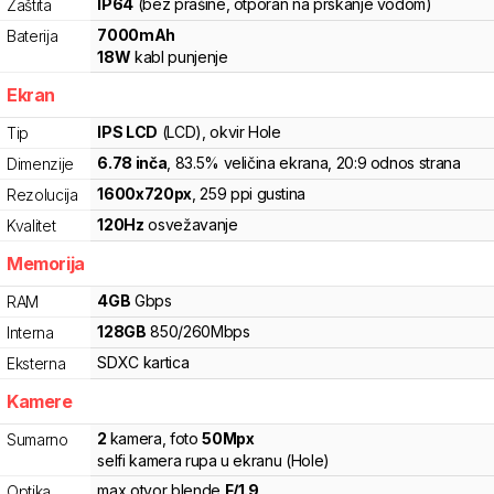
IP64
(bez prašine, otporan na prskanje vodom)
Zaštita
7000
mAh
Baterija
18
W
kabl punjenje
Ekran
IPS LCD
(LCD)
, okvir Hole
Tip
6.78
inča
, 83.5% veličina ekrana
, 20:9 odnos strana
Dimenzije
1600
x
720
px
,
259
ppi gustina
Rezolucija
120
Hz
osvežavanje
Kvalitet
Memorija
4
GB
Gbps
RAM
128
GB
850
/
260
Mbps
Interna
SDXC
kartica
Eksterna
Kamere
2
kamera
,
foto
50
Mpx
Sumarno
selfi kamera rupa u ekranu (Hole)
max otvor blende
F/
1.9
Optika