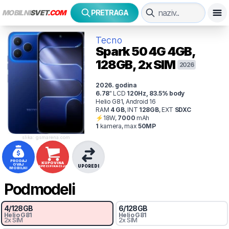
MOBILNI
SVET
.COM
PRETRAGA
Tecno
Spark 50 4G
4GB,
128GB, 2x SIM
2026
2026
. godina
6.78
"
LCD
120
Hz
,
83.5
% body
Helio G81, Android 16
RAM
4
GB
,
INT
128
GB
,
EXT
SDXC
⚡
18
W,
7000
mAh
1
kamer
a
, max
50
MP
slika: gsmarena.com
PRODAJ
KUPOVINA
OVAJ
UPOREDI
SPECIFIKACIJA
MOBILNI
Podmodeli
4
/
128
GB
6
/
128
GB
Helio G81
Helio G81
2x SIM
2x SIM