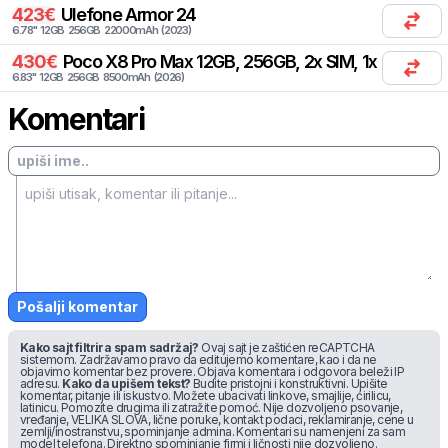
423
€
Ulefone
Armor 24
6.78
"
12
GB
256
GB
22000
mAh
(
2023
)
430
€
Poco
X8 Pro Max 12GB, 256GB, 2x SIM, 1x eSIM
6.83
"
12
GB
256
GB
8500
mAh
(
2026
)
Komentari
Pošalji komentar
Kako sajt filtrira spam sadržaj?
Ovaj sajt je zaštićen reCAPTCHA
sistemom. Zadržavamo pravo da editujemo komentare, kao i da ne
objavimo komentar bez provere. Objava komentara i odgovora beleži IP
adresu.
Kako da upišem tekst?
Budite pristojni i konstruktivni. Upišite
komentar, pitanje ili iskustvo. Možete ubacivati linkove, smajlije, ćirilicu,
latinicu. Pomozite drugima ili zatražite pomoć. Nije dozvoljeno psovanje,
vređanje, VELIKA SLOVA, lične poruke, kontakt podaci, reklamiranje, cene u
zemlji/inostranstvu, spominjanje admina. Komentari su namenjeni za sam
model telefona. Direktno spominjanje firmi i ličnosti nije dozvoljeno.