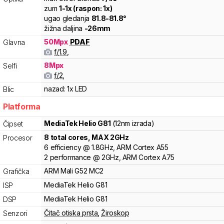
zum
1
-
1
x (raspon:
1
x)
ugao gledanja
81.8
-
81.8
°
žižna daljina
-
26
mm
50
Mpx
PDAF
Glavna
f/
1.9
,
8
Mpx
Selfi
f/
2
,
nazad:
1x LED
Blic
Platforma
MediaTek
Helio G81
(12nm izrada)
Čipset
8
total cores
, MAX
2
GHz
Procesor
6
efficiency
@
1.8
GHz,
ARM
Cortex
A55
2
performance
@
2
GHz,
ARM
Cortex
A75
ARM
Mali
G52 MC2
Grafička
MediaTek
Helio
G81
ISP
MediaTek
Helio
G81
DSP
Čitač otiska prsta
,
Žiroskop
Senzori