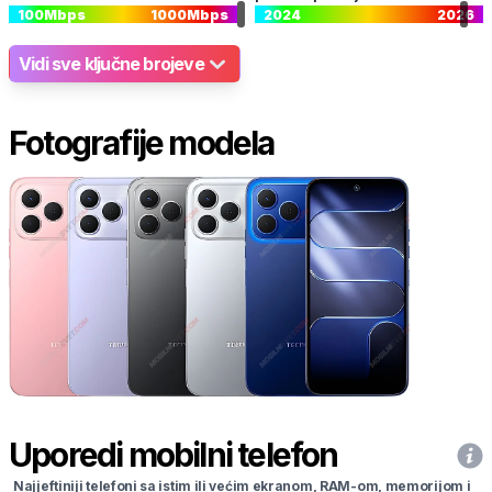
100
Mbps
1000
Mbps
2024
2026
Vidi sve ključne brojeve
Fotografije modela
Uporedi mobilni telefon
Najjeftiniji telefoni sa istim ili većim ekranom, RAM-om, memorijom i