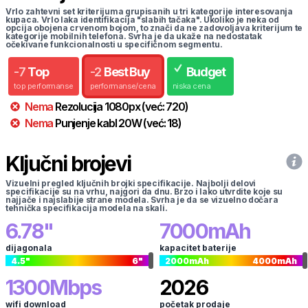
Vrlo zahtevni set kriterijuma grupisanih u tri kategorije interesovanja
kupaca. Vrlo laka identifikacija "slabih tačaka". Ukoliko je neka od
opcija obojena crvenom bojom, to znači da ne zadovoljava kriterijum te
kategorije mobilnih telefona. Svrha je da ukaže na nedostatak
očekivane funkcionalnosti u specifičnom segmentu.
-
7
Top
-
2
Best Buy
Budget
top performanse
performanse/cena
niska cena
Nema
Rezolucija
1080
px
(već:
720
)
Nema
Punjenje kabl
20
W
(već:
18
)
Ključni brojevi
Vizuelni pregled ključnih brojki specifikacije. Najbolji delovi
specifikacije su na vrhu, najgori da dnu. Brzo i lako utvrdite koje su
najjače i najslabije strane modela. Svrha je da se vizuelno dočara
tehnička specifikacija modela na skali.
6.78
"
7000
mAh
dijagonala
kapacitet baterije
4.5
"
6
"
2000
mAh
4000
mAh
1300
Mbps
2026
wifi download
početak prodaje