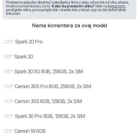
Probleme prijavite direktno odredjenoj firmi u delu cenovnik na vrhu strane,
imate zvonce ikonicu za to.
Kako da postavim sliku?
Idite na
imgur.com
,
podignite slike, pa kopirajte link i stavite link u tekst, koji će biti automatski
linkovan.
Nema komentara za ovaj model
229
*
Spark 20 Pro
155
*
Spark 20
155
*
Spark 30 5G 8GB, 256GB, 2x SIM
143
*
Camon 30S Pro 8GB, 256GB, 2x SIM
143
*
Camon 30S 8GB, 128GB, 2x SIM
143
*
Spark 30 Pro 8GB, 128GB, 2x SIM
129
*
Camon 19 6GB