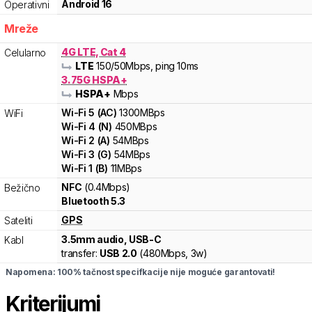
Android 16
Operativni
Mreže
4G LTE, Cat 4
Celularno
LTE
150
/50
Mbps
, ping 10ms
3.75G HSPA+
HSPA+
Mbps
Wi-Fi
5
(
AC
)
1300
MBps
WiFi
Wi-Fi
4
(
N
)
450
MBps
Wi-Fi
2
(
A
)
54
MBps
Wi-Fi
3
(
G
)
54
MBps
Wi-Fi
1
(
B
)
11
MBps
NFC
(0.4Mbps)
Bežično
Bluetooth 5.3
GPS
Sateliti
3.5mm audio, USB-C
Kabl
transfer:
USB 2.0
(
480Mbps,
3w
)
Napomena: 100% tačnost specifkacije nije moguće garantovati!
Kriterijumi