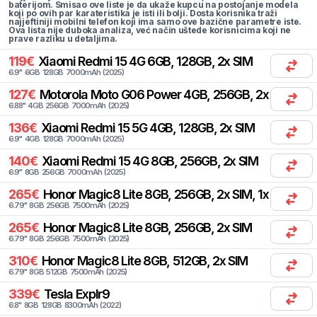
baterijom. Smisao ove liste je da ukaže kupcu na postojanje modela
koji po ovih par karateristika je isti ili bolji. Dosta korisnika traži
najjeftiniji mobilni telefon koji ima samo ove bazične parametre iste.
Ova lista nije duboka analiza, već način uštede korisnicima koji ne
prave razliku u detaljima.
119
€
Xiaomi
Redmi 15 4G 6GB, 128GB, 2x SIM
6.9
"
6
GB
128
GB
7000
mAh
(
2025
)
127
€
Motorola
Moto G06 Power 4GB, 256GB, 2x SIM
6.88
"
4
GB
256
GB
7000
mAh
(
2025
)
136
€
Xiaomi
Redmi 15 5G 4GB, 128GB, 2x SIM
6.9
"
4
GB
128
GB
7000
mAh
(
2025
)
140
€
Xiaomi
Redmi 15 4G 8GB, 256GB, 2x SIM
6.9
"
8
GB
256
GB
7000
mAh
(
2025
)
265
€
Honor
Magic8 Lite 8GB, 256GB, 2x SIM, 1x eSIM
6.79
"
8
GB
256
GB
7500
mAh
(
2025
)
265
€
Honor
Magic8 Lite 8GB, 256GB, 2x SIM
6.79
"
8
GB
256
GB
7500
mAh
(
2025
)
310
€
Honor
Magic8 Lite 8GB, 512GB, 2x SIM
6.79
"
8
GB
512
GB
7500
mAh
(
2025
)
339
€
Tesla
Explr9
6.8
"
8
GB
128
GB
8300
mAh
(
2022
)