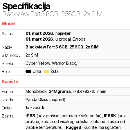
Specifikacija
Blackview
Fort 5 6GB, 256GB, 2x SIM
Model
b9m
01. mart 2026.
najavljen
Status
01. mart 2026.
u prodaji Evropa
Blackview
Fort 5 6GB, 256GB, 2x SIM
Naziv
2x SIM
SIM slotovi
Cyber Yellow, Warrior Black,
Paleta
Crna
Žuta
Boje
Kućište
Monoblock
,
248
grama
,
178.4
x
83
x
10.7
mm
Forma
Panda Glass (napred)
Izrada
1x zvučnik
Emiteri
IP68
(bez prašine, potapanje više od 1m)
,
IP69K
(bez
Zaštita
prašine, zaštita od visokog pritiska iz blizine, zaštita od
visoke temperature.)
,
Rugged
(Kućište ima ugrađen