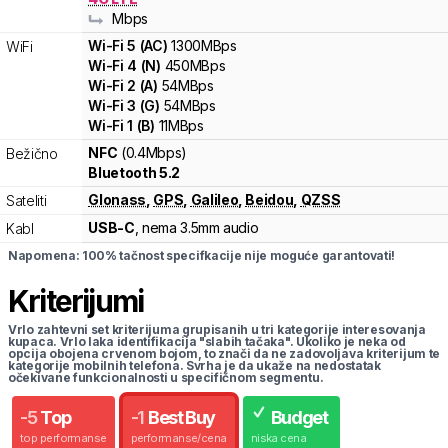
Mbps
Wi-Fi
5
(
AC
)
1300
MBps
WiFi
Wi-Fi
4
(
N
)
450
MBps
Wi-Fi
2
(
A
)
54
MBps
Wi-Fi
3
(
G
)
54
MBps
Wi-Fi
1
(
B
)
11
MBps
NFC
(0.4Mbps)
Bežično
Bluetooth 5.2
Glonass
,
GPS
,
Galileo
,
Beidou
,
QZSS
Sateliti
USB-C
, nema 3.5mm audio
Kabl
Napomena: 100% tačnost specifkacije nije moguće garantovati!
Kriterijumi
Vrlo zahtevni set kriterijuma grupisanih u tri kategorije interesovanja
kupaca. Vrlo laka identifikacija "slabih tačaka". Ukoliko je neka od
opcija obojena crvenom bojom, to znači da ne zadovoljava kriterijum te
kategorije mobilnih telefona. Svrha je da ukaže na nedostatak
očekivane funkcionalnosti u specifičnom segmentu.
-
5
Top
-
1
Best Buy
Budget
top performanse
performanse/cena
niska cena