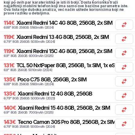
koji po ovih par karateristika je isti ili bolji. Dosta korisnika traži
najjeftiniji mobilni telefon koji ima samo ove bazične parametre iste.
Ova lista nije duboka analiza, već način uštede korisnicima koji ne
prave razliku u detaljima.
114
€
Xiaomi
Redmi 14C 4G 8GB, 256GB, 2x SIM
6.88
"
8
GB
256
GB
5160
mAh
(
2024
)
119
€
Xiaomi
Redmi 13 4G 8GB, 256GB, 2x SIM
6.79
"
8
GB
256
GB
5030
mAh
(
2024
)
119
€
Xiaomi
Redmi 15C 4G 8GB, 256GB, 2x SIM
6.9
"
8
GB
256
GB
6000
mAh
(
2025
)
131
€
TCL
50 NxtPaper 8GB, 256GB, 1x SIM, 1x eSIM
6.8
"
8
GB
256
GB
5010
mAh
(
2024
)
135
€
Poco
C75 8GB, 256GB, 2x SIM
6.88
"
8
GB
256
GB
5160
mAh
(
2024
)
135
€
Xiaomi
Redmi 12 4G 8GB, 256GB
6.79
"
8
GB
256
GB
5000
mAh
(
2023
)
140
€
Xiaomi
Redmi 15 4G 8GB, 256GB, 2x SIM
6.9
"
8
GB
256
GB
7000
mAh
(
2025
)
143
€
Tecno
Camon 30S Pro 8GB, 256GB, 2x SIM
6.78
"
8
GB
256
GB
5000
mAh
(
2024
)