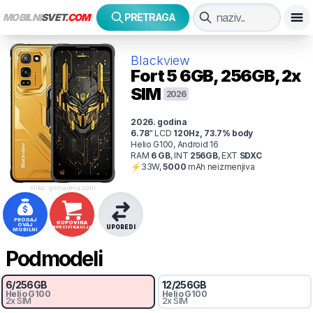
MOBILNI
SVET
.COM
PRETRAGA
Blackview
Fort 5
6GB, 256GB, 2x
SIM
2026
2026
. godina
6.78
"
LCD
120
Hz
,
73.7
% body
Helio G100, Android 16
RAM
6
GB
,
INT
256
GB
,
EXT
SDXC
⚡
33
W,
5000
mAh
neizmenjiva
slika: gsmarena.com
PRODAJ
KUPOVINA
OVAJ
UPOREDI
SPECIFIKACIJA
MOBILNI
Podmodeli
6
/
256
GB
12
/
256
GB
Helio G100
Helio G100
2x SIM
2x SIM