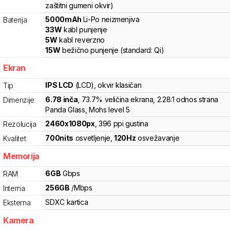
zaštitni gumeni okvir)
5000
mAh
Li-Po
neizmenjiva
Baterija
33
W
kabl punjenje
5
W
kabl reverzno
15
W
bežično punjenje
(standard:
Qi
)
Ekran
IPS LCD
(LCD)
, okvir klasičan
Tip
6.78
inča
, 73.7% veličina ekrana
, 2.28:1 odnos strana
Dimenzije
Panda Glass, Mohs level 5
2460
x
1080
px
,
396
ppi gustina
Rezolucija
700
nits
osvetljenje
,
120
Hz
osvežavanje
Kvalitet
Memorija
6
GB
Gbps
RAM
256
GB
/
Mbps
Interna
SDXC
kartica
Eksterna
Kamera