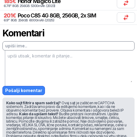
185
€
Honor
Magic6 Lite
6.78
"
8
GB
256
GB
5300
mAh
(
2023
)
201
€
Poco
C85 4G 8GB, 256GB, 2x SIM
6.9
"
8
GB
256
GB
6000
mAh
(
2025
)
Komentari
Pošalji komentar
Kako sajt filtrira spam sadržaj?
Ovaj sajt je zaštićen reCAPTCHA
sistemom. Zadržavamo pravo da editujemo komentare, kao i da ne
objavimo komentar bez provere. Objava komentara i odgovora beleži IP
adresu.
Kako da upišem tekst?
Budite pristojni i konstruktivni. Upišite
komentar, pitanje ili iskustvo. Možete ubacivati linkove, smajlije, ćirilicu,
latinicu. Pomozite drugima ili zatražite pomoć. Nije dozvoljeno psovanje,
vređanje, VELIKA SLOVA, lične poruke, kontakt podaci, reklamiranje, cene u
zemlji/inostranstvu, spominjanje admina. Komentari su namenjeni za sam
model telefona. Direktno spominjanje firmi i ličnosti nije dozvoljeno.
Probleme prijavite direktno odredjenoj firmi u delu cenovnik na vrhu strane,