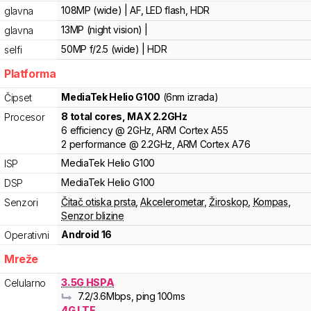
108MP (wide) | AF, LED flash, HDR
glavna
13MP (night vision) |
glavna
50MP f/2.5 (wide) | HDR
selfi
Platforma
MediaTek
Helio G100
(6nm izrada)
Čipset
8
total cores
, MAX
2.2
GHz
Procesor
6
efficiency
@
2
GHz,
ARM
Cortex
A55
2
performance
@
2.2
GHz,
ARM
Cortex
A76
MediaTek
Helio
G100
ISP
MediaTek
Helio
G100
DSP
Čitač otiska prsta
,
Akcelerometar
,
Žiroskop
,
Kompas
,
Senzori
Senzor blizine
Android 16
Operativni
Mreže
3.5G HSPA
Celularno
7.2
/3.6
Mbps
, ping 100ms
4G LTE