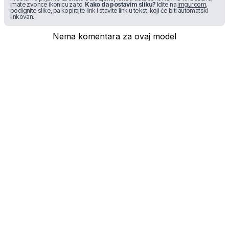
imate zvonce ikonicu za to.
Kako da postavim sliku?
Idite na
imgur.com
,
podignite slike, pa kopirajte link i stavite link u tekst, koji će biti automatski
linkovan.
Nema komentara za ovaj model
* maloprodajna cena sa uključenim PDV-om.
Uslovi korišćenja
Mail:
Dinarske cene modela se dele sa prodajnim
mobilnisvet.com@gmail.com - Sva prava
efektivnim kursom NBS koji se ažurira na svakih
rezervisana. © 2003-
2026
nekoliko dana. Plaćanje ISKLJUČIVO u dinarskoj
protivvrednosti.
NAZAD NA VRH