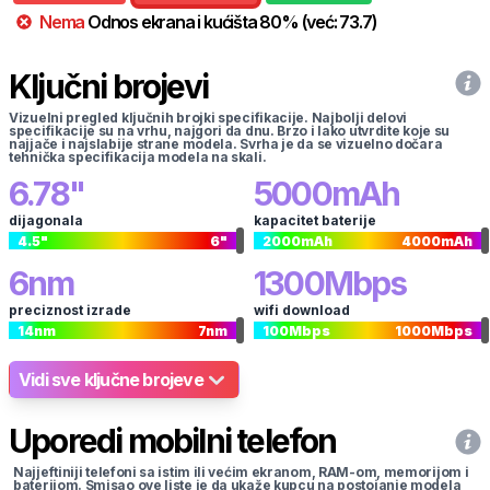
Nema
Odnos ekrana i kućišta
80
%
(već:
73.7
)
Ključni brojevi
Vizuelni pregled ključnih brojki specifikacije. Najbolji delovi
specifikacije su na vrhu, najgori da dnu. Brzo i lako utvrdite koje su
najjače i najslabije strane modela. Svrha je da se vizuelno dočara
tehnička specifikacija modela na skali.
6.78
"
5000
mAh
dijagonala
kapacitet baterije
4.5
"
6
"
2000
mAh
4000
mAh
6
nm
1300
Mbps
preciznost izrade
wifi download
14
nm
7
nm
100
Mbps
1000
Mbps
Vidi sve ključne brojeve
Uporedi mobilni telefon
Najjeftiniji telefoni sa istim ili većim ekranom, RAM-om, memorijom i
baterijom. Smisao ove liste je da ukaže kupcu na postojanje modela