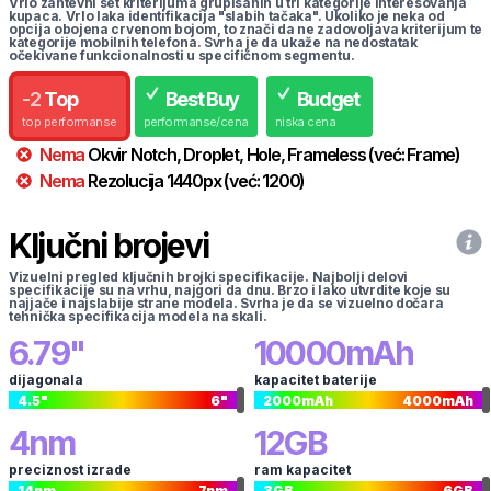
Vrlo zahtevni set kriterijuma grupisanih u tri kategorije interesovanja
kupaca. Vrlo laka identifikacija "slabih tačaka". Ukoliko je neka od
opcija obojena crvenom bojom, to znači da ne zadovoljava kriterijum te
kategorije mobilnih telefona. Svrha je da ukaže na nedostatak
očekivane funkcionalnosti u specifičnom segmentu.
-
2
Top
Best Buy
Budget
top performanse
performanse/cena
niska cena
Nema
Okvir
Notch, Droplet, Hole, Frameless
(već:
Frame
)
Nema
Rezolucija
1440
px
(već:
1200
)
Ključni brojevi
Vizuelni pregled ključnih brojki specifikacije. Najbolji delovi
specifikacije su na vrhu, najgori da dnu. Brzo i lako utvrdite koje su
najjače i najslabije strane modela. Svrha je da se vizuelno dočara
tehnička specifikacija modela na skali.
6.79
"
10000
mAh
dijagonala
kapacitet baterije
4.5
"
6
"
2000
mAh
4000
mAh
4
nm
12
GB
preciznost izrade
ram kapacitet
14
nm
7
nm
3
GB
6
GB