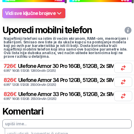
Vidi sve ključne brojeve
Uporedi mobilni telefon
Najjeftiniji telefoni sa istim ili većim ekranom, RAM-om, memorijom i
baterijom. Smisao ove liste je da ukaže kupcu na postojanje modela
koji po ovih par karateristika je isti ili bolji. Dosta korisnika traži
najjeftiniji mobilni telefon koji ima samo ove bazične parametre iste.
Ova lista nije duboka analiza, već način uštede korisnicima koji ne
prave razliku u detaljima.
726
€
Ulefone
Armor 30 Pro 16GB, 512GB, 2x SIM
6.95
"
16
GB
512
GB
12800
mAh
(
2025
)
826
€
Ulefone
Armor 34 Pro 12GB, 512GB, 2x SIM
6.95
"
12
GB
512
GB
25500
mAh
(
2025
)
826
€
Ulefone
Armor 33 Pro 16GB, 512GB, 2x SIM
6.95
"
16
GB
512
GB
25500
mAh
(
2025
)
Komentari