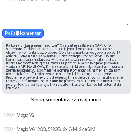
Pošalji komentar
Kako sajt filtrira spam sadržaj?
Ovaj sajt je zaštićen reCAPTCHA
sistemom. Zadržavamo pravo da editujemo komentare, kao i da ne
objavimo komentar bez provere. Objava komentara i odgovora beleži IP
adresu.
Kako da upišem tekst?
Budite pristojni i konstruktivni. Upišite
komentar, pitanje ili iskustvo. Možete ubacivati linkove, smajlije, ćirilicu,
latinicu. Pomozite drugima ili zatražite pomoć. Nije dozvoljeno psovanje,
vređanje, VELIKA SLOVA, lične poruke, kontakt podaci, reklamiranje, cene u
zemlji/inostranstvu, spominjanje admina. Komentari su namenjeni za sam
model telefona. Direktno spominjanje firmi i ličnosti nije dozvoljeno.
Probleme prijavite direktno odredjenoj firmi u delu cenovnik na vrhu strane,
imate zvonce ikonicu za to.
Kako da postavim sliku?
Idite na
imgur.com
,
podignite slike, pa kopirajte link i stavite link u tekst, koji će biti automatski
linkovan.
Nema komentara za ovaj model
1950
*
Magic V2
1750
*
Magic V6 12GB, 512GB, 2x SIM, 2x eSIM