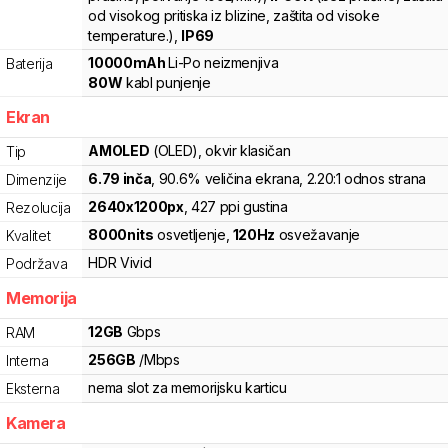
od visokog pritiska iz blizine, zaštita od visoke
temperature.)
,
IP69
10000
mAh
Li-Po
neizmenjiva
Baterija
80
W
kabl punjenje
Ekran
AMOLED
(OLED)
, okvir klasičan
Tip
6.79
inča
, 90.6% veličina ekrana
, 2.20:1 odnos strana
Dimenzije
2640
x
1200
px
,
427
ppi gustina
Rezolucija
8000
nits
osvetljenje
,
120
Hz
osvežavanje
Kvalitet
HDR Vivid
Podržava
Memorija
12
GB
Gbps
RAM
256
GB
/
Mbps
Interna
nema slot za memorijsku karticu
Eksterna
Kamera