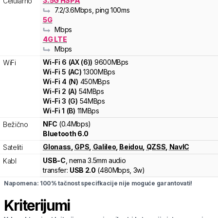
3.5G HSPA
Celularno
7.2
/3.6
Mbps
, ping 100ms
5G
Mbps
4G LTE
Mbps
Wi-Fi
6
(
AX (6)
)
9600
MBps
WiFi
Wi-Fi
5
(
AC
)
1300
MBps
Wi-Fi
4
(
N
)
450
MBps
Wi-Fi
2
(
A
)
54
MBps
Wi-Fi
3
(
G
)
54
MBps
Wi-Fi
1
(
B
)
11
MBps
NFC
(0.4Mbps)
Bežično
Bluetooth 6.0
Glonass
,
GPS
,
Galileo
,
Beidou
,
QZSS
,
NavIC
Sateliti
USB-C
, nema 3.5mm audio
Kabl
transfer:
USB 2.0
(
480Mbps,
3w
)
Napomena: 100% tačnost specifkacije nije moguće garantovati!
Kriterijumi