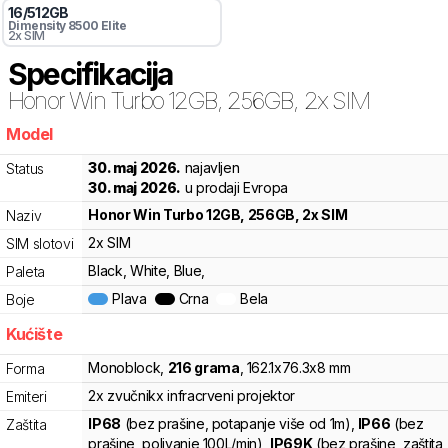
16
/
512
GB
Dimensity
8500 Elite
2x SIM
Specifikacija
Honor
Win Turbo 12GB, 256GB, 2x SIM
Model
bv1
30. maj 2026.
najavljen
Status
30. maj 2026.
u prodaji Evropa
Honor
Win Turbo 12GB, 256GB, 2x SIM
Naziv
2x SIM
SIM slotovi
Black, White, Blue,
Paleta
Plava
Crna
Bela
Boje
Kućište
Monoblock
,
216
grama
,
162.1
x
76.3
x
8
mm
Forma
2x zvučnik
x infracrveni projektor
Emiteri
IP68
(bez prašine, potapanje više od 1m)
,
IP66
(bez
Zaštita
prašine, polivanje 100L/min)
,
IP69K
(bez prašine, zaštita