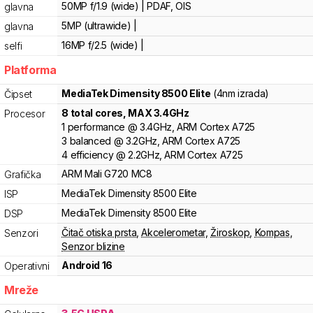
50MP f/1.9 (wide) | PDAF, OIS
glavna
5MP (ultrawide) |
glavna
16MP f/2.5 (wide) |
selfi
Platforma
MediaTek
Dimensity
8500 Elite
(4nm izrada)
Čipset
8
total cores
, MAX
3.4
GHz
Procesor
1
performance
@
3.4
GHz,
ARM
Cortex
A725
3
balanced
@
3.2
GHz,
ARM
Cortex
A725
4
efficiency
@
2.2
GHz,
ARM
Cortex
A725
ARM
Mali
G720 MC8
Grafička
MediaTek
Dimensity
8500 Elite
ISP
MediaTek
Dimensity
8500 Elite
DSP
Čitač otiska prsta
,
Akcelerometar
,
Žiroskop
,
Kompas
,
Senzori
Senzor blizine
Android 16
Operativni
Mreže