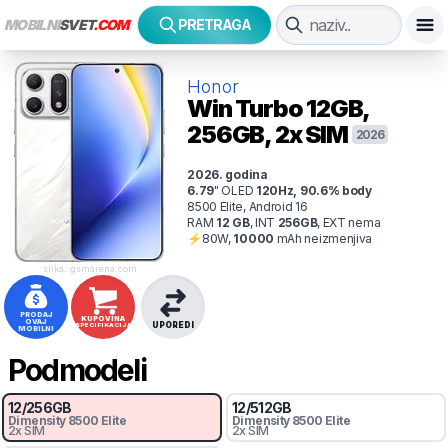
MOBILNI
SVET
.COM
PRETRAGA
Honor
Win Turbo
12GB,
256GB, 2x SIM
2026
2026
. godina
6.79
"
OLED
120
Hz
,
90.6
% body
8500 Elite, Android 16
RAM
12
GB
,
INT
256
GB
,
EXT
nema
⚡
80
W,
10000
mAh
neizmenjiva
slika: gsmarena.com
PRODAJ
KUPOVINA
OVAJ
UPOREDI
SPECIFIKACIJA
MOBILNI
Podmodeli
12
/
256
GB
12
/
512
GB
Dimensity
8500 Elite
Dimensity
8500 Elite
2x SIM
2x SIM