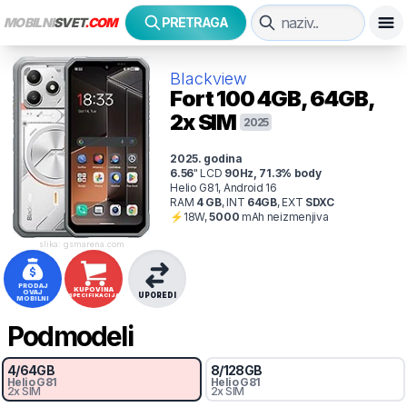
MOBILNI
SVET
.COM
PRETRAGA
Blackview
Fort 100
4GB, 64GB,
2x SIM
2025
2025
. godina
6.56
"
LCD
90
Hz
,
71.3
% body
Helio G81, Android 16
RAM
4
GB
,
INT
64
GB
,
EXT
SDXC
⚡
18
W,
5000
mAh
neizmenjiva
slika: gsmarena.com
PRODAJ
KUPOVINA
OVAJ
UPOREDI
SPECIFIKACIJA
MOBILNI
Podmodeli
4
/
64
GB
8
/
128
GB
Helio G81
Helio G81
2x SIM
2x SIM