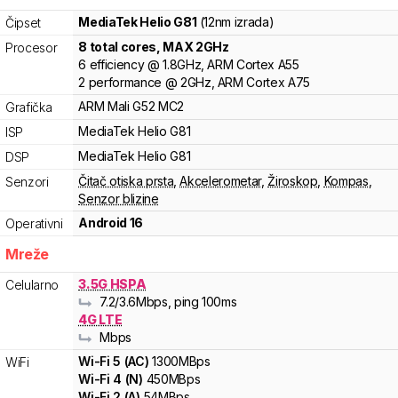
MediaTek
Helio G81
(12nm izrada)
Čipset
8
total cores
, MAX
2
GHz
Procesor
6
efficiency
@
1.8
GHz,
ARM
Cortex
A55
2
performance
@
2
GHz,
ARM
Cortex
A75
ARM
Mali
G52 MC2
Grafička
MediaTek
Helio
G81
ISP
MediaTek
Helio
G81
DSP
Čitač otiska prsta
,
Akcelerometar
,
Žiroskop
,
Kompas
,
Senzori
Senzor blizine
Android 16
Operativni
Mreže
3.5G HSPA
Celularno
7.2
/3.6
Mbps
, ping 100ms
4G LTE
Mbps
Wi-Fi
5
(
AC
)
1300
MBps
WiFi
Wi-Fi
4
(
N
)
450
MBps
Wi-Fi
2
(
A
)
54
MBps