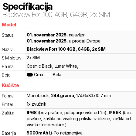
Specifikacija
Blackview
Fort 100 4GB, 64GB, 2x SIM
Model
cpg
01. novembar 2025.
najavljen
Status
01. novembar 2025.
u prodaji Evropa
Blackview
Fort 100 4GB, 64GB, 2x SIM
Naziv
2x SIM
SIM slotovi
Cosmic Black, Lunar White,
Paleta
Crna
Bela
Boje
Kućište
Monoblock
,
244
grama
,
174.6
x
83
x
10.7
mm
Forma
1x zvučnik
Emiteri
IP68
(bez prašine, potapanje više od 1m)
,
IP69K
(bez
Zaštita
prašine, zaštita od visokog pritiska iz blizine, zaštita od
visoke temperature.)
5000
mAh
Li-Po
neizmenjiva
Baterija