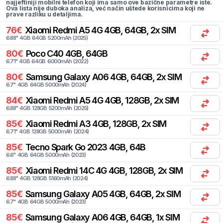
najjeftiniji mobilni telefon koji ima samo ove bazične parametre iste.
Ova lista nije duboka analiza, već način uštede korisnicima koji ne
prave razliku u detaljima.
76
€
Xiaomi
Redmi A5 4G 4GB, 64GB, 2x SIM
6.88
"
4
GB
64
GB
5200
mAh
(
2025
)
80
€
Poco
C40 4GB, 64GB
6.71
"
4
GB
64
GB
6000
mAh
(
2022
)
80
€
Samsung
Galaxy A06 4GB, 64GB, 2x SIM
6.7
"
4
GB
64
GB
5000
mAh
(
2024
)
84
€
Xiaomi
Redmi A5 4G 4GB, 128GB, 2x SIM
6.88
"
4
GB
128
GB
5200
mAh
(
2025
)
85
€
Xiaomi
Redmi A3 4GB, 128GB, 2x SIM
6.71
"
4
GB
128
GB
5000
mAh
(
2024
)
85
€
Tecno
Spark Go 2023 4GB, 64B
6.6
"
4
GB
64
GB
5000
mAh
(
2023
)
85
€
Xiaomi
Redmi 14C 4G 4GB, 128GB, 2x SIM
6.88
"
4
GB
128
GB
5160
mAh
(
2024
)
85
€
Samsung
Galaxy A05 4GB, 64GB, 2x SIM
6.7
"
4
GB
64
GB
5000
mAh
(
2023
)
85
€
Samsung
Galaxy A06 4GB, 64GB, 1x SIM