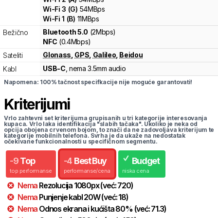
Wi-Fi
3
(
G
)
54
MBps
Wi-Fi
1
(
B
)
11
MBps
Bluetooth 5.0
(2Mbps)
Bežično
NFC
(0.4Mbps)
Glonass
,
GPS
,
Galileo
,
Beidou
Sateliti
USB-C
, nema 3.5mm audio
Kabl
Napomena: 100% tačnost specifkacije nije moguće garantovati!
Kriterijumi
Vrlo zahtevni set kriterijuma grupisanih u tri kategorije interesovanja
kupaca. Vrlo laka identifikacija "slabih tačaka". Ukoliko je neka od
opcija obojena crvenom bojom, to znači da ne zadovoljava kriterijum te
kategorije mobilnih telefona. Svrha je da ukaže na nedostatak
očekivane funkcionalnosti u specifičnom segmentu.
-
9
Top
-
4
Best Buy
Budget
top performanse
performanse/cena
niska cena
Nema
Rezolucija
1080
px
(već:
720
)
Nema
Punjenje kabl
20
W
(već:
18
)
Nema
Odnos ekrana i kućišta
80
%
(već:
71.3
)