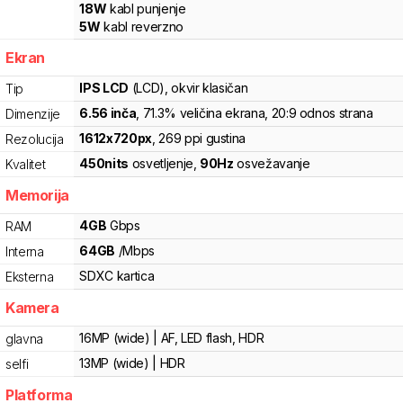
18
W
kabl punjenje
5
W
kabl reverzno
Ekran
IPS LCD
(LCD)
, okvir klasičan
Tip
6.56
inča
, 71.3% veličina ekrana
, 20:9 odnos strana
Dimenzije
1612
x
720
px
,
269
ppi gustina
Rezolucija
450
nits
osvetljenje
,
90
Hz
osvežavanje
Kvalitet
Memorija
4
GB
Gbps
RAM
64
GB
/
Mbps
Interna
SDXC
kartica
Eksterna
Kamera
16MP (wide) | AF, LED flash, HDR
glavna
13MP (wide) | HDR
selfi
Platforma