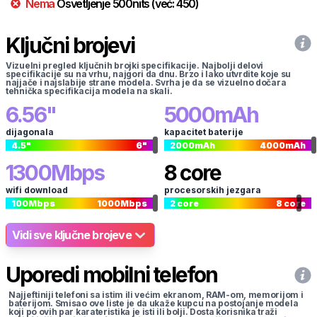
Nema
Osvetljenje
500
nits
(već:
450
)
Ključni brojevi
Vizuelni pregled ključnih brojki specifikacije. Najbolji delovi
specifikacije su na vrhu, najgori da dnu. Brzo i lako utvrdite koje su
najjače i najslabije strane modela. Svrha je da se vizuelno dočara
tehnička specifikacija modela na skali.
6.56
"
5000
mAh
dijagonala
kapacitet baterije
4.5
"
6
"
2000
mAh
4000
mAh
1300
Mbps
8
core
wifi download
procesorskih jezgara
100
Mbps
1000
Mbps
2
core
8
core
Vidi sve ključne brojeve
Uporedi mobilni telefon
Najjeftiniji telefoni sa istim ili većim ekranom, RAM-om, memorijom i
baterijom. Smisao ove liste je da ukaže kupcu na postojanje modela
koji po ovih par karateristika je isti ili bolji. Dosta korisnika traži