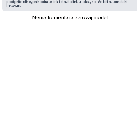
podignite slike, pa kopirajte link i stavite link u tekst, koji će biti automatski
linkovan.
Nema komentara za ovaj model
* maloprodajna cena sa uključenim PDV-om.
Uslovi korišćenja
Mail:
Dinarske cene modela se dele sa prodajnim
mobilnisvet.com@gmail.com - Sva prava
efektivnim kursom NBS koji se ažurira na svakih
rezervisana. © 2003-
2026
nekoliko dana. Plaćanje ISKLJUČIVO u dinarskoj
protivvrednosti.
NAZAD NA VRH