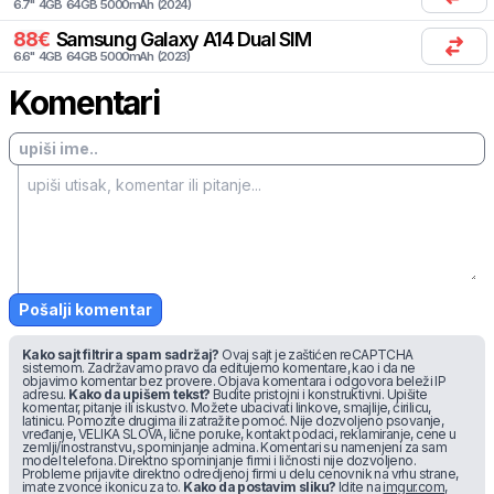
6.7
"
4
GB
64
GB
5000
mAh
(
2024
)
88
€
Samsung
Galaxy A14 Dual SIM
6.6
"
4
GB
64
GB
5000
mAh
(
2023
)
Komentari
Pošalji komentar
Kako sajt filtrira spam sadržaj?
Ovaj sajt je zaštićen reCAPTCHA
sistemom. Zadržavamo pravo da editujemo komentare, kao i da ne
objavimo komentar bez provere. Objava komentara i odgovora beleži IP
adresu.
Kako da upišem tekst?
Budite pristojni i konstruktivni. Upišite
komentar, pitanje ili iskustvo. Možete ubacivati linkove, smajlije, ćirilicu,
latinicu. Pomozite drugima ili zatražite pomoć. Nije dozvoljeno psovanje,
vređanje, VELIKA SLOVA, lične poruke, kontakt podaci, reklamiranje, cene u
zemlji/inostranstvu, spominjanje admina. Komentari su namenjeni za sam
model telefona. Direktno spominjanje firmi i ličnosti nije dozvoljeno.
Probleme prijavite direktno odredjenoj firmi u delu cenovnik na vrhu strane,
imate zvonce ikonicu za to.
Kako da postavim sliku?
Idite na
imgur.com
,