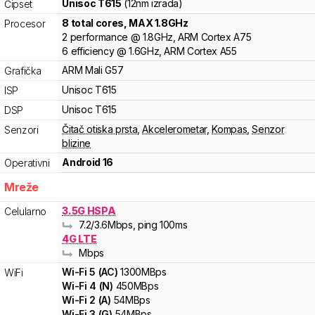
Unisoc
T615
(12nm izrada)
Čipset
8
total cores
, MAX
1.8
GHz
Procesor
2
performance
@
1.8
GHz,
ARM
Cortex
A75
6
efficiency
@
1.6
GHz,
ARM
Cortex
A55
ARM
Mali
G57
Grafička
Unisoc
T615
ISP
Unisoc
T615
DSP
Čitač otiska prsta
,
Akcelerometar
,
Kompas
,
Senzor
Senzori
blizine
Android 16
Operativni
Mreže
3.5G HSPA
Celularno
7.2
/3.6
Mbps
, ping 100ms
4G LTE
Mbps
Wi-Fi
5
(
AC
)
1300
MBps
WiFi
Wi-Fi
4
(
N
)
450
MBps
Wi-Fi
2
(
A
)
54
MBps
Wi-Fi
3
(
G
)
54
MBps