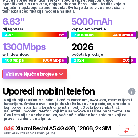
Vizuelni pregled ključnih brojki specifikacije. Najbolji delovi
specifikacije su na vrhu, najgori da dnu. Brzo i lako utvrdite koje su
najjače i najslabije strane modela. Svrha je da se vizuelno dočara
tehnička specifikacija modela na skali.
6.63
"
5000
mAh
dijagonala
kapacitet baterije
4.5
"
6
"
2000
mAh
4000
mAh
1300
Mbps
2026
wifi download
početak prodaje
100
Mbps
1000
Mbps
2024
2026
Vidi sve ključne brojeve
Uporedi mobilni telefon
Najjeftiniji telefoni sa istim ili većim ekranom, RAM-om, memorijom i
baterijom. Smisao ove liste je da ukaže kupcu na postojanje modela
koji po ovih par karateristika je isti ili bolji. Dosta korisnika traži
najjeftiniji mobilni telefon koji ima samo ove bazične parametre iste.
Ova lista nije duboka analiza, već način uštede korisnicima koji ne
prave razliku u detaljima.
84
€
Xiaomi
Redmi A5 4G 4GB, 128GB, 2x SIM
6.88
"
4
GB
128
GB
5200
mAh
(
2025
)