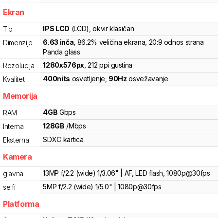
Ekran
IPS LCD
(LCD)
, okvir klasičan
Tip
6.63
inča
, 86.2% veličina ekrana
, 20:9 odnos strana
Dimenzije
Panda glass
1280
x
576
px
,
212
ppi gustina
Rezolucija
400
nits
osvetljenje
,
90
Hz
osvežavanje
Kvalitet
Memorija
4
GB
Gbps
RAM
128
GB
/
Mbps
Interna
SDXC
kartica
Eksterna
Kamera
13MP f/2.2 (wide) 1/3.06" | AF, LED flash, 1080p@30fps
glavna
5MP f/2.2 (wide) 1/5.0" | 1080p@30fps
selfi
Platforma