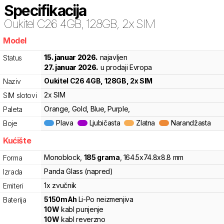
Specifikacija
Oukitel
C26 4GB, 128GB, 2x SIM
Model
g2h
15. januar 2026.
najavljen
Status
27. januar 2026.
u prodaji Evropa
Oukitel
C26 4GB, 128GB, 2x SIM
Naziv
2x SIM
SIM slotovi
Orange, Gold, Blue, Purple,
Paleta
Plava
Ljubičasta
Zlatna
Narandžasta
Boje
Kućište
Monoblock
,
185
grama
,
164.5
x
74.8
x
8.8
mm
Forma
Panda Glass (napred)
Izrada
1x zvučnik
Emiteri
5150
mAh
Li-Po
neizmenjiva
Baterija
10
W
kabl punjenje
10
W
kabl reverzno