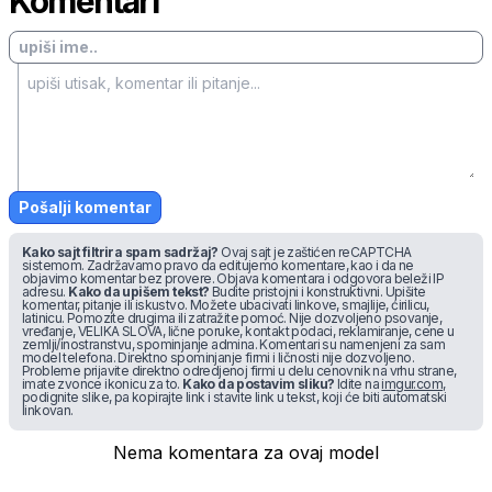
Komentari
Pošalji komentar
Kako sajt filtrira spam sadržaj?
Ovaj sajt je zaštićen reCAPTCHA
sistemom. Zadržavamo pravo da editujemo komentare, kao i da ne
objavimo komentar bez provere. Objava komentara i odgovora beleži IP
adresu.
Kako da upišem tekst?
Budite pristojni i konstruktivni. Upišite
komentar, pitanje ili iskustvo. Možete ubacivati linkove, smajlije, ćirilicu,
latinicu. Pomozite drugima ili zatražite pomoć. Nije dozvoljeno psovanje,
vređanje, VELIKA SLOVA, lične poruke, kontakt podaci, reklamiranje, cene u
zemlji/inostranstvu, spominjanje admina. Komentari su namenjeni za sam
model telefona. Direktno spominjanje firmi i ličnosti nije dozvoljeno.
Probleme prijavite direktno odredjenoj firmi u delu cenovnik na vrhu strane,
imate zvonce ikonicu za to.
Kako da postavim sliku?
Idite na
imgur.com
,
podignite slike, pa kopirajte link i stavite link u tekst, koji će biti automatski
linkovan.
Nema komentara za ovaj model