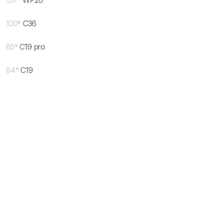
137
*
WP20
100
*
C36
85
*
C19 pro
84
*
C19
* maloprodajna cena sa uključenim PDV-om.
Uslovi korišćenja
Mail:
Dinarske cene modela se dele sa prodajnim
mobilnisvet.com@gmail.com - Sva prava
efektivnim kursom NBS koji se ažurira na svakih
rezervisana. © 2003-
2026
nekoliko dana. Plaćanje ISKLJUČIVO u dinarskoj
protivvrednosti.