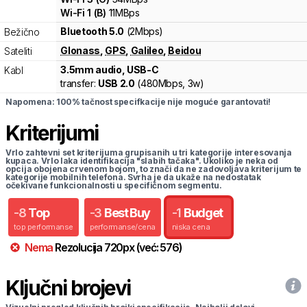
Wi-Fi
1
(
B
)
11
MBps
Bluetooth 5.0
(2Mbps)
Bežično
Glonass
,
GPS
,
Galileo
,
Beidou
Sateliti
3.5mm audio, USB-C
Kabl
transfer:
USB 2.0
(
480Mbps,
3w
)
Napomena: 100% tačnost specifkacije nije moguće garantovati!
Kriterijumi
Vrlo zahtevni set kriterijuma grupisanih u tri kategorije interesovanja
kupaca. Vrlo laka identifikacija "slabih tačaka". Ukoliko je neka od
opcija obojena crvenom bojom, to znači da ne zadovoljava kriterijum te
kategorije mobilnih telefona. Svrha je da ukaže na nedostatak
očekivane funkcionalnosti u specifičnom segmentu.
-
8
Top
-
3
Best Buy
-
1
Budget
top performanse
performanse/cena
niska cena
Nema
Rezolucija
720
px
(već:
576
)
Ključni brojevi