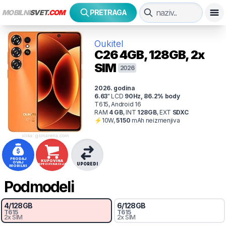
MOBILNI
SVET
.COM
PRETRAGA
Oukitel
C26
4GB, 128GB, 2x
SIM
2026
2026
. godina
6.63
"
LCD
90
Hz
,
86.2
% body
T615, Android 16
RAM
4
GB
,
INT
128
GB
,
EXT
SDXC
⚡
10
W,
5150
mAh
neizmenjiva
slika: gsmarena.com
PRODAJ
KUPOVINA
OVAJ
UPOREDI
SPECIFIKACIJA
MOBILNI
Podmodeli
4
/
128
GB
6
/
128
GB
T615
T615
2x SIM
2x SIM