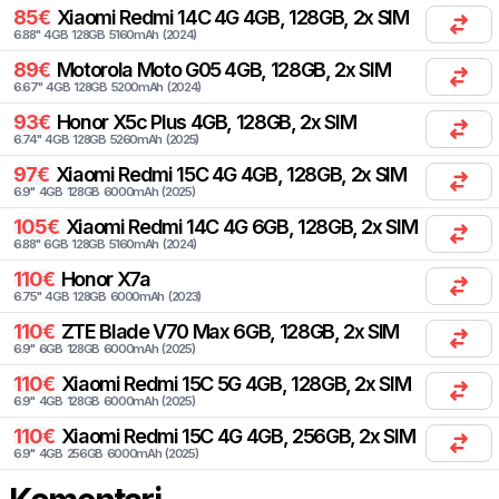
85
€
Xiaomi
Redmi 14C 4G 4GB, 128GB, 2x SIM
6.88
"
4
GB
128
GB
5160
mAh
(
2024
)
89
€
Motorola
Moto G05 4GB, 128GB, 2x SIM
6.67
"
4
GB
128
GB
5200
mAh
(
2024
)
93
€
Honor
X5c Plus 4GB, 128GB, 2x SIM
6.74
"
4
GB
128
GB
5260
mAh
(
2025
)
97
€
Xiaomi
Redmi 15C 4G 4GB, 128GB, 2x SIM
6.9
"
4
GB
128
GB
6000
mAh
(
2025
)
105
€
Xiaomi
Redmi 14C 4G 6GB, 128GB, 2x SIM
6.88
"
6
GB
128
GB
5160
mAh
(
2024
)
110
€
Honor
X7a
6.75
"
4
GB
128
GB
6000
mAh
(
2023
)
110
€
ZTE
Blade V70 Max 6GB, 128GB, 2x SIM
6.9
"
6
GB
128
GB
6000
mAh
(
2025
)
110
€
Xiaomi
Redmi 15C 5G 4GB, 128GB, 2x SIM
6.9
"
4
GB
128
GB
6000
mAh
(
2025
)
110
€
Xiaomi
Redmi 15C 4G 4GB, 256GB, 2x SIM
6.9
"
4
GB
256
GB
6000
mAh
(
2025
)