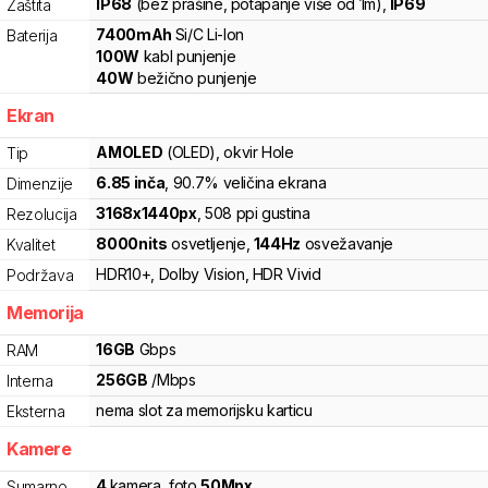
IP68
(bez prašine, potapanje više od 1m)
,
IP69
Zaštita
7400
mAh
Si/C Li-Ion
Baterija
100
W
kabl punjenje
40
W
bežično punjenje
Ekran
AMOLED
(OLED)
, okvir Hole
Tip
6.85
inča
, 90.7% veličina ekrana
Dimenzije
3168
x
1440
px
,
508
ppi gustina
Rezolucija
8000
nits
osvetljenje
,
144
Hz
osvežavanje
Kvalitet
HDR10+
,
Dolby Vision
,
HDR Vivid
Podržava
Memorija
16
GB
Gbps
RAM
256
GB
/
Mbps
Interna
nema slot za memorijsku karticu
Eksterna
Kamere
4
kamera
,
foto
50
Mpx
Sumarno