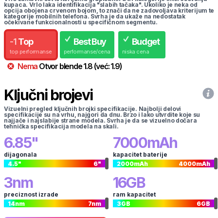
kupaca. Vrlo laka identifikacija "slabih tačaka". Ukoliko je neka od
opcija obojena crvenom bojom, to znači da ne zadovoljava kriterijum te
kategorije mobilnih telefona. Svrha je da ukaže na nedostatak
očekivane funkcionalnosti u specifičnom segmentu.
-
1
Top
Best Buy
Budget
top performanse
performanse/cena
niska cena
Nema
Otvor blende
1.8
(već:
1.9
)
Ključni brojevi
Vizuelni pregled ključnih brojki specifikacije. Najbolji delovi
specifikacije su na vrhu, najgori da dnu. Brzo i lako utvrdite koje su
najjače i najslabije strane modela. Svrha je da se vizuelno dočara
tehnička specifikacija modela na skali.
6.85
"
7000
mAh
dijagonala
kapacitet baterije
4.5
"
6
"
2000
mAh
4000
mAh
3
nm
16
GB
preciznost izrade
ram kapacitet
14
nm
7
nm
3
GB
6
GB