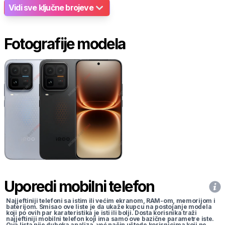
Vidi sve ključne brojeve
Fotografije modela
Uporedi mobilni telefon
Najjeftiniji telefoni sa istim ili većim ekranom, RAM-om, memorijom i
baterijom. Smisao ove liste je da ukaže kupcu na postojanje modela
koji po ovih par karateristika je isti ili bolji. Dosta korisnika traži
najjeftiniji mobilni telefon koji ima samo ove bazične parametre iste.
Ova lista nije duboka analiza, već način uštede korisnicima koji ne