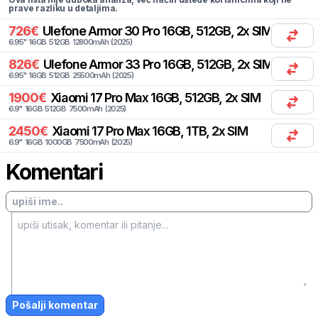
prave razliku u detaljima.
726
€
Ulefone
Armor 30 Pro 16GB, 512GB, 2x SIM
6.95
"
16
GB
512
GB
12800
mAh
(
2025
)
826
€
Ulefone
Armor 33 Pro 16GB, 512GB, 2x SIM
6.95
"
16
GB
512
GB
25500
mAh
(
2025
)
1900
€
Xiaomi
17 Pro Max 16GB, 512GB, 2x SIM
6.9
"
16
GB
512
GB
7500
mAh
(
2025
)
2450
€
Xiaomi
17 Pro Max 16GB, 1TB, 2x SIM
6.9
"
16
GB
1000
GB
7500
mAh
(
2025
)
Komentari
Pošalji komentar