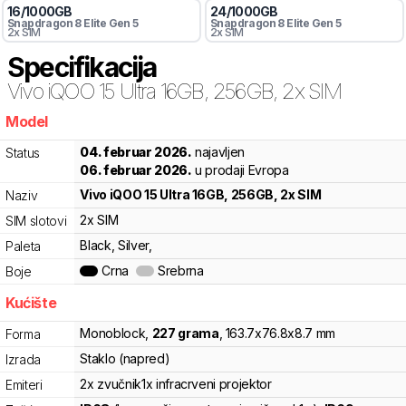
16
/
1000
GB
24
/
1000
GB
Snapdragon 8
Elite Gen 5
Snapdragon 8
Elite Gen 5
2x SIM
2x SIM
Specifikacija
Vivo
iQOO 15 Ultra 16GB, 256GB, 2x SIM
Model
hjv
04. februar 2026.
najavljen
Status
06. februar 2026.
u prodaji Evropa
Vivo
iQOO 15 Ultra 16GB, 256GB, 2x SIM
Naziv
2x SIM
SIM slotovi
Black, Silver,
Paleta
Crna
Srebrna
Boje
Kućište
Monoblock
,
227
grama
,
163.7
x
76.8
x
8.7
mm
Forma
Staklo (napred)
Izrada
2x zvučnik
1x infracrveni projektor
Emiteri