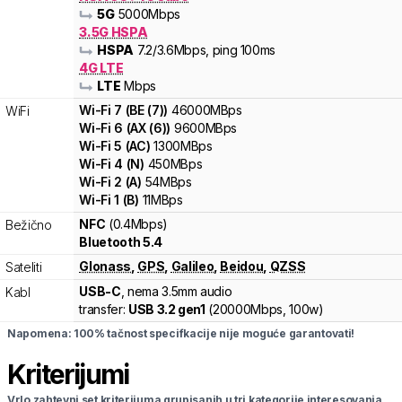
5G
5000
Mbps
3.5G HSPA
HSPA
7.2
/3.6
Mbps
, ping 100ms
4G LTE
LTE
Mbps
Wi-Fi
7
(
BE (7)
)
46000
MBps
WiFi
Wi-Fi
6
(
AX (6)
)
9600
MBps
Wi-Fi
5
(
AC
)
1300
MBps
Wi-Fi
4
(
N
)
450
MBps
Wi-Fi
2
(
A
)
54
MBps
Wi-Fi
1
(
B
)
11
MBps
NFC
(0.4Mbps)
Bežično
Bluetooth 5.4
Glonass
,
GPS
,
Galileo
,
Beidou
,
QZSS
Sateliti
USB-C
, nema 3.5mm audio
Kabl
transfer:
USB 3.2 gen1
(
20000Mbps,
100w
)
Napomena: 100% tačnost specifkacije nije moguće garantovati!
Kriterijumi
Vrlo zahtevni set kriterijuma grupisanih u tri kategorije interesovanja