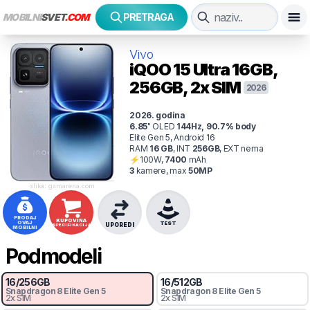
MOBILNI
SVET
.COM
PRETRAGA
Vivo
iQOO 15 Ultra
16GB,
256GB, 2x SIM
2026
2026
. godina
6.85
"
OLED
144
Hz
,
90.7
% body
Elite Gen 5, Android 16
RAM
16
GB
,
INT
256
GB
,
EXT
nema
⚡
100
W,
7400
mAh
3
kamer
e
, max
50
MP
slika: gsmarena.com
PRODAJ
KUPOVINA
OVAJ
TEST
UPOREDI
SPECIFIKACIJA
MOBILNI
Podmodeli
16
/
256
GB
16
/
512
GB
Snapdragon 8
Elite Gen 5
Snapdragon 8
Elite Gen 5
2x SIM
2x SIM