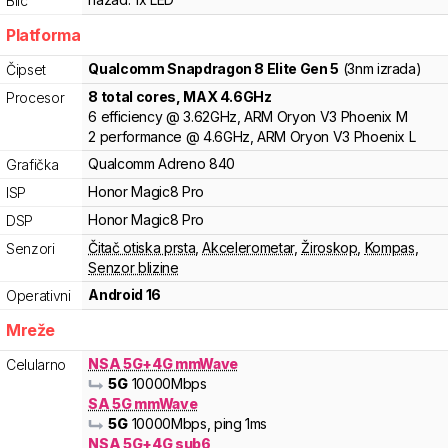
Blic
Platforma
Qualcomm
Snapdragon 8
Elite Gen 5
(3nm izrada)
Čipset
8
total cores
, MAX
4.6
GHz
Procesor
6
efficiency
@
3.62
GHz,
ARM
Oryon V3 Phoenix M
2
performance
@
4.6
GHz,
ARM
Oryon V3 Phoenix L
Qualcomm
Adreno
840
Grafička
Honor
Magic8 Pro
ISP
Honor
Magic8 Pro
DSP
Čitač otiska prsta
,
Akcelerometar
,
Žiroskop
,
Kompas
,
Senzori
Senzor blizine
Android 16
Operativni
Mreže
NSA 5G+4G mmWave
Celularno
5G
10000
Mbps
SA 5G mmWave
5G
10000
Mbps
, ping 1ms
NSA 5G+4G sub6