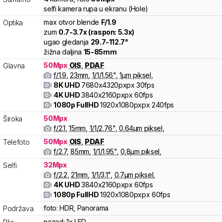
selfi kamera rupa u ekranu (Hole)
max otvor blende
F/
1.9
Optika
zum
0.7
-
3.7
x (raspon:
5.3
x)
ugao gledanja
29.7
-
112.7
°
žižna daljina
15
-
85
mm
50
Mpx
OIS
,
PDAF
Glavna
f/
1.9
,
23
mm
,
1/
1/1.56
"
,
1
µm piksel
,
8K UHD
7680x4320pxpx
30fps
4K UHD
3840x2160pxpx
60fps
1080p FullHD
1920x1080pxpx
240fps
50
Mpx
Široka
f/
2.1
,
15
mm
,
1/
1/2.76
"
,
0.64
µm piksel
,
50
Mpx
OIS
,
PDAF
Telefoto
f/
2.7
,
85
mm
,
1/
1/1.95
"
,
0.8
µm piksel
,
32
Mpx
Selfi
f/
2.2
,
21
mm
,
1/
1/3.1
"
,
0.7
µm piksel
,
4K UHD
3840x2160pxpx
60fps
1080p FullHD
1920x1080pxpx
60fps
foto:
HDR, Panorama
Podržava
nazad:
1x LED