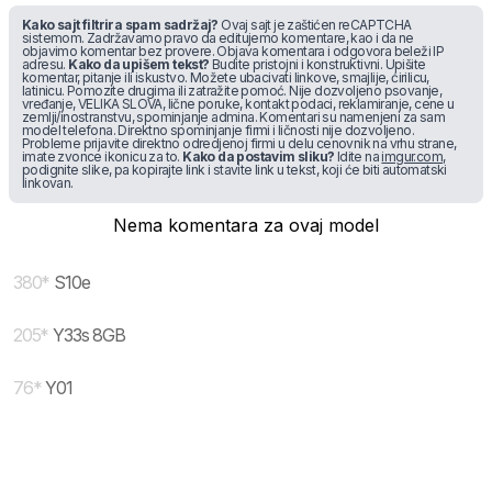
Kako sajt filtrira spam sadržaj?
Ovaj sajt je zaštićen reCAPTCHA
sistemom. Zadržavamo pravo da editujemo komentare, kao i da ne
objavimo komentar bez provere. Objava komentara i odgovora beleži IP
adresu.
Kako da upišem tekst?
Budite pristojni i konstruktivni. Upišite
komentar, pitanje ili iskustvo. Možete ubacivati linkove, smajlije, ćirilicu,
latinicu. Pomozite drugima ili zatražite pomoć. Nije dozvoljeno psovanje,
vređanje, VELIKA SLOVA, lične poruke, kontakt podaci, reklamiranje, cene u
zemlji/inostranstvu, spominjanje admina. Komentari su namenjeni za sam
model telefona. Direktno spominjanje firmi i ličnosti nije dozvoljeno.
Probleme prijavite direktno odredjenoj firmi u delu cenovnik na vrhu strane,
imate zvonce ikonicu za to.
Kako da postavim sliku?
Idite na
imgur.com
,
podignite slike, pa kopirajte link i stavite link u tekst, koji će biti automatski
linkovan.
Nema komentara za ovaj model
380
*
S10e
205
*
Y33s 8GB
76
*
Y01