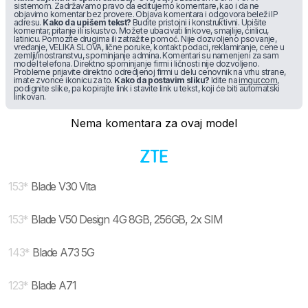
sistemom. Zadržavamo pravo da editujemo komentare, kao i da ne
objavimo komentar bez provere. Objava komentara i odgovora beleži IP
adresu.
Kako da upišem tekst?
Budite pristojni i konstruktivni. Upišite
komentar, pitanje ili iskustvo. Možete ubacivati linkove, smajlije, ćirilicu,
latinicu. Pomozite drugima ili zatražite pomoć. Nije dozvoljeno psovanje,
vređanje, VELIKA SLOVA, lične poruke, kontakt podaci, reklamiranje, cene u
zemlji/inostranstvu, spominjanje admina. Komentari su namenjeni za sam
model telefona. Direktno spominjanje firmi i ličnosti nije dozvoljeno.
Probleme prijavite direktno odredjenoj firmi u delu cenovnik na vrhu strane,
imate zvonce ikonicu za to.
Kako da postavim sliku?
Idite na
imgur.com
,
podignite slike, pa kopirajte link i stavite link u tekst, koji će biti automatski
linkovan.
Nema komentara za ovaj model
153
*
Blade V30 Vita
153
*
Blade V50 Design 4G 8GB, 256GB, 2x SIM
143
*
Blade A73 5G
123
*
Blade A71