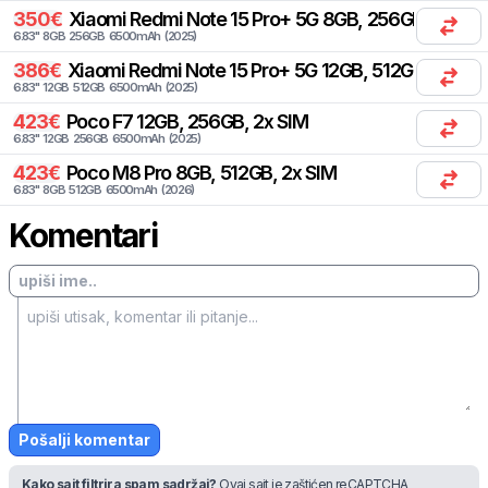
350
€
Xiaomi
Redmi Note 15 Pro+ 5G 8GB, 256GB, 1x SIM,
6.83
"
8
GB
256
GB
6500
mAh
(
2025
)
386
€
Xiaomi
Redmi Note 15 Pro+ 5G 12GB, 512GB, 2x SIM
6.83
"
12
GB
512
GB
6500
mAh
(
2025
)
423
€
Poco
F7 12GB, 256GB, 2x SIM
6.83
"
12
GB
256
GB
6500
mAh
(
2025
)
423
€
Poco
M8 Pro 8GB, 512GB, 2x SIM
6.83
"
8
GB
512
GB
6500
mAh
(
2026
)
Komentari
Pošalji komentar
Kako sajt filtrira spam sadržaj?
Ovaj sajt je zaštićen reCAPTCHA