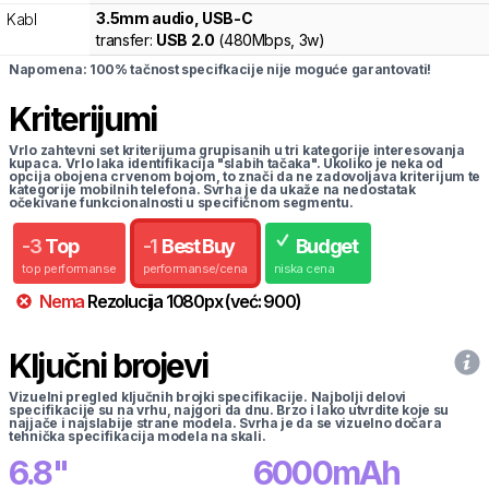
3.5mm audio, USB-C
Kabl
transfer:
USB 2.0
(
480Mbps,
3w
)
Napomena: 100% tačnost specifkacije nije moguće garantovati!
Kriterijumi
Vrlo zahtevni set kriterijuma grupisanih u tri kategorije interesovanja
kupaca. Vrlo laka identifikacija "slabih tačaka". Ukoliko je neka od
opcija obojena crvenom bojom, to znači da ne zadovoljava kriterijum te
kategorije mobilnih telefona. Svrha je da ukaže na nedostatak
očekivane funkcionalnosti u specifičnom segmentu.
-
3
Top
-
1
Best Buy
Budget
top performanse
performanse/cena
niska cena
Nema
Rezolucija
1080
px
(već:
900
)
Ključni brojevi
Vizuelni pregled ključnih brojki specifikacije. Najbolji delovi
specifikacije su na vrhu, najgori da dnu. Brzo i lako utvrdite koje su
najjače i najslabije strane modela. Svrha je da se vizuelno dočara
tehnička specifikacija modela na skali.
6.8
"
6000
mAh