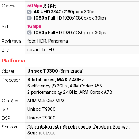
50
Mpx
PDAF
Glavna
4K UHD
3840x2160pxpx
30fps
1080p FullHD
1920x1080pxpx
30fps
16
Mpx
Selfi
1080p FullHD
1920x1080pxpx
30fps
foto:
HDR, Panorama
Podržava
nazad:
1x LED
Blic
Platforma
Unisoc
T9300
(6nm izrada)
Čipset
8
total cores
, MAX
2.4
GHz
Procesor
6
efficiency
@
2
GHz,
ARM
Cortex
A55
2
performance
@
2.4
GHz,
ARM
Cortex
A78
ARM
Mali
G57 MP2
Grafička
Unisoc
T9300
ISP
Unisoc
T9300
DSP
Čitač otiska prsta
,
Akcelerometar
,
Žiroskop
,
Kompas
,
Senzori
Senzor blizine