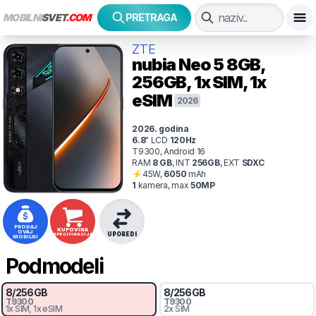
MOBILNI
SVET
.COM
PRETRAGA
ZTE
nubia Neo 5
8GB,
256GB, 1x SIM, 1x
eSIM
2026
2026
. godina
6.8
"
LCD
120
Hz
T9300, Android 16
RAM
8
GB
,
INT
256
GB
,
EXT
SDXC
⚡
45
W,
6050
mAh
1
kamer
a
, max
50
MP
PRODAJ
KUPOVINA
OVAJ
UPOREDI
SPECIFIKACIJA
MOBILNI
Podmodeli
8
/
256
GB
8
/
256
GB
T9300
T9300
1x SIM
, 1x eSIM
2x SIM