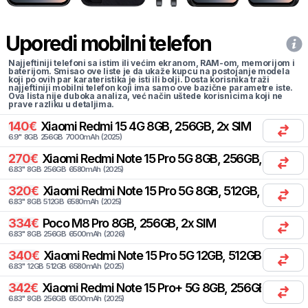
Uporedi mobilni telefon
Najjeftiniji telefoni sa istim ili većim ekranom, RAM-om, memorijom i
baterijom. Smisao ove liste je da ukaže kupcu na postojanje modela
koji po ovih par karateristika je isti ili bolji. Dosta korisnika traži
najjeftiniji mobilni telefon koji ima samo ove bazične parametre iste.
Ova lista nije duboka analiza, već način uštede korisnicima koji ne
prave razliku u detaljima.
140
€
Xiaomi
Redmi 15 4G 8GB, 256GB, 2x SIM
6.9
"
8
GB
256
GB
7000
mAh
(
2025
)
270
€
Xiaomi
Redmi Note 15 Pro 5G 8GB, 256GB, 2x SIM
6.83
"
8
GB
256
GB
6580
mAh
(
2025
)
320
€
Xiaomi
Redmi Note 15 Pro 5G 8GB, 512GB, 2x SIM
6.83
"
8
GB
512
GB
6580
mAh
(
2025
)
334
€
Poco
M8 Pro 8GB, 256GB, 2x SIM
6.83
"
8
GB
256
GB
6500
mAh
(
2026
)
340
€
Xiaomi
Redmi Note 15 Pro 5G 12GB, 512GB, 2x SIM
6.83
"
12
GB
512
GB
6580
mAh
(
2025
)
342
€
Xiaomi
Redmi Note 15 Pro+ 5G 8GB, 256GB, 2x SIM
6.83
"
8
GB
256
GB
6500
mAh
(
2025
)