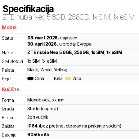
Specifikacija
ZTE
nubia Neo 5 8GB, 256GB, 1x SIM, 1x eSIM
Model
krj
03. mart 2026.
najavljen
Status
30. april 2026.
u prodaji Evropa
ZTE
nubia Neo 5 8GB, 256GB, 1x SIM, 1x eSIM
Naziv
1x SIM
, 1x eSIM
SIM slotovi
Black, White, Yellow,
Paleta
Crna
Bela
Žuta
Boje
Kućište
Monoblock
,
x
x
mm
Forma
Staklo (napred)
Izrada
2x zvučnik
Emiteri
IP64
(bez prašine, otporan na prskanje vodom)
Zaštita
6050
mAh
Baterija