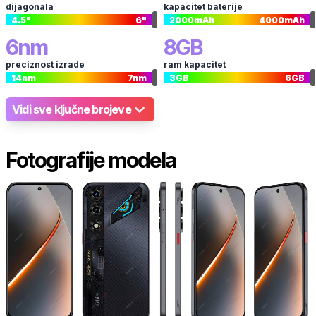
dijagonala
kapacitet baterije
4.5
"
6
"
2000
mAh
4000
mAh
6
nm
8
GB
preciznost izrade
ram kapacitet
14
nm
7
nm
3
GB
6
GB
Vidi sve ključne brojeve
Fotografije modela