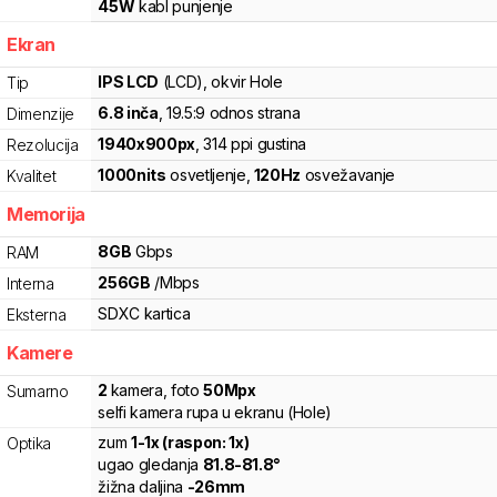
45
W
kabl punjenje
Ekran
IPS LCD
(LCD)
, okvir Hole
Tip
6.8
inča
, 19.5:9 odnos strana
Dimenzije
1940
x
900
px
,
314
ppi gustina
Rezolucija
1000
nits
osvetljenje
,
120
Hz
osvežavanje
Kvalitet
Memorija
8
GB
Gbps
RAM
256
GB
/
Mbps
Interna
SDXC
kartica
Eksterna
Kamere
2
kamera
,
foto
50
Mpx
Sumarno
selfi kamera rupa u ekranu (Hole)
zum
1
-
1
x (raspon:
1
x)
Optika
ugao gledanja
81.8
-
81.8
°
žižna daljina
-
26
mm