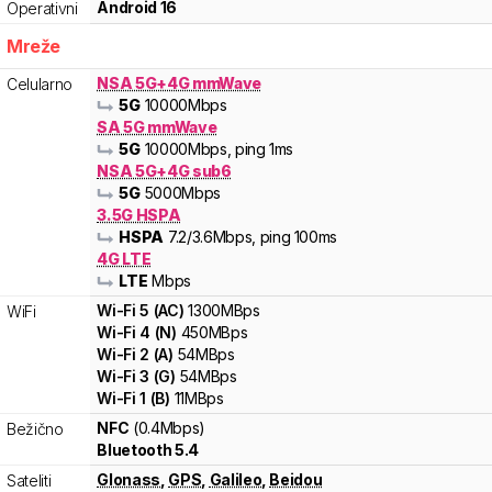
Android 16
Operativni
Mreže
NSA 5G+4G mmWave
Celularno
5G
10000
Mbps
SA 5G mmWave
5G
10000
Mbps
, ping 1ms
NSA 5G+4G sub6
5G
5000
Mbps
3.5G HSPA
HSPA
7.2
/3.6
Mbps
, ping 100ms
4G LTE
LTE
Mbps
Wi-Fi
5
(
AC
)
1300
MBps
WiFi
Wi-Fi
4
(
N
)
450
MBps
Wi-Fi
2
(
A
)
54
MBps
Wi-Fi
3
(
G
)
54
MBps
Wi-Fi
1
(
B
)
11
MBps
NFC
(0.4Mbps)
Bežično
Bluetooth 5.4
Glonass
,
GPS
,
Galileo
,
Beidou
Sateliti