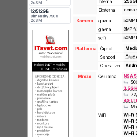
256
G
Interna
2x SIM
nema s
Eksterna
12
/
512
GB
Dimensity 7500
50MP f/
Kamera
glavna
2x SIM
8MP f/2
glavna
50MP f
selfi
Medi
Platforma
Čipset
Čitač 
Senzori
Andro
Operativni
NSA 5
Mreže
Celularno
50
3.5G 
7.2
4G LT
Mb
Wi-Fi
WiFi
Wi-Fi
Wi-Fi
Wi-Fi