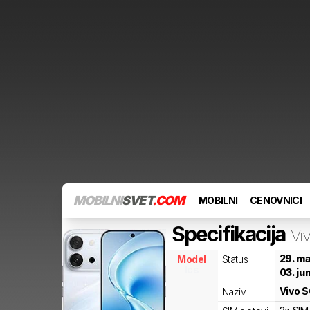
MOBILNI
SVET
.COM
MOBILNI
CENOVNICI
Specifikacija
Vi
29. ma
Model
Status
lcs
03. ju
Vivo
S
Naziv