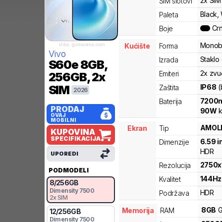
2x SIM
SIM slotovi
Black,
Paleta
Cr
Boje
Monob
slika: gsmarena.com
Kućište
Forma
Vivo
Staklo 
Izrada
S60e
8GB,
2x zvu
Emiteri
256GB, 2x
IP68
(
SIM
Zaštita
2026
7200
Baterija
PRODAJ
90
W
k
OVAJ
MOBILNI
AMOL
Ekran
Tip
KUPOVINA
SPECIFIKACIJA
6.59
i
Dimenzije
HDR
UPOREDI
2750
x
Rezolucija
PODMODELI
144
Hz
Kvalitet
8
/
256
GB
Dimensity 7500
HDR
Podržava
2x SIM
8
GB
G
Memorija
RAM
12
/
256
GB
Dimensity 7500