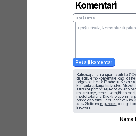
Komentari
Pošalji komentar
Kako sajt filtrira spam sadržaj?
Ova
da editujemo komentare, kao i da ne
odgovora beleži IP adresu.
Kako da 
komentar, pitanje ili iskustvo. Možete u
zatražite pomoć. Nije dozvoljeno pso
reklamiranje, cene u zemlji/inostran
model telefona. Direktno spominjanje f
odredjenoj firmi u delu cenovnik na v
sliku?
Idite na
imgur.com
, podignite s
linkovan.
Nema k