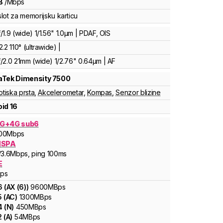
B
/
Mbps
lot za memorijsku karticu
1.9 (wide) 1/1.56" 1.0µm | PDAF, OIS
.2 110° (ultrawide) |
/2.0 21mm (wide) 1/2.76" 0.64µm | AF
aTek
Dimensity 7500
otiska prsta
,
Akcelerometar
,
Kompas
,
Senzor blizine
id 16
G+4G sub6
00
Mbps
HSPA
/3.6
Mbps
, ping 100ms
E
ps
6
(
AX (6)
)
9600
MBps
5
(
AC
)
1300
MBps
4
(
N
)
450
MBps
2
(
A
)
54
MBps