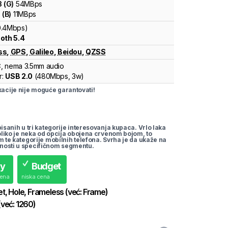
3
(
G
)
54
MBps
1
(
B
)
11
MBps
0.4Mbps)
oth 5.4
ss
,
GPS
,
Galileo
,
Beidou
,
QZSS
C
, nema 3.5mm audio
r:
USB 2.0
(
480Mbps,
3w
)
cije nije moguće garantovati!
pisanih u tri kategorije interesovanja kupaca. Vrlo laka
koliko je neka od opcija obojena crvenom bojom, to
m te kategorije mobilnih telefona. Svrha je da ukaže na
nosti u specifičnom segmentu.
uy
Budget
cena
niska cena
et, Hole, Frameless
(već:
Frame
)
(već:
1260
)