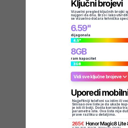
Ključni brojevi
Vizuelni pregled ključnih brojki s
najgori da dnu. Brzo i lako utvrdi
se vizuelno dočara tehnička spec
6.59
"
dijagonala
4.5
"
8
GB
ram kapacitet
3
GB
Vidi sve ključne brojeve
Uporedi mobilni
Najjeftiniji telefoni sa istim i
Smisao ove liste je da ukaže kup
je isti ili bolji. Dosta korisnika 
parametre iste. Ova lista nije d
prave razliku u detaljima.
265
€
Honor
Magic8 Lite 