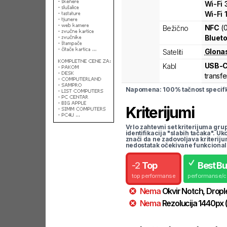
Wi-Fi
Wi-Fi
NFC
(
Bežično
Blueto
Glona
Sateliti
USB-
Kabl
transfe
Napomena: 100% tačnost specifka
Kriterijumi
Vrlo zahtevni set kriterijuma gru
identifikacija "slabih tačaka". U
znači da ne zadovoljava kriteriju
nedostatak očekivane funkcional
-
2
Top
Best B
top performanse
performanse/
Nema
Okvir
Notch, Dropl
Nema
Rezolucija
1440
px