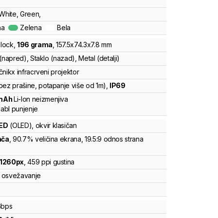
 White, Green,
na
Zelena
Bela
lock
,
196
grama
,
157.5
x
74.3
x
7.8
mm
(napred), Staklo (nazad), Metal (detalji)
čnik
x infracrveni projektor
bez prašine, potapanje više od 1m)
,
IP69
mAh
Li-Ion
neizmenjiva
abl punjenje
ED
(OLED)
, okvir klasičan
nča
, 90.7% veličina ekrana
, 19.5:9 odnos strana
1260
px
,
459
ppi gustina
osvežavanje
bps