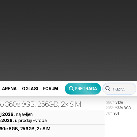
ARENA
OGLASI
FORUM
PRETRAGA
vo
S60e 8GB, 256GB, 2x SIM
380
*
S10e
205
*
Y33s 8GB
76
*
Y01
j 2026.
najavljen
n 2026.
u prodaji Evropa
60e 8GB, 256GB, 2x SIM