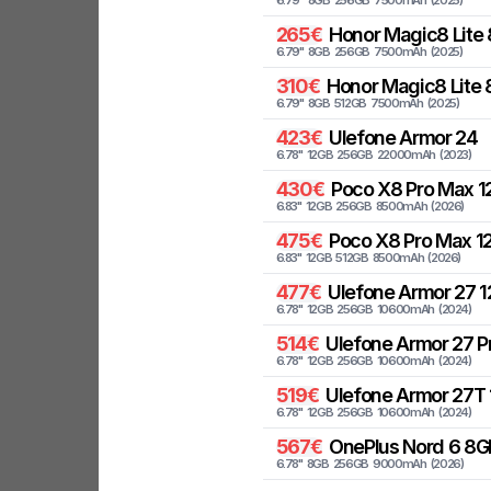
6.79
"
8
GB
256
GB
7500
mAh
(
2025
)
265
€
Honor
Magic8 Lite
6.79
"
8
GB
256
GB
7500
mAh
(
2025
)
310
€
Honor
Magic8 Lite 
6.79
"
8
GB
512
GB
7500
mAh
(
2025
)
423
€
Ulefone
Armor 24
6.78
"
12
GB
256
GB
22000
mAh
(
2023
)
430
€
Poco
X8 Pro Max 1
6.83
"
12
GB
256
GB
8500
mAh
(
2026
)
475
€
Poco
X8 Pro Max 12
6.83
"
12
GB
512
GB
8500
mAh
(
2026
)
477
€
Ulefone
Armor 27 1
6.78
"
12
GB
256
GB
10600
mAh
(
2024
)
514
€
Ulefone
Armor 27 P
6.78
"
12
GB
256
GB
10600
mAh
(
2024
)
519
€
Ulefone
Armor 27T 
6.78
"
12
GB
256
GB
10600
mAh
(
2024
)
567
€
OnePlus
Nord 6 8G
6.78
"
8
GB
256
GB
9000
mAh
(
2026
)