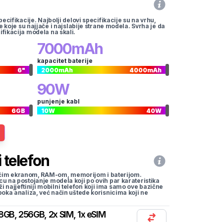
pecifikacije. Najbolji delovi specifikacije su na vrhu,
te koje su najjače i najslabije strane modela. Svrha je da
ifikacija modela na skali.
7000
mAh
kapacitet baterije
6
"
2000
mAh
4000
mAh
90
W
punjenje kabl
6
GB
10
W
40
W
 telefon
li većim ekranom, RAM-om, memorijom i baterijom.
cu na postojanje modela koji po ovih par karateristika
traži najjeftiniji mobilni telefon koji ima samo ove bazične
uboka analiza, već način uštede korisnicima koji ne
8GB, 256GB, 2x SIM, 1x eSIM