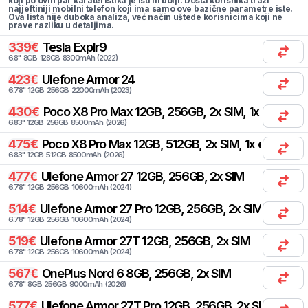
koji po ovih par karateristika je isti ili bolji. Dosta korisnika traži
najjeftiniji mobilni telefon koji ima samo ove bazične parametre iste.
Ova lista nije duboka analiza, već način uštede korisnicima koji ne
prave razliku u detaljima.
339
€
Tesla
Explr9
6.8
"
8
GB
128
GB
8300
mAh
(
2022
)
423
€
Ulefone
Armor 24
6.78
"
12
GB
256
GB
22000
mAh
(
2023
)
430
€
Poco
X8 Pro Max 12GB, 256GB, 2x SIM, 1x eSIM
6.83
"
12
GB
256
GB
8500
mAh
(
2026
)
475
€
Poco
X8 Pro Max 12GB, 512GB, 2x SIM, 1x eSIM
6.83
"
12
GB
512
GB
8500
mAh
(
2026
)
477
€
Ulefone
Armor 27 12GB, 256GB, 2x SIM
6.78
"
12
GB
256
GB
10600
mAh
(
2024
)
514
€
Ulefone
Armor 27 Pro 12GB, 256GB, 2x SIM
6.78
"
12
GB
256
GB
10600
mAh
(
2024
)
519
€
Ulefone
Armor 27T 12GB, 256GB, 2x SIM
6.78
"
12
GB
256
GB
10600
mAh
(
2024
)
567
€
OnePlus
Nord 6 8GB, 256GB, 2x SIM
6.78
"
8
GB
256
GB
9000
mAh
(
2026
)
577
€
Ulefone
Armor 27T Pro 12GB, 256GB, 2x SIM