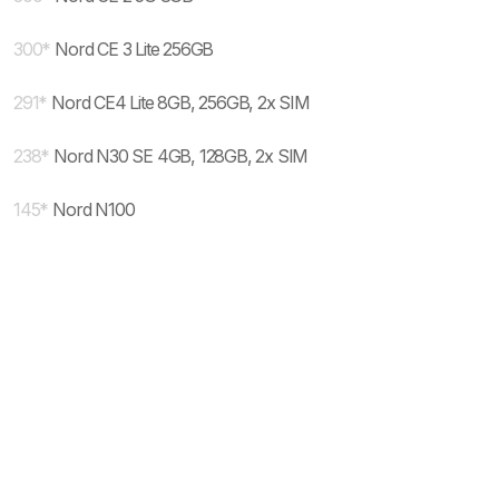
300
*
Nord CE 3 Lite 256GB
291
*
Nord CE4 Lite 8GB, 256GB, 2x SIM
238
*
Nord N30 SE 4GB, 128GB, 2x SIM
145
*
Nord N100
* maloprodajna cena sa uključenim PDV-om.
Uslovi korišćenja
Mail: