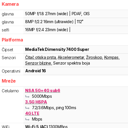
Kamera
50MP f/1.8 27mm (wide) | PDAF, OIS
glavna
8MP f/2.2 16mm (ultrawide) | 112˚
glavna
16MP f/2.4 23mm (wide) |
selfi
Platforma
MediaTek
Dimensity 7400 Super
Čipset
Čitač otiska prsta
,
Akcelerometar
,
Žiroskop
,
Kompas
,
Senzori
Senzor blizine
,
Senzor spektra boja
Android 16
Operativni
Mreže
NSA 5G+4G sub6
Celularno
5000
Mbps
3.5G HSPA
7.2
/3.6
Mbps
, ping 100ms
4G LTE
Mbps
Wi-Fi
5
(
AC
)
1300
MBps
WiFi