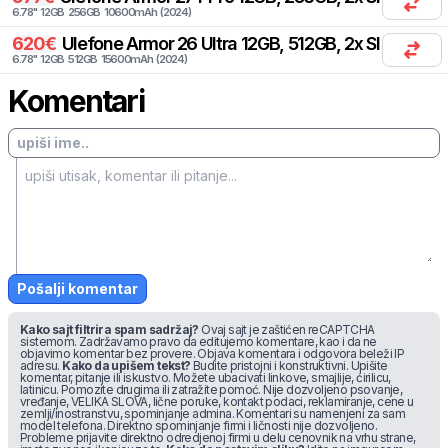
6.78
"
12
GB
256
GB
10600
mAh
(
2024
)
620
€
Ulefone
Armor 26 Ultra 12GB, 512GB, 2x SIM
6.78
"
12
GB
512
GB
15600
mAh
(
2024
)
Komentari
Pošalji komentar
Kako sajt filtrira spam sadržaj?
Ovaj sajt je zaštićen reCAPTCHA
sistemom. Zadržavamo pravo da editujemo komentare, kao i da ne
objavimo komentar bez provere. Objava komentara i odgovora beleži IP
adresu.
Kako da upišem tekst?
Budite pristojni i konstruktivni. Upišite
komentar, pitanje ili iskustvo. Možete ubacivati linkove, smajlije, ćirilicu,
latinicu. Pomozite drugima ili zatražite pomoć. Nije dozvoljeno psovanje,
vređanje, VELIKA SLOVA, lične poruke, kontakt podaci, reklamiranje, cene u
zemlji/inostranstvu, spominjanje admina. Komentari su namenjeni za sam
model telefona. Direktno spominjanje firmi i ličnosti nije dozvoljeno.
Probleme prijavite direktno odredjenoj firmi u delu cenovnik na vrhu strane,