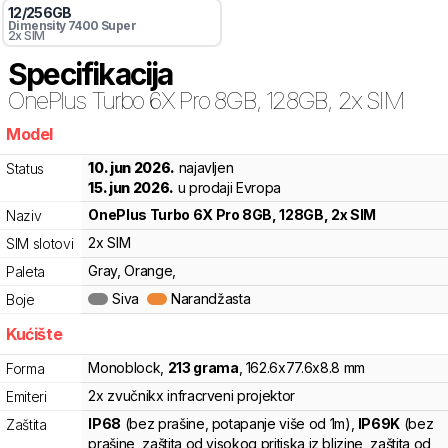
12
/
256
GB
Dimensity 7400 Super
2x SIM
Specifikacija
OnePlus
Turbo 6X Pro 8GB, 128GB, 2x SIM
Model
ns0
10. jun 2026.
najavljen
Status
15. jun 2026.
u prodaji Evropa
OnePlus
Turbo 6X Pro 8GB, 128GB, 2x SIM
Naziv
2x SIM
SIM slotovi
Gray, Orange,
Paleta
Siva
Narandžasta
Boje
Kućište
Monoblock
,
213
grama
,
162.6
x
77.6
x
8.8
mm
Forma
2x zvučnik
x infracrveni projektor
Emiteri
IP68
(bez prašine, potapanje više od 1m)
,
IP69K
(bez
Zaštita
prašine, zaštita od visokog pritiska iz blizine, zaštita od