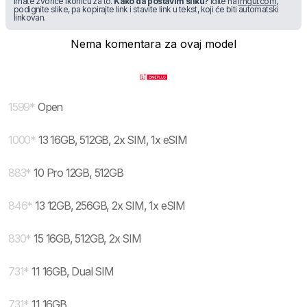
imate zvonce ikonicu za to.
Kako da postavim sliku?
Idite na
imgur.com
,
podignite slike, pa kopirajte link i stavite link u tekst, koji će biti automatski
linkovan.
Nema komentara za ovaj model
1599
*
Open
1000
*
13 16GB, 512GB, 2x SIM, 1x eSIM
883
*
10 Pro 12GB, 512GB
846
*
13 12GB, 256GB, 2x SIM, 1x eSIM
830
*
15 16GB, 512GB, 2x SIM
731
*
11 16GB, Dual SIM
731
*
11 16GB