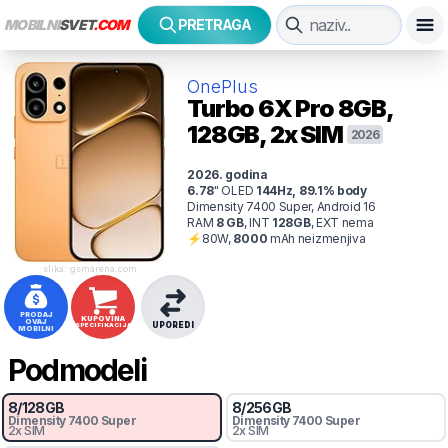
MOBILNI
SVET
.COM
PRETRAGA
OnePlus
Turbo 6X Pro
8GB,
128GB, 2x SIM
2026
2026
. godina
6.78
"
OLED
144
Hz
,
89.1
% body
Dimensity 7400 Super, Android 16
RAM
8
GB
,
INT
128
GB
,
EXT
nema
⚡
80
W,
8000
mAh
neizmenjiva
slika: gsmarena.com
PRODAJ
KUPOVINA
OVAJ
UPOREDI
SPECIFIKACIJA
MOBILNI
Podmodeli
8
/
128
GB
8
/
256
GB
Dimensity 7400 Super
Dimensity 7400 Super
2x SIM
2x SIM