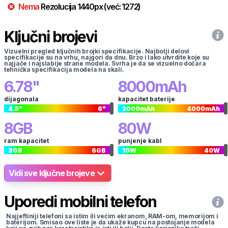
Nema
Rezolucija
1440
px
(već:
1272
)
Ključni brojevi
Vizuelni pregled ključnih brojki specifikacije. Najbolji delovi
specifikacije su na vrhu, najgori da dnu. Brzo i lako utvrdite koje su
najjače i najslabije strane modela. Svrha je da se vizuelno dočara
tehnička specifikacija modela na skali.
6.78
"
8000
mAh
dijagonala
kapacitet baterije
4.5
"
6
"
2000
mAh
4000
mAh
8
GB
80
W
ram kapacitet
punjenje kabl
3
GB
6
GB
10
W
40
W
Vidi sve ključne brojeve
Uporedi mobilni telefon
Najjeftiniji telefoni sa istim ili većim ekranom, RAM-om, memorijom i
baterijom. Smisao ove liste je da ukaže kupcu na postojanje modela