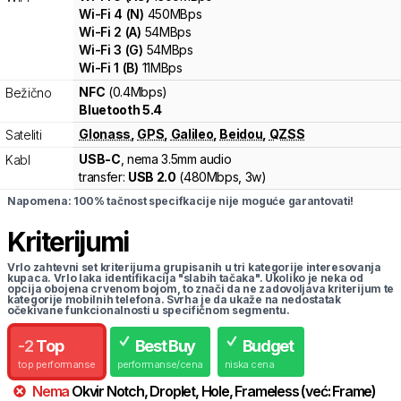
Wi-Fi
4
(
N
)
450
MBps
Wi-Fi
2
(
A
)
54
MBps
Wi-Fi
3
(
G
)
54
MBps
Wi-Fi
1
(
B
)
11
MBps
NFC
(0.4Mbps)
Bežično
Bluetooth 5.4
Glonass
,
GPS
,
Galileo
,
Beidou
,
QZSS
Sateliti
USB-C
, nema 3.5mm audio
Kabl
transfer:
USB 2.0
(
480Mbps,
3w
)
Napomena: 100% tačnost specifkacije nije moguće garantovati!
Kriterijumi
Vrlo zahtevni set kriterijuma grupisanih u tri kategorije interesovanja
kupaca. Vrlo laka identifikacija "slabih tačaka". Ukoliko je neka od
opcija obojena crvenom bojom, to znači da ne zadovoljava kriterijum te
kategorije mobilnih telefona. Svrha je da ukaže na nedostatak
očekivane funkcionalnosti u specifičnom segmentu.
-
2
Top
Best Buy
Budget
top performanse
performanse/cena
niska cena
Nema
Okvir
Notch, Droplet, Hole, Frameless
(već:
Frame
)