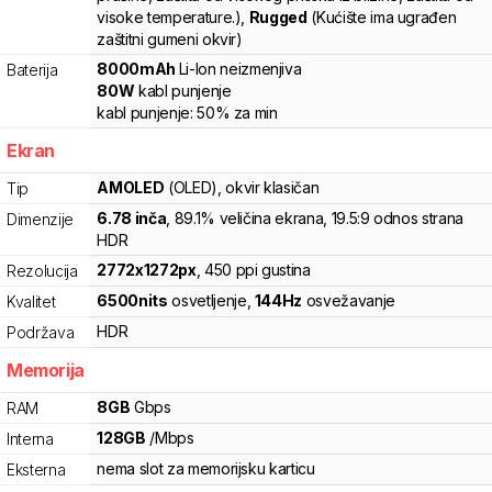
visoke temperature.)
,
Rugged
(Kućište ima ugrađen
zaštitni gumeni okvir)
8000
mAh
Li-Ion
neizmenjiva
Baterija
80
W
kabl punjenje
kabl punjenje:
50%
za
min
Ekran
AMOLED
(OLED)
, okvir klasičan
Tip
6.78
inča
, 89.1% veličina ekrana
, 19.5:9 odnos strana
Dimenzije
HDR
2772
x
1272
px
,
450
ppi gustina
Rezolucija
6500
nits
osvetljenje
,
144
Hz
osvežavanje
Kvalitet
HDR
Podržava
Memorija
8
GB
Gbps
RAM
128
GB
/
Mbps
Interna
nema slot za memorijsku karticu
Eksterna