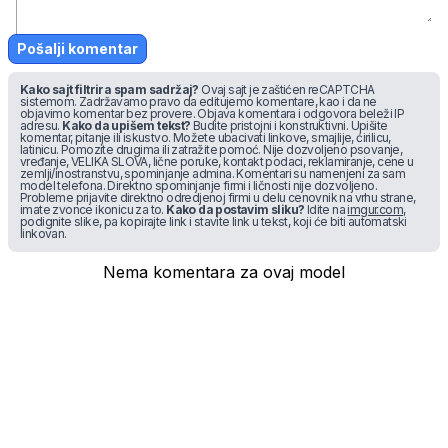
Pošalji komentar
Kako sajt filtrira spam sadržaj?
Ovaj sajt je zaštićen reCAPTCHA
sistemom. Zadržavamo pravo da editujemo komentare, kao i da ne
objavimo komentar bez provere. Objava komentara i odgovora beleži IP
adresu.
Kako da upišem tekst?
Budite pristojni i konstruktivni. Upišite
komentar, pitanje ili iskustvo. Možete ubacivati linkove, smajlije, ćirilicu,
latinicu. Pomozite drugima ili zatražite pomoć. Nije dozvoljeno psovanje,
vređanje, VELIKA SLOVA, lične poruke, kontakt podaci, reklamiranje, cene u
zemlji/inostranstvu, spominjanje admina. Komentari su namenjeni za sam
model telefona. Direktno spominjanje firmi i ličnosti nije dozvoljeno.
Probleme prijavite direktno odredjenoj firmi u delu cenovnik na vrhu strane,
imate zvonce ikonicu za to.
Kako da postavim sliku?
Idite na
imgur.com
,
podignite slike, pa kopirajte link i stavite link u tekst, koji će biti automatski
linkovan.
Nema komentara za ovaj model