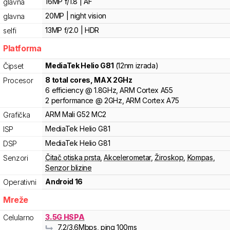
16MP f/1.8 | AF
glavna
20MP | night vision
glavna
13MP f/2.0 | HDR
selfi
Platforma
MediaTek
Helio G81
(12nm izrada)
Čipset
8
total cores
, MAX
2
GHz
Procesor
6
efficiency
@
1.8
GHz,
ARM
Cortex
A55
2
performance
@
2
GHz,
ARM
Cortex
A75
ARM
Mali
G52 MC2
Grafička
MediaTek
Helio
G81
ISP
MediaTek
Helio
G81
DSP
Čitač otiska prsta
,
Akcelerometar
,
Žiroskop
,
Kompas
,
Senzori
Senzor blizine
Android 16
Operativni
Mreže
3.5G HSPA
Celularno
7.2
/3.6
Mbps
, ping 100ms