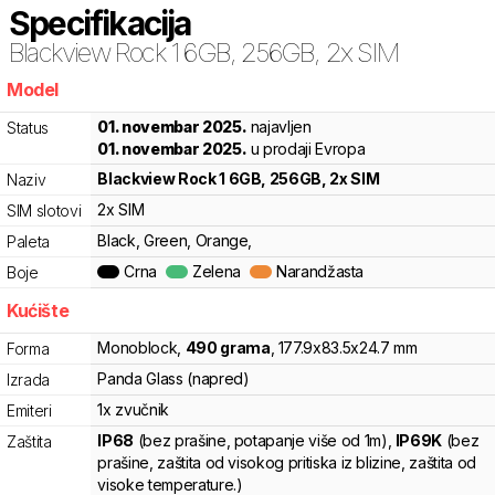
Specifikacija
Blackview
Rock 1 6GB, 256GB, 2x SIM
Model
rk8
01. novembar 2025.
najavljen
Status
01. novembar 2025.
u prodaji Evropa
Blackview
Rock 1 6GB, 256GB, 2x SIM
Naziv
2x SIM
SIM slotovi
Black, Green, Orange,
Paleta
Crna
Zelena
Narandžasta
Boje
Kućište
Monoblock
,
490
grama
,
177.9
x
83.5
x
24.7
mm
Forma
Panda Glass (napred)
Izrada
1x zvučnik
Emiteri
IP68
(bez prašine, potapanje više od 1m)
,
IP69K
(bez
Zaštita
prašine, zaštita od visokog pritiska iz blizine, zaštita od
visoke temperature.)