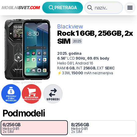
MOBILNI
SVET
.COM
PRETRAGA
Blackview
Rock 1
6GB, 256GB, 2x
SIM
2025
2025
. godina
6.56
"
LCD
90
Hz
,
69.6
% body
Helio G81, Android 16
RAM
6
GB
,
INT
256
GB
,
EXT
SDXC
⚡
33
W,
15000
mAh
neizmenjiva
slika: gsmarena.com
PRODAJ
KUPOVINA
OVAJ
UPOREDI
SPECIFIKACIJA
MOBILNI
Podmodeli
6
/
256
GB
8
/
256
GB
Helio G81
Helio G81
2x SIM
2x SIM