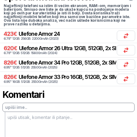
Najjeftiniji telefoni sa istim ili većim ekranom, RAM-om, memorijom i
baterijom. Smisao ove liste je da ukaže kupcu na postojanje modela
koji po ovih par karateristika je isti ili bolji. Dosta korisnika traži
najjeftiniji mobilni telefon koji ima samo ove bazične parametre iste.
Ova lista nije duboka analiza, već način uštede korisnicima koji ne
prave razliku u detaljima.
423
€
Ulefone
Armor 24
6.78
"
12
GB
256
GB
22000
mAh
(
2023
)
620
€
Ulefone
Armor 26 Ultra 12GB, 512GB, 2x SIM
6.78
"
12
GB
512
GB
15600
mAh
(
2024
)
826
€
Ulefone
Armor 34 Pro 12GB, 512GB, 2x SIM
6.95
"
12
GB
512
GB
25500
mAh
(
2025
)
826
€
Ulefone
Armor 33 Pro 16GB, 512GB, 2x SIM
6.95
"
16
GB
512
GB
25500
mAh
(
2025
)
Komentari