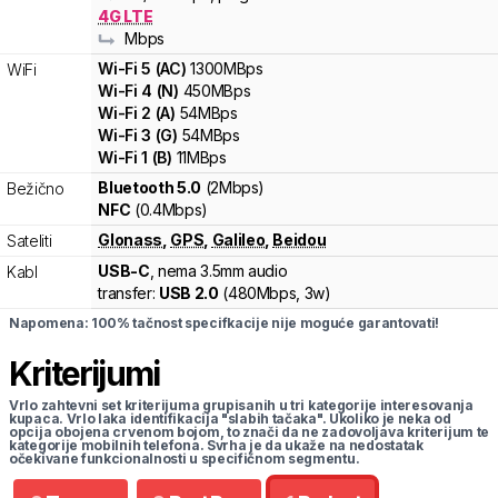
4G LTE
Mbps
Wi-Fi
5
(
AC
)
1300
MBps
WiFi
Wi-Fi
4
(
N
)
450
MBps
Wi-Fi
2
(
A
)
54
MBps
Wi-Fi
3
(
G
)
54
MBps
Wi-Fi
1
(
B
)
11
MBps
Bluetooth 5.0
(2Mbps)
Bežično
NFC
(0.4Mbps)
Glonass
,
GPS
,
Galileo
,
Beidou
Sateliti
USB-C
, nema 3.5mm audio
Kabl
transfer:
USB 2.0
(
480Mbps,
3w
)
Napomena: 100% tačnost specifkacije nije moguće garantovati!
Kriterijumi
Vrlo zahtevni set kriterijuma grupisanih u tri kategorije interesovanja
kupaca. Vrlo laka identifikacija "slabih tačaka". Ukoliko je neka od
opcija obojena crvenom bojom, to znači da ne zadovoljava kriterijum te
kategorije mobilnih telefona. Svrha je da ukaže na nedostatak
očekivane funkcionalnosti u specifičnom segmentu.