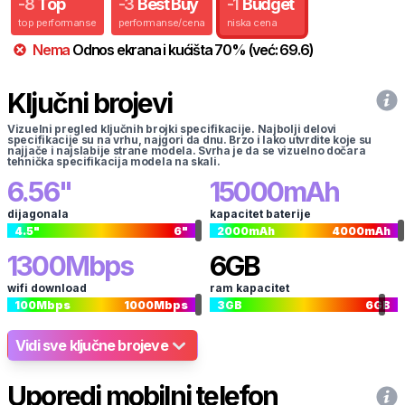
-
8
Top
-
3
Best Buy
-
1
Budget
top performanse
performanse/cena
niska cena
Nema
Odnos ekrana i kućišta
70
%
(već:
69.6
)
Ključni brojevi
Vizuelni pregled ključnih brojki specifikacije. Najbolji delovi
specifikacije su na vrhu, najgori da dnu. Brzo i lako utvrdite koje su
najjače i najslabije strane modela. Svrha je da se vizuelno dočara
tehnička specifikacija modela na skali.
6.56
"
15000
mAh
dijagonala
kapacitet baterije
4.5
"
6
"
2000
mAh
4000
mAh
1300
Mbps
6
GB
wifi download
ram kapacitet
100
Mbps
1000
Mbps
3
GB
6
GB
Vidi sve ključne brojeve
Uporedi mobilni telefon