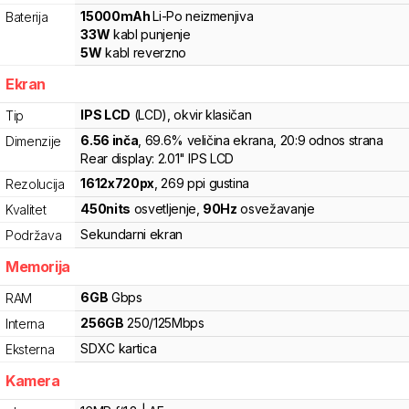
15000
mAh
Li-Po
neizmenjiva
Baterija
33
W
kabl punjenje
5
W
kabl reverzno
Ekran
IPS LCD
(LCD)
, okvir klasičan
Tip
6.56
inča
, 69.6% veličina ekrana
, 20:9 odnos strana
Dimenzije
Rear display: 2.01" IPS LCD
1612
x
720
px
,
269
ppi gustina
Rezolucija
450
nits
osvetljenje
,
90
Hz
osvežavanje
Kvalitet
Sekundarni ekran
Podržava
Memorija
6
GB
Gbps
RAM
256
GB
250
/
125
Mbps
Interna
SDXC
kartica
Eksterna
Kamera