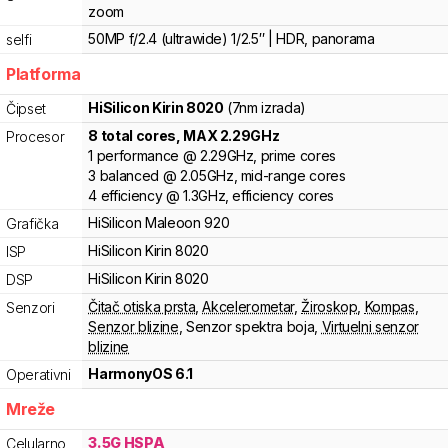
zoom
50MP f/2.4 (ultrawide) 1/2.5″ | HDR, panorama
selfi
Platforma
HiSilicon
Kirin 8020
(7nm izrada)
Čipset
8
total cores
, MAX
2.29
GHz
Procesor
1
performance
@
2.29
GHz,
prime cores
3
balanced
@
2.05
GHz,
mid-range cores
4
efficiency
@
1.3
GHz,
efficiency cores
HiSilicon
Maleoon
920
Grafička
HiSilicon
Kirin
8020
ISP
HiSilicon
Kirin
8020
DSP
Čitač otiska prsta
,
Akcelerometar
,
Žiroskop
,
Kompas
,
Senzori
Senzor blizine
,
Senzor spektra boja
,
Virtuelni senzor
blizine
HarmonyOS 6.1
Operativni
Mreže
3.5G HSPA
Celularno