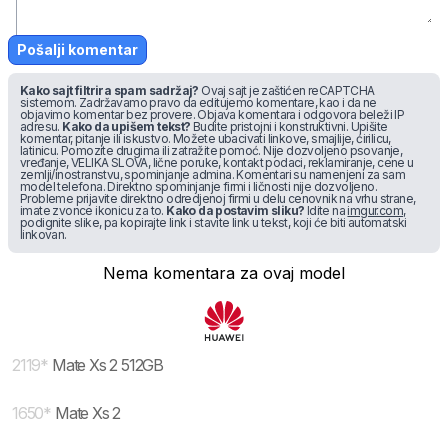
Pošalji komentar
Kako sajt filtrira spam sadržaj?
Ovaj sajt je zaštićen reCAPTCHA
sistemom. Zadržavamo pravo da editujemo komentare, kao i da ne
objavimo komentar bez provere. Objava komentara i odgovora beleži IP
adresu.
Kako da upišem tekst?
Budite pristojni i konstruktivni. Upišite
komentar, pitanje ili iskustvo. Možete ubacivati linkove, smajlije, ćirilicu,
latinicu. Pomozite drugima ili zatražite pomoć. Nije dozvoljeno psovanje,
vređanje, VELIKA SLOVA, lične poruke, kontakt podaci, reklamiranje, cene u
zemlji/inostranstvu, spominjanje admina. Komentari su namenjeni za sam
model telefona. Direktno spominjanje firmi i ličnosti nije dozvoljeno.
Probleme prijavite direktno odredjenoj firmi u delu cenovnik na vrhu strane,
imate zvonce ikonicu za to.
Kako da postavim sliku?
Idite na
imgur.com
,
podignite slike, pa kopirajte link i stavite link u tekst, koji će biti automatski
linkovan.
Nema komentara za ovaj model
2119
*
Mate Xs 2 512GB
1650
*
Mate Xs 2