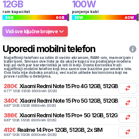
12
GB
100
W
ram kapacitet
punjenje kabl
3
GB
6
GB
10
W
40
W
Vidi sve ključne brojeve
Uporedi mobilni telefon
Najjeftiniji telefoni sa istim ili većim ekranom, RAM-om, memorijom i
baterijom. Smisao ove liste je da ukaže kupcu na postojanje modela
koji po ovih par karateristika je isti ili bolji. Dosta korisnika traži
najjeftiniji mobilni telefon koji ima samo ove bazične parametre iste.
Ova lista nije duboka analiza, već način uštede korisnicima koji ne
prave razliku u detaljima.
280
€
Xiaomi
Redmi Note 15 Pro 4G 12GB, 512GB, 2x SIM
6.77
"
12
GB
512
GB
6500
mAh
(
2025
)
340
€
Xiaomi
Redmi Note 15 Pro 5G 12GB, 512GB, 2x SIM
6.83
"
12
GB
512
GB
6580
mAh
(
2025
)
386
€
Xiaomi
Redmi Note 15 Pro+ 5G 12GB, 512GB, 2x SIM
6.83
"
12
GB
512
GB
6500
mAh
(
2025
)
412
€
Realme
14 Pro+ 12GB, 512GB, 2x SIM
6.83
"
12
GB
512
GB
6000
mAh
(
2025
)