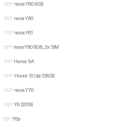
199
*
nova Y90 6GB
185
*
nova Y90
170
*
nova Y61
161
*
nova Y90 6GB, 2x SIM
150
*
Honor 9A
149
*
Honor 10 Lite 128GB
142
*
nova Y70
120
*
Y6 (2019)
85
*
Y6p