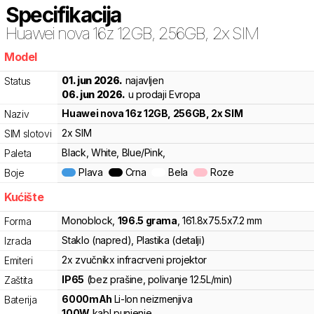
Specifikacija
Huawei
nova 16z 12GB, 256GB, 2x SIM
Model
smk
01. jun 2026.
najavljen
Status
06. jun 2026.
u prodaji Evropa
Huawei
nova 16z 12GB, 256GB, 2x SIM
Naziv
2x SIM
SIM slotovi
Black, White, Blue/Pink,
Paleta
Plava
Crna
Bela
Roze
Boje
Kućište
Monoblock
,
196.5
grama
,
161.8
x
75.5
x
7.2
mm
Forma
Staklo (napred), Plastika (detalji)
Izrada
2x zvučnik
x infracrveni projektor
Emiteri
IP65
(bez prašine, polivanje 12.5L/min)
Zaštita
6000
mAh
Li-Ion
neizmenjiva
Baterija
100
W
kabl punjenje