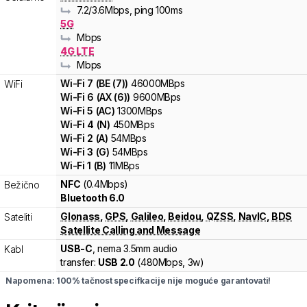
7.2
/3.6
Mbps
, ping 100ms
5G
Mbps
4G LTE
Mbps
Wi-Fi
7
(
BE (7)
)
46000
MBps
WiFi
Wi-Fi
6
(
AX (6)
)
9600
MBps
Wi-Fi
5
(
AC
)
1300
MBps
Wi-Fi
4
(
N
)
450
MBps
Wi-Fi
2
(
A
)
54
MBps
Wi-Fi
3
(
G
)
54
MBps
Wi-Fi
1
(
B
)
11
MBps
NFC
(0.4Mbps)
Bežično
Bluetooth 6.0
Glonass
,
GPS
,
Galileo
,
Beidou
,
QZSS
,
NavIC
,
BDS
Sateliti
Satellite Calling and Message
USB-C
, nema 3.5mm audio
Kabl
transfer:
USB 2.0
(
480Mbps,
3w
)
Napomena: 100% tačnost specifkacije nije moguće garantovati!