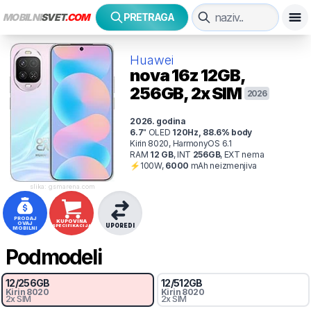
MOBILNI
SVET
.COM
PRETRAGA
Huawei
nova 16z
12GB,
256GB, 2x SIM
2026
2026
. godina
6.7
"
OLED
120
Hz
,
88.6
% body
Kirin 8020, HarmonyOS 6.1
RAM
12
GB
,
INT
256
GB
,
EXT
nema
⚡
100
W,
6000
mAh
neizmenjiva
slika: gsmarena.com
PRODAJ
KUPOVINA
OVAJ
UPOREDI
SPECIFIKACIJA
MOBILNI
Podmodeli
12
/
256
GB
12
/
512
GB
Kirin 8020
Kirin 8020
2x SIM
2x SIM