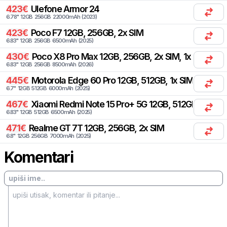
423
€
Ulefone
Armor 24
6.78
"
12
GB
256
GB
22000
mAh
(
2023
)
423
€
Poco
F7 12GB, 256GB, 2x SIM
6.83
"
12
GB
256
GB
6500
mAh
(
2025
)
430
€
Poco
X8 Pro Max 12GB, 256GB, 2x SIM, 1x eSIM
6.83
"
12
GB
256
GB
8500
mAh
(
2026
)
445
€
Motorola
Edge 60 Pro 12GB, 512GB, 1x SIM, 1x eSIM
6.7
"
12
GB
512
GB
6000
mAh
(
2025
)
467
€
Xiaomi
Redmi Note 15 Pro+ 5G 12GB, 512GB, 1x SIM,
6.83
"
12
GB
512
GB
6500
mAh
(
2025
)
471
€
Realme
GT 7T 12GB, 256GB, 2x SIM
6.8
"
12
GB
256
GB
7000
mAh
(
2025
)
Komentari