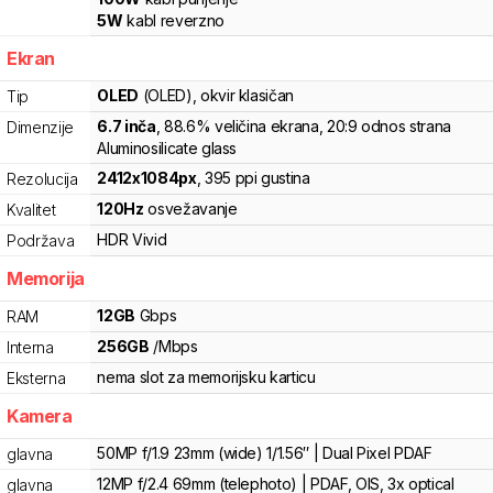
5
W
kabl reverzno
Ekran
OLED
(OLED)
, okvir klasičan
Tip
6.7
inča
, 88.6% veličina ekrana
, 20:9 odnos strana
Dimenzije
Aluminosilicate glass
2412
x
1084
px
,
395
ppi gustina
Rezolucija
120
Hz
osvežavanje
Kvalitet
HDR Vivid
Podržava
Memorija
12
GB
Gbps
RAM
256
GB
/
Mbps
Interna
nema slot za memorijsku karticu
Eksterna
Kamera
50MP f/1.9 23mm (wide) 1/1.56″ | Dual Pixel PDAF
glavna
12MP f/2.4 69mm (telephoto) | PDAF, OIS, 3x optical
glavna