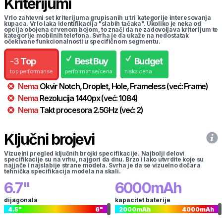
Kriterijumi
Vrlo zahtevni set kriterijuma grupisanih u tri kategorije interesovanja
kupaca. Vrlo laka identifikacija "slabih tačaka". Ukoliko je neka od
opcija obojena crvenom bojom, to znači da ne zadovoljava kriterijum te
kategorije mobilnih telefona. Svrha je da ukaže na nedostatak
očekivane funkcionalnosti u specifičnom segmentu.
-
3
Top
Best Buy
Budget
top performanse
performanse/cena
niska cena
Nema
Okvir
Notch, Droplet, Hole, Frameless
(već:
Frame
)
Nema
Rezolucija
1440
px
(već:
1084
)
Nema
Takt procesora
2.5
GHz
(već:
2
)
Ključni brojevi
Vizuelni pregled ključnih brojki specifikacije. Najbolji delovi
specifikacije su na vrhu, najgori da dnu. Brzo i lako utvrdite koje su
najjače i najslabije strane modela. Svrha je da se vizuelno dočara
tehnička specifikacija modela na skali.
6.7
"
6000
mAh
dijagonala
kapacitet baterije
4.5
"
6
"
2000
mAh
4000
mAh