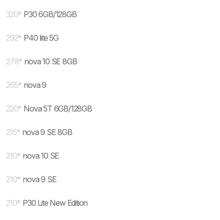
320
*
P30 6GB/128GB
292
*
P40 lite 5G
278
*
nova 10 SE 8GB
265
*
nova 9
220
*
Nova 5T 6GB/128GB
215
*
nova 9 SE 8GB
210
*
nova 10 SE
210
*
nova 9 SE
210
*
P30 Lite New Edition