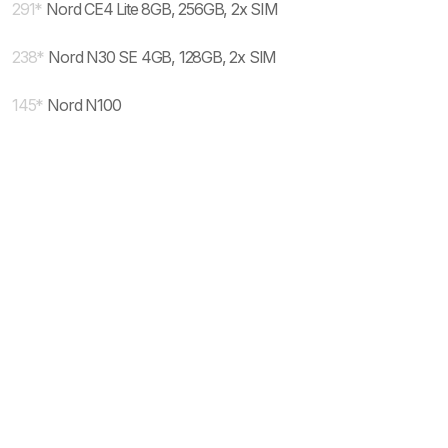
291
*
Nord CE4 Lite 8GB, 256GB, 2x SIM
238
*
Nord N30 SE 4GB, 128GB, 2x SIM
145
*
Nord N100
* maloprodajna cena sa uključenim PDV-om.
Uslovi korišćenja
Mail:
Dinarske cene modela se dele sa prodajnim
mobilnisvet.com@gmail.com - Sva prava
efektivnim kursom NBS koji se ažurira na svakih
rezervisana. © 2003-
2026
nekoliko dana. Plaćanje ISKLJUČIVO u dinarskoj
protivvrednosti.
NAZAD NA VRH