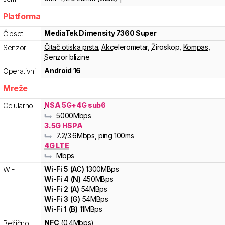
Platforma
MediaTek
Dimensity 7360 Super
Čipset
Čitač otiska prsta
,
Akcelerometar
,
Žiroskop
,
Kompas
,
Senzori
Senzor blizine
Android 16
Operativni
Mreže
NSA 5G+4G sub6
Celularno
5000
Mbps
3.5G HSPA
7.2
/3.6
Mbps
, ping 100ms
4G LTE
Mbps
Wi-Fi
5
(
AC
)
1300
MBps
WiFi
Wi-Fi
4
(
N
)
450
MBps
Wi-Fi
2
(
A
)
54
MBps
Wi-Fi
3
(
G
)
54
MBps
Wi-Fi
1
(
B
)
11
MBps
NFC
(0.4Mbps)
Bežično