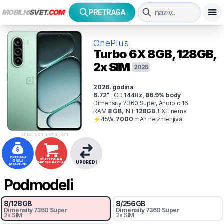
MOBILNI
SVET
.COM
PRETRAGA
OnePlus
Turbo 6X
8GB, 128GB,
2x SIM
2026
2026
. godina
6.72
"
LCD
144
Hz
,
86.9
% body
Dimensity 7360 Super, Android 16
RAM
8
GB
,
INT
128
GB
,
EXT
nema
⚡
45
W,
7000
mAh
neizmenjiva
slika: gsmarena.com
PRODAJ
KUPOVINA
OVAJ
UPOREDI
SPECIFIKACIJA
MOBILNI
Podmodeli
8
/
128
GB
8
/
256
GB
Dimensity 7360 Super
Dimensity 7360 Super
2x SIM
2x SIM