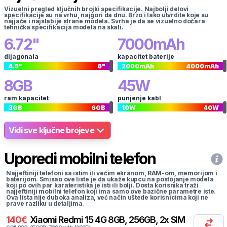
Vizuelni pregled ključnih brojki specifikacije. Najbolji delovi
specifikacije su na vrhu, najgori da dnu. Brzo i lako utvrdite koje su
najjače i najslabije strane modela. Svrha je da se vizuelno dočara
tehnička specifikacija modela na skali.
6.72
"
7000
mAh
dijagonala
kapacitet baterije
4.5
"
6
"
2000
mAh
4000
mAh
8
GB
45
W
ram kapacitet
punjenje kabl
3
GB
6
GB
10
W
40
W
Vidi sve ključne brojeve
Uporedi mobilni telefon
Najjeftiniji telefoni sa istim ili većim ekranom, RAM-om, memorijom i
baterijom. Smisao ove liste je da ukaže kupcu na postojanje modela
koji po ovih par karateristika je isti ili bolji. Dosta korisnika traži
najjeftiniji mobilni telefon koji ima samo ove bazične parametre iste.
Ova lista nije duboka analiza, već način uštede korisnicima koji ne
prave razliku u detaljima.
140
€
Xiaomi
Redmi 15 4G 8GB, 256GB, 2x SIM