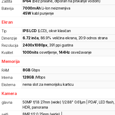
IP64
(bez prašine, otporan na prskanje vodom)
Zaštita
7000
mAh
Li-Ion
neizmenjiva
Baterija
45
W
kabl punjenje
Ekran
IPS LCD
(LCD)
, okvir klasičan
Tip
6.72
inča
, 86.9% veličina ekrana
, 20:9 odnos strana
Dimenzije
2400
x
1080
px
,
391
ppi gustina
Rezolucija
1000
nits
osvetljenje
,
144
Hz
osvežavanje
Kvalitet
Memorija
8
GB
Gbps
RAM
128
GB
/
Mbps
Interna
nema slot za memorijsku karticu
Eksterna
Kamera
50MP f/1.8 27mm (wide) 1/2.88" 0.61µm | PDAF, LED flash,
glavna
HDR, panorama
8MP f/2.0 25mm (wide) |
selfi