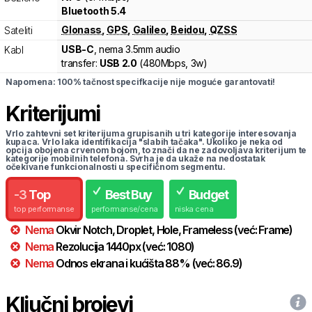
Bluetooth 5.4
Glonass
,
GPS
,
Galileo
,
Beidou
,
QZSS
Sateliti
USB-C
, nema 3.5mm audio
Kabl
transfer:
USB 2.0
(
480Mbps,
3w
)
Napomena: 100% tačnost specifkacije nije moguće garantovati!
Kriterijumi
Vrlo zahtevni set kriterijuma grupisanih u tri kategorije interesovanja
kupaca. Vrlo laka identifikacija "slabih tačaka". Ukoliko je neka od
opcija obojena crvenom bojom, to znači da ne zadovoljava kriterijum te
kategorije mobilnih telefona. Svrha je da ukaže na nedostatak
očekivane funkcionalnosti u specifičnom segmentu.
-
3
Top
Best Buy
Budget
top performanse
performanse/cena
niska cena
Nema
Okvir
Notch, Droplet, Hole, Frameless
(već:
Frame
)
Nema
Rezolucija
1440
px
(već:
1080
)
Nema
Odnos ekrana i kućišta
88
%
(već:
86.9
)
Ključni brojevi