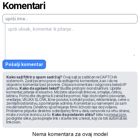
Komentari
Pošalji komentar
Kako sajt filtrira spam sadržaj?
Ovaj sajt je zaštićen reCAPTCHA
sistemom. Zadržavamo pravo da editujemo komentare, kao i da ne
objavimo komentar bez provere. Objava komentara i odgovora beleži IP
adresu.
Kako da upišem tekst?
Budite pristojni i konstruktivni. Upišite
komentar, pitanje ili iskustvo. Možete ubacivati linkove, smajlije, ćirilicu,
latinicu. Pomozite drugima ili zatražite pomoć. Nije dozvoljeno psovanje,
vređanje, VELIKA SLOVA, lične poruke, kontakt podaci, reklamiranje, cene u
zemlji/inostranstvu, spominjanje admina. Komentari su namenjeni za sam
model telefona. Direktno spominjanje firmi i ličnosti nije dozvoljeno.
Probleme prijavite direktno odredjenoj firmi u delu cenovnik na vrhu strane,
imate zvonce ikonicu za to.
Kako da postavim sliku?
Idite na
imgur.com
,
podignite slike, pa kopirajte link i stavite link u tekst, koji će biti automatski
linkovan.
Nema komentara za ovaj model