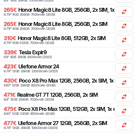
6.9
"
8
GB
256
GB
7000
mAh
(
2025
)
265
€
Honor
Magic8 Lite 8GB, 256GB, 2x SIM, 1x eSIM
6.79
"
8
GB
256
GB
7500
mAh
(
2025
)
265
€
Honor
Magic8 Lite 8GB, 256GB, 2x SIM
6.79
"
8
GB
256
GB
7500
mAh
(
2025
)
310
€
Honor
Magic8 Lite 8GB, 512GB, 2x SIM
6.79
"
8
GB
512
GB
7500
mAh
(
2025
)
339
€
Tesla
Explr9
6.8
"
8
GB
128
GB
8300
mAh
(
2022
)
423
€
Ulefone
Armor 24
6.78
"
12
GB
256
GB
22000
mAh
(
2023
)
430
€
Poco
X8 Pro Max 12GB, 256GB, 2x SIM, 1x eSIM
6.83
"
12
GB
256
GB
8500
mAh
(
2026
)
471
€
Realme
GT 7T 12GB, 256GB, 2x SIM
6.8
"
12
GB
256
GB
7000
mAh
(
2025
)
475
€
Poco
X8 Pro Max 12GB, 512GB, 2x SIM, 1x eSIM
6.83
"
12
GB
512
GB
8500
mAh
(
2026
)
477
€
Ulefone
Armor 27 12GB, 256GB, 2x SIM
6.78
"
12
GB
256
GB
10600
mAh
(
2024
)