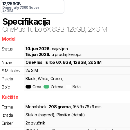
12
/
256
GB
Dimensity 7360 Super
2x SIM
Specifikacija
OnePlus
Turbo 6X 8GB, 128GB, 2x SIM
Model
tsm
10. jun 2026.
najavljen
Status
15. jun 2026.
u prodaji Evropa
OnePlus
Turbo 6X 8GB, 128GB, 2x SIM
Naziv
2x SIM
SIM slotovi
Black, White, Green,
Paleta
Crna
Zelena
Bela
Boje
Kućište
Monoblock
,
208
grama
,
165.9
x
76
x
9
mm
Forma
Staklo (napred), Plastika (detalji)
Izrada
2x zvučnik
Emiteri