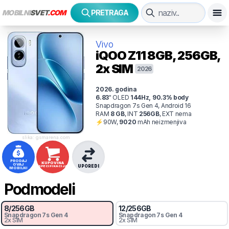
MOBILNI
SVET
.COM
PRETRAGA
Vivo
iQOO Z11
8GB, 256GB,
2x SIM
2026
2026
. godina
6.83
"
OLED
144
Hz
,
90.3
% body
Snapdragon 7s Gen 4, Android 16
RAM
8
GB
,
INT
256
GB
,
EXT
nema
⚡
90
W,
9020
mAh
neizmenjiva
slika: gsmarena.com
PRODAJ
KUPOVINA
OVAJ
UPOREDI
SPECIFIKACIJA
MOBILNI
Podmodeli
8
/
256
GB
12
/
256
GB
Snapdragon 7s Gen 4
Snapdragon 7s Gen 4
2x SIM
2x SIM