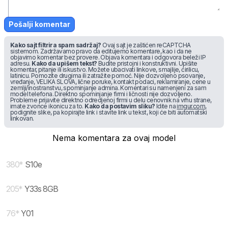
Pošalji komentar
Kako sajt filtrira spam sadržaj?
Ovaj sajt je zaštićen reCAPTCHA
sistemom. Zadržavamo pravo da editujemo komentare, kao i da ne
objavimo komentar bez provere. Objava komentara i odgovora beleži IP
adresu.
Kako da upišem tekst?
Budite pristojni i konstruktivni. Upišite
komentar, pitanje ili iskustvo. Možete ubacivati linkove, smajlije, ćirilicu,
latinicu. Pomozite drugima ili zatražite pomoć. Nije dozvoljeno psovanje,
vređanje, VELIKA SLOVA, lične poruke, kontakt podaci, reklamiranje, cene u
zemlji/inostranstvu, spominjanje admina. Komentari su namenjeni za sam
model telefona. Direktno spominjanje firmi i ličnosti nije dozvoljeno.
Probleme prijavite direktno odredjenoj firmi u delu cenovnik na vrhu strane,
imate zvonce ikonicu za to.
Kako da postavim sliku?
Idite na
imgur.com
,
podignite slike, pa kopirajte link i stavite link u tekst, koji će biti automatski
linkovan.
Nema komentara za ovaj model
380
*
S10e
205
*
Y33s 8GB
76
*
Y01