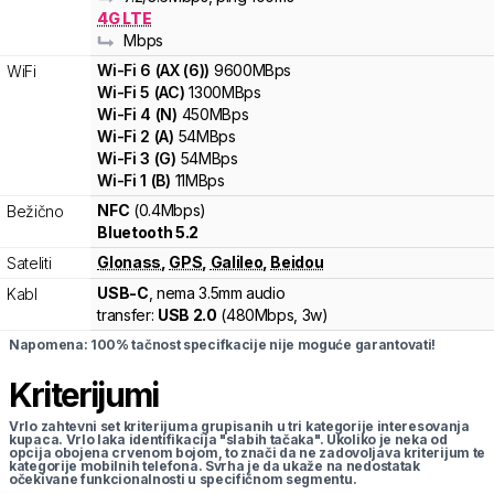
4G LTE
Mbps
Wi-Fi
6
(
AX (6)
)
9600
MBps
WiFi
Wi-Fi
5
(
AC
)
1300
MBps
Wi-Fi
4
(
N
)
450
MBps
Wi-Fi
2
(
A
)
54
MBps
Wi-Fi
3
(
G
)
54
MBps
Wi-Fi
1
(
B
)
11
MBps
NFC
(0.4Mbps)
Bežično
Bluetooth 5.2
Glonass
,
GPS
,
Galileo
,
Beidou
Sateliti
USB-C
, nema 3.5mm audio
Kabl
transfer:
USB 2.0
(
480Mbps,
3w
)
Napomena: 100% tačnost specifkacije nije moguće garantovati!
Kriterijumi
Vrlo zahtevni set kriterijuma grupisanih u tri kategorije interesovanja
kupaca. Vrlo laka identifikacija "slabih tačaka". Ukoliko je neka od
opcija obojena crvenom bojom, to znači da ne zadovoljava kriterijum te
kategorije mobilnih telefona. Svrha je da ukaže na nedostatak
očekivane funkcionalnosti u specifičnom segmentu.