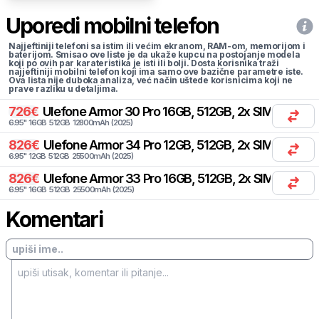
Uporedi mobilni telefon
Najjeftiniji telefoni sa istim ili većim ekranom, RAM-om, memorijom i
baterijom. Smisao ove liste je da ukaže kupcu na postojanje modela
koji po ovih par karateristika je isti ili bolji. Dosta korisnika traži
najjeftiniji mobilni telefon koji ima samo ove bazične parametre iste.
Ova lista nije duboka analiza, već način uštede korisnicima koji ne
prave razliku u detaljima.
726
€
Ulefone
Armor 30 Pro 16GB, 512GB, 2x SIM
6.95
"
16
GB
512
GB
12800
mAh
(
2025
)
826
€
Ulefone
Armor 34 Pro 12GB, 512GB, 2x SIM
6.95
"
12
GB
512
GB
25500
mAh
(
2025
)
826
€
Ulefone
Armor 33 Pro 16GB, 512GB, 2x SIM
6.95
"
16
GB
512
GB
25500
mAh
(
2025
)
Komentari