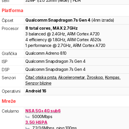
32MP f/2.0 25mm (wide) | HDR
selfi
Platforma
Qualcomm
Snapdragon 7s Gen 4
(4nm izrada)
Čipset
8
total cores
, MAX
2.7
GHz
Procesor
3
balanced
@
2.4
GHz,
ARM
Cortex
A720
4
efficiency
@
1.8
GHz,
ARM
Cortex
A520s
1
performance
@
2.7
GHz,
ARM
Cortex
A720
Qualcomm
Adreno
810
Grafička
Qualcomm
Snapdragon 7s
Gen 4
ISP
Qualcomm
Snapdragon 7s
Gen 4
DSP
Čitač otiska prsta
,
Akcelerometar
,
Žiroskop
,
Kompas
,
Senzori
Senzor blizine
Android 16
Operativni
Mreže
NSA 5G+4G sub6
Celularno
5000
Mbps
3.5G HSPA
7.2
/3.6
Mbps
, ping 100ms