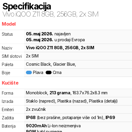
Specifikacija
Vivo
iQOO Z11 8GB, 256GB, 2x SIM
Model
v1l
05. maj 2026.
najavljen
Status
05. maj 2026.
u prodaji Evropa
Vivo
iQOO Z11 8GB, 256GB, 2x SIM
Naziv
2x SIM
SIM slotovi
Cosmic Black, Glacier Blue,
Paleta
Plava
Crna
Boje
Kućište
Monoblock
,
213
grama
,
163.7
x
76.2
x
8.3
mm
Forma
Staklo (napred), Plastika (nazad), Plastika (detalji)
Izrada
2x zvučnik
Emiteri
IP68
(bez prašine, potapanje više od 1m)
,
IP69
Zaštita
9020
mAh
Li-Ion
neizmenjiva
Baterija
90
W
kabl punjenje