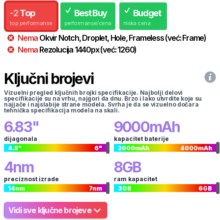
-
2
Top
Best Buy
Budget
top performanse
performanse/cena
niska cena
Nema
Okvir
Notch, Droplet, Hole, Frameless
(već:
Frame
)
Nema
Rezolucija
1440
px
(već:
1260
)
Ključni brojevi
Vizuelni pregled ključnih brojki specifikacije. Najbolji delovi
specifikacije su na vrhu, najgori da dnu. Brzo i lako utvrdite koje su
najjače i najslabije strane modela. Svrha je da se vizuelno dočara
tehnička specifikacija modela na skali.
6.83
"
9000
mAh
dijagonala
kapacitet baterije
4.5
"
6
"
2000
mAh
4000
mAh
4
nm
8
GB
preciznost izrade
ram kapacitet
14
nm
7
nm
3
GB
6
GB
Vidi sve ključne brojeve