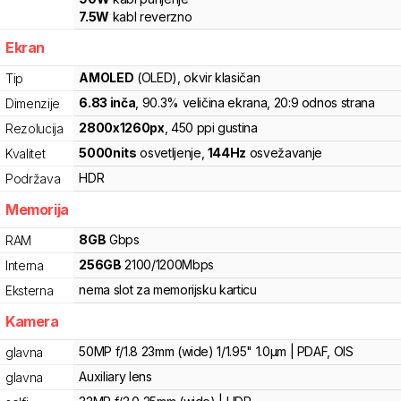
7.5
W
kabl reverzno
Ekran
AMOLED
(OLED)
, okvir klasičan
Tip
6.83
inča
, 90.3% veličina ekrana
, 20:9 odnos strana
Dimenzije
2800
x
1260
px
,
450
ppi gustina
Rezolucija
5000
nits
osvetljenje
,
144
Hz
osvežavanje
Kvalitet
HDR
Podržava
Memorija
8
GB
Gbps
RAM
256
GB
2100
/
1200
Mbps
Interna
nema slot za memorijsku karticu
Eksterna
Kamera
50MP f/1.8 23mm (wide) 1/1.95" 1.0µm | PDAF, OIS
glavna
Auxiliary lens
glavna