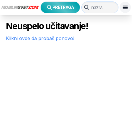
MOBILNI
SVET
.COM
PRETRAGA
Neuspelo učitavanje!
Klikni ovde da probaš ponovo!