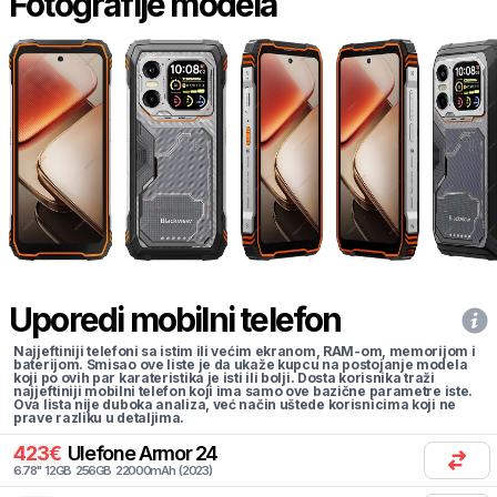
Fotografije modela
Uporedi mobilni telefon
Najjeftiniji telefoni sa istim ili većim ekranom, RAM-om, memorijom i
baterijom. Smisao ove liste je da ukaže kupcu na postojanje modela
koji po ovih par karateristika je isti ili bolji. Dosta korisnika traži
najjeftiniji mobilni telefon koji ima samo ove bazične parametre iste.
Ova lista nije duboka analiza, već način uštede korisnicima koji ne
prave razliku u detaljima.
423
€
Ulefone
Armor 24
6.78
"
12
GB
256
GB
22000
mAh
(
2023
)