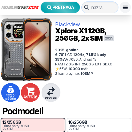
MOBILNI
SVET
.COM
PRETRAGA
Blackview
Xplore X1
12GB,
256GB, 2x SIM
2025
2025
. godina
6.78
"
LCD
120
Hz
,
71.5
% body
35
%
7050, Android 15
RAM
12
GB
,
INT
256
GB
,
EXT
SDXC
⚡
55
W,
10000
mAh
2
kamer
e
, max
108
MP
PRODAJ
KUPOVINA
OVAJ
UPOREDI
SPECIFIKACIJA
MOBILNI
Podmodeli
12
/
256
GB
16
/
256
GB
Dimensity
7050
Dimensity
7050
2x SIM
2x SIM