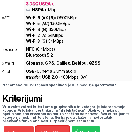
3.75G HSPA+
HSPA+
Mbps
Wi-Fi
6
(
AX (6)
)
9600
MBps
WiFi
Wi-Fi
5
(
AC
)
1300
MBps
Wi-Fi
4
(
N
)
450
MBps
Wi-Fi
2
(
A
)
54
MBps
Wi-Fi
3
(
G
)
54
MBps
NFC
(0.4Mbps)
Bežično
Bluetooth 5.2
Glonass
,
GPS
,
Galileo
,
Beidou
,
QZSS
Sateliti
USB-C
, nema 3.5mm audio
Kabl
transfer:
USB 2.0
(
480Mbps,
3w
)
Napomena: 100% tačnost specifkacije nije moguće garantovati!
Kriterijumi
Vrlo zahtevni set kriterijuma grupisanih u tri kategorije interesovanja
kupaca. Vrlo laka identifikacija "slabih tačaka". Ukoliko je neka od
opcija obojena crvenom bojom, to znači da ne zadovoljava kriterijum te
kategorije mobilnih telefona. Svrha je da ukaže na nedostatak
očekivane funkcionalnosti u specifičnom segmentu.