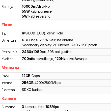
10000
mAh
Li-Po
Baterija
55
W
kabl punjenje
5
W
kabl reverzno
Ekran
IPS LCD
(LCD)
, okvir Hole
Tip
6.78
inča
, 71.5% veličina ekrana
Dimenzije
Secondary display: 2.01 inches, 240 x 296 pixels
2460
x
1080
px
,
396
ppi gustina
Rezolucija
700
nits
osvetljenje
,
120
Hz
osvežavanje
Kvalitet
Memorija
12
GB
Gbps
RAM
256
GB
4200
/
2800
Mbps
Interna
SDXC
kartica
Eksterna
Kamere
3
kamera
,
foto
108
Mpx
Sumarno