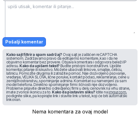
Pošalji komentar
Kako sajt filtrira spam sadržaj?
Ovaj sajt je zaštićen reCAPTCHA
sistemom. Zadržavamo pravo da editujemo komentare, kao i da ne
objavimo komentar bez provere. Objava komentara i odgovora beleži IP
adresu.
Kako da upišem tekst?
Budite pristojni i konstruktivni. Upišite
komentar, pitanje ili iskustvo. Možete ubacivati linkove, smajlije, ćirilicu,
latinicu. Pomozite drugima ili zatražite pomoć. Nije dozvoljeno psovanje,
vređanje, VELIKA SLOVA, lične poruke, kontakt podaci, reklamiranje, cene u
zemlji/inostranstvu, spominjanje admina. Komentari su namenjeni za sam
model telefona. Direktno spominjanje firmi i ličnosti nije dozvoljeno.
Probleme prijavite direktno odredjenoj firmi u delu cenovnik na vrhu strane,
imate zvonce ikonicu za to.
Kako da postavim sliku?
Idite na
imgur.com
,
podignite slike, pa kopirajte link i stavite link u tekst, koji će biti automatski
linkovan.
Nema komentara za ovaj model