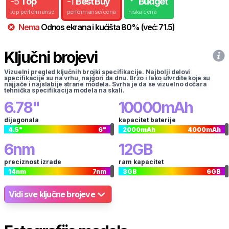
-
5
Top
-
1
Best Buy
Budget
top performanse
performanse/cena
niska cena
Nema
Odnos ekrana i kućišta
80
%
(već:
71.5
)
Ključni brojevi
Vizuelni pregled ključnih brojki specifikacije. Najbolji delovi
specifikacije su na vrhu, najgori da dnu. Brzo i lako utvrdite koje su
najjače i najslabije strane modela. Svrha je da se vizuelno dočara
tehnička specifikacija modela na skali.
6.78
"
10000
mAh
dijagonala
kapacitet baterije
4.5
"
6
"
2000
mAh
4000
mAh
6
nm
12
GB
preciznost izrade
ram kapacitet
14
nm
7
nm
3
GB
6
GB
Vidi sve ključne brojeve