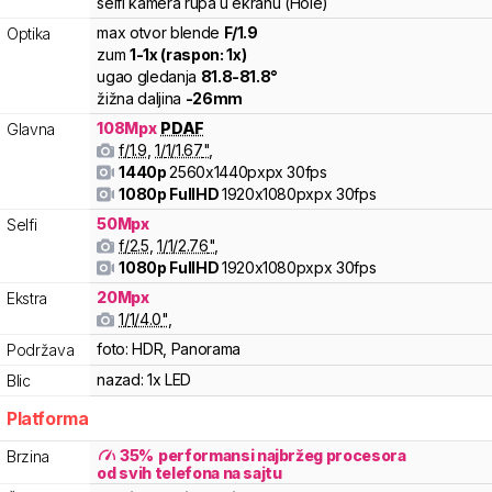
selfi kamera rupa u ekranu (Hole)
max otvor blende
F/
1.9
Optika
zum
1
-
1
x (raspon:
1
x)
ugao gledanja
81.8
-
81.8
°
žižna daljina
-
26
mm
108
Mpx
PDAF
Glavna
f/
1.9
,
1/
1/1.67
"
,
1440p
2560x1440pxpx
30fps
1080p FullHD
1920x1080pxpx
30fps
50
Mpx
Selfi
f/
2.5
,
1/
1/2.76
"
,
1080p FullHD
1920x1080pxpx
30fps
20
Mpx
Ekstra
1/
1/4.0
"
,
foto:
HDR, Panorama
Podržava
nazad:
1x LED
Blic
Platforma
35
%
performansi najbržeg procesora
Brzina
od svih telefona na sajtu