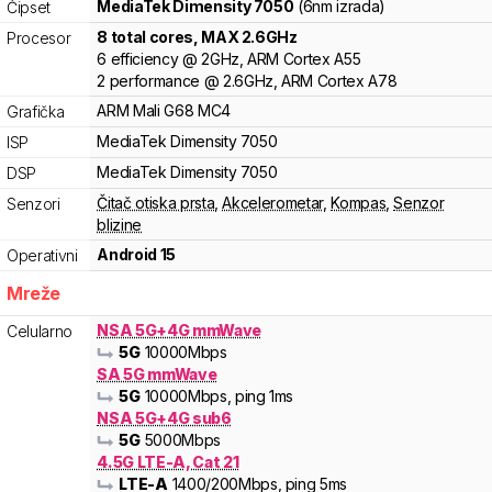
MediaTek
Dimensity
7050
(6nm izrada)
Čipset
8
total cores
, MAX
2.6
GHz
Procesor
6
efficiency
@
2
GHz,
ARM
Cortex
A55
2
performance
@
2.6
GHz,
ARM
Cortex
A78
ARM
Mali
G68 MC4
Grafička
MediaTek
Dimensity
7050
ISP
MediaTek
Dimensity
7050
DSP
Čitač otiska prsta
,
Akcelerometar
,
Kompas
,
Senzor
Senzori
blizine
Android 15
Operativni
Mreže
NSA 5G+4G mmWave
Celularno
5G
10000
Mbps
SA 5G mmWave
5G
10000
Mbps
, ping 1ms
NSA 5G+4G sub6
5G
5000
Mbps
4.5G LTE-A, Cat 21
LTE-A
1400
/200
Mbps
, ping 5ms