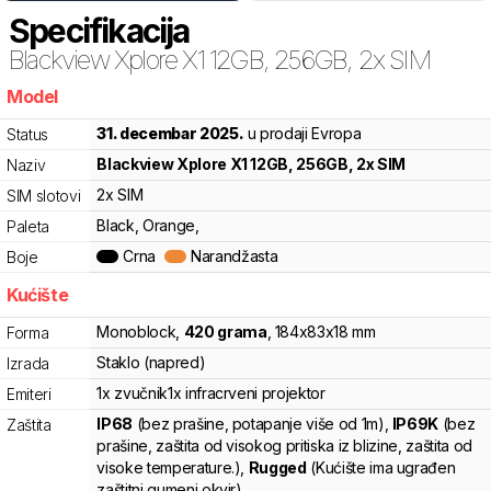
Specifikacija
Blackview
Xplore X1 12GB, 256GB, 2x SIM
Model
w6y
31. decembar 2025.
u prodaji Evropa
Status
Blackview
Xplore X1 12GB, 256GB, 2x SIM
Naziv
2x SIM
SIM slotovi
Black, Orange,
Paleta
Crna
Narandžasta
Boje
Kućište
Monoblock
,
420
grama
,
184
x
83
x
18
mm
Forma
Staklo (napred)
Izrada
1x zvučnik
1x infracrveni projektor
Emiteri
IP68
(bez prašine, potapanje više od 1m)
,
IP69K
(bez
Zaštita
prašine, zaštita od visokog pritiska iz blizine, zaštita od
visoke temperature.)
,
Rugged
(Kućište ima ugrađen
zaštitni gumeni okvir)