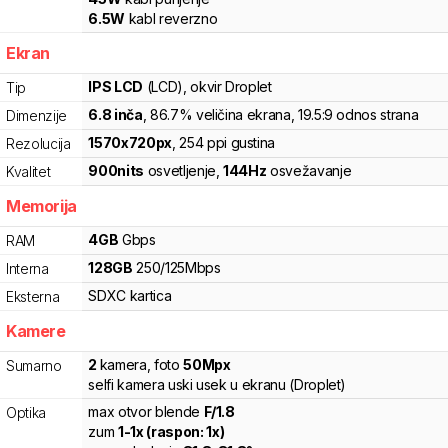
6.5
W
kabl reverzno
Ekran
IPS LCD
(LCD)
, okvir Droplet
Tip
6.8
inča
, 86.7% veličina ekrana
, 19.5:9 odnos strana
Dimenzije
1570
x
720
px
,
254
ppi gustina
Rezolucija
900
nits
osvetljenje
,
144
Hz
osvežavanje
Kvalitet
Memorija
4
GB
Gbps
RAM
128
GB
250
/
125
Mbps
Interna
SDXC
kartica
Eksterna
Kamere
2
kamera
,
foto
50
Mpx
Sumarno
selfi kamera uski usek u ekranu (Droplet)
max otvor blende
F/
1.8
Optika
zum
1
-
1
x (raspon:
1
x)