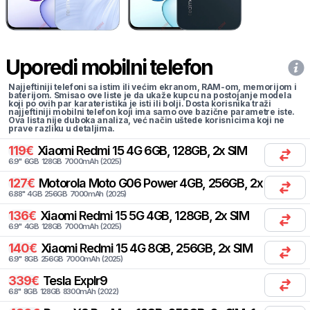
Uporedi mobilni telefon
Najjeftiniji telefoni sa istim ili većim ekranom, RAM-om, memorijom i
baterijom. Smisao ove liste je da ukaže kupcu na postojanje modela
koji po ovih par karateristika je isti ili bolji. Dosta korisnika traži
najjeftiniji mobilni telefon koji ima samo ove bazične parametre iste.
Ova lista nije duboka analiza, već način uštede korisnicima koji ne
prave razliku u detaljima.
119
€
Xiaomi
Redmi 15 4G 6GB, 128GB, 2x SIM
6.9
"
6
GB
128
GB
7000
mAh
(
2025
)
127
€
Motorola
Moto G06 Power 4GB, 256GB, 2x SIM
6.88
"
4
GB
256
GB
7000
mAh
(
2025
)
136
€
Xiaomi
Redmi 15 5G 4GB, 128GB, 2x SIM
6.9
"
4
GB
128
GB
7000
mAh
(
2025
)
140
€
Xiaomi
Redmi 15 4G 8GB, 256GB, 2x SIM
6.9
"
8
GB
256
GB
7000
mAh
(
2025
)
339
€
Tesla
Explr9
6.8
"
8
GB
128
GB
8300
mAh
(
2022
)