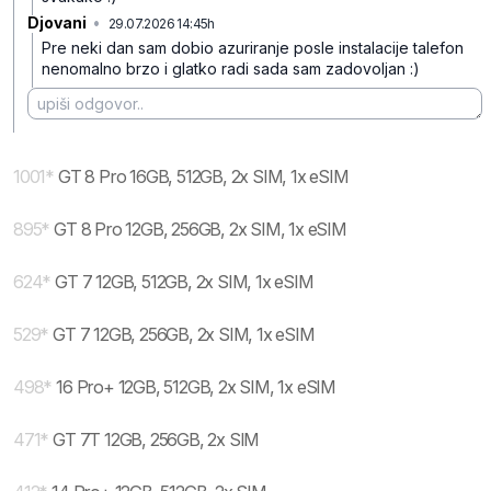
Djovani
•
29.07.2026 14:45h
vzzhq75c9lj86kf
Pre neki dan sam dobio azuriranje posle instalacije talefon
nenomalno brzo i glatko radi sada sam zadovoljan :)
1001
*
GT 8 Pro 16GB, 512GB, 2x SIM, 1x eSIM
895
*
GT 8 Pro 12GB, 256GB, 2x SIM, 1x eSIM
624
*
GT 7 12GB, 512GB, 2x SIM, 1x eSIM
529
*
GT 7 12GB, 256GB, 2x SIM, 1x eSIM
498
*
16 Pro+ 12GB, 512GB, 2x SIM, 1x eSIM
471
*
GT 7T 12GB, 256GB, 2x SIM