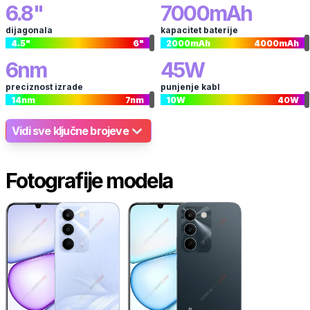
6.8
"
7000
mAh
dijagonala
kapacitet baterije
4.5
"
6
"
2000
mAh
4000
mAh
6
nm
45
W
preciznost izrade
punjenje kabl
14
nm
7
nm
10
W
40
W
Vidi sve ključne brojeve
Fotografije modela