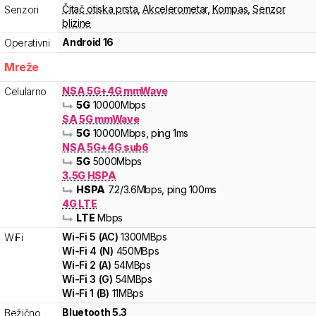
Čitač otiska prsta
,
Akcelerometar
,
Kompas
,
Senzor
Senzori
blizine
Android 16
Operativni
Mreže
NSA 5G+4G mmWave
Celularno
5G
10000
Mbps
SA 5G mmWave
5G
10000
Mbps
, ping 1ms
NSA 5G+4G sub6
5G
5000
Mbps
3.5G HSPA
HSPA
7.2
/3.6
Mbps
, ping 100ms
4G LTE
LTE
Mbps
Wi-Fi
5
(
AC
)
1300
MBps
WiFi
Wi-Fi
4
(
N
)
450
MBps
Wi-Fi
2
(
A
)
54
MBps
Wi-Fi
3
(
G
)
54
MBps
Wi-Fi
1
(
B
)
11
MBps
Bluetooth 5.3
Bežično