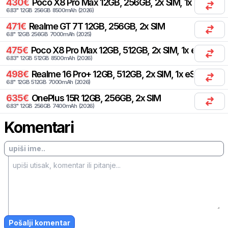
430
€
Poco
X8 Pro Max 12GB, 256GB, 2x SIM, 1x eSIM
6.83
"
12
GB
256
GB
8500
mAh
(
2026
)
471
€
Realme
GT 7T 12GB, 256GB, 2x SIM
6.8
"
12
GB
256
GB
7000
mAh
(
2025
)
475
€
Poco
X8 Pro Max 12GB, 512GB, 2x SIM, 1x eSIM
6.83
"
12
GB
512
GB
8500
mAh
(
2026
)
498
€
Realme
16 Pro+ 12GB, 512GB, 2x SIM, 1x eSIM
6.8
"
12
GB
512
GB
7000
mAh
(
2026
)
635
€
OnePlus
15R 12GB, 256GB, 2x SIM
6.83
"
12
GB
256
GB
7400
mAh
(
2026
)
Komentari
Pošalji komentar