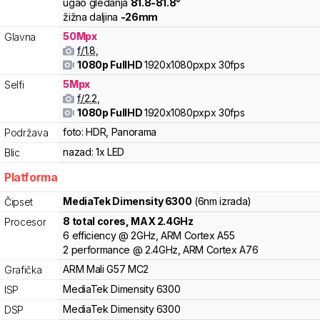
ugao gledanja
81.8
-
81.8
°
žižna daljina
-
26
mm
50
Mpx
Glavna
f/
1.8
,
1080p FullHD
1920x1080pxpx
30fps
5
Mpx
Selfi
f/
2.2
,
1080p FullHD
1920x1080pxpx
30fps
foto:
HDR, Panorama
Podržava
nazad:
1x LED
Blic
Platforma
MediaTek
Dimensity 6300
(6nm izrada)
Čipset
8
total cores
, MAX
2.4
GHz
Procesor
6
efficiency
@
2
GHz,
ARM
Cortex
A55
2
performance
@
2.4
GHz,
ARM
Cortex
A76
ARM
Mali
G57 MC2
Grafička
MediaTek
Dimensity
6300
ISP
MediaTek
Dimensity
6300
DSP