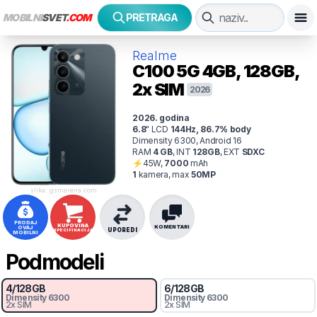
MOBILNI
SVET
.COM
PRETRAGA
Realme
C100 5G
4GB, 128GB,
2x SIM
2026
2026
. godina
6.8
"
LCD
144
Hz
,
86.7
% body
Dimensity 6300, Android 16
RAM
4
GB
,
INT
128
GB
,
EXT
SDXC
⚡
45
W,
7000
mAh
1
kamer
a
, max
50
MP
slika: gsmarena.com
PRODAJ
KUPOVINA
KOMENTARI
OVAJ
UPOREDI
SPECIFIKACIJA
MOBILNI
Podmodeli
4
/
128
GB
6
/
128
GB
Dimensity 6300
Dimensity 6300
2x SIM
2x SIM