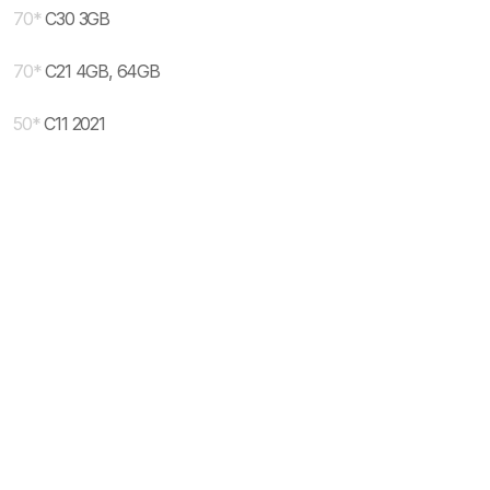
70
*
C30 3GB
70
*
C21 4GB, 64GB
50
*
C11 2021
* maloprodajna cena sa uključenim PDV-om.
Uslovi korišćenja
Mail:
Dinarske cene modela se dele sa prodajnim
mobilnisvet.com@gmail.com - Sva prava
efektivnim kursom NBS koji se ažurira na svakih
rezervisana. © 2003-
2026
nekoliko dana. Plaćanje ISKLJUČIVO u dinarskoj
protivvrednosti.