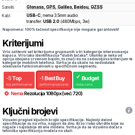
Glonass
,
GPS
,
Galileo
,
Beidou
,
QZSS
Sateliti
USB-C
, nema 3.5mm audio
Kabl
transfer:
USB 2.0
(
480Mbps,
3w
)
Napomena: 100% tačnost specifkacije nije moguće garantovati!
Kriterijumi
Vrlo zahtevni set kriterijuma grupisanih u tri kategorije interesovanja
kupaca. Vrlo laka identifikacija "slabih tačaka". Ukoliko je neka od
opcija obojena crvenom bojom, to znači da ne zadovoljava kriterijum te
kategorije mobilnih telefona. Svrha je da ukaže na nedostatak
očekivane funkcionalnosti u specifičnom segmentu.
-
5
Top
-
1
Best Buy
Budget
top performanse
performanse/cena
niska cena
Nema
Rezolucija
1080
px
(već:
720
)
Ključni brojevi
Vizuelni pregled ključnih brojki specifikacije. Najbolji delovi
specifikacije su na vrhu, najgori da dnu. Brzo i lako utvrdite koje su
najjače i najslabije strane modela. Svrha je da se vizuelno dočara
tehnička specifikacija modela na skali.