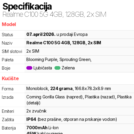
Specifikacija
Realme
C100 5G 4GB, 128GB, 2x SIM
Model
xqy
07. april 2026.
u prodaji Evropa
Status
Realme
C100 5G 4GB, 128GB, 2x SIM
Naziv
2x SIM
SIM slotovi
Blooming Purple, Sprouting Green,
Paleta
Ljubičasta
Zelena
Boje
Kućište
Monoblock
,
224
grama
,
166.8
x
78.2
x
8.9
mm
Forma
Corning Gorilla Glass (napred), Plastika (nazad), Plastika
Izrada
(detalji)
2x zvučnik
Emiteri
IP64
(bez prašine, otporan na prskanje vodom)
Zaštita
7000
mAh
Li-Ion
Baterija
45
W
kabl punjenje