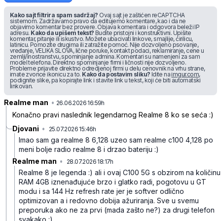
Kako sajt filtrira spam sadržaj?
Ovaj sajt je zaštićen reCAPTCHA
sistemom. Zadržavamo pravo da editujemo komentare, kao i da ne
objavimo komentar bez provere. Objava komentara i odgovora beleži IP
adresu.
Kako da upišem tekst?
Budite pristojni i konstruktivni. Upišite
komentar, pitanje ili iskustvo. Možete ubacivati linkove, smajlije, ćirilicu,
latinicu. Pomozite drugima ili zatražite pomoć. Nije dozvoljeno psovanje,
vređanje, VELIKA SLOVA, lične poruke, kontakt podaci, reklamiranje, cene u
zemlji/inostranstvu, spominjanje admina. Komentari su namenjeni za sam
model telefona. Direktno spominjanje firmi i ličnosti nije dozvoljeno.
Probleme prijavite direktno odredjenoj firmi u delu cenovnik na vrhu strane,
imate zvonce ikonicu za to.
Kako da postavim sliku?
Idite na
imgur.com
,
podignite slike, pa kopirajte link i stavite link u tekst, koji će biti automatski
linkovan.
Realme man
•
n5f0t6s57rvy9sq
26.06.2026 16:59h
Konačno pravi naslednik legendarnog Realme 8 ko se seća :)
Djovani
•
25.07.2026 15:46h
v7qj25v8n2r3nkm
Imao sam ga realme 8 6,128 uzeo sam realme c100 4,128 po
meni bolje radio realme 8 i drzao bateriju :)
Realme man
•
28.07.2026 18:17h
ptkk36jl74xxrtb
Realme 8 je legenda :) ali i ovaj C100 5G s obzirom na količinu
RAM 4GB iznenađujuće brzo i glatko radi, pogotovu u GT
modu i sa 144 Hz refresh rate jer je softver odlično
optimizovan a i redovno dobija ažuriranja. Sve u svemu
preporuka ako ne za prvi (mada zašto ne?) za drugi telefon
svakako :)