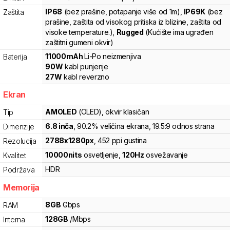
IP68
(bez prašine, potapanje više od 1m)
,
IP69K
(bez
Zaštita
prašine, zaštita od visokog pritiska iz blizine, zaštita od
visoke temperature.)
,
Rugged
(Kućište ima ugrađen
zaštitni gumeni okvir)
11000
mAh
Li-Po
neizmenjiva
Baterija
90
W
kabl punjenje
27
W
kabl reverzno
Ekran
AMOLED
(OLED)
, okvir klasičan
Tip
6.8
inča
, 90.2% veličina ekrana
, 19.5:9 odnos strana
Dimenzije
2788
x
1280
px
,
452
ppi gustina
Rezolucija
10000
nits
osvetljenje
,
120
Hz
osvežavanje
Kvalitet
HDR
Podržava
Memorija
8
GB
Gbps
RAM
128
GB
/
Mbps
Interna