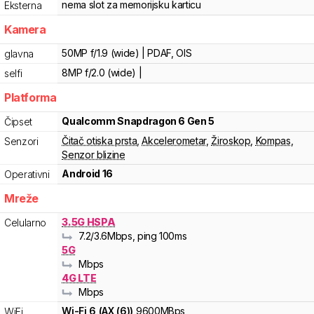
nema slot za memorijsku karticu
Eksterna
Kamera
50MP f/1.9 (wide) | PDAF, OIS
glavna
8MP f/2.0 (wide) |
selfi
Platforma
Qualcomm
Snapdragon 6 Gen 5
Čipset
Čitač otiska prsta
,
Akcelerometar
,
Žiroskop
,
Kompas
,
Senzori
Senzor blizine
Android 16
Operativni
Mreže
3.5G HSPA
Celularno
7.2
/3.6
Mbps
, ping 100ms
5G
Mbps
4G LTE
Mbps
Wi-Fi
6
(
AX (6)
)
9600
MBps
WiFi