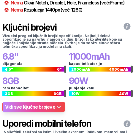
Nema
Okvir
Notch, Droplet, Hole, Frameless
(već:
Frame
)
Nema
Rezolucija
1440
px
(već:
1280
)
Ključni brojevi
Vizuelni pregled ključnih brojki specifikacije. Najbolji delovi
specifikacije su na vrhu, najgori da dnu. Brzo i lako utvrdite koje su
najjače i najslabije strane modela. Svrha je da se vizuelno dočara
tehnička specifikacija modela na skali.
6.8
"
11000
mAh
dijagonala
kapacitet baterije
4.5
"
6
"
2000
mAh
4000
mAh
8
GB
90
W
ram kapacitet
punjenje kabl
3
GB
6
GB
10
W
40
W
Vidi sve ključne brojeve
Uporedi mobilni telefon
Najjeftiniji telefoni sa istim ili većim ekranom, RAM-om, memorijom i