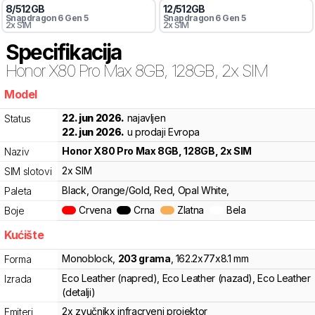
8
/
512
GB
12
/
512
GB
Snapdragon 6 Gen 5
Snapdragon 6 Gen 5
2x SIM
2x SIM
Specifikacija
Honor
X80 Pro Max 8GB, 128GB, 2x SIM
Model
yls
22. jun 2026.
najavljen
Status
22. jun 2026.
u prodaji Evropa
Honor
X80 Pro Max 8GB, 128GB, 2x SIM
Naziv
2x SIM
SIM slotovi
Black, Orange/Gold, Red, Opal White,
Paleta
Crvena
Crna
Zlatna
Bela
Boje
Kućište
Monoblock
,
203
grama
,
162.2
x
77
x
8.1
mm
Forma
Eco Leather (napred), Eco Leather (nazad), Eco Leather
Izrada
(detalji)
2x zvučnik
x infracrveni projektor
Emiteri