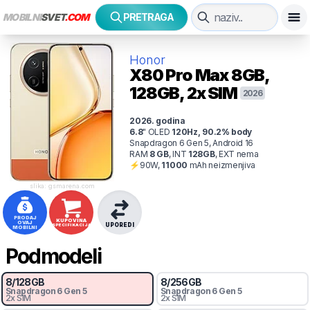
MOBILNI
SVET
.COM
PRETRAGA
Honor
X80 Pro Max
8GB,
128GB, 2x SIM
2026
2026
. godina
6.8
"
OLED
120
Hz
,
90.2
% body
Snapdragon 6 Gen 5, Android 16
RAM
8
GB
,
INT
128
GB
,
EXT
nema
⚡
90
W,
11000
mAh
neizmenjiva
slika: gsmarena.com
PRODAJ
KUPOVINA
OVAJ
UPOREDI
SPECIFIKACIJA
MOBILNI
Podmodeli
8
/
128
GB
8
/
256
GB
Snapdragon 6 Gen 5
Snapdragon 6 Gen 5
2x SIM
2x SIM