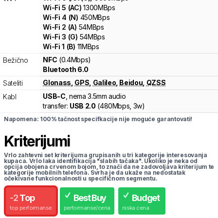
Wi-Fi
5
(
AC
)
1300
MBps
Wi-Fi
4
(
N
)
450
MBps
Wi-Fi
2
(
A
)
54
MBps
Wi-Fi
3
(
G
)
54
MBps
Wi-Fi
1
(
B
)
11
MBps
NFC
(0.4Mbps)
Bežično
Bluetooth 6.0
Glonass
,
GPS
,
Galileo
,
Beidou
,
QZSS
Sateliti
USB-C
, nema 3.5mm audio
Kabl
transfer:
USB 2.0
(
480Mbps,
3w
)
Napomena: 100% tačnost specifkacije nije moguće garantovati!
Kriterijumi
Vrlo zahtevni set kriterijuma grupisanih u tri kategorije interesovanja
kupaca. Vrlo laka identifikacija "slabih tačaka". Ukoliko je neka od
opcija obojena crvenom bojom, to znači da ne zadovoljava kriterijum te
kategorije mobilnih telefona. Svrha je da ukaže na nedostatak
očekivane funkcionalnosti u specifičnom segmentu.
-
2
Top
Best Buy
Budget
top performanse
performanse/cena
niska cena