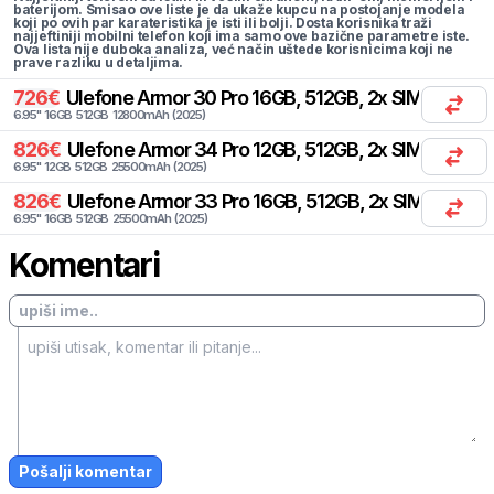
baterijom. Smisao ove liste je da ukaže kupcu na postojanje modela
koji po ovih par karateristika je isti ili bolji. Dosta korisnika traži
najjeftiniji mobilni telefon koji ima samo ove bazične parametre iste.
Ova lista nije duboka analiza, već način uštede korisnicima koji ne
prave razliku u detaljima.
726
€
Ulefone
Armor 30 Pro 16GB, 512GB, 2x SIM
6.95
"
16
GB
512
GB
12800
mAh
(
2025
)
826
€
Ulefone
Armor 34 Pro 12GB, 512GB, 2x SIM
6.95
"
12
GB
512
GB
25500
mAh
(
2025
)
826
€
Ulefone
Armor 33 Pro 16GB, 512GB, 2x SIM
6.95
"
16
GB
512
GB
25500
mAh
(
2025
)
Komentari
Pošalji komentar