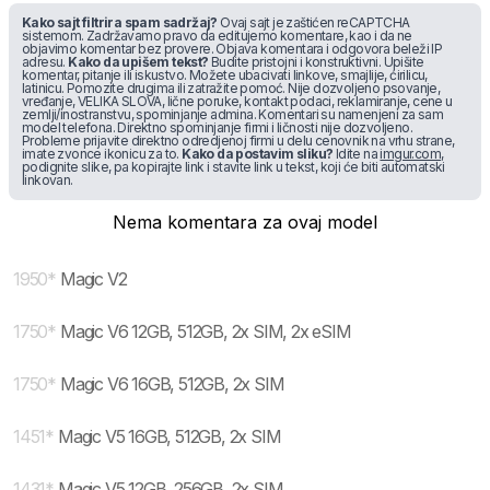
Kako sajt filtrira spam sadržaj?
Ovaj sajt je zaštićen reCAPTCHA
sistemom. Zadržavamo pravo da editujemo komentare, kao i da ne
objavimo komentar bez provere. Objava komentara i odgovora beleži IP
adresu.
Kako da upišem tekst?
Budite pristojni i konstruktivni. Upišite
komentar, pitanje ili iskustvo. Možete ubacivati linkove, smajlije, ćirilicu,
latinicu. Pomozite drugima ili zatražite pomoć. Nije dozvoljeno psovanje,
vređanje, VELIKA SLOVA, lične poruke, kontakt podaci, reklamiranje, cene u
zemlji/inostranstvu, spominjanje admina. Komentari su namenjeni za sam
model telefona. Direktno spominjanje firmi i ličnosti nije dozvoljeno.
Probleme prijavite direktno odredjenoj firmi u delu cenovnik na vrhu strane,
imate zvonce ikonicu za to.
Kako da postavim sliku?
Idite na
imgur.com
,
podignite slike, pa kopirajte link i stavite link u tekst, koji će biti automatski
linkovan.
Nema komentara za ovaj model
1950
*
Magic V2
1750
*
Magic V6 12GB, 512GB, 2x SIM, 2x eSIM
1750
*
Magic V6 16GB, 512GB, 2x SIM
1451
*
Magic V5 16GB, 512GB, 2x SIM
1431
*
Magic V5 12GB, 256GB, 2x SIM