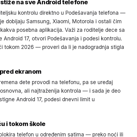
 stiže na sve Android telefone
teljsku kontrolu direktno u Podešavanja telefona —
je dobijaju Samsung, Xiaomi, Motorola i ostali čim
ikakva posebna aplikacija. Važi za roditelje dece sa
e Android 17, otvori Podešavanja i podesi kontrolu.
ači tokom 2026 — proveri da li je nadogradnja stigla
 pred ekranom
vremena dete provodi na telefonu, pa se uređaj
osnovna, ali najtraženija kontrola — i sada je deo
stigne Android 17, podesi dnevni limit u
u i tokom škole
lokira telefon u određenim satima — preko noći ili