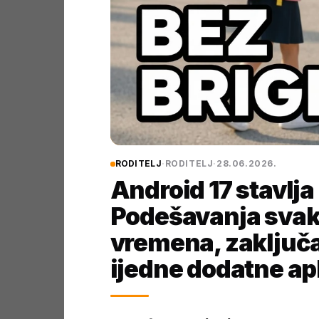
RODITELJ
·
RODITELJ
·
28.06.2026.
Android 17 stavlja
Podešavanja svak
vremena, zaključa
ijedne dodatne apl