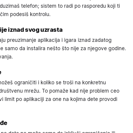
zimaš telefon; sistem to radi po rasporedu koji ti
 čim podesiš kontrolu.
ije iznad svog uzrasta
aju preuzimanje aplikacija i igara iznad zadatog
 samo da instalira nešto što nije za njegove godine.
vanja.
e
š ograničiti i koliko se troši na konkretnu
li društvenu mrežu. To pomaže kad nije problem ceo
vi limit po aplikaciji za one na kojima dete provodi
iđe