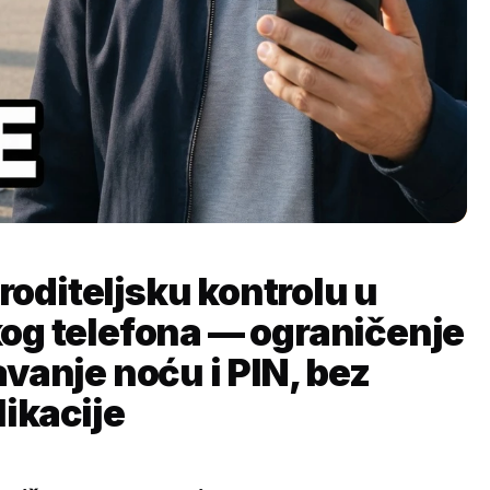
 roditeljsku kontrolu u
og telefona — ograničenje
vanje noću i PIN, bez
ikacije