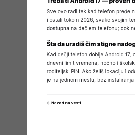
Treba ti Android 17 — proveri da
Sve ovo radi tek kad telefon pređe n
i ostali tokom 2026, svako svojim t
dostupna na dečjem telefonu; dok ne 
Šta da uradiš čim stigne nado
Kad dečji telefon dobije Android 17, o
dnevni limit vremena, noćno i školsko
roditeljski PIN. Ako želiš lokaciju i
je na jednom mestu, bez instaliranja 
← Nazad na vesti