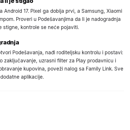
 li je stigao
a Android 17. Pixel ga dobija prvi, a Samsung, Xiaomi
empom. Proveri u Podešavanjima da li je nadogradnja
stigne, kontrole se neće pojaviti.
gradnja
tvori Podešavanja, nađi roditeljsku kontrolu i postavi:
 zaključavanje, uzrasni filter za Play prodavnicu i
 odobravanje kupovina, poveži nalog sa Family Link. Sve
dodatne aplikacije.