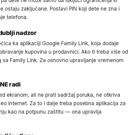
, pa dete ne može samo da isključi ograničenja ili
 ostaju zaključane. Postavi PIN koji dete ne zna i
nje telefona.
dublji nadzor
čica ka aplikaciji Google Family Link, koja dodaje
dobravanje kupovina u prodavnici. Ako ti treba više od
og sa Family Link. Za osnovno upravljanje vremenom
 NE radi
 ekranom, ali ne prati sadržaj poruka, ne otkriva
eo internet. Za to i dalje treba posebna aplikacija za
nju kao na potpunu zaštitu — ona upravlja