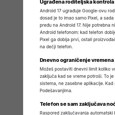
Ugrađena roditeljska kontrola
Android 17 ugrađuje Google-ovu rodi
dosad je to imao samo Pixel, a sada 
pređu na Android 17. Nije potrebna n
Android telefonom: kad telefon dobij
Pixel ga dobija prvi, ostali proizvođ
na dečji telefon.
Dnevno ograničenje vremena
Možeš postaviti dnevni limit koliko 
zaključa kad se vreme potroši. To je 
sistema, ne zasebne aplikacije. Kad 
Podešavanjima.
Telefon se sam zaključava noć
Raspored zaključavanja automatski b