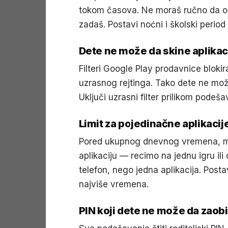
tokom časova. Ne moraš ručno da odu
zadaš. Postavi noćni i školski period
Dete ne može da skine aplikac
Filteri Google Play prodavnice blokir
uzrasnog rejtinga. Tako dete ne može
Uključi uzrasni filter prilikom podeša
Limit za pojedinačne aplikacij
Pored ukupnog dnevnog vremena, može
aplikaciju — recimo na jednu igru i
telefon, nego jedna aplikacija. Posta
najviše vremena.
PIN koji dete ne može da zaob