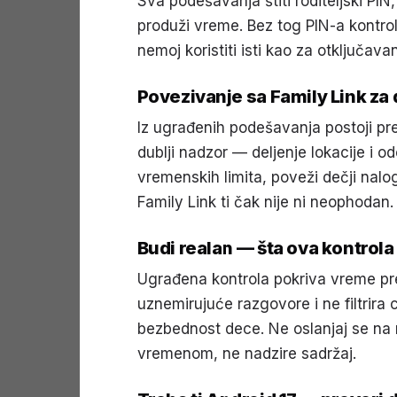
Sva podešavanja štiti roditeljski PIN
produži vreme. Bez tog PIN-a kontrole
nemoj koristiti isti kao za otključava
Povezivanje sa Family Link za 
Iz ugrađenih podešavanja postoji pre
dublji nadzor — deljenje lokacije i o
vremenskih limita, poveži dečji nal
Family Link ti čak nije ni neophodan.
Budi realan — šta ova kontrola
Ugrađena kontrola pokriva vreme pred
uznemirujuće razgovore i ne filtrira c
bezbednost dece. Ne oslanjaj se na 
vremenom, ne nadzire sadržaj.