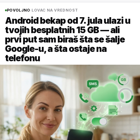
POVOLJNO
·
LOVAC NA VREDNOST
Android bekap od 7. jula ulazi u
tvojih besplatnih 15 GB — ali
prvi put sam biraš šta se šalje
Google-u, a šta ostaje na
telefonu