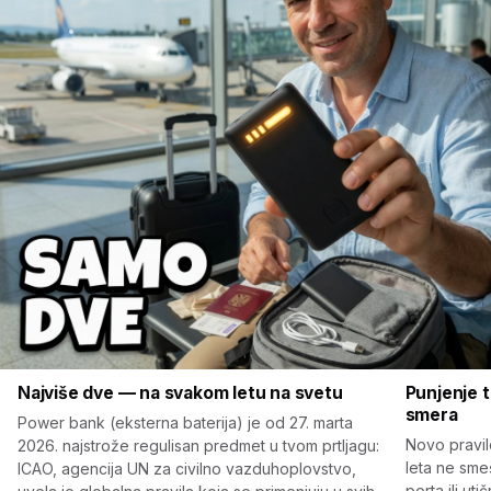
Najviše dve — na svakom letu na svetu
Punjenje 
smera
Power bank (eksterna baterija) je od 27. marta
Novo pravil
2026. najstrože regulisan predmet u tvom prtljagu:
leta ne sme
ICAO, agencija UN za civilno vazduhoplovstvo,
porta ili ut