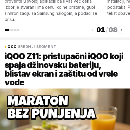
proverite u svojoj aplikaciji da li vas već čeka.
instalaciji
Izbor je stvaran i ima cenu: ko ne pristane, gubi
podataka. P
sinhronizaciju sa Samsung nalogom, a podaci se
tekst obave
brišu.
01
/
08
IQOO
·
SREDNJI SEGMENT
iQOO Z11: pristupačni iQOO koji
spaja džinovsku bateriju,
blistav ekran i zaštitu od vrele
vode