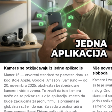
Kamere se otključavaju iz jedne aplikacije
Nije novo
sloboda
Matter 1.5 — otvoreni standard za pametan dom iza
Kamere i zv
kog stoje Apple, Google, Amazon i Samsung — od
ali te je sv
20. novembra 2025. obuhvata i bezbednosne
nalog. Ono 
kamere i video zvona. To znači da ista kamera
standard sp
može da se prikazuje u više aplikacija umesto da
jednu aplika
bude zaključana za jednu firmu, a promena je
zamenio gomi
globalna i stiže i do nas. Za sada u praksi radi u
jedan nalo
Samsungovoj SmartThings aplikaciji; ako tek