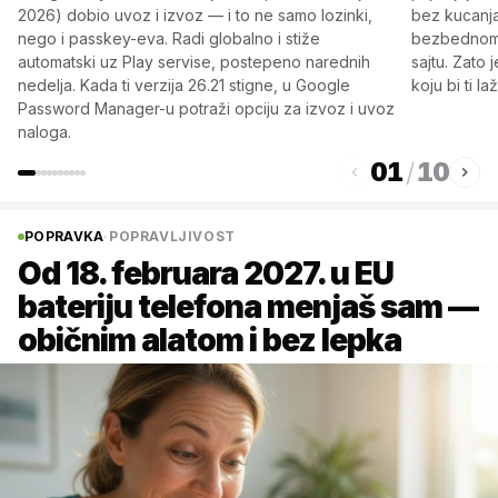
2026) dobio uvoz i izvoz — i to ne samo lozinki,
bez kucanja 
nego i passkey-eva. Radi globalno i stiže
bezbednom č
automatski uz Play servise, postepeno narednih
sajtu. Zato
nedelja. Kada ti verzija 26.21 stigne, u Google
koju bi ti la
Password Manager-u potraži opciju za izvoz i uvoz
naloga.
01
/
10
POPRAVKA
·
POPRAVLJIVOST
Od 18. februara 2027. u EU
bateriju telefona menjaš sam —
običnim alatom i bez lepka