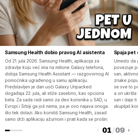
Samsung Health dobio pravog AI asistenta
Spaja pet 
Od 21. jula 2026. Samsung Health, aplikacija za
Umesto da g
zdravlje koju već ima na milione Galaxy telefona,
povezuje pe
dobija Samsung Health Assistant — razgovornog AI
san, aktivno
pomoćnika ugrađenog u samu aplikaciju.
znake poput
Predstavljen je dan uoči Galaxy Unpacked
se sve to p
događaja 22. jula, ali stiže zasebno, kao opciona
a on ukršta 
beta. Za sada radi samo za deo korisnika u SAD, u
san i daje 
Evropi i Srbiji ga još nema, pa je ovo najava onoga
skupljaš ko
što tek dolazi. Ako koristiš Samsung Health, zasad
samo drži aplikaciju ažurnom i prati kada se proširi.
01
/
09