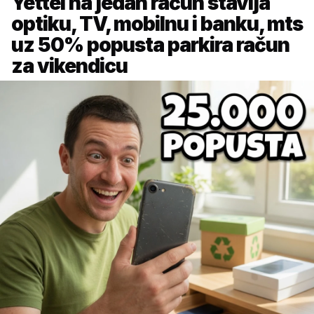
Yettel na jedan račun stavlja
optiku, TV, mobilnu i banku, mts
uz 50% popusta parkira račun
za vikendicu