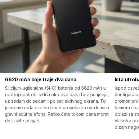
6620 mAh koje traje dva dana
Ista utrob
Silicijum-ugljenična (Si-C) baterija od 6620 mAh u
Ispod osvež
realnoj upotrebi izdrži oko dva dana bez punjenja,
konfiguraci
uz sedam do sedam i po sati aktivnog ekrana. To
promenjeni s
je vreme rada osetno iznad proseka za ovu klasu i
kamera i bat
glavni adut telefona. Retko ćete tokom dana morati
dolazi sa st
da tražite punjač.
vlasnika p
dizajn nego