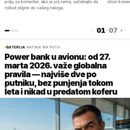
polju za komentar; ako je još nema, sačekajte da
istom komen
rollout stigne do vašeg naloga.
01
/
07
BATERIJA
·
RATNIK NA PUTU
Power bank u avionu: od 27.
marta 2026. važe globalna
pravila — najviše dve po
putniku, bez punjenja tokom
leta i nikad u predatom koferu