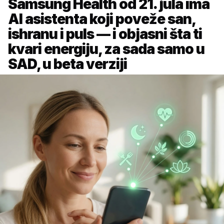
Samsung Health od 21. jula ima
AI asistenta koji poveže san,
ishranu i puls — i objasni šta ti
kvari energiju, za sada samo u
SAD, u beta verziji