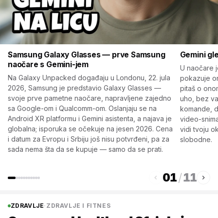
Samsung Galaxy Glasses — prve Samsung
Gemini gle
naočare s Gemini-jem
U naočare j
Na Galaxy Unpacked događaju u Londonu, 22. jula
pokazuje on
2026, Samsung je predstavio Galaxy Glasses —
pitaš o ono
svoje prve pametne naočare, napravljene zajedno
uho, bez va
sa Google-om i Qualcomm-om. Oslanjaju se na
komande, dik
Android XR platformu i Gemini asistenta, a najava je
video-snimak
globalna; isporuka se očekuje na jesen 2026. Cena
vidi tvoju o
i datum za Evropu i Srbiju još nisu potvrđeni, pa za
slobodne.
sada nema šta da se kupuje — samo da se prati.
01
/
11
ZDRAVLJE
·
ZDRAVLJE I FITNES