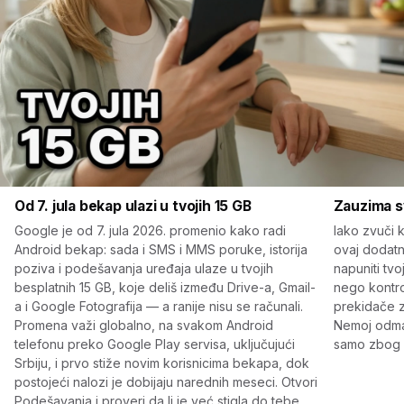
Od 7. jula bekap ulazi u tvojih 15 GB
Zauzima s
Google je od 7. jula 2026. promenio kako radi
Iako zvuči k
Android bekap: sada i SMS i MMS poruke, istorija
ovaj dodat
poziva i podešavanja uređaja ulaze u tvojih
napuniti tvo
besplatnih 15 GB, koje deliš između Drive-a, Gmail-
nego kontrol
a i Google Fotografija — a ranije nisu se računali.
prekidače z
Promena važi globalno, na svakom Android
Nemoj odmah
telefonu preko Google Play servisa, uključujući
samo zbog o
Srbiju, i prvo stiže novim korisnicima bekapa, dok
postojeći nalozi je dobijaju narednih meseci. Otvori
Podešavanja i proveri da li je već stigla do tebe.