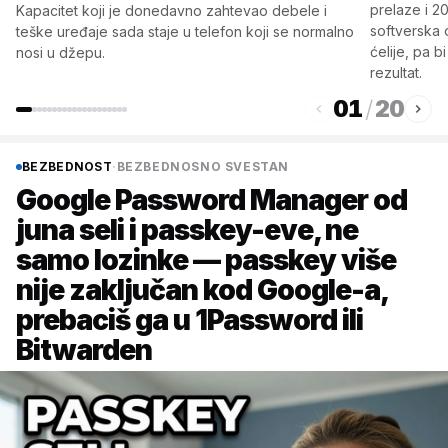
prelaze i 20
Kapacitet koji je donedavno zahtevao debele i
softverska o
teške uređaje sada staje u telefon koji se normalno
ćelije, pa 
nosi u džepu.
rezultat.
01
/
20
BEZBEDNOST
·
BEZBEDNOSNO SVESTAN
Google Password Manager od
juna seli i passkey-eve, ne
samo lozinke — passkey više
nije zaključan kod Google-a,
prebaciš ga u 1Password ili
Bitwarden