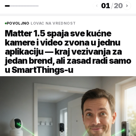
01
/
20
POVOLJNO
·
LOVAC NA VREDNOST
Matter 1.5 spaja sve kućne
kamere i video zvona u jednu
aplikaciju — kraj vezivanja za
jedan brend, ali zasad radi samo
u SmartThings-u