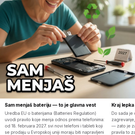
Sam menjaš bateriju — to je glavna vest
Kraj lepka
Uredba EU o baterijama (Batteries Regulation)
Do sada je 
uvodi pravilo koje menja odnos prema telefonima:
zagrevanje,
od 18. februara 2027. svi novi telefoni i tableti koji
— zato je z
se prodaju u Evropskoj uniji moraju biti napravljeni
pravila to z