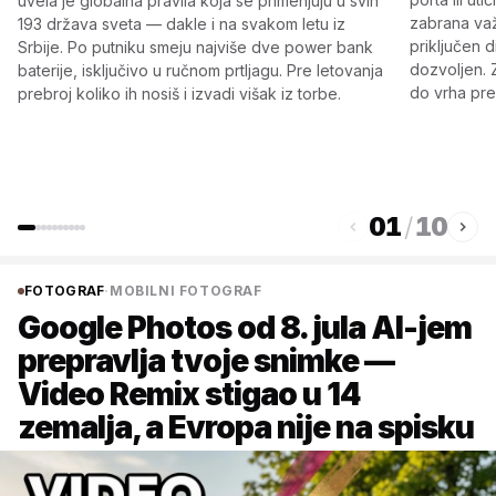
uvela je globalna pravila koja se primenjuju u svih
zabrana važ
193 država sveta — dakle i na svakom letu iz
priključen d
Srbije. Po putniku smeju najviše dve power bank
dozvoljen. 
baterije, isključivo u ručnom prtljagu. Pre letovanja
do vrha pre
prebroj koliko ih nosiš i izvadi višak iz torbe.
01
/
10
FOTOGRAF
·
MOBILNI FOTOGRAF
Google Photos od 8. jula AI-jem
prepravlja tvoje snimke —
Video Remix stigao u 14
zemalja, a Evropa nije na spisku