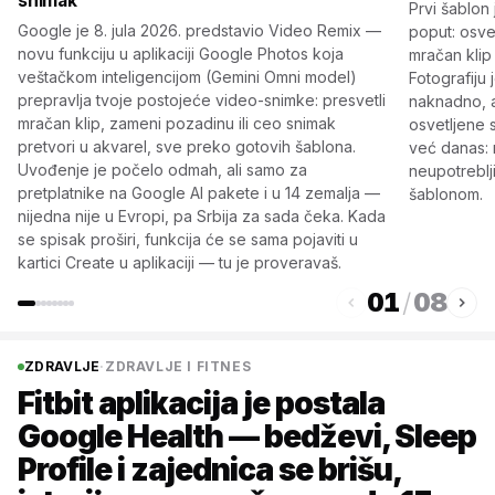
snimak
Prvi šablon 
Google je 8. jula 2026. predstavio Video Remix —
poput: osvet
novu funkciju u aplikaciji Google Photos koja
mračan klip 
veštačkom inteligencijom (Gemini Omni model)
Fotografiju 
prepravlja tvoje postojeće video-snimke: presvetli
naknadno, a
mračan klip, zameni pozadinu ili ceo snimak
osvetljene 
pretvori u akvarel, sve preko gotovih šablona.
već danas: n
Uvođenje je počelo odmah, ali samo za
neupotreblj
pretplatnike na Google AI pakete i u 14 zemalja —
šablonom.
nijedna nije u Evropi, pa Srbija za sada čeka. Kada
se spisak proširi, funkcija će se sama pojaviti u
kartici Create u aplikaciji — tu je proveravaš.
01
/
08
ZDRAVLJE
·
ZDRAVLJE I FITNES
Fitbit aplikacija je postala
Google Health — bedževi, Sleep
Profile i zajednica se brišu,