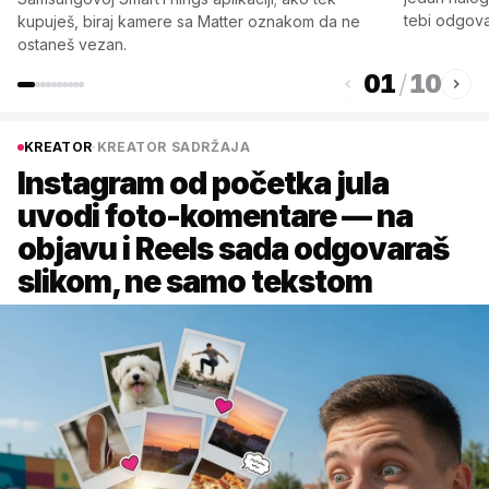
tebi odgova
kupuješ, biraj kamere sa Matter oznakom da ne
ostaneš vezan.
01
/
10
KREATOR
·
KREATOR SADRŽAJA
Instagram od početka jula
uvodi foto-komentare — na
objavu i Reels sada odgovaraš
slikom, ne samo tekstom