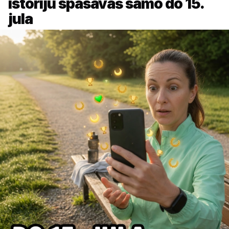
istoriju spasavaš samo do 15.
jula