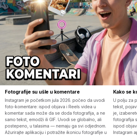
Fotografije su ušle u komentare
Kako se ko
Instagram je početkom jula 2026. počeo da uvodi
U polju za 
foto-komentare: ispod objava i Reels videa u
tekst, pojav
komentar sada može da se doda fotografija, a ne
je, izaberet
samo tekst, emodži ili GIF. Uvodi se globalno, ali
fotografija
postepeno, u talasima — nemaju ga svi odjednom.
ispod objave
Ažurirajte aplikaciju i potražite ikonicu fotografije u
Instagram ap