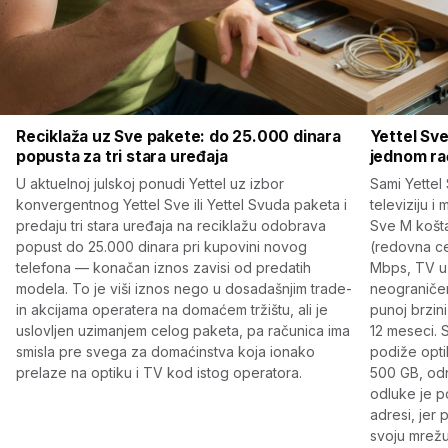
Reciklaža uz Sve pakete: do 25.000 dinara
Yettel Sve
popusta za tri stara uređaja
jednom ra
U aktuelnoj julskoj ponudi Yettel uz izbor
Sami Yettel 
konvergentnog Yettel Sve ili Yettel Svuda paketa i
televiziju i
predaju tri stara uređaja na reciklažu odobrava
Sve M košt
popust do 25.000 dinara pri kupovini novog
(redovna ce
telefona — konačan iznos zavisi od predatih
Mbps, TV uz
modela. To je viši iznos nego u dosadašnjim trade-
neograničen
in akcijama operatera na domaćem tržištu, ali je
punoj brzin
uslovljen uzimanjem celog paketa, pa računica ima
12 meseci. 
smisla pre svega za domaćinstva koja ionako
podiže opti
prelaze na optiku i TV kod istog operatora.
500 GB, od
odluke je p
adresi, jer
svoju mrežu