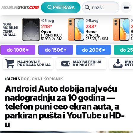
MOBILNI
SVET
.COM
PRETRAGA
5.avg
5.avg
NOVI
2118
*
238
*
MOBILNI
CENA
Oppo
Honor
SRBIJA
Find N6 16GB,
X7e 6GB,
X
512GB, 2x SIM
256GB, 2x SIM
1
do 100€*
do 150€*
do 200€*
do 2
NAJNOVIJE
MAX BATERIJA
MAX
PRODAJA SRBIJA
KAPACITET
INT
BIZNIS
·
POSLOVNI KORISNIK
Android Auto dobija najveću
nadogradnju za 10 godina —
telefon puni ceo ekran auta, a
parkiran pušta i YouTube u HD-
u