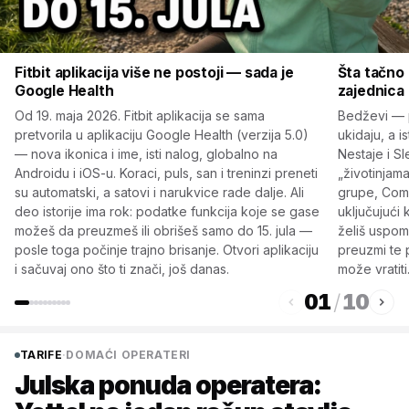
Fitbit aplikacija više ne postoji — sada je
Šta tačno 
Google Health
zajednica
Od 19. maja 2026. Fitbit aplikacija se sama
Bedževi — 
pretvorila u aplikaciju Google Health (verzija 5.0)
ukidaju, a i
— nova ikonica i ime, isti nalog, globalno na
Nestaje i S
Androidu i iOS-u. Koraci, puls, san i treninzi preneti
„životinjama
su automatski, a satovi i narukvice rade dalje. Ali
grupe, Comm
deo istorije ima rok: podatke funkcija koje se gase
uključujući 
možeš da preuzmeš ili obrišeš samo do 15. jula —
želiš uspome
posle toga počinje trajno brisanje. Otvori aplikaciju
preuzmi te p
i sačuvaj ono što ti znači, još danas.
može vratiti
01
/
10
TARIFE
·
DOMAĆI OPERATERI
Julska ponuda operatera: