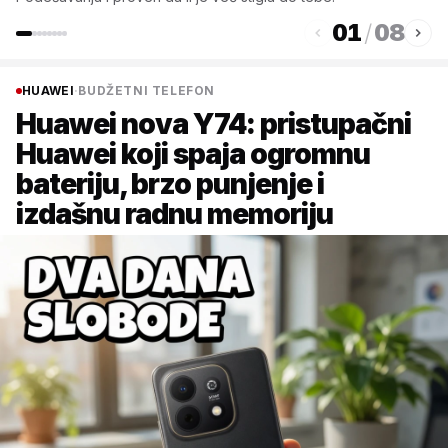
01
/
08
HUAWEI
·
BUDŽETNI TELEFON
Huawei nova Y74: pristupačni
Huawei koji spaja ogromnu
bateriju, brzo punjenje i
izdašnu radnu memoriju