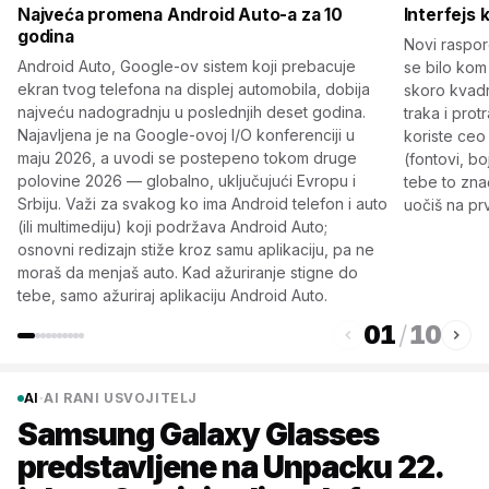
Najveća promena Android Auto-a za 10
Interfejs 
godina
Novi raspor
Android Auto, Google-ov sistem koji prebacuje
se bilo kom
ekran tvog telefona na displej automobila, dobija
skoro kvadr
najveću nadogradnju u poslednjih deset godina.
traka i pro
Najavljena je na Google-ovoj I/O konferenciji u
koriste ceo 
maju 2026, a uvodi se postepeno tokom druge
(fontovi, b
polovine 2026 — globalno, uključujući Evropu i
tebe to znači
Srbiju. Važi za svakog ko ima Android telefon i auto
uočiš na pr
(ili multimediju) koji podržava Android Auto;
osnovni redizajn stiže kroz samu aplikaciju, pa ne
moraš da menjaš auto. Kad ažuriranje stigne do
tebe, samo ažuriraj aplikaciju Android Auto.
01
/
10
AI
·
AI RANI USVOJITELJ
Samsung Galaxy Glasses
predstavljene na Unpacku 22.