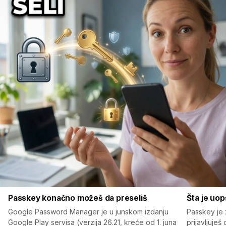
Passkey konačno možeš da preseliš
Šta je uo
Google Password Manager je u junskom izdanju
Passkey je 
Google Play servisa (verzija 26.21, kreće od 1. juna
prijavljuješ