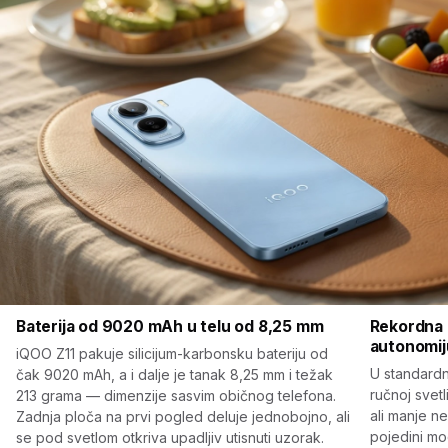
Baterija od 9020 mAh u telu od 8,25 mm
Rekordna 
autonomij
iQOO Z11 pakuje silicijum-karbonsku bateriju od
U standardn
čak 9020 mAh, a i dalje je tanak 8,25 mm i težak
ručnoj svetl
213 grama — dimenzije sasvim običnog telefona.
ali manje n
Zadnja ploča na prvi pogled deluje jednobojno, ali
pojedini mo
se pod svetlom otkriva upadljiv utisnuti uzorak.