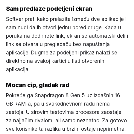
Sam predlaze podeljeni ekran
Softver prati kako prelazite između dve aplikacije i
sam nudi da ih otvori jednu pored druge. Kada u
porukama dodirnete link, ekran se automatski deli i
link se otvara u pregledaču bez napuštanja
aplikacije. Dugme za podeljeni prikaz nalazi se
direktno na svakoj kartici u listi otvorenih
aplikacija.
Mocan cip, gladak rad
Pokreće ga Snapdragon 8 Gen 5 uz izdašnih 16
GB RAM-a, pa u svakodnevnom radu nema
zastoja. U sirovim testovima procesora zaostaje
za najjačim rivalom, ali samo neznatno. Za gotovo
sve korisnike ta razlika u brzini ostaje neprimetna.