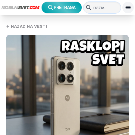
MOBILNI
SVET
.COM
PRETRAGA
← NAZAD NA VESTI