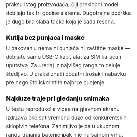
praksu istog proizvođača, čiji preklopni modeli
dobijaju tek tri godine sistema. Dugotrajna podrška
je dugo bila slaba tačka koja je sada rešena.
Kutija bez punjaca i maske
U pakovanju nema ni punjača ni zaštitne maske —
dobijate samo USB-C kabl, alat za SIM karticu i
uputstva. Za uređaj iz najvišeg ranga to deluje
štedljivo. U praksi znači dodatni trošak i nabavku
pre nego što iskoristite najbrže punjenje.
Najduze traje pri gledanju snimaka
U testu reprodukcije videa na glavnom ekranu
izdržava oko sat vremena duže od konkurentskih
sklopivih telefona. Zanimljivo je da u ukupnom
rangu trajanja baterije ipak nije na samom vrhu.