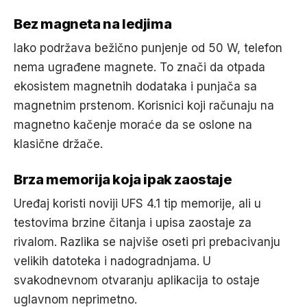
Bez magneta na ledjima
Iako podržava bežično punjenje od 50 W, telefon
nema ugrađene magnete. To znači da otpada
ekosistem magnetnih dodataka i punjača sa
magnetnim prstenom. Korisnici koji računaju na
magnetno kačenje moraće da se oslone na
klasične držače.
Brza memorija koja ipak zaostaje
Uređaj koristi noviji UFS 4.1 tip memorije, ali u
testovima brzine čitanja i upisa zaostaje za
rivalom. Razlika se najviše oseti pri prebacivanju
velikih datoteka i nadogradnjama. U
svakodnevnom otvaranju aplikacija to ostaje
uglavnom neprimetno.