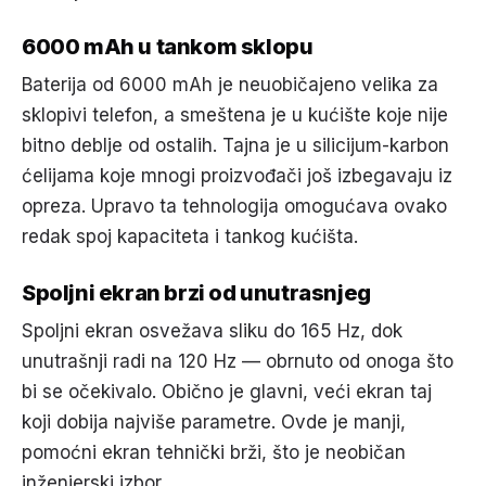
6000 mAh u tankom sklopu
Baterija od 6000 mAh je neuobičajeno velika za
sklopivi telefon, a smeštena je u kućište koje nije
bitno deblje od ostalih. Tajna je u silicijum-karbon
ćelijama koje mnogi proizvođači još izbegavaju iz
opreza. Upravo ta tehnologija omogućava ovako
redak spoj kapaciteta i tankog kućišta.
Spoljni ekran brzi od unutrasnjeg
Spoljni ekran osvežava sliku do 165 Hz, dok
unutrašnji radi na 120 Hz — obrnuto od onoga što
bi se očekivalo. Obično je glavni, veći ekran taj
koji dobija najviše parametre. Ovde je manji,
pomoćni ekran tehnički brži, što je neobičan
inženjerski izbor.