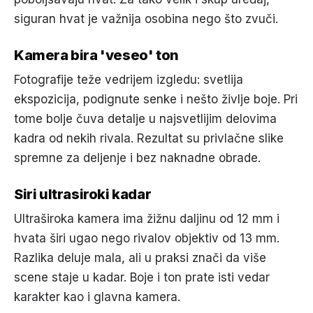
siguran hvat je važnija osobina nego što zvuči.
Kamera bira 'veseo' ton
Fotografije teže vedrijem izgledu: svetlija
ekspozicija, podignute senke i nešto življe boje. Pri
tome bolje čuva detalje u najsvetlijim delovima
kadra od nekih rivala. Rezultat su privlačne slike
spremne za deljenje i bez naknadne obrade.
Siri ultrasiroki kadar
Ultraširoka kamera ima žižnu daljinu od 12 mm i
hvata širi ugao nego rivalov objektiv od 13 mm.
Razlika deluje mala, ali u praksi znači da više
scene staje u kadar. Boje i ton prate isti vedar
karakter kao i glavna kamera.