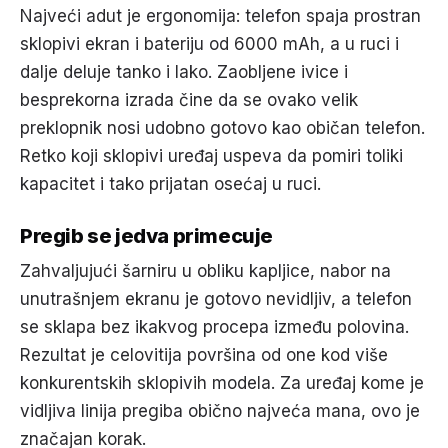
Najveći adut je ergonomija: telefon spaja prostran
sklopivi ekran i bateriju od 6000 mAh, a u ruci i
dalje deluje tanko i lako. Zaobljene ivice i
besprekorna izrada čine da se ovako velik
preklopnik nosi udobno gotovo kao običan telefon.
Retko koji sklopivi uređaj uspeva da pomiri toliki
kapacitet i tako prijatan osećaj u ruci.
Pregib se jedva primecuje
Zahvaljujući šarniru u obliku kapljice, nabor na
unutrašnjem ekranu je gotovo nevidljiv, a telefon
se sklapa bez ikakvog procepa između polovina.
Rezultat je celovitija površina od one kod više
konkurentskih sklopivih modela. Za uređaj kome je
vidljiva linija pregiba obično najveća mana, ovo je
značajan korak.