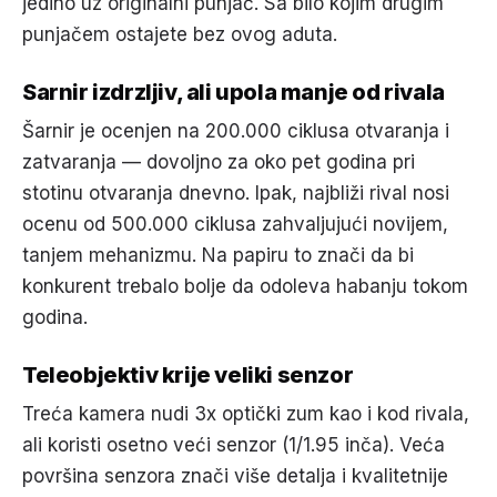
jedino uz originalni punjač. Sa bilo kojim drugim
punjačem ostajete bez ovog aduta.
Sarnir izdrzljiv, ali upola manje od rivala
Šarnir je ocenjen na 200.000 ciklusa otvaranja i
zatvaranja — dovoljno za oko pet godina pri
stotinu otvaranja dnevno. Ipak, najbliži rival nosi
ocenu od 500.000 ciklusa zahvaljujući novijem,
tanjem mehanizmu. Na papiru to znači da bi
konkurent trebalo bolje da odoleva habanju tokom
godina.
Teleobjektiv krije veliki senzor
Treća kamera nudi 3x optički zum kao i kod rivala,
ali koristi osetno veći senzor (1/1.95 inča). Veća
površina senzora znači više detalja i kvalitetnije