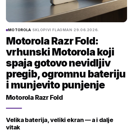
MOTOROLA
·
SKLOPIVI FLAGMAN
·
29.06.2026.
Motorola Razr Fold:
vrhunski Motorola koji
spaja gotovo nevidljiv
pregib, ogromnu bateriju
i munjevito punjenje
Motorola Razr Fold
Velika baterija, veliki ekran — a i dalje
vitak