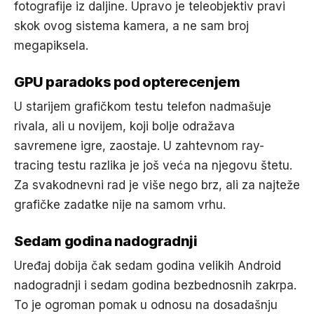
fotografije iz daljine. Upravo je teleobjektiv pravi
skok ovog sistema kamera, a ne sam broj
megapiksela.
GPU paradoks pod opterecenjem
U starijem grafičkom testu telefon nadmašuje
rivala, ali u novijem, koji bolje odražava
savremene igre, zaostaje. U zahtevnom ray-
tracing testu razlika je još veća na njegovu štetu.
Za svakodnevni rad je više nego brz, ali za najteže
grafičke zadatke nije na samom vrhu.
Sedam godina nadogradnji
Uređaj dobija čak sedam godina velikih Android
nadogradnji i sedam godina bezbednosnih zakrpa.
To je ogroman pomak u odnosu na dosadašnju