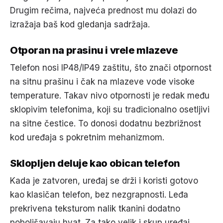
Drugim rečima, najveća prednost mu dolazi do
izražaja baš kod gledanja sadržaja.
Otporan na prasinu i vrele mlazeve
Telefon nosi IP48/IP49 zaštitu, što znači otpornost
na sitnu prašinu i čak na mlazeve vode visoke
temperature. Takav nivo otpornosti je redak među
sklopivim telefonima, koji su tradicionalno osetljivi
na sitne čestice. To donosi dodatnu bezbrižnost
kod uređaja s pokretnim mehanizmom.
Sklopljen deluje kao obican telefon
Kada je zatvoren, uređaj se drži i koristi gotovo
kao klasičan telefon, bez nezgrapnosti. Leđa
prekrivena teksturom nalik tkanini dodatno
poboljšavaju hvat. Za tako velik i skup uređaj,