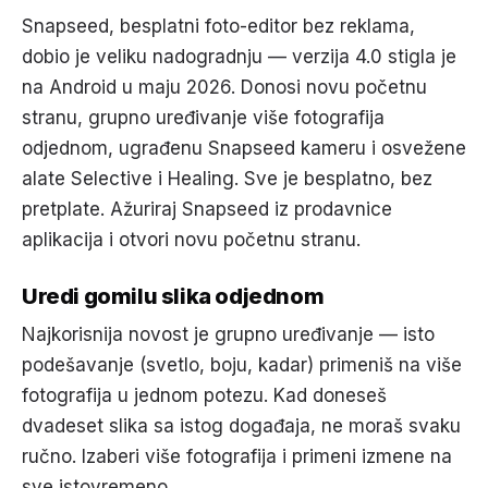
Snapseed, besplatni foto-editor bez reklama,
dobio je veliku nadogradnju — verzija 4.0 stigla je
na Android u maju 2026. Donosi novu početnu
stranu, grupno uređivanje više fotografija
odjednom, ugrađenu Snapseed kameru i osvežene
alate Selective i Healing. Sve je besplatno, bez
pretplate. Ažuriraj Snapseed iz prodavnice
aplikacija i otvori novu početnu stranu.
Uredi gomilu slika odjednom
Najkorisnija novost je grupno uređivanje — isto
podešavanje (svetlo, boju, kadar) primeniš na više
fotografija u jednom potezu. Kad doneseš
dvadeset slika sa istog događaja, ne moraš svaku
ručno. Izaberi više fotografija i primeni izmene na
sve istovremeno.