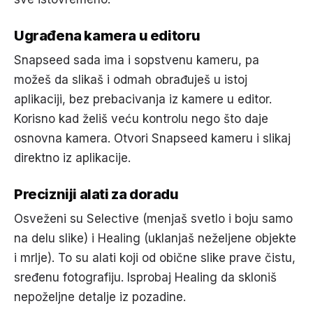
Ugrađena kamera u editoru
Snapseed sada ima i sopstvenu kameru, pa
možeš da slikaš i odmah obrađuješ u istoj
aplikaciji, bez prebacivanja iz kamere u editor.
Korisno kad želiš veću kontrolu nego što daje
osnovna kamera. Otvori Snapseed kameru i slikaj
direktno iz aplikacije.
Precizniji alati za doradu
Osveženi su Selective (menjaš svetlo i boju samo
na delu slike) i Healing (uklanjaš neželjene objekte
i mrlje). To su alati koji od obične slike prave čistu,
sređenu fotografiju. Isprobaj Healing da skloniš
nepoželjne detalje iz pozadine.