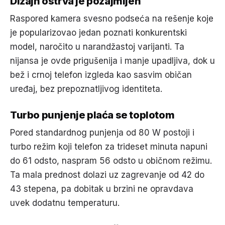
Dizajn ostrva je pozajmljen
Raspored kamera svesno podseća na rešenje koje
je popularizovao jedan poznati konkurentski
model, naročito u narandžastoj varijanti. Ta
nijansa je ovde prigušenija i manje upadljiva, dok u
bež i crnoj telefon izgleda kao sasvim običan
uređaj, bez prepoznatljivog identiteta.
Turbo punjenje plaća se toplotom
Pored standardnog punjenja od 80 W postoji i
turbo režim koji telefon za trideset minuta napuni
do 61 odsto, naspram 56 odsto u običnom režimu.
Ta mala prednost dolazi uz zagrevanje od 42 do
43 stepena, pa dobitak u brzini ne opravdava
uvek dodatnu temperaturu.