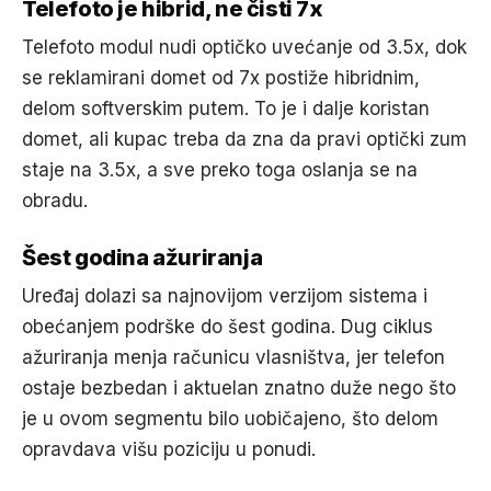
Telefoto je hibrid, ne čisti 7x
Telefoto modul nudi optičko uvećanje od 3.5x, dok
se reklamirani domet od 7x postiže hibridnim,
delom softverskim putem. To je i dalje koristan
domet, ali kupac treba da zna da pravi optički zum
staje na 3.5x, a sve preko toga oslanja se na
obradu.
Šest godina ažuriranja
Uređaj dolazi sa najnovijom verzijom sistema i
obećanjem podrške do šest godina. Dug ciklus
ažuriranja menja računicu vlasništva, jer telefon
ostaje bezbedan i aktuelan znatno duže nego što
je u ovom segmentu bilo uobičajeno, što delom
opravdava višu poziciju u ponudi.