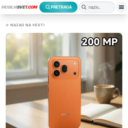
MOBILNI
SVET
.COM
PRETRAGA
← NAZAD NA VESTI