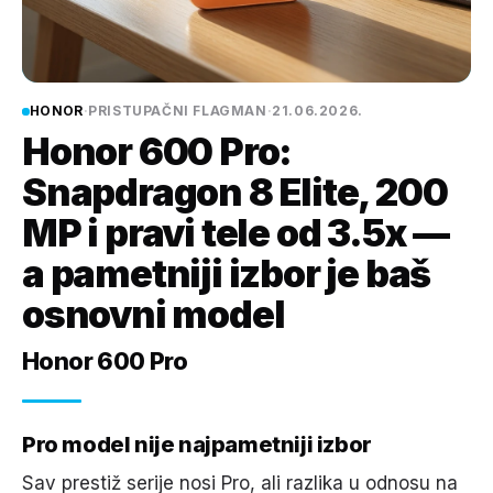
HONOR
·
PRISTUPAČNI FLAGMAN
·
21.06.2026.
Honor 600 Pro:
Snapdragon 8 Elite, 200
MP i pravi tele od 3.5x —
a pametniji izbor je baš
osnovni model
Honor 600 Pro
Pro model nije najpametniji izbor
Sav prestiž serije nosi Pro, ali razlika u odnosu na