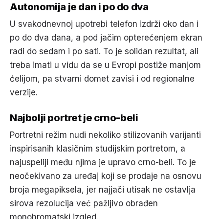
Autonomija je dan i po do dva
U svakodnevnoj upotrebi telefon izdrži oko dan i
po do dva dana, a pod jačim opterećenjem ekran
radi do sedam i po sati. To je solidan rezultat, ali
treba imati u vidu da se u Evropi postiže manjom
ćelijom, pa stvarni domet zavisi i od regionalne
verzije.
Najbolji portret je crno-beli
Portretni režim nudi nekoliko stilizovanih varijanti
inspirisanih klasičnim studijskim portretom, a
najuspeliji među njima je upravo crno-beli. To je
neočekivano za uređaj koji se prodaje na osnovu
broja megapiksela, jer najjači utisak ne ostavlja
sirova rezolucija već pažljivo obrađen
monohromatski izgled.