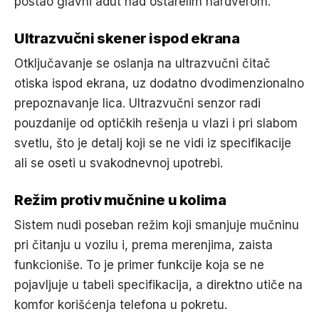
postao glavni adut nad ostarelim hardverom.
Ultrazvučni skener ispod ekrana
Otključavanje se oslanja na ultrazvučni čitač
otiska ispod ekrana, uz dodatno dvodimenzionalno
prepoznavanje lica. Ultrazvučni senzor radi
pouzdanije od optičkih rešenja u vlazi i pri slabom
svetlu, što je detalj koji se ne vidi iz specifikacije
ali se oseti u svakodnevnoj upotrebi.
Režim protiv mučnine u kolima
Sistem nudi poseban režim koji smanjuje mučninu
pri čitanju u vozilu i, prema merenjima, zaista
funkcioniše. To je primer funkcije koja se ne
pojavljuje u tabeli specifikacija, a direktno utiče na
komfor korišćenja telefona u pokretu.