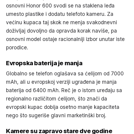
osnovni Honor 600 svodi se na staklena leđa
umesto plastike i dodatu telefoto kameru. Za
većinu kupaca taj skok ne menja svakodnevni
doživljaj dovoljno da opravda korak naviše, pa
osnovni model ostaje racionalniji izbor unutar iste
porodice.
Evropska baterija je manja
Globalno se telefon oglašava sa ćelijom od 7000
mAh, ali u evropskoj verziji ugrađena je manja
baterija od 6400 mAh. Reč je o istom uređaju sa
regionalno različitom ćelijom, što znači da
evropski kupac dobija osetno manje kapaciteta
nego što sugeriše glavni marketinški broj.
Kamere su zapravo stare dve godine