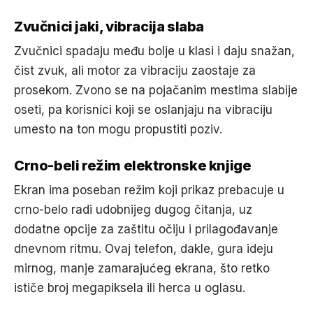
Zvučnici jaki, vibracija slaba
Zvučnici spadaju među bolje u klasi i daju snažan,
čist zvuk, ali motor za vibraciju zaostaje za
prosekom. Zvono se na pojačanim mestima slabije
oseti, pa korisnici koji se oslanjaju na vibraciju
umesto na ton mogu propustiti poziv.
Crno-beli režim elektronske knjige
Ekran ima poseban režim koji prikaz prebacuje u
crno-belo radi udobnijeg dugog čitanja, uz
dodatne opcije za zaštitu očiju i prilagođavanje
dnevnom ritmu. Ovaj telefon, dakle, gura ideju
mirnog, manje zamarajućeg ekrana, što retko
ističe broj megapiksela ili herca u oglasu.