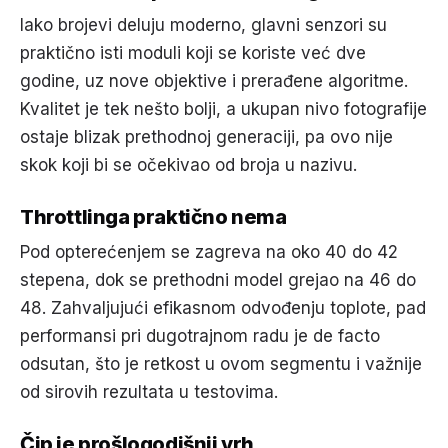
Iako brojevi deluju moderno, glavni senzori su
praktično isti moduli koji se koriste već dve
godine, uz nove objektive i prerađene algoritme.
Kvalitet je tek nešto bolji, a ukupan nivo fotografije
ostaje blizak prethodnoj generaciji, pa ovo nije
skok koji bi se očekivao od broja u nazivu.
Throttlinga praktično nema
Pod opterećenjem se zagreva na oko 40 do 42
stepena, dok se prethodni model grejao na 46 do
48. Zahvaljujući efikasnom odvođenju toplote, pad
performansi pri dugotrajnom radu je de facto
odsutan, što je retkost u ovom segmentu i važnije
od sirovih rezultata u testovima.
Čip je prošlogodišnji vrh