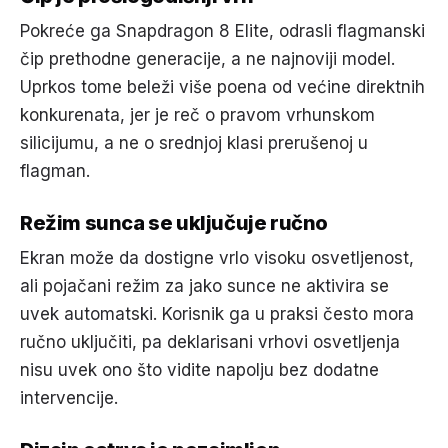
Pokreće ga Snapdragon 8 Elite, odrasli flagmanski
čip prethodne generacije, a ne najnoviji model.
Uprkos tome beleži više poena od većine direktnih
konkurenata, jer je reč o pravom vrhunskom
silicijumu, a ne o srednjoj klasi prerušenoj u
flagman.
Režim sunca se uključuje ručno
Ekran može da dostigne vrlo visoku osvetljenost,
ali pojačani režim za jako sunce ne aktivira se
uvek automatski. Korisnik ga u praksi često mora
ručno uključiti, pa deklarisani vrhovi osvetljenja
nisu uvek ono što vidite napolju bez dodatne
intervencije.