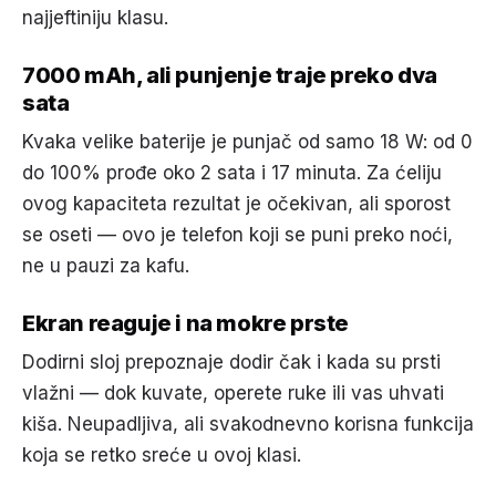
najjeftiniju klasu.
7000 mAh, ali punjenje traje preko dva
sata
Kvaka velike baterije je punjač od samo 18 W: od 0
do 100% prođe oko 2 sata i 17 minuta. Za ćeliju
ovog kapaciteta rezultat je očekivan, ali sporost
se oseti — ovo je telefon koji se puni preko noći,
ne u pauzi za kafu.
Ekran reaguje i na mokre prste
Dodirni sloj prepoznaje dodir čak i kada su prsti
vlažni — dok kuvate, operete ruke ili vas uhvati
kiša. Neupadljiva, ali svakodnevno korisna funkcija
koja se retko sreće u ovoj klasi.