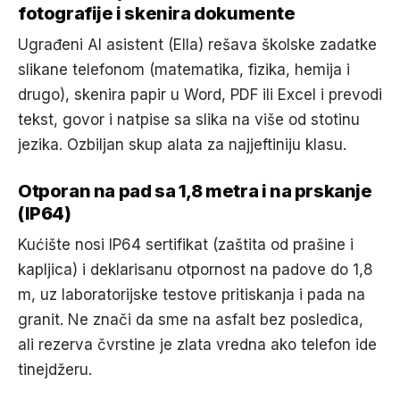
fotografije i skenira dokumente
Ugrađeni AI asistent (Ella) rešava školske zadatke
slikane telefonom (matematika, fizika, hemija i
drugo), skenira papir u Word, PDF ili Excel i prevodi
tekst, govor i natpise sa slika na više od stotinu
jezika. Ozbiljan skup alata za najjeftiniju klasu.
Otporan na pad sa 1,8 metra i na prskanje
(IP64)
Kućište nosi IP64 sertifikat (zaštita od prašine i
kapljica) i deklarisanu otpornost na padove do 1,8
m, uz laboratorijske testove pritiskanja i pada na
granit. Ne znači da sme na asfalt bez posledica,
ali rezerva čvrstine je zlata vredna ako telefon ide
tinejdžeru.