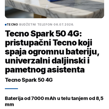
TECNO
·
BUDŽETNI TELEFON
·
06.07.2026.
Tecno Spark 50 4G:
pristupačni Tecno koji
spaja ogromnu bateriju,
univerzalni daljinski i
pametnog asistenta
Tecno Spark 50 4G
Baterija od 7000 mAh u telu tanjem od 8,5
mm