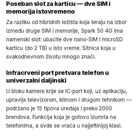
Poseban slot za karticu — dve SIM i
memorija istovremeno
Za razliku od hibridnih ležišta koja teraju na izbor
između druge SIM i memorije, Spark 50 4G ima
namenski slot: ubacite dve nano-SIM i microSD
karticu (do 2 TB) u isto vreme. Sitnica koja u
svakodnevnom životu mnogo znači.
Infracrveni port pretvara telefon u
univerzalni daljinski
U bloku kamere krije se IC-port koji, uz aplikaciju,
upravlja televizorom, klimom i drugom tehnikom —
podržano je 15 tipova uređaja i preko 2000
brendova. Funkcija koja je gotovo izumrla na
telefonima, a ovde se vraća u najjeftinijoj klasi.