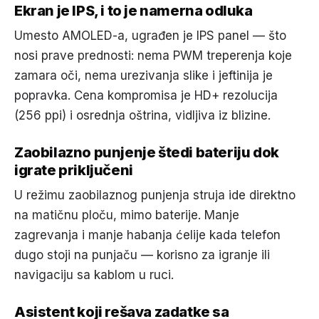
Ekran je IPS, i to je namerna odluka
Umesto AMOLED-a, ugrađen je IPS panel — što
nosi prave prednosti: nema PWM treperenja koje
zamara oči, nema urezivanja slike i jeftinija je
popravka. Cena kompromisa je HD+ rezolucija
(256 ppi) i osrednja oštrina, vidljiva iz blizine.
Zaobilazno punjenje štedi bateriju dok
igrate priključeni
U režimu zaobilaznog punjenja struja ide direktno
na matičnu ploču, mimo baterije. Manje
zagrevanja i manje habanja ćelije kada telefon
dugo stoji na punjaču — korisno za igranje ili
navigaciju sa kablom u ruci.
Asistent koji rešava zadatke sa