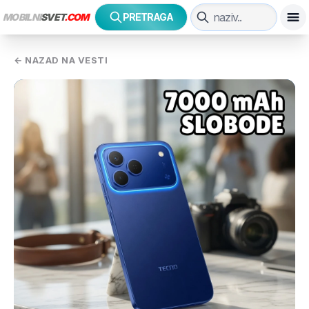
MOBILNI
SVET
.COM
PRETRAGA
← NAZAD NA VESTI