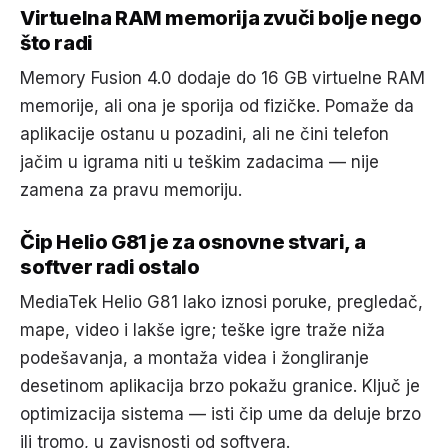
Virtuelna RAM memorija zvuči bolje nego
što radi
Memory Fusion 4.0 dodaje do 16 GB virtuelne RAM
memorije, ali ona je sporija od fizičke. Pomaže da
aplikacije ostanu u pozadini, ali ne čini telefon
jačim u igrama niti u teškim zadacima — nije
zamena za pravu memoriju.
Čip Helio G81 je za osnovne stvari, a
softver radi ostalo
MediaTek Helio G81 lako iznosi poruke, pregledač,
mape, video i lakše igre; teške igre traže niža
podešavanja, a montaža videa i žongliranje
desetinom aplikacija brzo pokažu granice. Ključ je
optimizacija sistema — isti čip ume da deluje brzo
ili tromo, u zavisnosti od softvera.