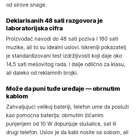
od sirove snage.
Deklarisanih 48 sati razgovora je
laboratorijska cifra
Proizvođač navodi do 48 sati poziva i 180 sati
muzike, ali to su idealni uslovi. Iskreniji pokazatelj
je standardizovani test izdržljivosti koji daje oko
14,5 sati mešovitog rada. I dalje odlično za klasu,
ali daleko od reklamnih brojki.
Može da puni tuđe uređaje — obrnutim
kablom
Zahvaljujući velikoj bateriji, telefon ume da posluži
kao pomoćna baterija: obrnutim žičanim
punjenjem od 10 W dopunjuje slušalice, sat ili
drugi telefon. Uslov je da kabl nosite sa sobom, ali