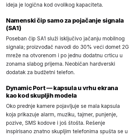
ideja je logična kod ovolikog kapaciteta.
Namenski čip samo za pojačanje signala
(SA1)
Poseban čip SA1 služi isključivo jačanju mobilnog
signala; proizvođač navodi do 30% veći domet 2G
mreže na otvorenom i po jednu dodatnu crticu u
zonama slabog prijema. Neobičan hardverski
dodatak za budžetni telefon.
Dynamic Port — kapsula u vrhu ekrana
kao kod skupljih modela
Oko prednje kamere pojavljuje se mala kapsula
koja prikazuje alarm, muziku, tajmer, punjenje,
pozive, SMS kodove i još štošta. Rešenje
inspirisano znatno skupljim telefonima spušta se u