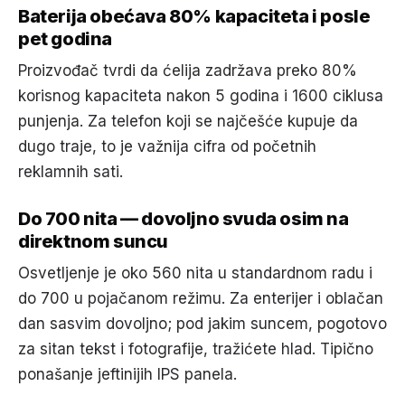
Baterija obećava 80% kapaciteta i posle
pet godina
Proizvođač tvrdi da ćelija zadržava preko 80%
korisnog kapaciteta nakon 5 godina i 1600 ciklusa
punjenja. Za telefon koji se najčešće kupuje da
dugo traje, to je važnija cifra od početnih
reklamnih sati.
Do 700 nita — dovoljno svuda osim na
direktnom suncu
Osvetljenje je oko 560 nita u standardnom radu i
do 700 u pojačanom režimu. Za enterijer i oblačan
dan sasvim dovoljno; pod jakim suncem, pogotovo
za sitan tekst i fotografije, tražićete hlad. Tipično
ponašanje jeftinijih IPS panela.