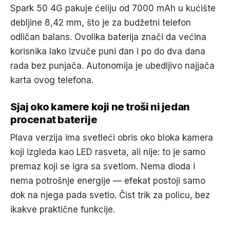
Spark 50 4G pakuje ćeliju od 7000 mAh u kućište
debljine 8,42 mm, što je za budžetni telefon
odličan balans. Ovolika baterija znači da većina
korisnika lako izvuče puni dan i po do dva dana
rada bez punjača. Autonomija je ubedljivo najjača
karta ovog telefona.
Sjaj oko kamere koji ne troši ni jedan
procenat baterije
Plava verzija ima svetleći obris oko bloka kamera
koji izgleda kao LED rasveta, ali nije: to je samo
premaz koji se igra sa svetlom. Nema dioda i
nema potrošnje energije — efekat postoji samo
dok na njega pada svetlo. Čist trik za policu, bez
ikakve praktične funkcije.