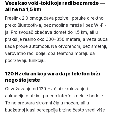
Veza kao voki-toki koja radi bez mreže —
ali ne na 1,5 km
Freelink 2.0 omogućava pozive i poruke direktno
preko Bluetooth-a, bez mobilne mreže i bez Wi-Fi-
ja. Proizvođač obećava domet do 1,5 km, ali u
praksi je realno oko 300–350 metara, a veza puca
kada prođe automobil. Na otvorenom, bez smetnji,
verovatno radi bolje; oba telefona moraju da
podržavaju funkciju.
120 Hz ekran koji vara da je telefon brži
nego što jeste
Osvežavanje od 120 Hz čini skrolovanje i
animacije glatkim, pa ceo interfejs deluje bodrije.
To ne pretvara skromni čip u moćan, ali u
budžetnoj klasi percepcija brzine često vredi više