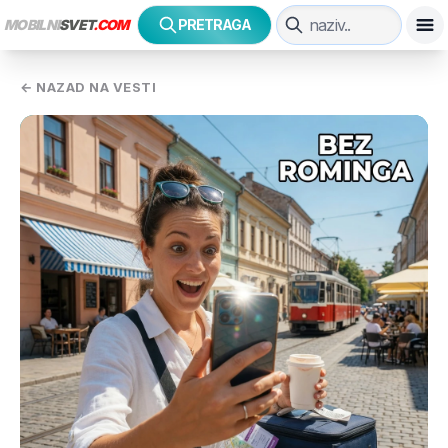
MOBILNI
SVET
.COM
PRETRAGA
← NAZAD NA VESTI