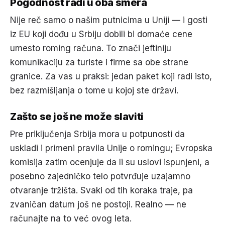
Pogodnost radi u oba smera
Nije reč samo o našim putnicima u Uniji — i gosti
iz EU koji dođu u Srbiju dobili bi domaće cene
umesto roming računa. To znači jeftiniju
komunikaciju za turiste i firme sa obe strane
granice. Za vas u praksi: jedan paket koji radi isto,
bez razmišljanja o tome u kojoj ste državi.
Zašto se još ne može slaviti
Pre priključenja Srbija mora u potpunosti da
uskladi i primeni pravila Unije o romingu; Evropska
komisija zatim ocenjuje da li su uslovi ispunjeni, a
posebno zajedničko telo potvrđuje uzajamno
otvaranje tržišta. Svaki od tih koraka traje, pa
zvaničan datum još ne postoji. Realno — ne
računajte na to već ovog leta.