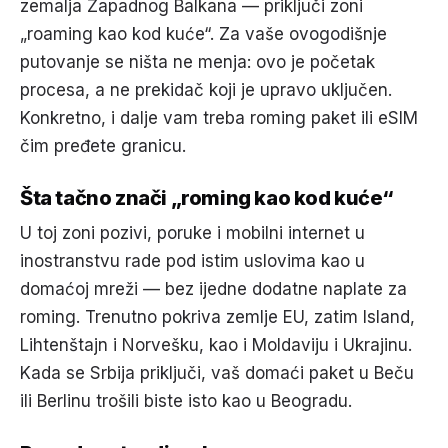
zemalja Zapadnog Balkana — priključi zoni
„roaming kao kod kuće“. Za vaše ovogodišnje
putovanje se ništa ne menja: ovo je početak
procesa, a ne prekidač koji je upravo uključen.
Konkretno, i dalje vam treba roming paket ili eSIM
čim pređete granicu.
Šta tačno znači „roming kao kod kuće“
U toj zoni pozivi, poruke i mobilni internet u
inostranstvu rade pod istim uslovima kao u
domaćoj mreži — bez ijedne dodatne naplate za
roming. Trenutno pokriva zemlje EU, zatim Island,
Lihtenštajn i Norvešku, kao i Moldaviju i Ukrajinu.
Kada se Srbija priključi, vaš domaći paket u Beču
ili Berlinu trošili biste isto kao u Beogradu.