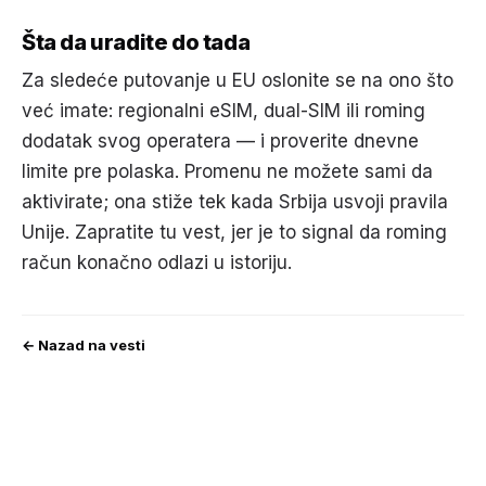
Šta da uradite do tada
Za sledeće putovanje u EU oslonite se na ono što
već imate: regionalni eSIM, dual-SIM ili roming
dodatak svog operatera — i proverite dnevne
limite pre polaska. Promenu ne možete sami da
aktivirate; ona stiže tek kada Srbija usvoji pravila
Unije. Zapratite tu vest, jer je to signal da roming
račun konačno odlazi u istoriju.
← Nazad na vesti