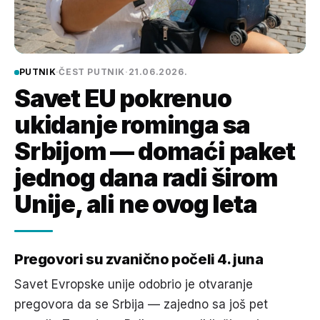
PUTNIK
·
ČEST PUTNIK
·
21.06.2026.
Savet EU pokrenuo
ukidanje rominga sa
Srbijom — domaći paket
jednog dana radi širom
Unije, ali ne ovog leta
Pregovori su zvanično počeli 4. juna
Savet Evropske unije odobrio je otvaranje
pregovora da se Srbija — zajedno sa još pet