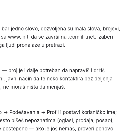
bar jedno slovo; dozvoljena su mala slova, brojevi,
a www. niti da se završi na .com ili .net. Izaberi
a ljudi pronalaze u pretrazi.
 — broj je i dalje potreban da napraviš i držiš
, javni način da te neko kontaktira bez deljenja
a, ne moraš ništa da menjaš.
p → Podešavanja → Profil i postavi korisničko ime;
 često pišeš nepoznatima (oglasi, prodaja, posao),
se postepeno — ako je još nemaš, proveri ponovo