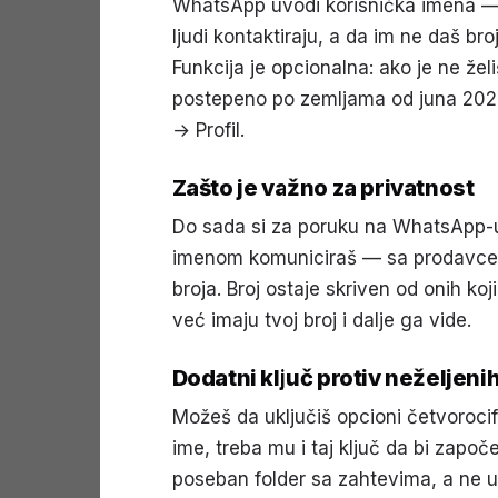
WhatsApp uvodi korisnička imena — b
ljudi kontaktiraju, a da im ne daš br
Funkcija je opcionalna: ako je ne žel
postepeno po zemljama od juna 202
→ Profil.
Zašto je važno za privatnost
Do sada si za poruku na WhatsApp-u
imenom komuniciraš — sa prodavcem
broja. Broj ostaje skriven od onih koj
već imaju tvoj broj i dalje ga vide.
Dodatni ključ protiv neželjeni
Možeš da uključiš opcioni četvorocifr
ime, treba mu i taj ključ da bi započ
poseban folder sa zahtevima, a ne u