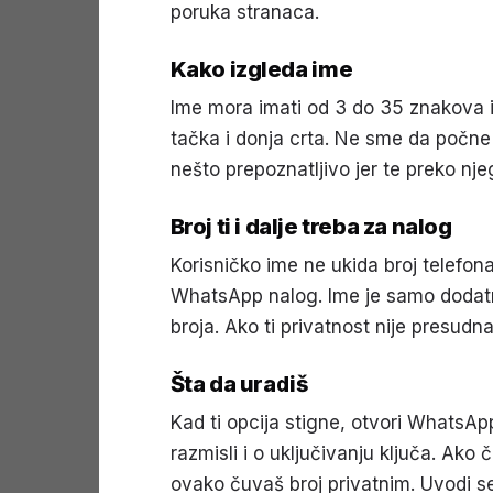
poruka stranaca.
Kako izgleda ime
Ime mora imati od 3 do 35 znakova i 
tačka i donja crta. Ne sme da počne s
nešto prepoznatljivo jer te preko njeg
Broj ti i dalje treba za nalog
Korisničko ime ne ukida broj telefona
WhatsApp nalog. Ime je samo dodatni
broja. Ako ti privatnost nije presudn
Šta da uradiš
Kad ti opcija stigne, otvori WhatsAp
razmisli i o uključivanju ključa. Ako
ovako čuvaš broj privatnim. Uvodi 