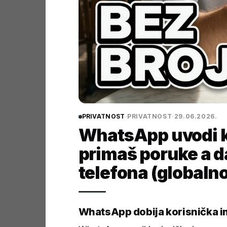
PRIVATNOST
·
PRIVATNOST
·
29.06.2026.
WhatsApp uvodi k
primaš poruke a d
telefona (globalno
WhatsApp dobija korisnička 