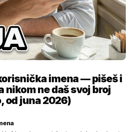
orisnička imena — pišeš i
a nikom ne daš svoj broj
, od juna 2026)
imena