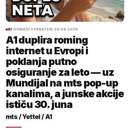
A1
·
DOMAĆI OPERATERI
·
28.06.2026.
A1 duplira roming
internet u Evropi i
poklanja putno
osiguranje za leto — uz
Mundijal na mts pop-up
kanalima, a junske akcije
ističu 30. juna
mts / Yettel / A1