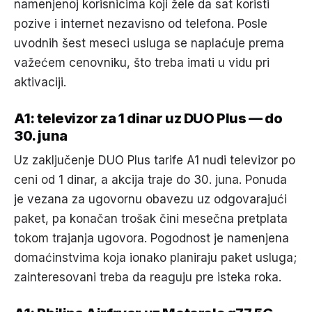
namenjenoj korisnicima koji žele da sat koristi
pozive i internet nezavisno od telefona. Posle
uvodnih šest meseci usluga se naplaćuje prema
važećem cenovniku, što treba imati u vidu pri
aktivaciji.
A1: televizor za 1 dinar uz DUO Plus — do
30. juna
Uz zaključenje DUO Plus tarife A1 nudi televizor po
ceni od 1 dinar, a akcija traje do 30. juna. Ponuda
je vezana za ugovornu obavezu uz odgovarajući
paket, pa konačan trošak čini mesečna pretplata
tokom trajanja ugovora. Pogodnost je namenjena
domaćinstvima koja ionako planiraju paket usluga;
zainteresovani treba da reaguju pre isteka roka.