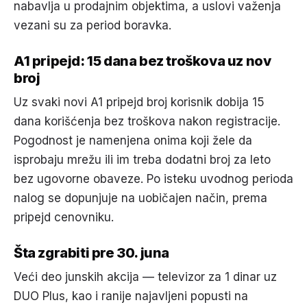
nabavlja u prodajnim objektima, a uslovi važenja
vezani su za period boravka.
A1 pripejd: 15 dana bez troškova uz nov
broj
Uz svaki novi A1 pripejd broj korisnik dobija 15
dana korišćenja bez troškova nakon registracije.
Pogodnost je namenjena onima koji žele da
isprobaju mrežu ili im treba dodatni broj za leto
bez ugovorne obaveze. Po isteku uvodnog perioda
nalog se dopunjuje na uobičajen način, prema
pripejd cenovniku.
Šta zgrabiti pre 30. juna
Veći deo junskih akcija — televizor za 1 dinar uz
DUO Plus, kao i ranije najavljeni popusti na