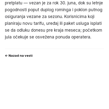
pretplatu — vezan je za rok 30. juna, dok su letnje
pogodnosti poput duplog rominga i poklon putnog
osiguranja vezane za sezonu. Korisnicima koji
planiraju novu tarifu, uređaj ili paket usluga isplati
se da odluku donesu pre kraja meseca; početkom
jula očekuje se osvežena ponuda operatera.
← Nazad na vesti