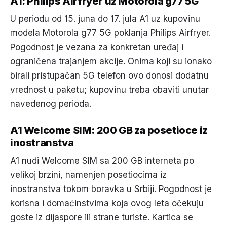
A1: Philips Airfryer uz Motorola g77 5G
U periodu od 15. juna do 17. jula A1 uz kupovinu
modela Motorola g77 5G poklanja Philips Airfryer.
Pogodnost je vezana za konkretan uređaj i
ograničena trajanjem akcije. Onima koji su ionako
birali pristupačan 5G telefon ovo donosi dodatnu
vrednost u paketu; kupovinu treba obaviti unutar
navedenog perioda.
A1 Welcome SIM: 200 GB za posetioce iz
inostranstva
A1 nudi Welcome SIM sa 200 GB interneta po
velikoj brzini, namenjen posetiocima iz
inostranstva tokom boravka u Srbiji. Pogodnost je
korisna i domaćinstvima koja ovog leta očekuju
goste iz dijaspore ili strane turiste. Kartica se