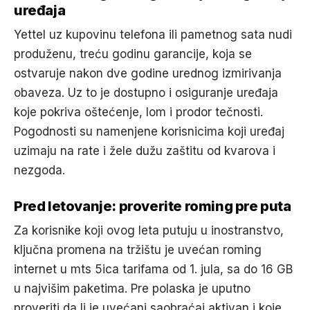
uređaja
Yettel uz kupovinu telefona ili pametnog sata nudi
produženu, treću godinu garancije, koja se
ostvaruje nakon dve godine urednog izmirivanja
obaveza. Uz to je dostupno i osiguranje uređaja
koje pokriva oštećenje, lom i prodor tečnosti.
Pogodnosti su namenjene korisnicima koji uređaj
uzimaju na rate i žele dužu zaštitu od kvarova i
nezgoda.
Pred letovanje: proverite roming pre puta
Za korisnike koji ovog leta putuju u inostranstvo,
ključna promena na tržištu je uvećan roming
internet u mts 5ica tarifama od 1. jula, sa do 16 GB
u najvišim paketima. Pre polaska je uputno
proveriti da li je uvećani saobraćaj aktivan i koje