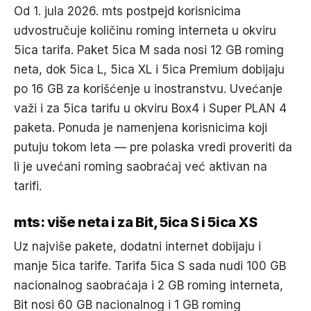
Od 1. jula 2026. mts postpejd korisnicima
udvostručuje količinu roming interneta u okviru
5ica tarifa. Paket 5ica M sada nosi 12 GB roming
neta, dok 5ica L, 5ica XL i 5ica Premium dobijaju
po 16 GB za korišćenje u inostranstvu. Uvećanje
važi i za 5ica tarifu u okviru Box4 i Super PLAN 4
paketa. Ponuda je namenjena korisnicima koji
putuju tokom leta — pre polaska vredi proveriti da
li je uvećani roming saobraćaj već aktivan na
tarifi.
mts: više neta i za Bit, 5ica S i 5ica XS
Uz najviše pakete, dodatni internet dobijaju i
manje 5ica tarife. Tarifa 5ica S sada nudi 100 GB
nacionalnog saobraćaja i 2 GB roming interneta,
Bit nosi 60 GB nacionalnog i 1 GB roming