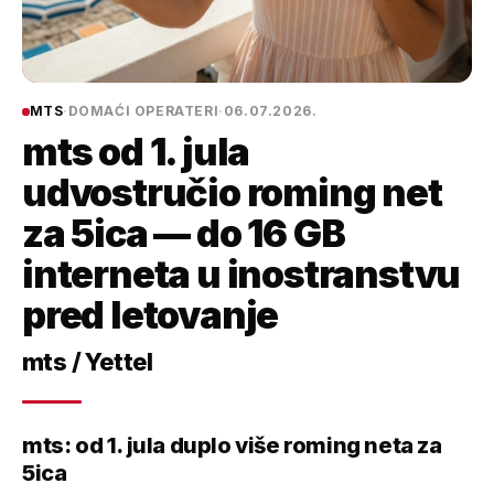
MTS
·
DOMAĆI OPERATERI
·
06.07.2026.
mts od 1. jula
udvostručio roming net
za 5ica — do 16 GB
interneta u inostranstvu
pred letovanje
mts / Yettel
mts: od 1. jula duplo više roming neta za
5ica