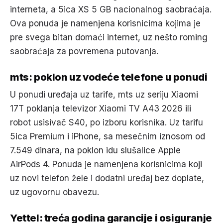
interneta, a 5ica XS 5 GB nacionalnog saobraćaja.
Ova ponuda je namenjena korisnicima kojima je
pre svega bitan domaći internet, uz nešto roming
saobraćaja za povremena putovanja.
mts: poklon uz vodeće telefone u ponudi
U ponudi uređaja uz tarife, mts uz seriju Xiaomi
17T poklanja televizor Xiaomi TV A43 2026 ili
robot usisivač S40, po izboru korisnika. Uz tarifu
5ica Premium i iPhone, sa mesečnim iznosom od
7.549 dinara, na poklon idu slušalice Apple
AirPods 4. Ponuda je namenjena korisnicima koji
uz novi telefon žele i dodatni uređaj bez doplate,
uz ugovornu obavezu.
Yettel: treća godina garancije i osiguranje