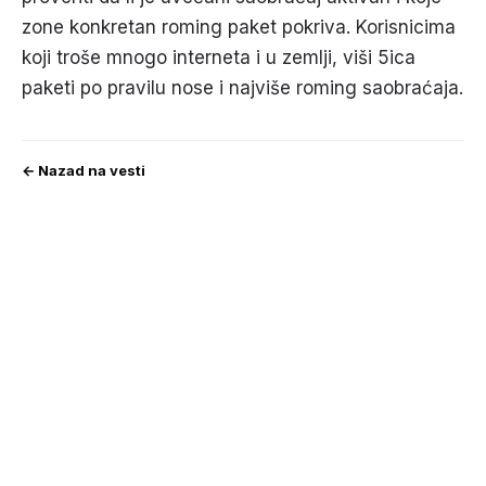
zone konkretan roming paket pokriva. Korisnicima
koji troše mnogo interneta i u zemlji, viši 5ica
paketi po pravilu nose i najviše roming saobraćaja.
← Nazad na vesti
* maloprodajna cena sa uključenim PDV-om.
Uslovi korišćenja
Mail: