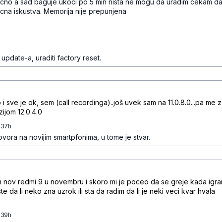
licno a sad baguje ukoci po 5 min nista ne mogu da uradim cekam da
icna iskustva. Memorija nije prepunjena
38qggc83gqgd573c
fj1l3q3rt0tm6y
pdate-a, uraditi factory reset.
r922532nb6xfxqm
 i sve je ok, sem (call recordinga)..još uvek sam na 11.0.8.0...pa me 
zijom 12.0.4.0
7:37h
jq63hpwfxhbd40nrxrc2
vora na novijim smartpfonima, u tome je stvar.
k12cm26wgtgc
m nov redmi 9 u novembru i skoro mi je poceo da se greje kada igr
ste da li neko zna uzrok ili sta da radim da li je neki veci kvar hvala
7:39h
nvn4mvgq6r4whnspy9tx