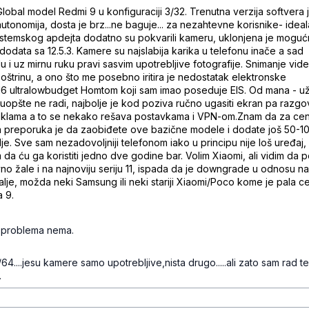
obal model Redmi 9 u konfiguraciji 3/32. Trenutna verzija softvera 
 autonomija, dosta je brz...ne baguje... za nezahtevne korisnike- idea
g sistemskog apdejta dodatno su pokvarili kameru, uklonjena je moguć
dodata sa 12.5.3. Kamere su najslabija karika u telefonu inače a sad
i uz mirnu ruku pravi sasvim upotrebljive fotografije. Snimanje vide
i oštrinu, a ono što me posebno iritira je nedostatak elektronske
 2016 ultralowbudget Homtom koji sam imao poseduje EIS. Od mana - u
 uopšte ne radi, najbolje je kod poziva ručno ugasiti ekran pa razgov
reklama a to se nekako rešava postavkama i VPN-om.Znam da za ce
ja preporuka je da zaobiđete ove bazične modele i dodate još 50-10
je. Sve sam nezadovoljniji telefonom iako u principu nije loš uređaj,
da ću ga koristiti jedno dve godine bar. Volim Xiaomi, ali vidim da 
o žale i na najnoviju seriju 11, ispada da je downgrade u odnosu na 
lje, možda neki Samsung ili neki stariji Xiaomi/Poco kome je pala ce
a 9.
bm63fbkmmqjtwq
h problema nema.
jbsm6rj8w1s4l
4....jesu kamere samo upotrebljive,nista drugo.....ali zato sam rad t
.