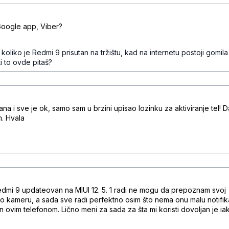
6w3h4ks38dg7
Google app, Viber?
b09n5crc1llrmb8
oliko je Redmi 9 prisutan na tržištu, kad na internetu postoji gomila
i to ovde pitaš?
r7lw0gssxslv
a i sve je ok, samo sam u brzini upisao lozinku za aktiviranje tel! Da
. Hvala
f0qff87x
b09d7hh3rll
dmi 9 updateovan na MIUI 12. 5. 1 radi ne mogu da prepoznam svoj
vao kameru, a sada sve radi perfektno osim što nema onu malu notifik
n ovim telefonom. Lično meni za sada za šta mi koristi dovoljan je ia