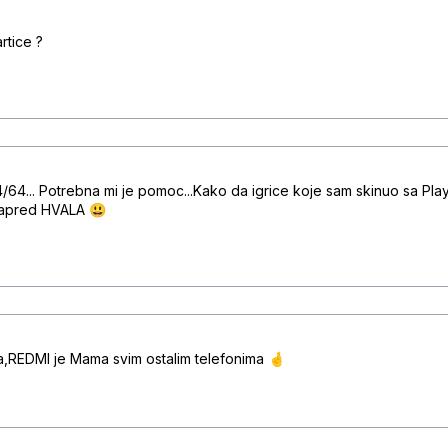
sy5gdkt2r838
rtice ?
4jttrkb88lg3
vnp1g7zlh5mp5
/64... Potrebna mi je pomoc...Kako da igrice koje sam skinuo sa Play
napred HVALA 😃
rn5mbxg5jh6q
jr6jv8h6v29b38
ona,REDMI je Mama svim ostalim telefonima 🤞
4rbrlzm0gn