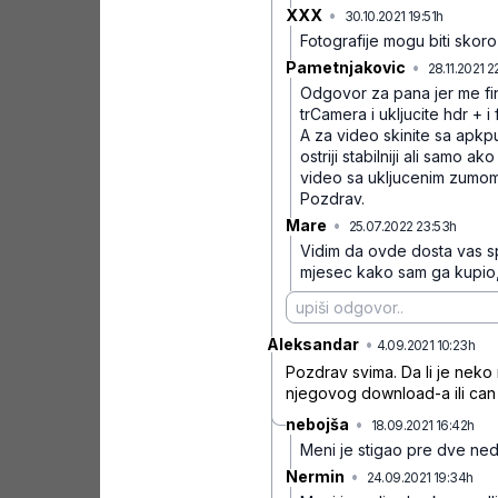
XXX
•
30.10.2021 19:51h
mf56w6s
Fotografije mogu biti skoro
Pametnjakovic
•
28.11.2021 2
Odgovor za pana jer me fino
trCamera i ukljucite hdr + i
A za video skinite sa apkpu
ostriji stabilniji ali samo 
video sa ukljucenim zumomo 
Pozdrav.
Mare
•
25.07.2022 23:53h
pt6gq
Vidim da ovde dosta vas sp
mjesec kako sam ga kupio,z
Aleksandar
•
zj
4.09.2021 10:23h
Pozdrav svima. Da li je neko 
njegovog download-a ili can 
nebojša
•
18.09.2021 16:42h
wsc
Meni je stigao pre dve nede
Nermin
•
24.09.2021 19:34h
4pg