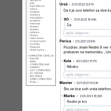
Uroš
•
1d54dqzv
21.01.2022 12:57h
Da li je ovo telefon sa dve ka
XO
•
21.01.2022 15:44h
vwgsm886
Da
Perica
•
ldqycp4
2.12.2021 23:51h
Pozdrav...Imam Redmi 9 ver 4
prebacim na memorisku ...U
Kole
•
8.01.2022 11:17h
mgqx2cf9
Nikako
Master
•
mf4spr
23.11.2021 01:03h
Što se tice svih vrsta telef
Marko
•
2.06.2023 16:29h
2x19m
Redmi je krs