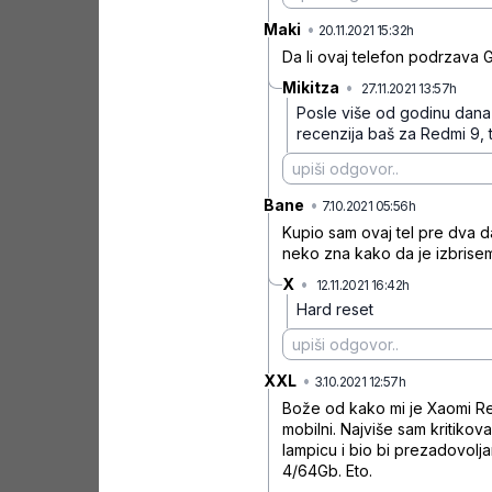
Maki
•
lxpkxtxh
20.11.2021 15:32h
Da li ovaj telefon podrzava 
Mikitza
•
27.11.2021 13:57h
6yl1l
Posle više od godinu dana k
recenzija baš za Redmi 9, t
Bane
•
0pz38x7t
7.10.2021 05:56h
Kupio sam ovaj tel pre dva dan
neko zna kako da je izbrisem
X
•
12.11.2021 16:42h
gvd1h47jjslf
Hard reset
XXL
•
sgkygqwtd
3.10.2021 12:57h
Bože od kako mi je Xaomi Re
mobilni. Najviše sam kritiko
lampicu i bio bi prezadovolja
4/64Gb. Eto.