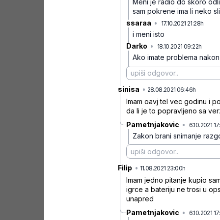
Meni je radio do skoro od
sam pokrene ima li neko sl
ssaraa
•
17.10.2021 21:28h
4c93
i meni isto
Darko
•
18.10.2021 09:22h
w02lsx
Ako imate problema nakon u
sinisa
•
qspts
28.08.2021 06:46h
Imam oavj tel vec godinu i po
da li je to popravljeno sa ver
Pametnjakovic
•
6.10.2021 1
Zakon brani snimanje razgo
Filip
•
0w5hffff
11.08.2021 23:00h
Imam jedno pitanje kupio sa
igrce a bateriju ne trosi u op
unapred
Pametnjakovic
•
6.10.2021 1