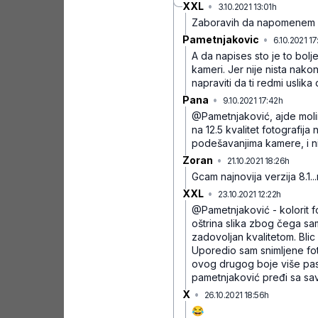
XXL
•
3.10.2021 13:01h
bnmdzjm1
Zaboravih da napomenem na
Pametnjakovic
•
6.10.2021 17
A da napises sto je to bolj
kameri. Jer nije nista nako
napraviti da ti redmi uslika
Pana
•
9.10.2021 17:42h
vrhhy7x
@Pametnjaković, ajde molim 
na 12.5 kvalitet fotografija
podešavanjima kamere, i niš
Zoran
•
21.10.2021 18:26h
n5sb4
Gcam najnovija verzija 8.1...
XXL
•
23.10.2021 12:22h
svq755z
@Pametnjaković - kolorit fo
oštrina slika zbog čega sa
zadovoljan kvalitetom. Blic
Uporedio sam snimljene fot
ovog drugog boje više paste
pametnjaković pređi sa sav
X
•
26.10.2021 18:56h
yqfs0kq9l4
😂