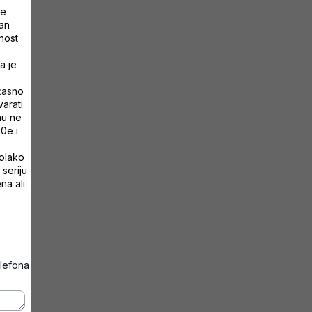
je
lan
nost
a je
žasno
arati.
nu ne
0e i
polako
seriju
na ali
elefona