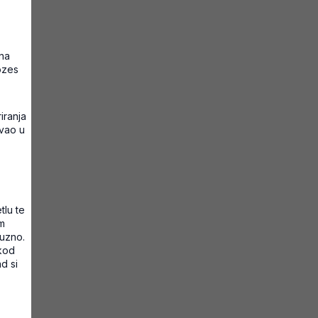
 na
ozes
iranja
avao u
tlu te
m
fuzno.
 kod
d si