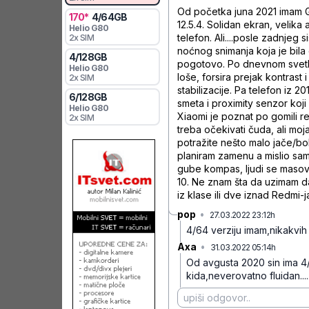
Od početka juna 2021 imam Gl
170
*
4
/
64
GB
12.5.4. Solidan ekran, velika
Helio
G80
telefon. Ali....posle zadnje
2x SIM
noćnog snimanja koja je bila 
4
/
128
GB
pogotovo. Po dnevnom svetlu 
Helio
G80
loše, forsira prejak kontrast 
2x SIM
stabilizacije. Pa telefon iz
6
/
128
GB
smeta i proximity senzor koji
Helio
G80
Xiaomi je poznat po gomili 
2x SIM
treba očekivati čuda, ali mo
potražite nešto malo jače/bol
planiram zamenu a mislio sam 
gube kompas, ljudi se masovn
10. Ne znam šta da uzimam da
iz klase ili dve iznad Redmi-j
pop
•
27.03.2022 23:12h
bnzn3z
4/64 verziju imam,nikakvi
Axa
•
31.03.2022 05:14h
71l4k3f
Od avgusta 2020 sin ima 4/6
kida,neverovatno fluidan....