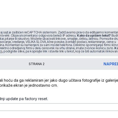
j sajt je zaštićen reCAPTCHA sistemom. Zadržavamo pravo da editujemo komentar
rovere. Objava komentara i odgovora beleži IP adresu.
Kako da upišem tekst?
Budi
tar, pitanje ili iskustvo. Možete ubacivati linkove, smajlije, ćirilicu, latinicu. Pomozite d
psovanje, vređanje, VELIKA SLOVA, lične poruke, kontakt podaci, reklamiranje, cene u
na. Komentari su namenjeni za sam model telefona. Direktno spominjanje firmi i lično
irektno odredjenoj firmi u delu cenovnik na vrhu strane, imate zvonce ikonicu za to.
K
om
, podignite slike, pa kopirajte link i stavite link u tekst, koji će biti automatski linkovan
NAPRE
STRANA
2
t7v2p3gjj5kqy
 hoću da ga reklamiram jer jako dugo učitava fotografije iz galerije
rikaže.ekran je jednostavno crn.
0975ln6qdbs8f8p
nji update pa factory reset.
gl73lrhzjnxw