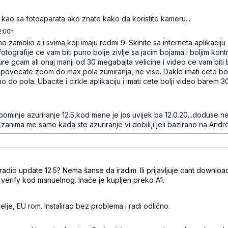
bpt1j3km3jgjl
 kao sa fotoaparata ako znate kako da koristite kameru...
2:00h
q9l7wm5hrx6hcm00zdz8
 zamolio a i svima koji imaju redmi 9. Skinite sa interneta aplikaciju
 fotografije ce vam biti puno bolje zivlje sa jacim bojama i boljim kont
re gcam ali onaj manji od 30 megabajta velicine i video ce vam biti b
ako povecate zoom do max pola zumiranja, ne vise. Dakle imati cete bol
do pola. Ubacite i cirkle aplikaciju i imati cete bolji video barem 3
xg9x87twf6zf0h3
ominje azuriranje 12.5,kod mene je jos uvijek ba 12.0.20...doduse n
anima me samo kada ste azuriranje vi dobili,i jeli bazirano na Andro
xyh8wgg5xwr425n5r1
radio update 12.5? Nema šanse da iradim. Ili prijavljuje cant downlo
verify kod manuelnog. Inače je kupljen preko A1.
y0n26gxgjb5012cft
lje, EU rom. Instalirao bez problema i radi odlično.
8kygj4sqhflpgn3jf