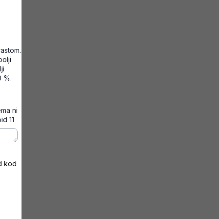
rastom.
olji
ji
0 %.
ema ni
id 11
ad kod