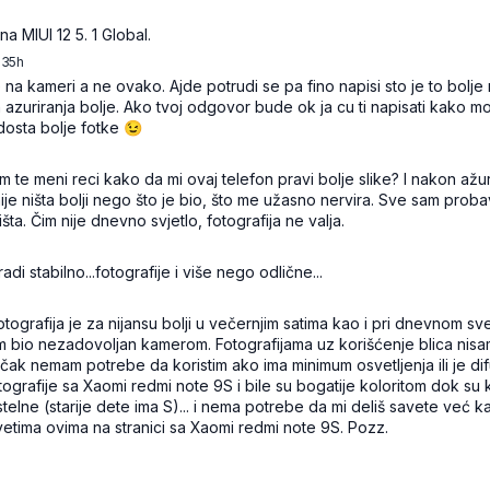
6qw442mgq9fj
 MIUI 12 5. 1 Global.
:35h
kclrcf12kc0xhtwj515c
e na kameri a ne ovako. Ajde potrudi se pa fino napisi sto je to bolje
n azuriranja bolje. Ako tvoj odgovor bude ok ja cu ti napisati kako m
 dosta bolje fotke 😉
465h729kjb48b
te meni reci kako da mi ovaj telefon pravi bolje slike? I nakon ažur
 nije ništa bolji nego što je bio, što me užasno nervira. Sve sam prob
ta. Čim nije dnevno svjetlo, fotografija ne valja.
mhvv9h73sq5tfwc
radi stabilno...fotografije i više nego odlične...
9hhtc4x9fbhqh
tografija je za nijansu bolji u večernjim satima kao i pri dnevnom sve
m bio nezadovoljan kamerom. Fotografijama uz korišćenje blica nisa
 čak nemam potrebe da koristim ako ima minimum osvetljenja ili je di
ografije sa Xaomi redmi note 9S i bile su bogatije koloritom dok su
lne (starije dete ima S)... i nema potrebe da mi deliš savete već ka
etima ovima na stranici sa Xaomi redmi note 9S. Pozz.
vn4h9pkvk1