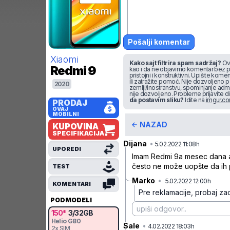
Pošalji komentar
Xiaomi
Kako sajt filtrira spam sadržaj?
Ova
Redmi 9
kao i da ne objavimo komentar bez p
pristojni i konstruktivni. Upišite komen
ili zatražite pomoć. Nije dozvoljeno 
2020
zemlji/inostranstvu, spominjanje admi
nije dozvoljeno. Probleme prijavite d
da postavim sliku?
Idite na
imgur.c
PRODAJ
OVAJ
MOBILNI
NAZAD
KUPOVINA
SPECIFIKACIJA
Dijana
•
c6hwt4b
5.02.2022 11:08h
UPOREDI
Imam Redmi 9a mesec dana ali
često ne može uopšte da ih p
TEST
Marko
•
5.02.2022 12:00h
qnnqn
KOMENTARI
Pre reklamacije, probaj zad
PODMODELI
150
*
3
/
32
GB
Helio
G80
Sale
•
s8wzqqhj
4.02.2022 18:03h
2x SIM