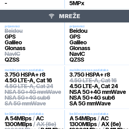
-
5
MPx
MREŽE
prijemnici
prijemnici
Beidou
Beidou
GPS
GPS
Galileo
Galileo
Glonass
Glonass
NavIC
NavIC
QZSS
QZSS
mobilni prenos podataka
mobilni prenos podataka
3.75G HSPA+ r8
3.75G HSPA+ r8
4.5G LTE-A, Cat 16
4.5G LTE-A, Cat 16
4.5G LTE-A, Cat 24
4.5G LTE-A, Cat 24
NSA 5G+4G mmWave
NSA 5G+4G mmWave
NSA 5G+4G sub6
NSA 5G+4G sub6
SA 5G mmWave
SA 5G mmWave
bežični prenos podataka
bežični prenos podataka
A 54MBps
/
AC
A 54MBps
/
AC
1300MBps
/
AX (6e)
1300MBps
/
AX (6e)