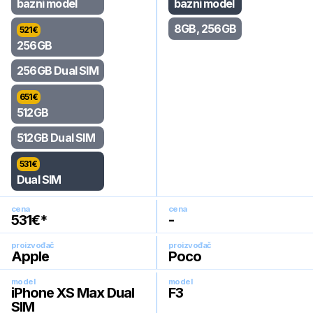
bazni model
bazni model
8GB, 256GB
521
€
256GB
256GB Dual SIM
651
€
512GB
512GB Dual SIM
531
€
Dual SIM
cena
cena
531
€*
-
proizvođač
proizvođač
Apple
Poco
model
model
iPhone XS Max Dual
F3
SIM