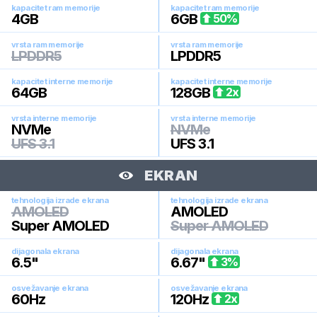
kapacitet ram memorije
kapacitet ram memorije
4
GB
6
GB
50
%
vrsta ram memorije
vrsta ram memorije
LPDDR5
LPDDR5
kapacitet interne memorije
kapacitet interne memorije
64
GB
128
GB
2
x
vrsta interne memorije
vrsta interne memorije
NVMe
NVMe
UFS 3.1
UFS 3.1
EKRAN
tehnologija izrade ekrana
tehnologija izrade ekrana
AMOLED
AMOLED
Super AMOLED
Super AMOLED
dijagonala ekrana
dijagonala ekrana
6.5
"
6.67
"
3
%
osvežavanje ekrana
osvežavanje ekrana
60
Hz
120
Hz
2
x