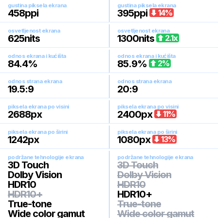
gustina piksela ekrana
gustina piksela ekrana
458
ppi
395
ppi
14
%
osvetljenost ekrana
osvetljenost ekrana
625
nits
1300
nits
2.1
x
odnos ekrana i kućišta
odnos ekrana i kućišta
84.4
%
85.9
%
2
%
odnos strana ekrana
odnos strana ekrana
19.5:9
20:9
piksela ekrana po visini
piksela ekrana po visini
2688
px
2400
px
11
%
piksela ekrana po širini
piksela ekrana po širini
1242
px
1080
px
13
%
podržane tehnologije ekrana
podržane tehnologije ekrana
3D Touch
3D Touch
Dolby Vision
Dolby Vision
HDR10
HDR10
HDR10+
HDR10+
True-tone
True-tone
Wide color gamut
Wide color gamut