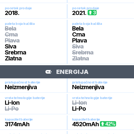
pocetak prodaje
pocetak prodaje
2018
.
2021
.
3
paleta boja kućišta
paleta boja kućišta
Bela
Bela
Crna
Crna
Plava
Plava
Siva
Siva
Srebrna
Srebrna
Zlatna
Zlatna
ENERGIJA
pristupačnost baterije
pristupačnost baterije
Neizmenjiva
Neizmenjiva
vrsta tehnologije baterije
vrsta tehnologije baterije
Li-Ion
Li-Ion
Li-Po
Li-Po
kapacitet baterije
kapacitet baterije
3174
mAh
4520
mAh
42
%