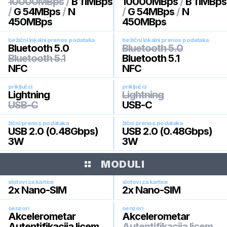
10000MBps
/
B 11MBps
10000MBps
/
B 11MBps
/
G 54MBps
/
N
/
G 54MBps
/
N
450MBps
450MBps
bežični lokalni prenos podataka
bežični lokalni prenos podataka
Bluetooth 5.0
Bluetooth 5.0
Bluetooth 5.1
Bluetooth 5.1
NFC
NFC
priključci
priključci
Lightning
Lightning
USB-C
USB-C
žični prenos podataka
žični prenos podataka
USB 2.0 (0.48Gbps)
USB 2.0 (0.48Gbps)
3W
3W
MODULI
slotovi za kartice
slotovi za kartice
2x Nano-SIM
2x Nano-SIM
senzori
senzori
Akcelerometar
Akcelerometar
Autentifikacija licem
Autentifikacija licem