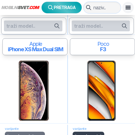
MOBILNI
SVET
.COM
PRETRAGA
Apple
Poco
iPhone XS Max
Dual SIM
F3
varijante
varijante