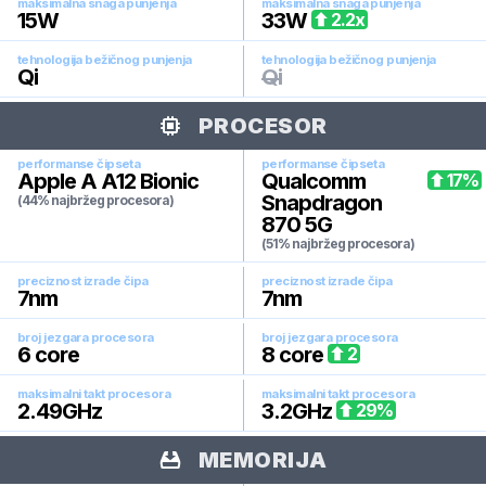
maksimalna snaga punjenja
maksimalna snaga punjenja
15
W
33
W
2.2
x
tehnologija bežičnog punjenja
tehnologija bežičnog punjenja
Qi
Qi
PROCESOR
performanse čipseta
performanse čipseta
Apple A A12 Bionic
Qualcomm
17
%
Snapdragon
(44% najbržeg procesora)
870 5G
(51% najbržeg procesora)
preciznost izrade čipa
preciznost izrade čipa
7
nm
7
nm
broj jezgara procesora
broj jezgara procesora
6
core
8
core
2
maksimalni takt procesora
maksimalni takt procesora
2.49
GHz
3.2
GHz
29
%
MEMORIJA