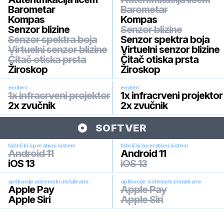
Barometar
Barometar
Kompas
Kompas
Senzor blizine
Senzor blizine
Senzor spektra boja
Senzor spektra boja
Virtuelni senzor blizine
Virtuelni senzor blizine
Čitač otiska prsta
Čitač otiska prsta
Žiroskop
Žiroskop
emiteri
emiteri
1x infracrveni projektor
1x infracrveni projektor
2x zvučnik
2x zvučnik
SOFTVER
fabrički operativni sistem
fabrički operativni sistem
Android 11
Android 11
iOS 13
iOS 13
aplikacije sistemski instalirane
aplikacije sistemski instalirane
Apple Pay
Apple Pay
Apple Siri
Apple Siri