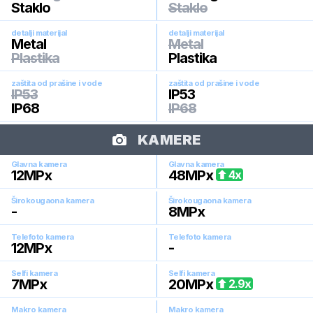
Staklo
Staklo
detalji materijal
detalji materijal
Metal
Metal
Plastika
Plastika
zaštita od prašine i vode
zaštita od prašine i vode
IP53
IP53
IP68
IP68
KAMERE
Glavna kamera
Glavna kamera
12
MPx
48
MPx
4
x
Širokougaona kamera
Širokougaona kamera
-
8
MPx
Telefoto kamera
Telefoto kamera
12
MPx
-
Selfi kamera
Selfi kamera
7
MPx
20
MPx
2.9
x
Makro kamera
Makro kamera