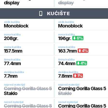
display
display
KUĆIŠTE
oblik kućišta
oblik kućišta
Monoblock
Monoblock
masa kućišta
masa kućišta
208
gr.
196
gr.
6
%
visina kućišta
visina kućišta
157.5
mm
163.7
mm
4
%
širina kućišta
širina kućišta
77.4
mm
74.4
mm
4
%
debljina kućišta
debljina kućišta
7.7
mm
7.8
mm
1
%
napred materijal
napred materijal
Corning Gorilla Glass 5
Corning Gorilla Glass 5
Staklo
Staklo
nazad materijal
nazad materijal
Corning Gorilla Glass 5
Corning Gorilla Glass 5