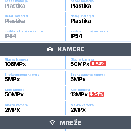
nazad materijal
nazad materijal
Plastika
Plastika
detalji materijal
detalji materijal
Plastika
Plastika
zaštita od prašine i vode
zaštita od prašine i vode
IP54
IP54
KAMERE
Glavna kamera
Glavna kamera
108
MPx
50
MPx
54
%
Širokougaona kamera
Širokougaona kamera
5
MPx
5
MPx
Selfi kamera
Selfi kamera
50
MPx
13
MPx
74
%
Makro kamera
Makro kamera
2
MPx
2
MPx
MREŽE