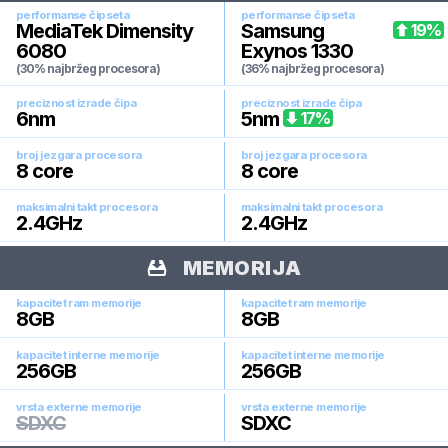
performanse čipseta
performanse čipseta
MediaTek Dimensity
Samsung
19
%
6080
Exynos 1330
(30% najbržeg procesora)
(36% najbržeg procesora)
preciznost izrade čipa
preciznost izrade čipa
6
nm
5
nm
17
%
broj jezgara procesora
broj jezgara procesora
8
core
8
core
maksimalni takt procesora
maksimalni takt procesora
2.4
GHz
2.4
GHz
MEMORIJA
kapacitet ram memorije
kapacitet ram memorije
8
GB
8
GB
kapacitet interne memorije
kapacitet interne memorije
256
GB
256
GB
vrsta externe memorije
vrsta externe memorije
SDXC
SDXC