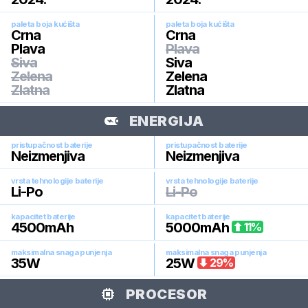
paleta boja kućišta
paleta boja kućišta
Crna
Crna
Plava
Plava
Siva
Siva
Zelena
Zelena
Zlatna
Zlatna
ENERGIJA
pristupačnost baterije
pristupačnost baterije
Neizmenjiva
Neizmenjiva
vrsta tehnologije baterije
vrsta tehnologije baterije
Li-Po
Li-Po
kapacitet baterije
kapacitet baterije
4500
mAh
5000
mAh
11
%
maksimalna snaga punjenja
maksimalna snaga punjenja
35
W
25
W
29
%
PROCESOR