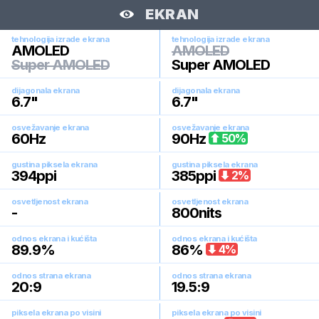
EKRAN
tehnologija izrade ekrana
tehnologija izrade ekrana
AMOLED
AMOLED
Super AMOLED
Super AMOLED
dijagonala ekrana
dijagonala ekrana
6.7
"
6.7
"
osvežavanje ekrana
osvežavanje ekrana
60
Hz
90
Hz
50
%
gustina piksela ekrana
gustina piksela ekrana
394
ppi
385
ppi
2
%
osvetljenost ekrana
osvetljenost ekrana
-
800
nits
odnos ekrana i kućišta
odnos ekrana i kućišta
89.9
%
86
%
4
%
odnos strana ekrana
odnos strana ekrana
20:9
19.5:9
piksela ekrana po visini
piksela ekrana po visini