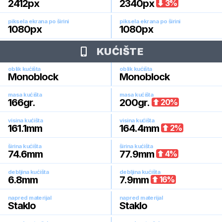
2412
px
2340
px
3
%
piksela ekrana po širini
piksela ekrana po širini
1080
px
1080
px
KUĆIŠTE
oblik kućišta
oblik kućišta
Monoblock
Monoblock
masa kućišta
masa kućišta
166
gr.
200
gr.
20
%
visina kućišta
visina kućišta
161.1
mm
164.4
mm
2
%
širina kućišta
širina kućišta
74.6
mm
77.9
mm
4
%
debljina kućišta
debljina kućišta
6.8
mm
7.9
mm
16
%
napred materijal
napred materijal
Staklo
Staklo