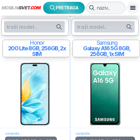
MOBILNI
SVET
.COM
PRETRAGA
Honor
Samsung
200 Lite
8GB, 256GB, 2x
Galaxy A16 5G
8GB,
SIM
256GB, 1x SIM
varijante
varijante