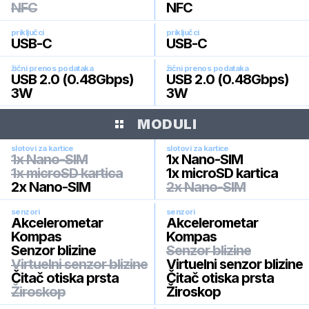
NFC
NFC
priključci
priključci
USB-C
USB-C
žični prenos podataka
žični prenos podataka
USB 2.0 (0.48Gbps)
USB 2.0 (0.48Gbps)
3W
3W
MODULI
slotovi za kartice
slotovi za kartice
1x Nano-SIM
1x Nano-SIM
1x microSD kartica
1x microSD kartica
2x Nano-SIM
2x Nano-SIM
senzori
senzori
Akcelerometar
Akcelerometar
Kompas
Kompas
Senzor blizine
Senzor blizine
Virtuelni senzor blizine
Virtuelni senzor blizine
Čitač otiska prsta
Čitač otiska prsta
Žiroskop
Žiroskop