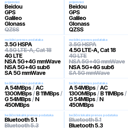
prijemnici
prijemnici
Beidou
Beidou
GPS
GPS
Galileo
Galileo
Glonass
Glonass
QZSS
QZSS
mobilni prenos podataka
mobilni prenos podataka
3.5G HSPA
3.5G HSPA
4.5G LTE-A, Cat 18
4.5G LTE-A, Cat 18
4G LTE
4G LTE
NSA 5G+4G mmWave
NSA 5G+4G mmWave
NSA 5G+4G sub6
NSA 5G+4G sub6
SA 5G mmWave
SA 5G mmWave
bežični prenos podataka
bežični prenos podataka
A 54MBps
/
AC
A 54MBps
/
AC
1300MBps
/
B 11MBps
/
1300MBps
/
B 11MBps
/
G 54MBps
/
N
G 54MBps
/
N
450MBps
450MBps
bežični lokalni prenos podataka
bežični lokalni prenos podataka
Bluetooth 5.1
Bluetooth 5.1
Bluetooth 5.3
Bluetooth 5.3