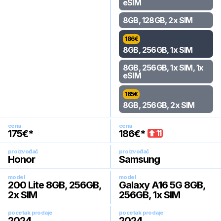
eSIM
8GB, 128GB, 2x SIM
186
€
8GB, 256GB, 1x SIM
8GB, 256GB, 1x SIM, 1x
eSIM
165
€
8GB, 256GB, 2x SIM
cena
cena
175
€*
186
€*
11
proizvođač
proizvođač
Honor
Samsung
model
model
200 Lite 8GB, 256GB,
Galaxy A16 5G 8GB,
2x SIM
256GB, 1x SIM
pocetak prodaje
pocetak prodaje
2024
.
2024
.