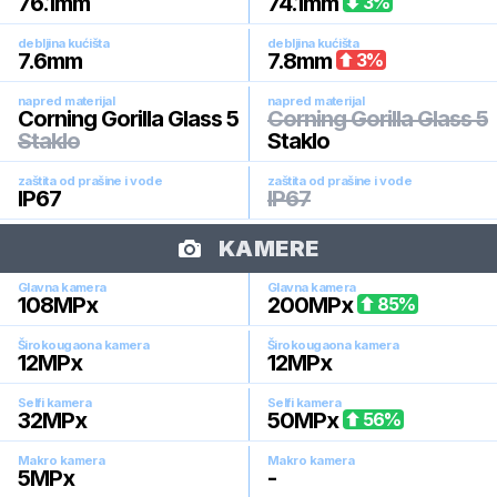
76.1
mm
74.1
mm
3
%
debljina kućišta
debljina kućišta
7.6
mm
7.8
mm
3
%
napred materijal
napred materijal
Corning Gorilla Glass 5
Corning Gorilla Glass 5
Staklo
Staklo
zaštita od prašine i vode
zaštita od prašine i vode
IP67
IP67
KAMERE
Glavna kamera
Glavna kamera
108
MPx
200
MPx
85
%
Širokougaona kamera
Širokougaona kamera
12
MPx
12
MPx
Selfi kamera
Selfi kamera
32
MPx
50
MPx
56
%
Makro kamera
Makro kamera
5
MPx
-