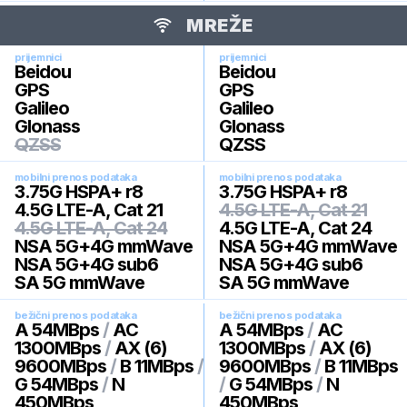
MREŽE
prijemnici
prijemnici
Beidou
Beidou
GPS
GPS
Galileo
Galileo
Glonass
Glonass
QZSS
QZSS
mobilni prenos podataka
mobilni prenos podataka
3.75G HSPA+ r8
3.75G HSPA+ r8
4.5G LTE-A, Cat 21
4.5G LTE-A, Cat 21
4.5G LTE-A, Cat 24
4.5G LTE-A, Cat 24
NSA 5G+4G mmWave
NSA 5G+4G mmWave
NSA 5G+4G sub6
NSA 5G+4G sub6
SA 5G mmWave
SA 5G mmWave
bežični prenos podataka
bežični prenos podataka
A 54MBps
/
AC
A 54MBps
/
AC
1300MBps
/
AX (6)
1300MBps
/
AX (6)
9600MBps
/
B 11MBps
/
9600MBps
/
B 11MBps
G 54MBps
/
N
/
G 54MBps
/
N
450MBps
450MBps