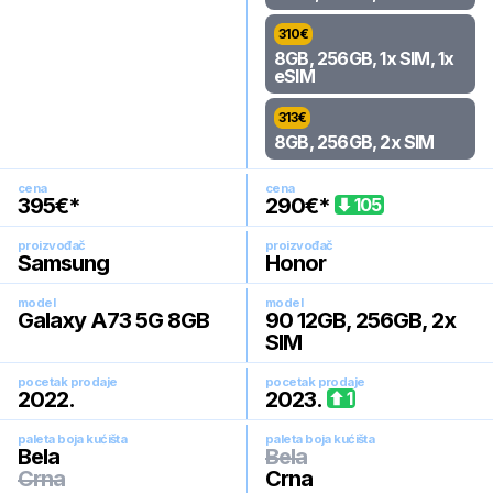
310
€
8GB, 256GB, 1x SIM, 1x
eSIM
313
€
8GB, 256GB, 2x SIM
cena
cena
395
€*
290
€*
105
proizvođač
proizvođač
Samsung
Honor
model
model
Galaxy A73 5G 8GB
90 12GB, 256GB, 2x
SIM
pocetak prodaje
pocetak prodaje
2022
.
2023
.
1
paleta boja kućišta
paleta boja kućišta
Bela
Bela
Crna
Crna