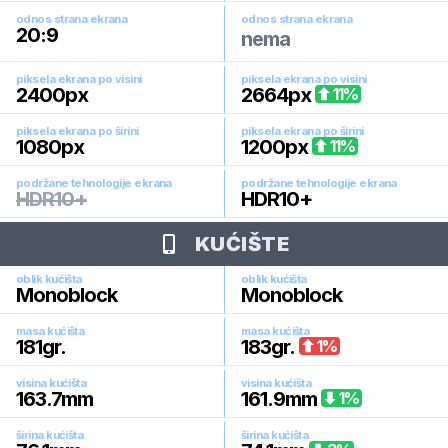
odnos strana ekrana
odnos strana ekrana
20:9
nema
piksela ekrana po visini
piksela ekrana po visini
2400
px
2664
px
11
%
piksela ekrana po širini
piksela ekrana po širini
1080
px
1200
px
11
%
podržane tehnologije ekrana
podržane tehnologije ekrana
HDR10+
HDR10+
KUĆIŠTE
oblik kućišta
oblik kućišta
Monoblock
Monoblock
masa kućišta
masa kućišta
181
gr.
183
gr.
1
%
visina kućišta
visina kućišta
163.7
mm
161.9
mm
1
%
širina kućišta
širina kućišta