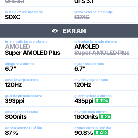
UFS 3.1
UFS 3.1
vrsta externe memorije
vrsta externe memorije
SDXC
SDXC
EKRAN
tehnologija izrade ekrana
tehnologija izrade ekrana
AMOLED
AMOLED
Super AMOLED Plus
Super AMOLED Plus
dijagonala ekrana
dijagonala ekrana
6.7
"
6.7
"
osvežavanje ekrana
osvežavanje ekrana
120
Hz
120
Hz
gustina piksela ekrana
gustina piksela ekrana
393
ppi
435
ppi
11
%
osvetljenost ekrana
osvetljenost ekrana
800
nits
1600
nits
2
x
odnos ekrana i kućišta
odnos ekrana i kućišta
87
%
90.8
%
4
%