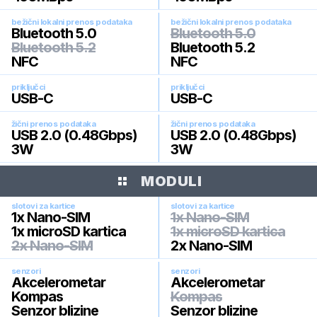
bežični lokalni prenos podataka
bežični lokalni prenos podataka
Bluetooth 5.0
Bluetooth 5.0
Bluetooth 5.2
Bluetooth 5.2
NFC
NFC
priključci
priključci
USB-C
USB-C
žični prenos podataka
žični prenos podataka
USB 2.0 (0.48Gbps)
USB 2.0 (0.48Gbps)
3W
3W
MODULI
slotovi za kartice
slotovi za kartice
1x Nano-SIM
1x Nano-SIM
1x microSD kartica
1x microSD kartica
2x Nano-SIM
2x Nano-SIM
senzori
senzori
Akcelerometar
Akcelerometar
Kompas
Kompas
Senzor blizine
Senzor blizine