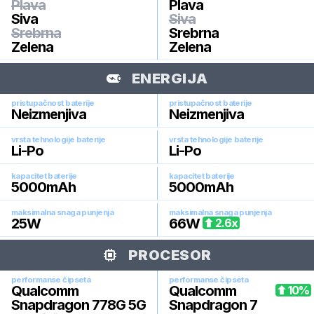
Plava
Plava
Siva
Siva
Srebrna
Srebrna
Zelena
Zelena
ENERGIJA
pristupačnost baterije
pristupačnost baterije
Neizmenjiva
Neizmenjiva
vrsta tehnologije baterije
vrsta tehnologije baterije
Li-Po
Li-Po
kapacitet baterije
kapacitet baterije
5000
mAh
5000
mAh
maksimalna snaga punjenja
maksimalna snaga punjenja
25
W
66
W
2.6
x
PROCESOR
performanse čipseta
performanse čipseta
Qualcomm
Qualcomm
10
%
Snapdragon 778G 5G
Snapdragon 7