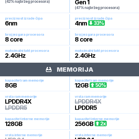
Gen 1
(42% najbržeg procesora)
(47% najbržeg procesora)
preciznost izrade čipa
preciznost izrade čipa
6
nm
4
nm
33
%
broj jezgara procesora
broj jezgara procesora
8
core
8
core
maksimalni takt procesora
maksimalni takt procesora
2.4
GHz
2.4
GHz
MEMORIJA
kapacitet ram memorije
kapacitet ram memorije
8
GB
12
GB
50
%
vrsta ram memorije
vrsta ram memorije
LPDDR4X
LPDDR4X
LPDDR5
LPDDR5
kapacitet interne memorije
kapacitet interne memorije
128
GB
256
GB
2
x
vrsta interne memorije
vrsta interne memorije