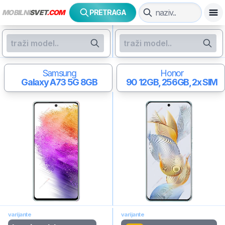
MOBILNI
SVET
.COM
PRETRAGA
Samsung
Honor
Galaxy A73 5G
8GB
90
12GB, 256GB, 2x SIM
varijante
varijante