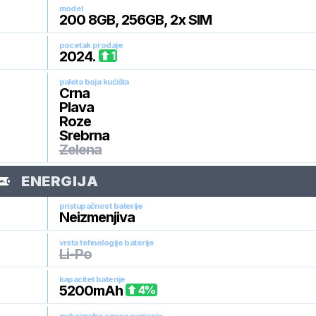
model
200 8GB, 256GB, 2x SIM
pocetak prodaje
2024
.
1
paleta boja kućišta
Crna
Plava
Roze
Srebrna
Zelena
ENERGIJA
pristupačnost baterije
Neizmenjiva
vrsta tehnologije baterije
Li-Po
kapacitet baterije
5200
mAh
4
%