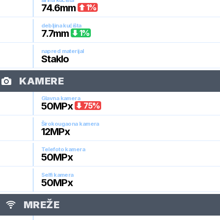
širina kućišta
74.6
mm
1
%
debljina kućišta
7.7
mm
1
%
napred materijal
Staklo
KAMERE
Glavna kamera
50
MPx
75
%
Širokougaona kamera
12
MPx
Telefoto kamera
50
MPx
Selfi kamera
50
MPx
MREŽE