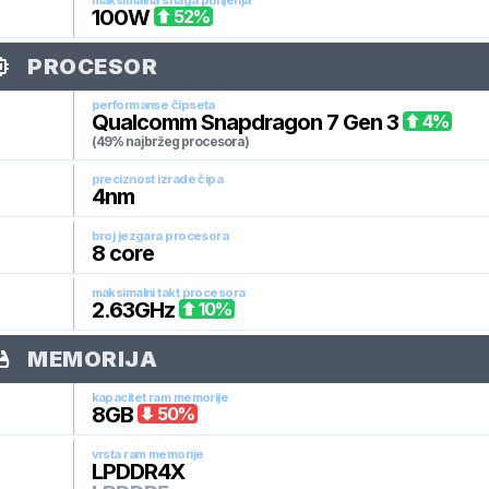
maksimalna snaga punjenja
100
W
52
%
PROCESOR
performanse čipseta
Qualcomm Snapdragon 7 Gen 3
4
%
(49% najbržeg procesora)
preciznost izrade čipa
4
nm
broj jezgara procesora
8
core
maksimalni takt procesora
2.63
GHz
10
%
MEMORIJA
kapacitet ram memorije
8
GB
50
%
vrsta ram memorije
LPDDR4X