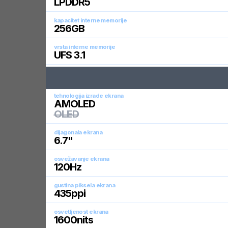
LPDDR5
kapacitet interne memorije
256
GB
vrsta interne memorije
UFS 3.1
tehnologija izrade ekrana
AMOLED
OLED
dijagonala ekrana
6.7
"
osvežavanje ekrana
120
Hz
gustina piksela ekrana
435
ppi
osvetljenost ekrana
1600
nits