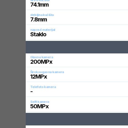
širina kućišta
74.1
mm
debljina kućišta
7.8
mm
napred materijal
Staklo
Glavna kamera
200
MPx
Širokougaona kamera
12
MPx
Telefoto kamera
-
Selfi kamera
50
MPx