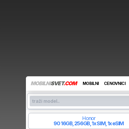
MOBILNI
SVET
.COM
MOBILNI
CENOVNICI
Honor
90
16GB, 256GB, 1x SIM, 1x eSIM