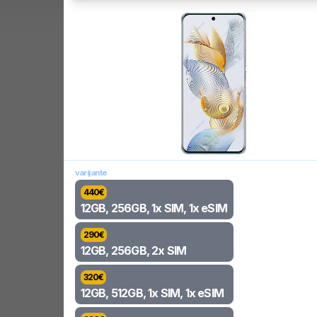
varijante
440
€
12GB, 256GB, 1x SIM, 1x eSIM
290
€
12GB, 256GB, 2x SIM
320
€
12GB, 512GB, 1x SIM, 1x eSIM