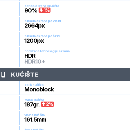
odnos ekrana i kućišta
90
%
1
%
piksela ekrana po visini
2664
px
piksela ekrana po širini
1200
px
podržane tehnologije ekrana
HDR
HDR10+
KUĆIŠTE
oblik kućišta
Monoblock
masa kućišta
187
gr.
2
%
visina kućišta
161.5
mm