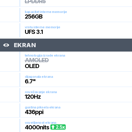
LPDDR5
kapacitet interne memorije
256
GB
vrsta interne memorije
UFS 3.1
EKRAN
tehnologija izrade ekrana
AMOLED
OLED
dijagonala ekrana
6.7
"
osvežavanje ekrana
120
Hz
gustina piksela ekrana
436
ppi
osvetljenost ekrana
4000
nits
2.5
x