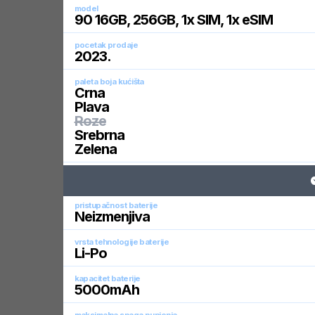
model
90 16GB, 256GB, 1x SIM, 1x eSIM
pocetak prodaje
2023
.
paleta boja kućišta
Crna
Plava
Roze
Srebrna
Zelena
pristupačnost baterije
Neizmenjiva
vrsta tehnologije baterije
Li-Po
kapacitet baterije
5000
mAh