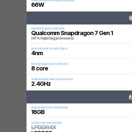
maksimalna snaga punjenja
66
W
performanse čipseta
Qualcomm Snapdragon 7 Gen 1
(47% najbržeg procesora)
preciznost izrade čipa
4
nm
broj jezgara procesora
8
core
maksimalni takt procesora
2.4
GHz
kapacitet ram memorije
16
GB
vrsta ram memorije
LPDDR4X