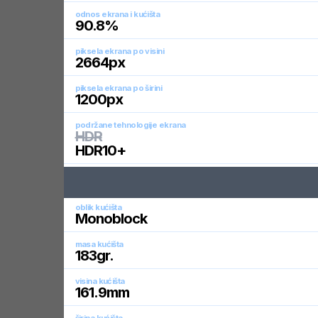
odnos ekrana i kućišta
90.8
%
piksela ekrana po visini
2664
px
piksela ekrana po širini
1200
px
podržane tehnologije ekrana
HDR
HDR10+
oblik kućišta
Monoblock
masa kućišta
183
gr.
visina kućišta
161.9
mm