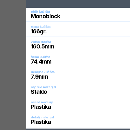
oblik kućišta
Monoblock
masa kućišta
166
gr.
visina kućišta
160.5
mm
širina kućišta
74.4
mm
debljina kućišta
7.9
mm
napred materijal
Staklo
nazad materijal
Plastika
detalji materijal
Plastika