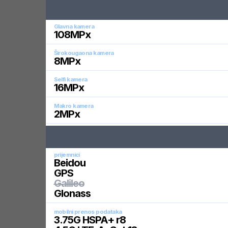
Glavna kamera
108
MPx
Širokougaona kamera
8
MPx
Selfi kamera
16
MPx
Makro kamera
2
MPx
prijemnici
Beidou
GPS
Galileo
Glonass
mobilni prenos podataka
3.75G HSPA+ r8