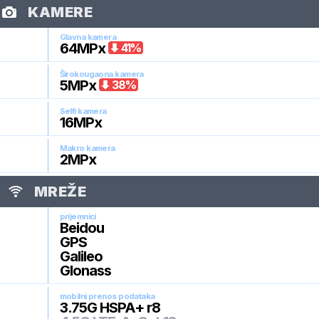
KAMERE
Glavna kamera
64
MPx
41
%
Širokougaona kamera
5
MPx
38
%
Selfi kamera
16
MPx
Makro kamera
2
MPx
MREŽE
prijemnici
Beidou
GPS
Galileo
Glonass
mobilni prenos podataka
3.75G HSPA+ r8