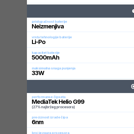
pristupačnost baterije
Neizmenjiva
vrsta tehnologije baterije
Li-Po
kapacitet baterije
5000
mAh
maksimalna snaga punjenja
33
W
performanse čipseta
MediaTek Helio G99
(27% najbržeg procesora)
preciznost izrade čipa
6
nm
broj jezgara procesora