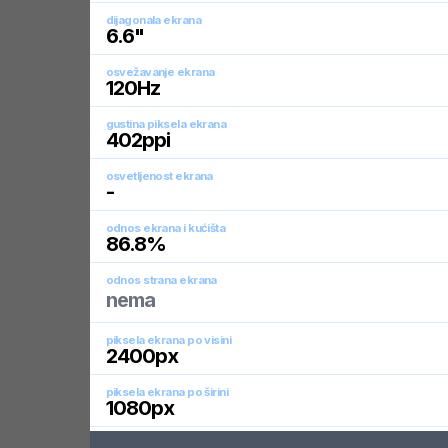
dijagonala ekrana
6.6
"
osvežavanje ekrana
120
Hz
gustina piksela ekrana
402
ppi
osvetljenost ekrana
-
odnos ekrana i kućišta
86.8
%
odnos strana ekrana
nema
piksela ekrana po visini
2400
px
piksela ekrana po širini
1080
px