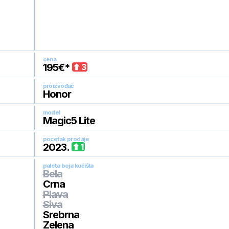
cena
195
€*
3
proizvođač
Honor
model
Magic5 Lite
pocetak prodaje
2023
.
1
paleta boja kućišta
Bela
Crna
Plava
Siva
Srebrna
Zelena