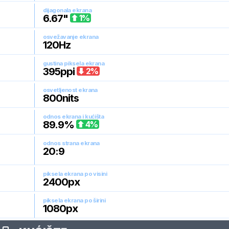
dijagonala ekrana
6.67
"
1
%
osvežavanje ekrana
120
Hz
gustina piksela ekrana
395
ppi
2
%
osvetljenost ekrana
800
nits
odnos ekrana i kućišta
89.9
%
4
%
odnos strana ekrana
20:9
piksela ekrana po visini
2400
px
piksela ekrana po širini
1080
px