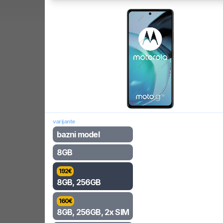
varijante
bazni model
8GB
192
€
8GB, 256GB
160
€
8GB, 256GB, 2x SIM