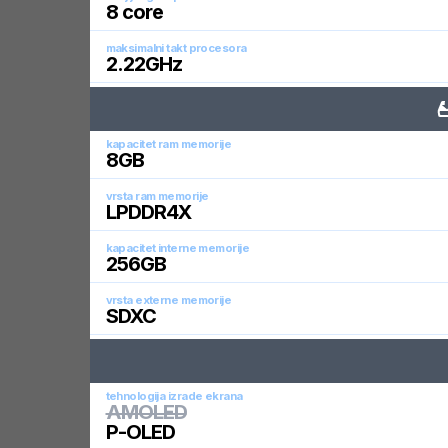
8
core
maksimalni takt procesora
2.22
GHz
kapacitet ram memorije
8
GB
vrsta ram memorije
LPDDR4X
kapacitet interne memorije
256
GB
vrsta externe memorije
SDXC
tehnologija izrade ekrana
AMOLED
P-OLED