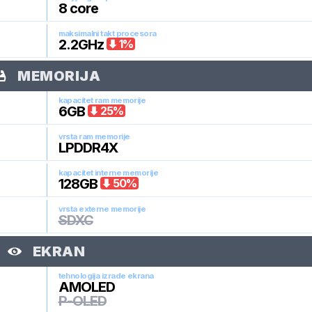
8
core
maksimalni takt procesora
2.2
GHz
1
%
MEMORIJA
kapacitet ram memorije
6
GB
25
%
vrsta ram memorije
LPDDR4X
kapacitet interne memorije
128
GB
50
%
vrsta externe memorije
SDXC
EKRAN
tehnologija izrade ekrana
AMOLED
P-OLED