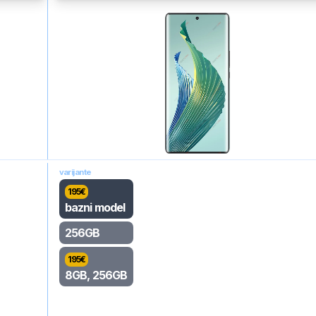
varijante
195
€
bazni model
256GB
195
€
8GB, 256GB