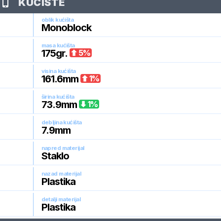
KUĆIŠTE
oblik kućišta
Monoblock
masa kućišta
175
gr.
5
%
visina kućišta
161.6
mm
1
%
širina kućišta
73.9
mm
1
%
debljina kućišta
7.9
mm
napred materijal
Staklo
nazad materijal
Plastika
detalji materijal
Plastika