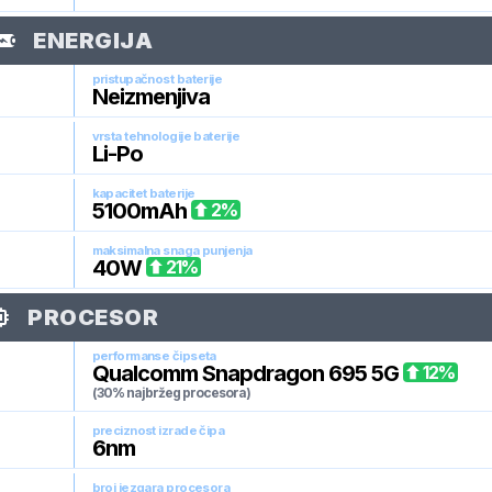
ENERGIJA
pristupačnost baterije
Neizmenjiva
vrsta tehnologije baterije
Li-Po
kapacitet baterije
5100
mAh
2
%
maksimalna snaga punjenja
40
W
21
%
PROCESOR
performanse čipseta
Qualcomm Snapdragon 695 5G
12
%
(30% najbržeg procesora)
preciznost izrade čipa
6
nm
broj jezgara procesora