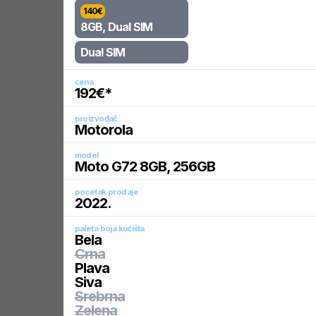
140
€
8GB, Dual SIM
Dual SIM
cena
192
€*
proizvođač
Motorola
model
Moto G72 8GB, 256GB
pocetak prodaje
2022
.
paleta boja kućišta
Bela
Crna
Plava
Siva
Srebrna
Zelena