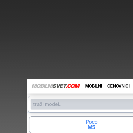
MOBILNI
SVET
.COM
MOBILNI
CENOVNICI
Poco
M5