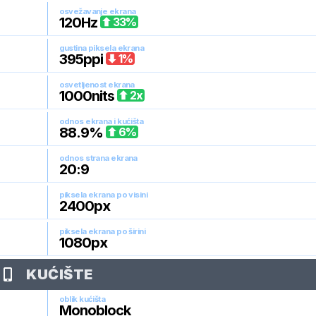
osvežavanje ekrana
120
Hz
33
%
gustina piksela ekrana
395
ppi
1
%
osvetljenost ekrana
1000
nits
2
x
odnos ekrana i kućišta
88.9
%
6
%
odnos strana ekrana
20:9
piksela ekrana po visini
2400
px
piksela ekrana po širini
1080
px
KUĆIŠTE
oblik kućišta
Monoblock