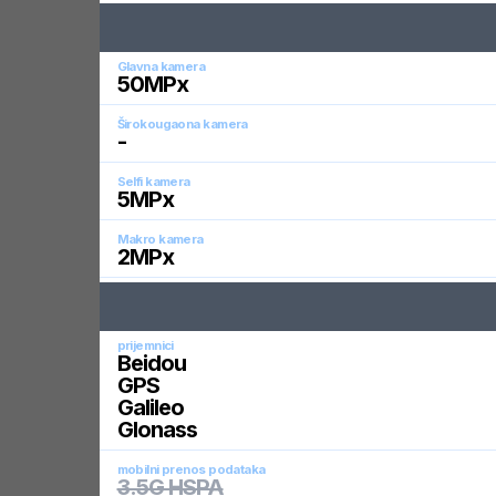
Glavna kamera
50
MPx
Širokougaona kamera
-
Selfi kamera
5
MPx
Makro kamera
2
MPx
prijemnici
Beidou
GPS
Galileo
Glonass
mobilni prenos podataka
3.5G HSPA