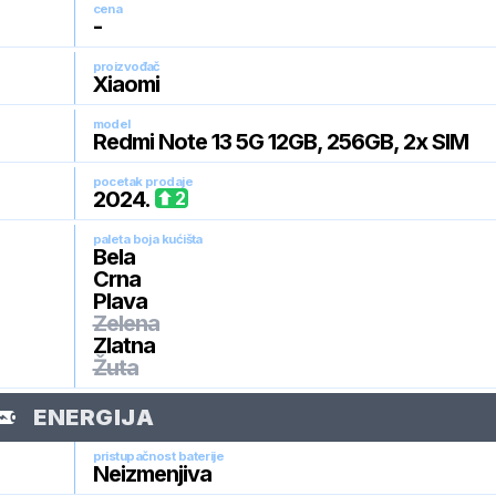
cena
-
proizvođač
Xiaomi
model
Redmi Note 13 5G 12GB, 256GB, 2x SIM
pocetak prodaje
2024
.
2
paleta boja kućišta
Bela
Crna
Plava
Zelena
Zlatna
Žuta
ENERGIJA
pristupačnost baterije
Neizmenjiva