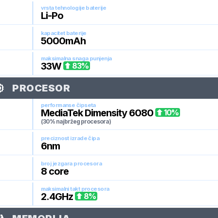
vrsta tehnologije baterije
Li-Po
kapacitet baterije
5000
mAh
maksimalna snaga punjenja
33
W
83
%
PROCESOR
performanse čipseta
MediaTek Dimensity 6080
10
%
(30% najbržeg procesora)
preciznost izrade čipa
6
nm
broj jezgara procesora
8
core
maksimalni takt procesora
2.4
GHz
8
%