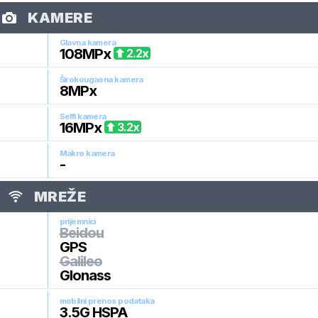
KAMERE
Glavna kamera
108
MPx
2.2
x
Širokougaona kamera
8
MPx
Selfi kamera
16
MPx
3.2
x
Makro kamera
-
MREŽE
prijemnici
Beidou
GPS
Galileo
Glonass
mobilni prenos podataka
3.5G HSPA