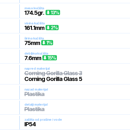
masa kućišta
174.5
gr.
13
%
visina kućišta
161.1
mm
2
%
širina kućišta
75
mm
1
%
debljina kućišta
7.6
mm
15
%
napred materijal
Corning Gorilla Glass 3
Corning Gorilla Glass 5
nazad materijal
Plastika
detalji materijal
Plastika
zaštita od prašine i vode
IP54