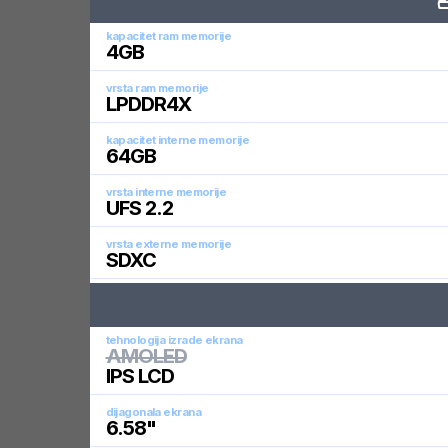
kapacitet ram memorije
4
GB
vrsta ram memorije
LPDDR4X
kapacitet interne memorije
64
GB
vrsta interne memorije
UFS 2.2
vrsta externe memorije
SDXC
tehnologija izrade ekrana
AMOLED
IPS LCD
dijagonala ekrana
6.58
"