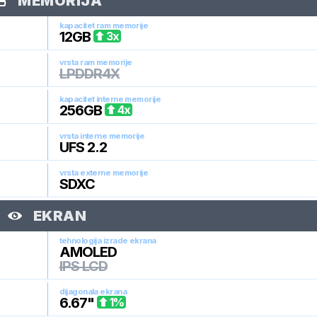
MEMORIJA
kapacitet ram memorije
12
GB
3
x
vrsta ram memorije
LPDDR4X
kapacitet interne memorije
256
GB
4
x
vrsta interne memorije
UFS 2.2
vrsta externe memorije
SDXC
EKRAN
tehnologija izrade ekrana
AMOLED
IPS LCD
dijagonala ekrana
6.67
"
1
%