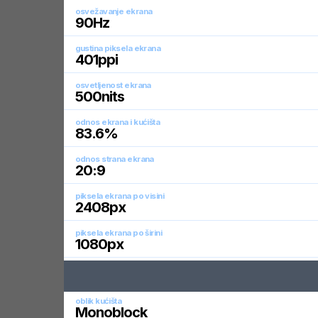
osvežavanje ekrana
90
Hz
gustina piksela ekrana
401
ppi
osvetljenost ekrana
500
nits
odnos ekrana i kućišta
83.6
%
odnos strana ekrana
20:9
piksela ekrana po visini
2408
px
piksela ekrana po širini
1080
px
oblik kućišta
Monoblock