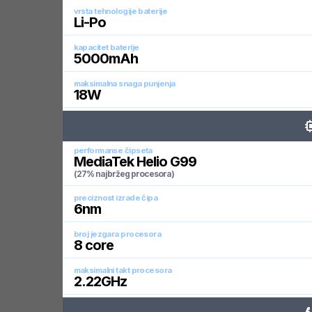
vrsta tehnologije baterije
Li-Po
kapacitet baterije
5000
mAh
maksimalna snaga punjenja
18
W
performanse čipseta
MediaTek Helio G99
(27% najbržeg procesora)
preciznost izrade čipa
6
nm
broj jezgara procesora
8
core
maksimalni takt procesora
2.22
GHz