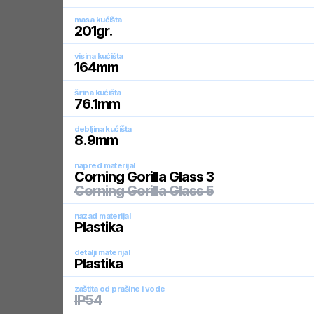
masa kućišta
201
gr.
visina kućišta
164
mm
širina kućišta
76.1
mm
debljina kućišta
8.9
mm
napred materijal
Corning Gorilla Glass 3
Corning Gorilla Glass 5
nazad materijal
Plastika
detalji materijal
Plastika
zaštita od prašine i vode
IP54