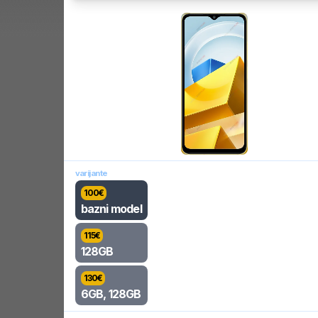
varijante
100
€
bazni model
115
€
128GB
130
€
6GB, 128GB