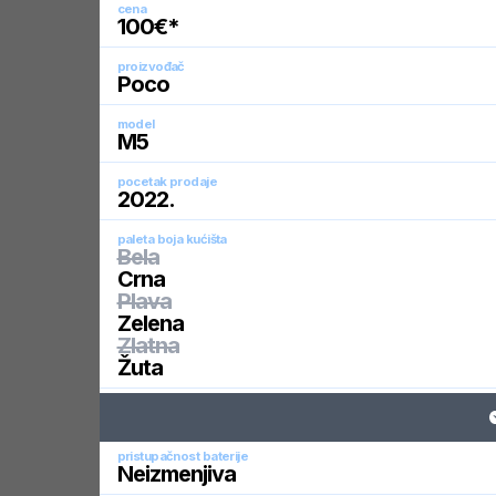
cena
100
€*
proizvođač
Poco
model
M5
pocetak prodaje
2022
.
paleta boja kućišta
Bela
Crna
Plava
Zelena
Zlatna
Žuta
pristupačnost baterije
Neizmenjiva