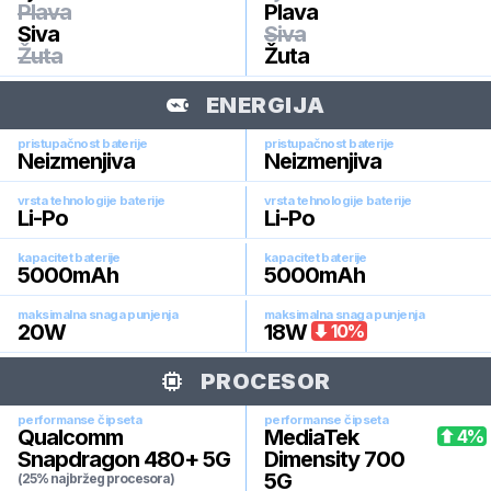
Plava
Plava
Siva
Siva
Žuta
Žuta
ENERGIJA
pristupačnost baterije
pristupačnost baterije
Neizmenjiva
Neizmenjiva
vrsta tehnologije baterije
vrsta tehnologije baterije
Li-Po
Li-Po
kapacitet baterije
kapacitet baterije
5000
mAh
5000
mAh
maksimalna snaga punjenja
maksimalna snaga punjenja
20
W
18
W
10
%
PROCESOR
performanse čipseta
performanse čipseta
Qualcomm
MediaTek
4
%
Snapdragon 480+ 5G
Dimensity 700
5G
(25% najbržeg procesora)