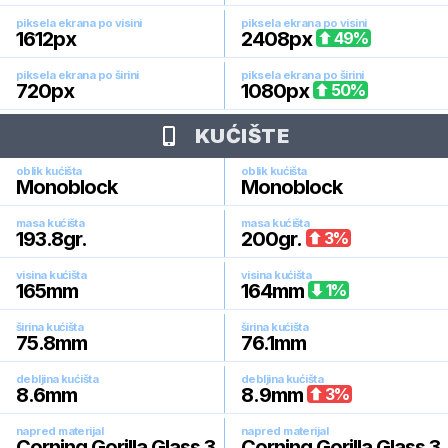
piksela ekrana po visini
piksela ekrana po visini
1612
px
2408
px
49
%
piksela ekrana po širini
piksela ekrana po širini
720
px
1080
px
50
%
KUĆIŠTE
oblik kućišta
oblik kućišta
Monoblock
Monoblock
masa kućišta
masa kućišta
193.8
gr.
200
gr.
3
%
visina kućišta
visina kućišta
165
mm
164
mm
1
%
širina kućišta
širina kućišta
75.8
mm
76.1
mm
debljina kućišta
debljina kućišta
8.6
mm
8.9
mm
3
%
napred materijal
napred materijal
Corning Gorilla Glass 3
Corning Gorilla Glass 3