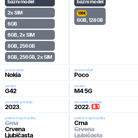
bazni model
bazni model
2x SIM
135
€
6GB, 128GB
6GB
6GB, 2x SIM
8GB, 256GB
8GB, 256GB, 2x SIM
proizvođač
proizvođač
Nokia
Poco
model
model
G42
M4 5G
pocetak prodaje
pocetak prodaje
2023
.
2022
.
1
paleta boja kućišta
paleta boja kućišta
Crna
Crna
Crvena
Crvena
Ljubičasta
Ljubičasta