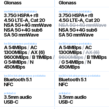
Glonass
Glonass
mobilni prenos podataka
mobilni prenos podataka
3.75G HSPA+ r8
3.75G HSPA+ r8
4.5G LTE-A, Cat 20
4.5G LTE-A, Cat 20
NSA 5G+4G mmWave
NSA 5G+4G mmWave
NSA 5G+4G sub6
NSA 5G+4G sub6
SA 5G mmWave
SA 5G mmWave
bežični prenos podataka
bežični prenos podataka
A 54MBps
/
AC
A 54MBps
/
AC
1300MBps
/
AX (6)
1300MBps
/
AX (6)
9600MBps
/
B 11MBps
/
9600MBps
/
B 11MBps
G 54MBps
/
N
/
G 54MBps
/
N
450MBps
450MBps
bežični lokalni prenos podataka
bežični lokalni prenos podataka
Bluetooth 5.1
Bluetooth 5.1
NFC
NFC
priključci
priključci
3.5mm audio
3.5mm audio
USB-C
USB-C