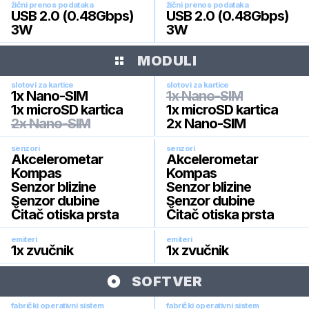
žični prenos podataka
žični prenos podataka
USB 2.0 (0.48Gbps)
USB 2.0 (0.48Gbps)
3W
3W
MODULI
slotovi za kartice
slotovi za kartice
1x Nano-SIM
1x Nano-SIM
1x microSD kartica
1x microSD kartica
2x Nano-SIM
2x Nano-SIM
senzori
senzori
Akcelerometar
Akcelerometar
Kompas
Kompas
Senzor blizine
Senzor blizine
Senzor dubine
Senzor dubine
Čitač otiska prsta
Čitač otiska prsta
emiteri
emiteri
1x zvučnik
1x zvučnik
SOFTVER
fabrički operativni sistem
fabrički operativni sistem