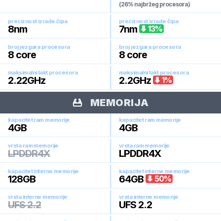
(26% najbržeg procesora)
preciznost izrade čipa
preciznost izrade čipa
8
nm
7
nm
13
%
broj jezgara procesora
broj jezgara procesora
8
core
8
core
maksimalni takt procesora
maksimalni takt procesora
2.22
GHz
2.2
GHz
1
%
MEMORIJA
kapacitet ram memorije
kapacitet ram memorije
4
GB
4
GB
vrsta ram memorije
vrsta ram memorije
LPDDR4X
LPDDR4X
kapacitet interne memorije
kapacitet interne memorije
128
GB
64
GB
50
%
vrsta interne memorije
vrsta interne memorije
UFS 2.2
UFS 2.2