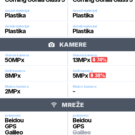
nazad materijal
nazad materijal
Plastika
Plastika
detalji materijal
detalji materijal
Plastika
Plastika
KAMERE
Glavna kamera
Glavna kamera
50
MPx
13
MPx
74
%
Selfi kamera
Selfi kamera
8
MPx
5
MPx
38
%
Makro kamera
Makro kamera
2
MPx
-
MREŽE
prijemnici
prijemnici
Beidou
Beidou
GPS
GPS
Galileo
Galileo