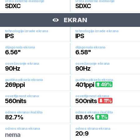
vrsta externe memorije
vrsta externe memorije
SDXC
SDXC
EKRAN
tehnologija izrade ekrana
tehnologija izrade ekrana
IPS
IPS
dijagonala ekrana
dijagonala ekrana
6.56
"
6.58
"
osvežavanje ekrana
osvežavanje ekrana
90
Hz
90
Hz
gustina piksela ekrana
gustina piksela ekrana
269
ppi
401
ppi
49
%
osvetljenost ekrana
osvetljenost ekrana
560
nits
500
nits
11
%
odnos ekrana i kućišta
odnos ekrana i kućišta
82.7
%
83.6
%
1
%
odnos strana ekrana
odnos strana ekrana
20:9
nema