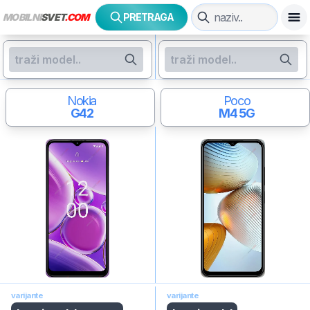
MOBILNI
SVET
.COM
PRETRAGA
Nokia
Poco
G42
M4 5G
varijante
varijante