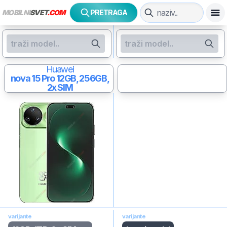
MOBILNI
SVET
.COM
PRETRAGA
Huawei
nova 15 Pro
12GB, 256GB,
2x SIM
varijante
varijante