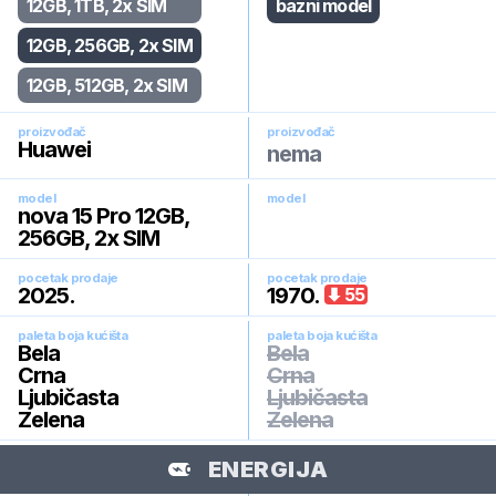
12GB, 1TB, 2x SIM
bazni model
12GB, 256GB, 2x SIM
12GB, 512GB, 2x SIM
proizvođač
proizvođač
Huawei
nema
model
model
nova 15 Pro 12GB,
256GB, 2x SIM
pocetak prodaje
pocetak prodaje
2025
.
1970
.
55
paleta boja kućišta
paleta boja kućišta
Bela
Bela
Crna
Crna
Ljubičasta
Ljubičasta
Zelena
Zelena
ENERGIJA