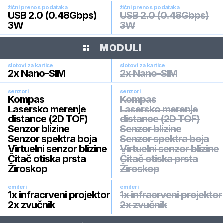
žični prenos podataka
žični prenos podataka
USB 2.0 (0.48Gbps)
USB 2.0 (0.48Gbps)
3W
3W
MODULI
slotovi za kartice
slotovi za kartice
2x Nano-SIM
2x Nano-SIM
senzori
senzori
Kompas
Kompas
Lasersko merenje
Lasersko merenje
distance (2D TOF)
distance (2D TOF)
Senzor blizine
Senzor blizine
Senzor spektra boja
Senzor spektra boja
Virtuelni senzor blizine
Virtuelni senzor blizine
Čitač otiska prsta
Čitač otiska prsta
Žiroskop
Žiroskop
emiteri
emiteri
1x infracrveni projektor
1x infracrveni projektor
2x zvučnik
2x zvučnik