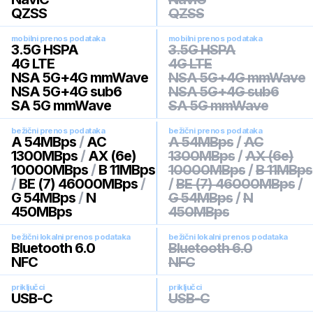
QZSS
QZSS
mobilni prenos podataka
mobilni prenos podataka
3.5G HSPA
3.5G HSPA
4G LTE
4G LTE
NSA 5G+4G mmWave
NSA 5G+4G mmWave
NSA 5G+4G sub6
NSA 5G+4G sub6
SA 5G mmWave
SA 5G mmWave
bežični prenos podataka
bežični prenos podataka
A 54MBps
/
AC
A 54MBps
/
AC
1300MBps
/
AX (6e)
1300MBps
/
AX (6e)
10000MBps
/
B 11MBps
10000MBps
/
B 11MBps
/
BE (7) 46000MBps
/
/
BE (7) 46000MBps
/
G 54MBps
/
N
G 54MBps
/
N
450MBps
450MBps
bežični lokalni prenos podataka
bežični lokalni prenos podataka
Bluetooth 6.0
Bluetooth 6.0
NFC
NFC
priključci
priključci
USB-C
USB-C