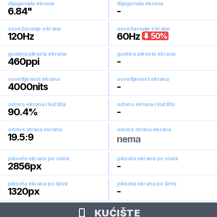
dijagonala ekrana
dijagonala ekrana
6.84
"
-
osvežavanje ekrana
osvežavanje ekrana
120
Hz
60
Hz
50
%
gustina piksela ekrana
gustina piksela ekrana
460
ppi
-
osvetljenost ekrana
osvetljenost ekrana
4000
nits
-
odnos ekrana i kućišta
odnos ekrana i kućišta
90.4
%
-
odnos strana ekrana
odnos strana ekrana
19.5:9
nema
piksela ekrana po visini
piksela ekrana po visini
2856
px
-
piksela ekrana po širini
piksela ekrana po širini
1320
px
-
KUĆIŠTE