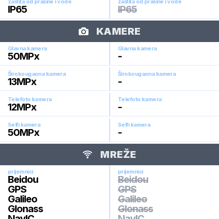
zaštita od prašine i vode
zaštita od prašine i vode
IP65
IP65
KAMERE
Glavna kamera
Glavna kamera
50
MPx
-
Širokougaona kamera
Širokougaona kamera
13
MPx
-
Telefoto kamera
Telefoto kamera
12
MPx
-
Selfi kamera
Selfi kamera
50
MPx
-
MREŽE
prijemnici
prijemnici
Beidou
Beidou
GPS
GPS
Galileo
Galileo
Glonass
Glonass
NavIC
NavIC