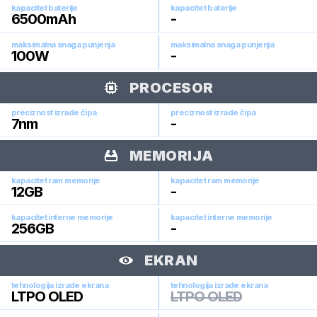
kapacitet baterije
kapacitet baterije
6500
mAh
-
maksimalna snaga punjenja
maksimalna snaga punjenja
100
W
-
PROCESOR
preciznost izrade čipa
preciznost izrade čipa
7
nm
-
MEMORIJA
kapacitet ram memorije
kapacitet ram memorije
12
GB
-
kapacitet interne memorije
kapacitet interne memorije
256
GB
-
EKRAN
tehnologija izrade ekrana
tehnologija izrade ekrana
LTPO OLED
LTPO OLED