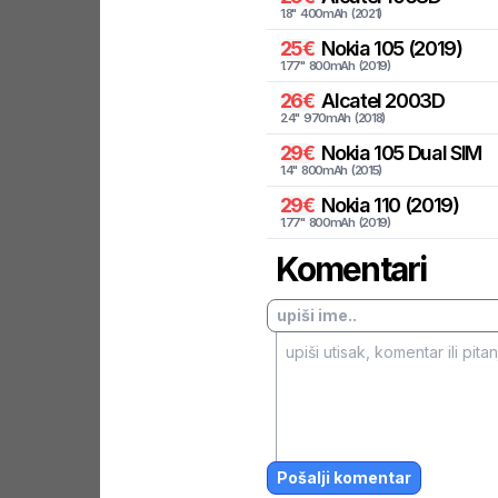
1.8
"
400
mAh
(
2021
)
25
€
Nokia
105 (2019)
1.77
"
800
mAh
(
2019
)
26
€
Alcatel
2003D
2.4
"
970
mAh
(
2018
)
29
€
Nokia
105 Dual SIM
1.4
"
800
mAh
(
2015
)
29
€
Nokia
110 (2019)
1.77
"
800
mAh
(
2019
)
Komentari
Pošalji komentar