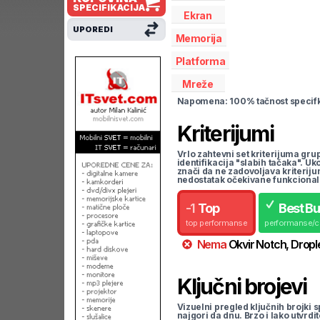
SPECIFIKACIJA
Ekran
UPOREDI
Memorija
Platforma
Mreže
Napomena: 100% tačnost specifka
Kriterijumi
Vrlo zahtevni set kriterijuma gru
identifikacija "slabih tačaka". U
znači da ne zadovoljava kriteriju
nedostatak očekivane funkcional
-
1
Top
Best B
top performanse
performanse/
Nema
Okvir
Notch, Dropl
Ključni brojevi
Vizuelni pregled ključnih brojki s
najgori da dnu. Brzo i lako utvrdi