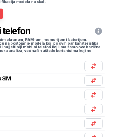
ifikacija modela na skali.
 telefon
li većim ekranom, RAM-om, memorijom i baterijom.
cu na postojanje modela koji po ovih par karateristika
traži najjeftiniji mobilni telefon koji ima samo ove bazične
uboka analiza, već način uštede korisnicima koji ne
x SIM