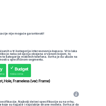
cije nije moguće garantovati!
pisanih u tri kategorije interesovanja kupaca. Vrlo laka
koliko je neka od opcija obojena crvenom bojom, to
m te kategorije mobilnih telefona. Svrha je da ukaže na
nosti u specifičnom segmentu.
uy
Budget
cena
niska cena
et, Hole, Frameless
(već:
Frame
)
pecifikacije. Najbolji delovi specifikacije su na vrhu,
te koje su najjače i najslabije strane modela. Svrha je da