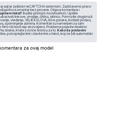
j sajt je zaštićen reCAPTCHA sistemom. Zadržavamo pravo
 objavimo komentar bez provere. Objava komentara i
upišem tekst?
Budite pristojni i konstruktivni. Upišite
bacivati linkove, smajlije, ćirilicu, latinicu. Pomozite drugima ili
vanje, vređanje, VELIKA SLOVA, lične poruke, kontakt podaci,
stvu, spominjanje admina. Komentari su namenjeni za sam
irmi i ličnosti nije dozvoljeno. Probleme prijavite direktno
rhu strane, imate zvonce ikonicu za to.
Kako da postavim
like, pa kopirajte link i stavite link u tekst, koji će biti automatski
omentara za ovaj model