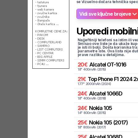
se vizuelno dočara tehnička spec
Vidi sve ključne brojeve
Uporedi mobilni
Najjeftiniji telefoni sa istim i
Smisao ove liste je da ukaže kup
je isti ili bolji. Dosta korisnika 
parametre iste. Ova lista nije d
prave razliku u detaljima.
20
€
Alcatel
OT-1016
1.8
"
400
mAh
(
2015
)
21
€
Top Phone
F1 2024 2
1.77
"
2000
mAh
(
2024
)
24
€
Alcatel
1066D
1.8
"
400
mAh
(
2018
)
24
€
Nokia
105
1.4
"
800
mAh
(
2015
)
25
€
Nokia
105 (2017)
1.8
"
800
mAh
(
2017
)
25
€
Alcatel
1068D