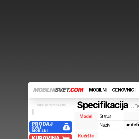
MOBILNI
SVET
.COM
MOBILNI
CENOVNICI
Specifikacija
un
slika: gsmarena.com
Model
Status
PRODAJ
undef
Naziv
OVAJ
MOBILNI
Kućište
KUPOVINA