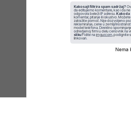
Kako sajt filtrira spam sadržaj?
Ova
da editujemo komentare, kao i da ne
odgovora beleži IP adresu.
Kako da 
komentar, pitanje ili iskustvo. Možete u
zatražite pomoć. Nije dozvoljeno pso
reklamiranje, cene u zemlji/inostran
model telefona. Direktno spominjanje f
odredjenoj firmi u delu cenovnik na v
sliku?
Idite na
imgur.com
, podignite s
linkovan.
Nema k