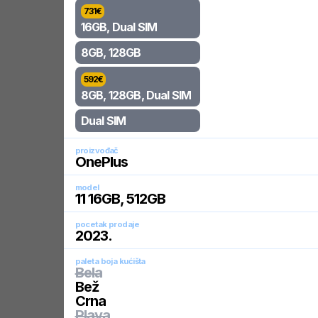
731
€
16GB, Dual SIM
8GB, 128GB
592
€
8GB, 128GB, Dual SIM
Dual SIM
proizvođač
OnePlus
model
11 16GB, 512GB
pocetak prodaje
2023
.
paleta boja kućišta
Bela
Bež
Crna
Plava