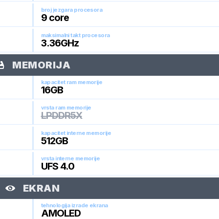
broj jezgara procesora
9
core
maksimalni takt procesora
3.36
GHz
MEMORIJA
kapacitet ram memorije
16
GB
vrsta ram memorije
LPDDR5X
kapacitet interne memorije
512
GB
vrsta interne memorije
UFS 4.0
EKRAN
tehnologija izrade ekrana
AMOLED