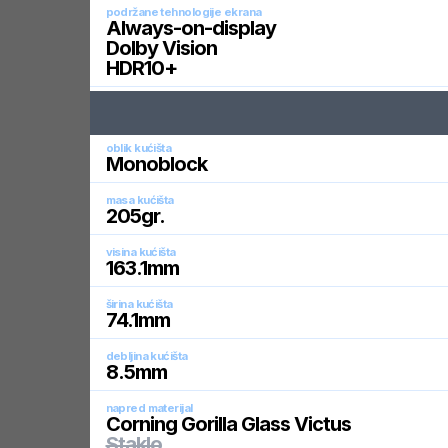
podržane tehnologije ekrana
Always-on-display
Dolby Vision
HDR10+
oblik kućišta
Monoblock
masa kućišta
205
gr.
visina kućišta
163.1
mm
širina kućišta
74.1
mm
debljina kućišta
8.5
mm
napred materijal
Corning Gorilla Glass Victus
Staklo