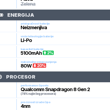
Zelena
ENERGIJA
pristupačnost baterije
Neizmenjiva
vrsta tehnologije baterije
Li-Po
kapacitet baterije
5100
mAh
2
%
maksimalna snaga punjenja
80
W
20
%
PROCESOR
performanse čipseta
Qualcomm Snapdragon 8 Gen 2
(78% najbržeg procesora)
preciznost izrade čipa
4
nm