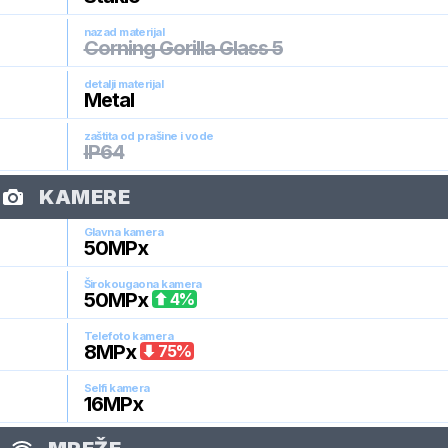
nazad materijal
Corning Gorilla Glass 5
detalji materijal
Metal
zaštita od prašine i vode
IP64
KAMERE
Glavna kamera
50
MPx
Širokougaona kamera
50
MPx
4
%
Telefoto kamera
8
MPx
75
%
Selfi kamera
16
MPx