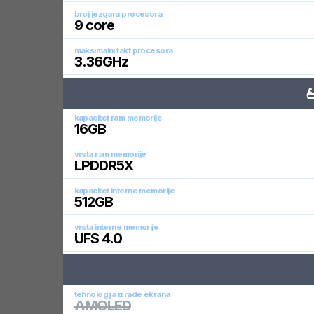
broj jezgara procesora
9
core
maksimalni takt procesora
3.36
GHz
kapacitet ram memorije
16
GB
vrsta ram memorije
LPDDR5X
kapacitet interne memorije
512
GB
vrsta interne memorije
UFS 4.0
tehnologija izrade ekrana
AMOLED