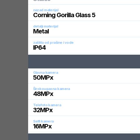
nazad materijal
Corning Gorilla Glass 5
detalji materijal
Metal
zaštita od prašine i vode
IP64
Glavna kamera
50
MPx
Širokougaona kamera
48
MPx
Telefoto kamera
32
MPx
Selfi kamera
16
MPx