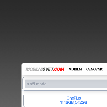
MOBILNI
SVET
.COM
MOBILNI
CENOVNICI
OnePlus
11
16GB, 512GB