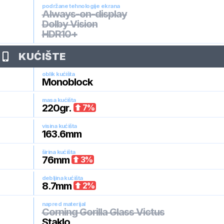
podržane tehnologije ekrana
Always-on-display
Dolby Vision
HDR10+
KUĆIŠTE
oblik kućišta
Monoblock
masa kućišta
220
gr.
7
%
visina kućišta
163.6
mm
širina kućišta
76
mm
3
%
debljina kućišta
8.7
mm
2
%
napred materijal
Corning Gorilla Glass Victus
Staklo