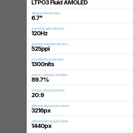
LTPO3 Fluid AMOLED
dijagonala ekrana
6.7
"
osvežavanje ekrana
120
Hz
gustina piksela ekrana
525
ppi
osvetljenost ekrana
1300
nits
odnos ekrana i kućišta
89.7
%
odnos strana ekrana
20:9
piksela ekrana po visini
3216
px
piksela ekrana po širini
1440
px