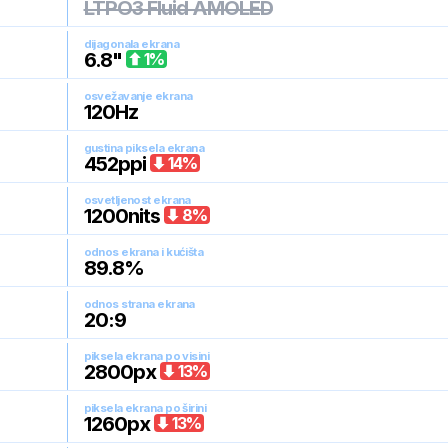
LTPO3 Fluid AMOLED
dijagonala ekrana
6.8
"
1
%
osvežavanje ekrana
120
Hz
gustina piksela ekrana
452
ppi
14
%
osvetljenost ekrana
1200
nits
8
%
odnos ekrana i kućišta
89.8
%
odnos strana ekrana
20:9
piksela ekrana po visini
2800
px
13
%
piksela ekrana po širini
1260
px
13
%