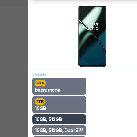
varijante
730
€
bazni model
731
€
16GB
16GB, 512GB
16GB, 512GB, Dual SIM