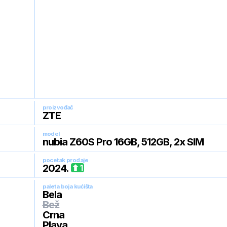
proizvođač
ZTE
model
nubia Z60S Pro 16GB, 512GB, 2x SIM
pocetak prodaje
2024
.
1
paleta boja kućišta
Bela
Bež
Crna
Plava