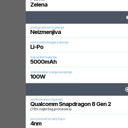
Zelena
pristupačnost baterije
Neizmenjiva
vrsta tehnologije baterije
Li-Po
kapacitet baterije
5000
mAh
maksimalna snaga punjenja
100
W
performanse čipseta
Qualcomm Snapdragon 8 Gen 2
(78% najbržeg procesora)
preciznost izrade čipa
4
nm