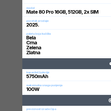
model
Mate 80 Pro 16GB, 512GB, 2x SIM
pocetak prodaje
2025
.
paleta boja kućišta
Bela
Crna
Zelena
Zlatna
kapacitet baterije
5750
mAh
maksimalna snaga punjenja
100
W
preciznost izrade čipa