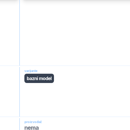
varijante
bazni model
proizvođač
nema