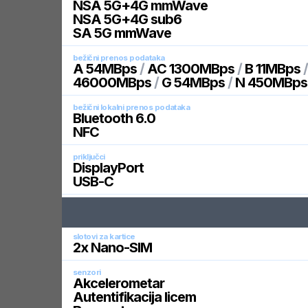
NSA 5G+4G mmWave
NSA 5G+4G sub6
SA 5G mmWave
bežični prenos podataka
A 54MBps
/
AC 1300MBps
/
B 11MBps
46000MBps
/
G 54MBps
/
N 450MBps
bežični lokalni prenos podataka
Bluetooth 6.0
NFC
priključci
DisplayPort
USB-C
slotovi za kartice
2x Nano-SIM
senzori
Akcelerometar
Autentifikacija licem