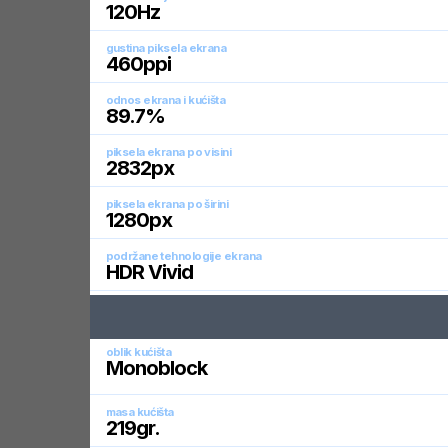
120
Hz
gustina piksela ekrana
460
ppi
odnos ekrana i kućišta
89.7
%
piksela ekrana po visini
2832
px
piksela ekrana po širini
1280
px
podržane tehnologije ekrana
HDR Vivid
oblik kućišta
Monoblock
masa kućišta
219
gr.