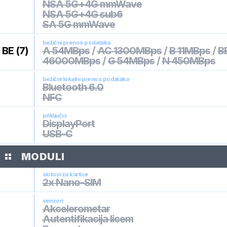
NSA 5G+4G mmWave
NSA 5G+4G sub6
SA 5G mmWave
bežični prenos podataka
/
BE (7)
A 54MBps
/
AC 1300MBps
/
B 11MBps
/
BE
46000MBps
/
G 54MBps
/
N 450MBps
bežični lokalni prenos podataka
Bluetooth 6.0
NFC
priključci
DisplayPort
USB-C
MODULI
slotovi za kartice
2x Nano-SIM
senzori
Akcelerometar
Autentifikacija licem