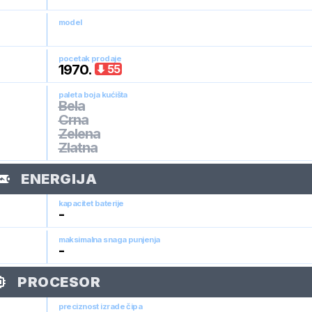
model
pocetak prodaje
1970
.
55
paleta boja kućišta
Bela
Crna
Zelena
Zlatna
ENERGIJA
kapacitet baterije
-
maksimalna snaga punjenja
-
PROCESOR
preciznost izrade čipa