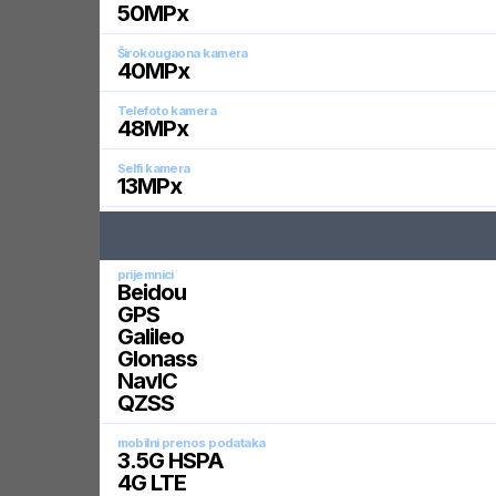
50
MPx
Širokougaona kamera
40
MPx
Telefoto kamera
48
MPx
Selfi kamera
13
MPx
prijemnici
Beidou
GPS
Galileo
Glonass
NavIC
QZSS
mobilni prenos podataka
3.5G HSPA
4G LTE