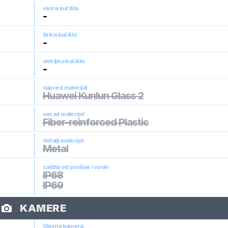
visina kućišta
-
širina kućišta
-
debljina kućišta
-
napred materijal
Huawei Kunlun Glass 2
nazad materijal
Fiber-reinforced Plastic
detalji materijal
Metal
zaštita od prašine i vode
IP68
IP69
KAMERE
Glavna kamera