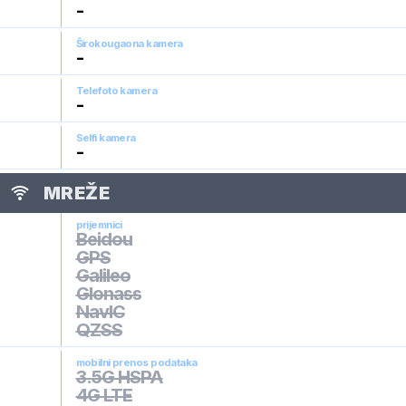
-
Širokougaona kamera
-
Telefoto kamera
-
Selfi kamera
-
MREŽE
prijemnici
Beidou
GPS
Galileo
Glonass
NavIC
QZSS
mobilni prenos podataka
3.5G HSPA
4G LTE