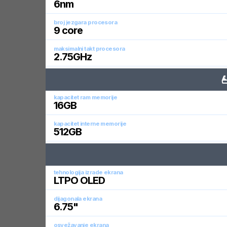
6
nm
broj jezgara procesora
9
core
maksimalni takt procesora
2.75
GHz
kapacitet ram memorije
16
GB
kapacitet interne memorije
512
GB
tehnologija izrade ekrana
LTPO OLED
dijagonala ekrana
6.75
"
osvežavanje ekrana