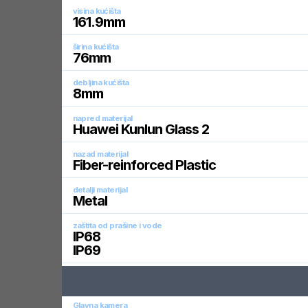
visina kućišta
161.9
mm
širina kućišta
76
mm
debljina kućišta
8
mm
napred materijal
Huawei Kunlun Glass 2
nazad materijal
Fiber-reinforced Plastic
detalji materijal
Metal
zaštita od prašine i vode
IP68
IP69
Glavna kamera