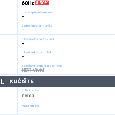
60
Hz
50
%
gustina piksela ekrana
-
odnos ekrana i kućišta
-
piksela ekrana po visini
-
piksela ekrana po širini
-
podržane tehnologije ekrana
HDR Vivid
KUĆIŠTE
oblik kućišta
nema
masa kućišta
-