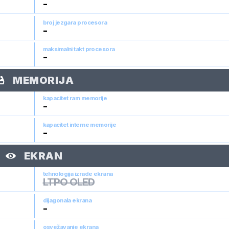
-
broj jezgara procesora
-
maksimalni takt procesora
-
MEMORIJA
kapacitet ram memorije
-
kapacitet interne memorije
-
EKRAN
tehnologija izrade ekrana
LTPO OLED
dijagonala ekrana
-
osvežavanje ekrana