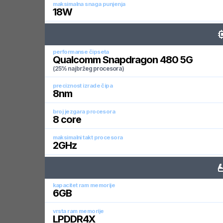
maksimalna snaga punjenja
18
W
performanse čipseta
Qualcomm Snapdragon 480 5G
(25% najbržeg procesora)
preciznost izrade čipa
8
nm
broj jezgara procesora
8
core
maksimalni takt procesora
2
GHz
kapacitet ram memorije
6
GB
vrsta ram memorije
LPDDR4X