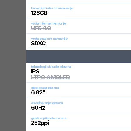
kapacitet interne memorije
128
GB
vrsta interne memorije
UFS 4.0
vrsta externe memorije
SDXC
tehnologija izrade ekrana
IPS
LTPO AMOLED
dijagonala ekrana
6.82
"
osvežavanje ekrana
60
Hz
gustina piksela ekrana
252
ppi