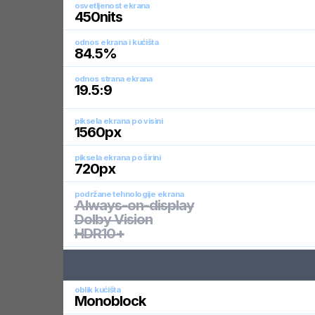
osvetljenost ekrana
450
nits
odnos ekrana i kućišta
84.5
%
odnos strana ekrana
19.5:9
piksela ekrana po visini
1560
px
piksela ekrana po širini
720
px
podržane tehnologije ekrana
Always-on-display
Dolby Vision
HDR10+
oblik kućišta
Monoblock