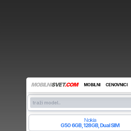
MOBILNI
SVET
.COM
MOBILNI
CENOVNICI
Nokia
G50
6GB, 128GB, Dual SIM