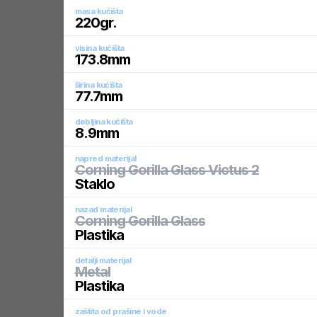
masa kućišta
220
gr.
visina kućišta
173.8
mm
širina kućišta
77.7
mm
debljina kućišta
8.9
mm
napred materijal
Corning Gorilla Glass Victus 2
Staklo
nazad materijal
Corning Gorilla Glass
Plastika
detalji materijal
Metal
Plastika
zaštita od prašine i vode