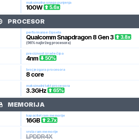
maksimalna snaga punjenja
100
W
5.6
x
PROCESOR
performanse čipseta
Qualcomm Snapdragon 8 Gen 3
3.8
x
(96% najbržeg procesora)
preciznost izrade čipa
4
nm
50
%
broj jezgara procesora
8
core
maksimalni takt procesora
3.3
GHz
65
%
MEMORIJA
kapacitet ram memorije
16
GB
2.7
x
vrsta ram memorije
LPDDR4X