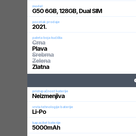
model
G50 6GB, 128GB, Dual SIM
pocetak prodaje
2021
.
paleta boja kućišta
Crna
Plava
Srebrna
Zelena
Zlatna
pristupačnost baterije
Neizmenjiva
vrsta tehnologije baterije
Li-Po
kapacitet baterije
5000
mAh