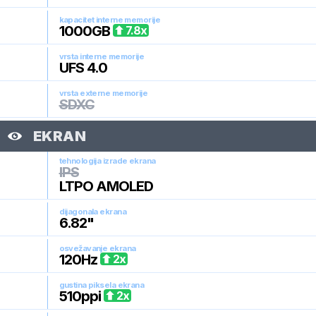
kapacitet interne memorije
1000
GB
7.8
x
vrsta interne memorije
UFS 4.0
vrsta externe memorije
SDXC
EKRAN
tehnologija izrade ekrana
IPS
LTPO AMOLED
dijagonala ekrana
6.82
"
osvežavanje ekrana
120
Hz
2
x
gustina piksela ekrana
510
ppi
2
x