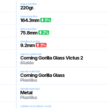
masa kućišta
220
gr.
visina kućišta
164.3
mm
5
%
širina kućišta
75.8
mm
2
%
debljina kućišta
9.2
mm
3
%
napred materijal
Corning Gorilla Glass Victus 2
Staklo
nazad materijal
Corning Gorilla Glass
Plastika
detalji materijal
Metal
Plastika
zaštita od prašine i vode