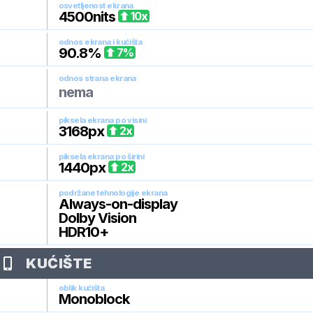
osvetljenost ekrana
4500
nits
10
x
odnos ekrana i kućišta
90.8
%
7
%
odnos strana ekrana
nema
piksela ekrana po visini
3168
px
2
x
piksela ekrana po širini
1440
px
2
x
podržane tehnologije ekrana
Always-on-display
Dolby Vision
HDR10+
KUĆIŠTE
oblik kućišta
Monoblock