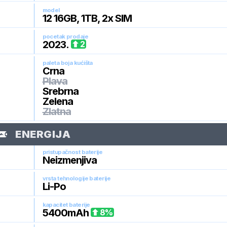
model
12 16GB, 1TB, 2x SIM
pocetak prodaje
2023
.
2
paleta boja kućišta
Crna
Plava
Srebrna
Zelena
Zlatna
ENERGIJA
pristupačnost baterije
Neizmenjiva
vrsta tehnologije baterije
Li-Po
kapacitet baterije
5400
mAh
8
%